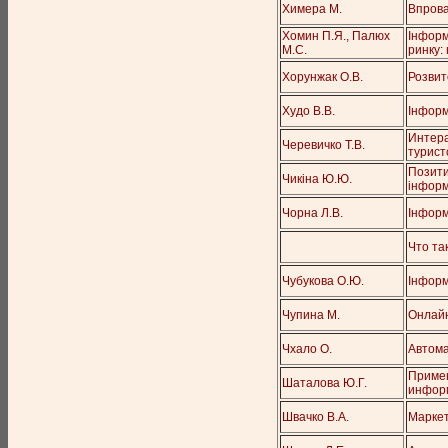
Химера М.
Впрова
Хомин П.Я., Палюх
Інформ
М.С.
ринку:
Хорунжак О.В.
Розвит
Худо В.В.
Інформ
Интера
Черевичко Т.В.
турист
Позити
Чикіна Ю.Ю.
інформ
Чорна Л.В.
Інформ
Что та
Чубукова О.Ю.
Інформ
Чупина М.
Онлайн
Чхало О.
Автома
Примен
Шаталова Ю.Г.
информ
Швачко В.А.
Маркет