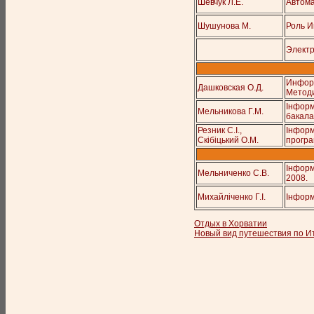
Шевчук Л.Е.
Автома
Шушунова М.
Роль И
Элект
Информ
Дашковская О.Д.
Методи
Інформ
Мельникова Г.М.
бакала
Резник С.І.,
Інформ
Скібіцький О.М.
програ
Інформа
Мельниченко С.В.
2008.
Михайліченко Г.І.
Інформа
Отдых в Хорватии
Новый вид путешествия по И