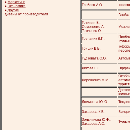
●
Маркетинг
Глєбова А.О.
Інновац
●
Экономика
●
Другие
диваны от производителя
Глобал
Готинян В.,
Семененко А.,
Можлив
Томченко О.
Пробле
Гречаник В.П.
турист
Інформ
Грицик В.В.
перспе
Гудзовата О.О.
Автома
Дикова Е.С.
Эффект
Особли
Дорошенко М.М.
автома
турист
Достов
компь
Дюличева Ю.Ю.
Тенден
Захарова К.В.
Викори
Зольникова Ю.Ф.,
Туризм
Захарова А.С.