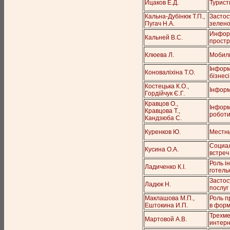
Ицаков Е.Д.
Турист
Кальна-Дубінюк Т.П.,
Застос
Пугач Н.А.
зелено
Информ
Кальней В.С.
простр
Клюева Л.
Мобиль
Інформ
Коноваліхіна Т.О.
бізнесі
Костецька К.О.,
Інформ
Гордійчук Є.Г.
Кравцов О.,
Інформ
Кравцова Т.,
роботи
Кандзюба С.
Куренков Ю.
Местны
Социал
Кусина О.А.
встреч
Роль і
Ладиченко К.І.
готель
Застос
Ладюк Н.
послуг
Маклашова М.П.,
Роль п
Ештокина И.П.
в форм
Трехме
Мартовой А.В.
интерн