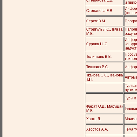
Степанова Е.В.
и прир
Информ
Степанова Е.В.
(эконо
Стреж В.М.
Програ
Стригуль Л.С., Івлєва
Напрям
М.В.
рахуно
Информ
Сурова Н.Ю.
конкур
индуст
Просув
Теличкань В.В.
технол
Тишкова В.С.
Информ
Ткачова С.С., Іванова
Автома
Т.П.
Турист
рунете
Туры в
Фарат О.В., Марущак
Іннова
М.В.
Ханко Л.
Модель
Хвостов А.А.
Тема т