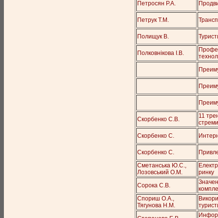
Петросян Р.А.
Продви
Петрук Т.М.
Трансп
Полищук В.
Турист
Профес
Полковнікова І.В.
технол
Преиму
Преим
Преиму
11 тре
Скорбенко С.В.
стреми
Скорбенко С.
Интерн
Скорбенко С.
Привле
Сметанська Ю.С.,
Електр
Лозовський О.М.
ринку
Значен
Сорока С.В.
компле
Спориш О.А.,
Викори
Тягунова Н.М.
турист
Информ