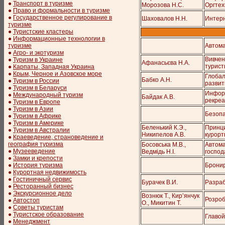
●
Транспорт в туризме
Морозова Н.С.
Оргтех
●
Право и формальности в туризме
●
Государственное регулирование в
Шаховалов Н.Н.
Интерн
туризме
●
Туристские кластеры
●
Информационные технологии в
туризме
Автома
●
Агро- и экотуризм
Вивчен
●
Туризм в Украине
Афанасьєва Н.А.
турист
●
Карпаты, Западная Украина
●
Крым, Черное и Азовское море
Глобал
Бабко А.Н.
●
Туризм в России
развит
●
Туризм в Беларуси
Информ
●
Международный туризм
Байдак А.В.
рекреа
●
Туризм в Европе
●
Туризм в Азии
Безопа
●
Туризм в Африке
●
Туризм в Америке
Беленький К.Э.,
Принци
●
Туризм в Австралии
Никипелов А.В.
курорт
●
Краеведение, страноведение и
география туризма
Босовська М.В.,
Автома
●
Музееведение
Ведмідь Н.І.
господ
●
Замки и крепости
●
История туризма
Бронир
●
Курортная недвижимость
●
Гостиничный сервис
Бурачек В.И.
Разраб
●
Ресторанный бизнес
●
Экскурсионное дело
Вознюк Т., Кир’янчук
Розроб
●
Автостоп
О., Микитин Т.
●
Советы туристам
●
Туристское образование
Главой
●
Менеджмент