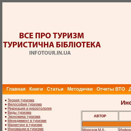
Главная
Книги
Статьи
Методички
Отчеты ВТО
●
Теория туризма
Ин
●
Философия туризма
●
Рекреация и курортология
●
Виды туризма
АВТОР
●
Экономика туризма
●
Менеджмент в туризме
●
Маркетинг в туризме
●
Инновации в туризме
Морозов М.А.,
Информ