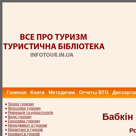
Главная
Книги
Методички
Отчеты ВТО
Диссерта
●
Теорія туризму
●
Філософія туризму
●
Рекреація та курортологія
Бабкін
●
Види туризму
●
Економіка туризму
●
Менеджмент в туризмі
Ро
●
Маркетинг в туризмі
●
Інновації в туризмі