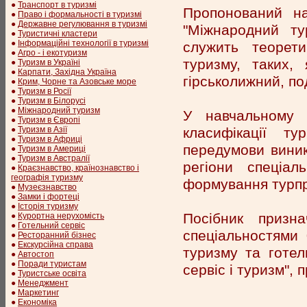
●
Транспорт в туризмі
Пропонований на
●
Право і формальності в туризмі
●
Державне регулювання в туризмі
"Міжнародний тур
●
Туристичні кластери
●
Інформаційні технології в туризмі
служить теорет
●
Агро - і екотуризм
туризму, таких, 
●
Туризм в Україні
●
Карпати, Західна Україна
гірськолижний, по
●
Крим, Чорне та Азовське море
●
Туризм в Росії
●
Туризм в Білорусі
●
Міжнародний туризм
У навчальному п
●
Туризм в Європі
класифікації ту
●
Туризм в Азії
●
Туризм в Африці
передумови виник
●
Туризм в Америці
●
Туризм в Австралії
регіони спеціал
●
Краєзнавство, країнознавство і
географія туризму
формування турпр
●
Музеєзнавство
●
Замки і фортеці
●
Історія туризму
Посібник призн
●
Курортна нерухомість
●
Готельний сервіс
спеціальностями 
●
Ресторанний бізнес
●
Екскурсійна справа
туризму та готел
●
Автостоп
●
Поради туристам
сервіс і туризм", 
●
Туристське освіта
●
Менеджмент
●
Маркетинг
●
Економіка