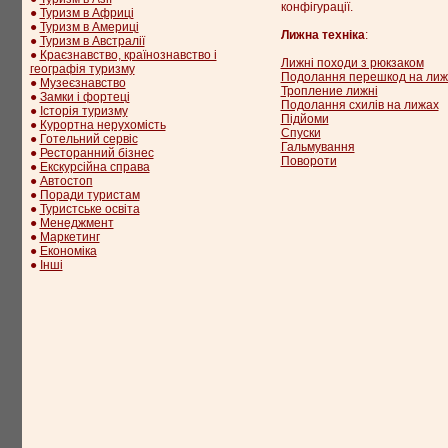
конфігурації.
●
Туризм в Африці
●
Туризм в Америці
Лижна техніка
:
●
Туризм в Австралії
●
Краєзнавство, країнознавство і
Лижні походи з рюкзаком
географія туризму
Подолання перешкод на лиж
●
Музеєзнавство
Тропление лижні
●
Замки і фортеці
Подолання схилів на лижах
●
Історія туризму
Підйоми
●
Курортна нерухомість
Спуски
●
Готельний сервіс
Гальмування
●
Ресторанний бізнес
Повороти
●
Екскурсійна справа
●
Автостоп
●
Поради туристам
●
Туристське освіта
●
Менеджмент
●
Маркетинг
●
Економіка
●
Інші