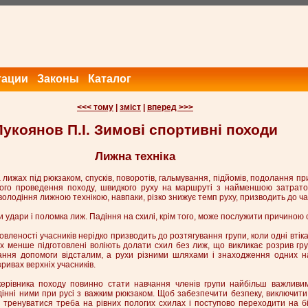
тации
Законы
Каталог
<<< тому
|
зміст
|
вперед >>>
Лукоянов П.І. Зимові спортивні походи
Лижна техніка
 лижах під рюкзаком, спусків, поворотів, гальмування, підйомів, подолання п
ого проведення походу, швидкого руху на маршруті з найменшою затрато
володіння лижною технікою, навпаки, різко знижує темп руху, призводить до ч
и удари і поломка лиж. Падіння на схилі, крім того, може послужити причиною
отовленості учасників нерідко призводить до розтягування групи, коли одні вті
ах менше підготовлені воліють долати схил без лиж, що викликає розрив гр
дання допомоги відсталим, а рухи різними шляхами і знаходження одних н
ривах верхніх учасників.
ерівника походу повинно стати навчання членів групи найбільш важливи
дінні ними при русі з важким рюкзаком. Щоб забезпечити безпеку, виключити
 тренуватися треба на рівних пологих схилах і поступово переходити на бі