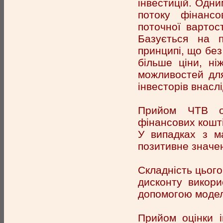
інвестицій. Одн
потоку фінансо
поточної вартос
Базується на 
принципі, що без
більше ціни, ні
можливостей для
інвесторів внасл
Прийом ЧТВ оц
фінансових кошті
У випадках з м
позитивне значе
Складність цього
дисконту викор
допомогою моделі
Прийом оцінки 