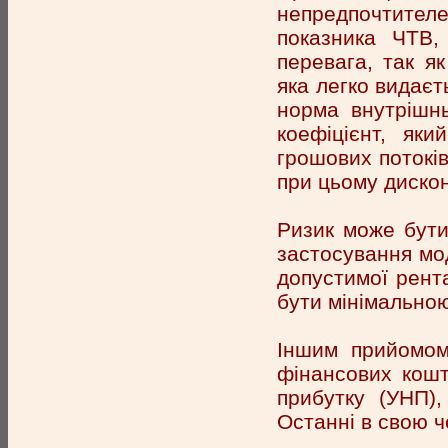
непредпочтите
показника ЧТВ,
перевага, так як
яка легко видаєт
норма внутрішнь
коефіцієнт, яки
грошових потоків
при цьому дискон
Ризик може бути
застосування мод
допустимої рента
бути мінімальною
Іншим прийомом
фінансових кошт
прибутку (УНП),
Останні в свою ч