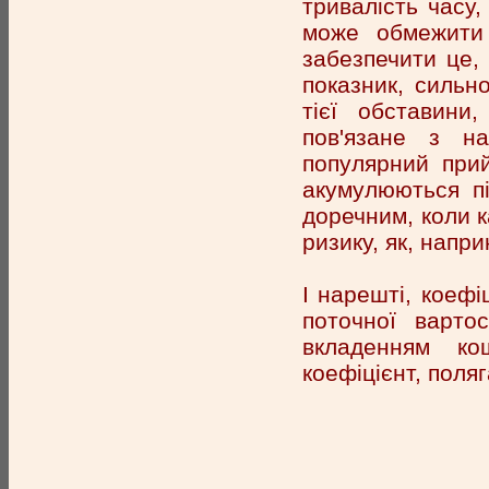
тривалість часу,
може обмежити 
забезпечити це,
показник, сильно
тієї обставини
пов'язане з н
популярний прий
акумулюються пі
доречним, коли 
ризику, як, напр
І нарешті, коефі
поточної варто
вкладенням ко
коефіцієнт, поля