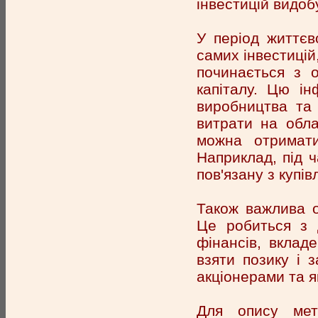
інвестицій видоб
У період життєв
самих інвестицій
починається з о
капіталу. Цю і
виробництва та
витрати на обл
можна отримати
Наприклад, під ч
пов'язану з купі
Також важлива о
Це робиться з д
фінансів, вклад
взяти позику і 
акціонерами та я
Для опису мето