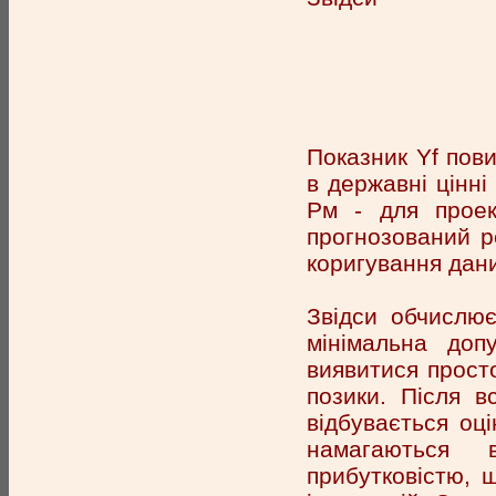
Показник Yf пови
в державні цінні
Рм - для проек
прогнозований р
коригування дани
Звідси обчислює
мінімальна доп
виявитися просто
позики. Після в
відбувається оці
намагаються в
прибутковістю, 