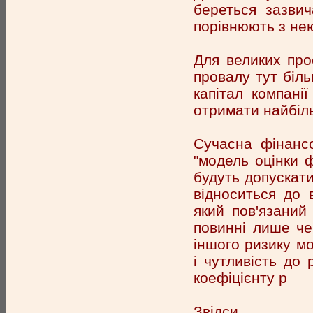
береться зазвич
порівнюють з не
Для великих про
провалу тут біл
капітал компані
отримати найбіл
Сучасна фінансо
"модель оцінки ф
будуть допускати
відноситься до в
який пов'язаний
повинні лише че
іншого ризику м
і чутливість до
коефіцієнту р
Звідси