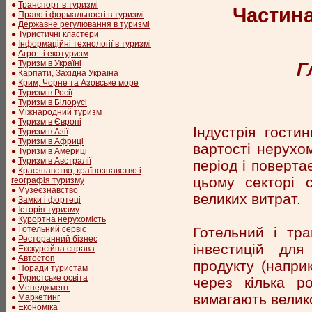
●
Транспорт в туризмі
Частина
●
Право і формальності в туризмі
●
Державне регулювання в туризмі
●
Туристичні кластери
●
Інформаційні технології в туризмі
●
Агро - і екотуризм
●
Туризм в Україні
Г
●
Карпати, Західна Україна
●
Крим, Чорне та Азовське море
●
Туризм в Росії
●
Туризм в Білорусі
●
Міжнародний туризм
●
Туризм в Європі
Індустрія гости
●
Туризм в Азії
●
Туризм в Африці
вартості нерухо
●
Туризм в Америці
●
Туризм в Австралії
період і поверта
●
Краєзнавство, країнознавство і
цьому секторі 
географія туризму
●
Музеєзнавство
великих витрат.
●
Замки і фортеці
●
Історія туризму
●
Курортна нерухомість
Готельний і тр
●
Готельний сервіс
●
Ресторанний бізнес
інвестицій для
●
Екскурсійна справа
●
Автостоп
продукту (наприк
●
Поради туристам
●
Туристське освіта
через кілька р
●
Менеджмент
вимагають великої
●
Маркетинг
●
Економіка