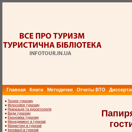
Главная
Книги
Методички
Отчеты ВТО
Диссерта
●
Теорія туризму
●
Філософія туризму
●
Рекреація та курортологія
Папиря
●
Види туризму
●
Економіка туризму
гост
●
Менеджмент в туризмі
●
Маркетинг в туризмі
●
Інновації в туризмі