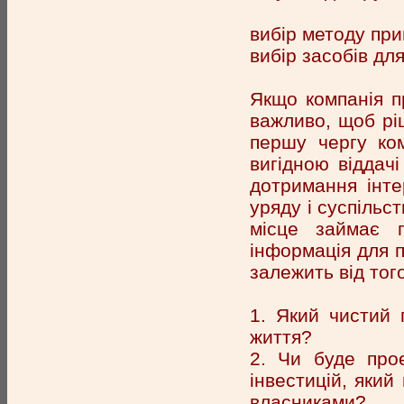
вибір методу при
вибір засобів дл
Якщо компанія п
важливо, щоб рі
першу чергу ком
вигідною віддачі
дотримання інтер
уряду і суспільс
місце займає п
інформація для п
залежить від того
1. Який чистий 
життя?
2. Чи буде прое
інвестицій, який
власниками?