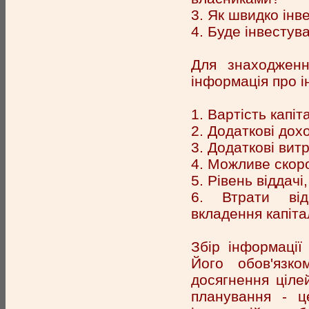
3. Як швидко інв
4. Буде інвестув
Для знаходженн
інформація про і
1. Вартість капіт
2. Додаткові дохо
3. Додаткові витр
4. Можливе скор
5. Рівень віддач
6. Втрати від
вкладення капіта
Збір інформації
Його обов'язк
досягнення ціле
планування - ц