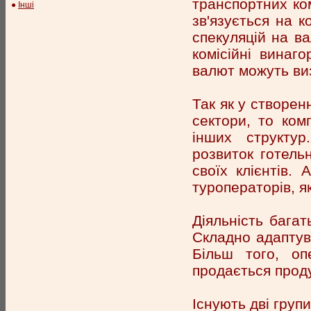
транспортних ком
●
Інші
зв'язується на к
спекуляцій на в
комісійні винаго
валют можуть виз
Так як у створенн
сектори, то ком
інших структур
розвиток готель
своїх клієнтів.
туроператорів, я
Діяльність багат
Складно адаптув
Більш того, оп
продається проду
Існують дві груп