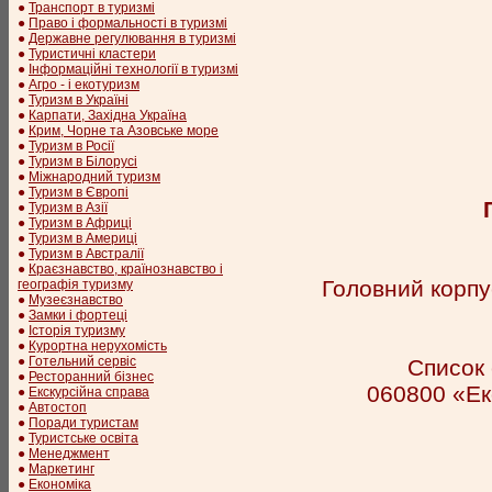
●
Транспорт в туризмі
●
Право і формальності в туризмі
●
Державне регулювання в туризмі
●
Туристичні кластери
●
Інформаційні технології в туризмі
●
Агро - і екотуризм
●
Туризм в Україні
●
Карпати, Західна Україна
●
Крим, Чорне та Азовське море
●
Туризм в Росії
●
Туризм в Білорусі
●
Міжнародний туризм
●
Туризм в Європі
●
Туризм в Азії
●
Туризм в Африці
●
Туризм в Америці
●
Туризм в Австралії
●
Краєзнавство, країнознавство і
Головний корпу
географія туризму
●
Музеєзнавство
●
Замки і фортеці
●
Історія туризму
●
Курортна нерухомість
●
Готельний сервіс
Список 
●
Ресторанний бізнес
060800 «Еко
●
Екскурсійна справа
●
Автостоп
●
Поради туристам
●
Туристське освіта
●
Менеджмент
●
Маркетинг
●
Економіка