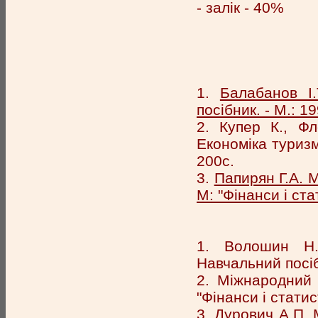
- залік - 40%
1.
Балабанов І.
посібник. - М.: 19
2. Купер К., Фл
Економіка туризму
200с.
3.
Папирян Г.А. М
М: "Фінанси і ста
1. Волошин Н.І
Навчальний посіб
2. Міжнародний 
"Фінанси і статис
3.
Дурович А.П. М