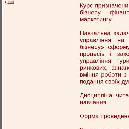
●
Інші
Курс призначений
бізнесу, фінан
маркетингу.
Навчальна задач
управління на 
бізнесу», сформу
процесів і зак
управління тур
ринкових, фінан
вміння роботи з
подання своїх ду
Дисципліна чита
навчання.
Форма проведення