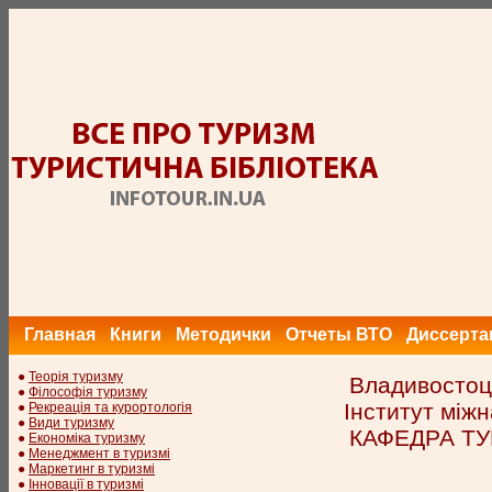
Главная
Книги
Методички
Отчеты ВТО
Диссерта
●
Теорія туризму
Владивостоць
●
Філософія туризму
Інститут міжн
●
Рекреація та курортологія
●
Види туризму
КАФЕДРА ТУ
●
Економіка туризму
●
Менеджмент в туризмі
●
Маркетинг в туризмі
●
Інновації в туризмі