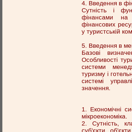
4. Введення в фі
Сутність і фун
фінансами на 
фінансових ресу
у туристській ко
5. Введення в м
Базові визнач
Особливості тури
системи менедж
туризму і готель
системі управл
значення.
1. Економічні си
мікроекономіка.
2. Сутність, кл
суб'єкти, об'єкт