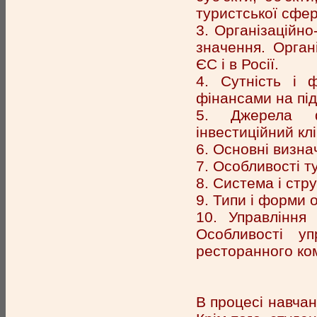
туристської сфер
3. Організаційно
значення. Орган
ЄС і в Росії.
4. Сутність і 
фінансами на під
5. Джерела фі
інвестиційний кл
6. Основні визна
7. Особливості т
8. Система і стр
9. Типи і форми 
10. Управління
Особливості уп
ресторанного ко
В процесі навчан