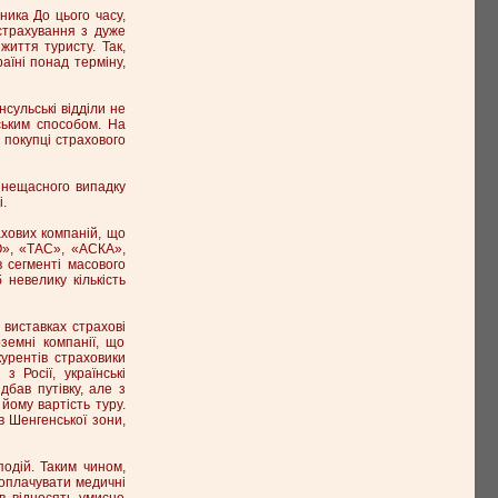
ника До цього часу,
страхування з дуже
иття туристу. Так,
аїні понад терміну,
сульські відділи не
ським способом. На
 покупці страхового
д нещасного випадку
.
хових компаній, що
О», «ТАС», «АСКА»,
 сегменті масового
невелику кількість
виставках страхові
оземні компанії, що
курентів страховики
 Росії, українські
бав путівку, але з
йому вартість туру.
в Шенгенської зони,
одій. Таким чином,
 оплачувати медичні
в відносять умисне