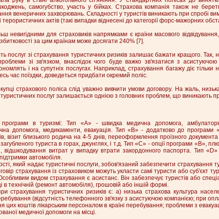
шкоджень, самогубство, участь у бійках. Страхова компанія також не берет
ання венеричних захворювань. Складності у туристів виникають при спробі вим
і терористичних актів (такі випадки віднесені до категорії форс-мажорних обст
ьш невигідними для страховиків напрямками є країни масового відвідування, 
 збитковості за цим країнам може досягати 240% [7].
сть послуг зі страхування туристичних ризиків залишає бажати кращого. Так, н
проблеми зі зв'язком, внаслідок чого буде важко зв'язатися з асистуючою 
номлять і на супутніх послугах. Наприклад, страхування багажу діє тільки 
есь час поїздки, доведеться придбати окремий поліс.
купці страхового поліса слід уважно вивчити умови договору. На жаль, низьк
 туристичних послуг залишається однією з головних проблем, що виникають пр
х програми в туризмі: Тип «А» - швидка медична допомога, амбулатор
ічна допомога, медикаменти, евакуація. Тип «В» - додатково до програми 
ів, візит близького родича на 4-5 днів, переоформлення проїзного документа 
загубленого туриста в горах, джунглях, і т.д. Тип «С» - опції програми «В», п
, відшкодування витрат у випадку втрати закордонного паспорта. Тип «D»
 підтримки автомобіля.
ості, який надає туристичні послуги, зобов'язаний забезпечити страхування тури
овір страхування із страховиком можуть укласти самі туристи або суб'єкт тур
 Особливим видом страхування є асистанс. Він забезпечує туристів або спеціа
і в технічній (ремонт автомобіля), грошовій або іншій формі.
и страхування туристичних ризиків є: а) низька страхова культура населен
еребування (відсутність телефонного зв'язку з асистуючою компанією; при опл
ня цих коштів лікарським персоналом в країні перебування; проблеми з евакуа
ованої медичної допомоги на місці.