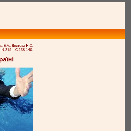
а Е.А., Долгова Н.С.
- №215. - С.138-140.
раїні