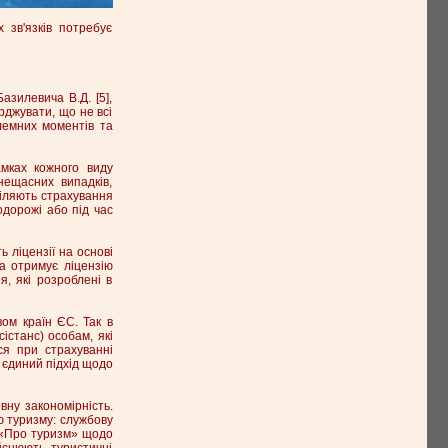
 зв'язків потребує
азилевича В.Д. [5],
ерджувати, що не всі
лемних моментів та
амках кожного виду
нещасних випадків,
діляють страхування
одорожі або під час
ь ліцензії на основі
а отримує ліцензію
, які розроблені в
вом країн ЄС. Так в
істанс) особам, які
ся при страхуванні
й єдиний підхід щодо
вну закономірність.
ою туризму: службову
и «Про туризм» щодо
йснюють туристичні