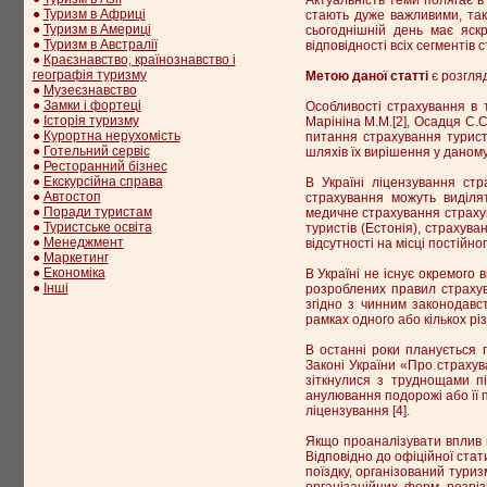
●
Туризм в Африці
стають дуже важливими, так
●
Туризм в Америці
сьогоднішній день має яск
●
Туризм в Австралії
відповідності всіх сегментів
●
Краєзнавство, країнознавство і
географія туризму
Метою даної статті
є розгляд
●
Музеєзнавство
●
Замки і фортеці
Особливості страхування в т
●
Історія туризму
Марініна М.М.[2], Осадця С.С
●
Курортна нерухомість
питання страхування турист
●
Готельний сервіс
шляхів їх вирішення у даному
●
Ресторанний бізнес
●
Екскурсійна справа
В Україні ліцензування стр
●
Автостоп
страхування можуть виділят
●
Поради туристам
медичне страхування страхув
●
Туристське освіта
туристів (Естонія), страхув
●
Менеджмент
відсутності на місці постійн
●
Маркетинг
●
Економіка
В Україні не існує окремого 
●
Інші
розроблених правил страхув
згідно з чинним законодавс
рамках одного або кількох різ
В останні роки планується п
Законі України «Про страхув
зіткнулися з труднощами п
анулювання подорожі або її п
ліцензування [4].
Якщо проаналізувати вплив в
Відповідно до офіційної стат
поїздку, організований туриз
організаційних форм розріз