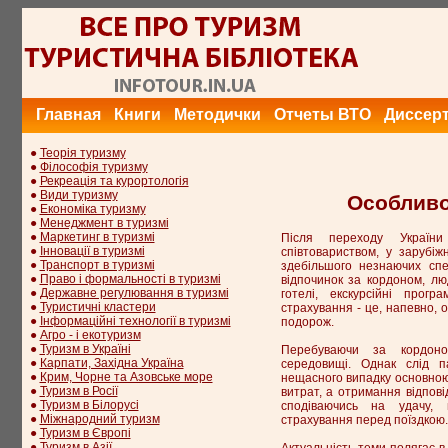
Главная
Книги
Методички
Отчеты ВТО
Диссер
●
Теорія туризму
●
Філософія туризму
●
Рекреація та курортологія
●
Види туризму
Особливос
●
Економіка туризму
●
Менеджмент в туризмі
●
Маркетинг в туризмі
Після переходу України
●
Інновації в туризмі
співтовариством, у зарубіжн
●
Транспорт в туризмі
здебільшого незнаючих спе
●
Право і формальності в туризмі
відпочинок за кордоном, л
●
Державне регулювання в туризмі
готелі, екскурсійні прог
●
Туристичні кластери
страхування - це, напевно, 
●
Інформаційні технології в туризмі
подорож.
●
Агро - і екотуризм
●
Туризм в Україні
Перебуваючи за кордон
●
Карпати, Західна Україна
середовищі. Однак слід п
●
Крим, Чорне та Азовське море
нещасного випадку основно
●
Туризм в Росії
витрат, а отримання відпові
●
Туризм в Білорусі
сподіваючись на удачу, 
●
Міжнародний туризм
страхування перед поїздкою.
●
Туризм в Європі
●
Туризм в Азії
Актуальність теми полягає в