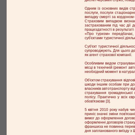
Одним із основних видів стр
послуги, послуги стаціонарн
випадку смерті за кордоном
Страховим випадком визнаю
застрахованим під час дії д
працездатності в результаті 
«Про туризм» передбачає, 
суб'єктами туристичної діяль
Суб'єкт туристичної діяльнос
супроводжують. Для цього дог
як агент страхової компанії.
Особливим видом страхуванн
місці в технічній (ремонт ав
необхідний момент в натурал
Об'єктом страхування відпов
шкоди іншим особам при дор
власників автотранспорту ві
страхування громадянської
полісу. Практично у всіх єв
обов'язкове [3].
5 квітня 2010 року набув чи
приніс значні зміни пов'яз
вимог до оформлення догово
оформленні договорів страх
франшиза не повинна перевищ
дня запланованого виїзду з Ш