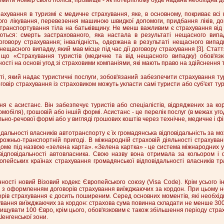
ахування в туризмі є медичне страхування, яке, в основному, покриває всі
ого лікування, перевезення машиною швидкої допомоги, придбання ліків, до
-транспортування тіла на батьківщину. Не менш важливим є страхування від
ться: смерть застрахованого, яка настала в результаті нещасного випад
оговору страхування; інвалідність, одержана в результаті нещасного випад
нещасного випадку, який мав місце під час дії договору страхування [3]. Стат
що «Страхування туристів (медичне та від нещасного випадку) обов'язк
ності на основі угод зі страховими компаніями, які мають право на здійснення т
ті, який надає туристичні послуги, зобов'язаний забезпечити страхування тури
овір страхування із страховиком можуть укласти самі туристи або суб'єкт тур
я є асистанс. Він забезпечує туристів або спеціалістів, відряджених за к
томобіля), грошовій або іншій формі. Асистанс - це перелік послуг (в межах уго
ьно-речової формі або у вигляді грошових коштів через технічне, медичне і ф
ідальності власників автотранспорту є їх громадянська відповідальність за 
ожньо-транспортній пригоді. В міжнародній страховій діяльності страхуван
доме під назвою «зелена карта». «Зелена картка» - це система міжнародних у
 відповідальності автовласника. Свою назву вона отримала за кольором і
ропейських країнах страхування громадянської відповідальності власників т
нності новий Візовий кодекс Європейського союзу (Visa Code). Крім усього 
ані з оформленням договорів страхування виїжджаючих за кордон. При цьому
рів страхування є досить поширеним. Серед основних моментів, які необхід
ування виїжджаючих за кордон: страхова сума повинна складати не менше 30
увати 100 Євро, крім цього, обов'язковим є також збільшення періоду страх
енгенської зони.