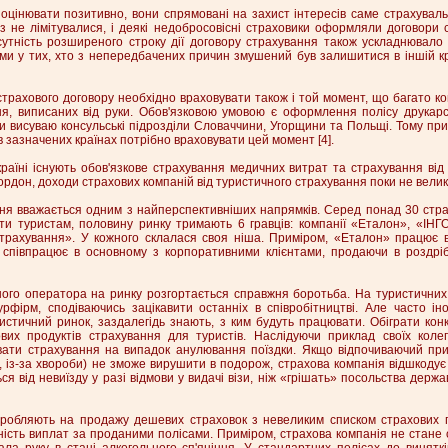
оцінювати позитивно, вони спрямовані на захист інтересів саме страхуваль
 не лімітувалися, і деякі недобросовісні страховики оформляли договори 
тність розширеного строку дії договору страхування також ускладнювало ж
ми у тих, хто з непередбачених причин змушений був залишитися в іншій кр
трахового договору необхідно враховувати також і той момент, що багато кон
ня, виписаних від руки. Обов'язковою умовою є оформлення полісу друкар
ги висуваю консульські підрозділи Словаччини, Угорщини та Польщі. Тому при
 зазначених країнах потрібно враховувати цей момент [4].
країні існують обов'язкове страхування медичних витрат та страхування ві
ордон, доходи страхових компаній від туристичного страхування поки не великі
ня вважається одним з найперспективніших напрямків. Серед понад 30 стра
ти туристам, половину ринку тримають 6 гравців: компанії «Еталон», «ІНГ
трахування». У кожного склалася своя ніша. Приміром, «Еталон» працює в
» співпрацює в основному з корпоративними клієнтами, продаючи в роздріб 
ного оператора на ринку розгортається справжня боротьба. На туристичних 
урфірм, сподіваючись зацікавити останніх в співробітництві. Але часто ін
истичний ринок, заздалегідь знають, з ким будуть працювати. Обіграти кон
их продуктів страхування для туристів. Наслідуючи приклад своїх колег з
ати страхування на випадок анулювання поїздки. Якщо відпочиваючий прид
, із-за хвороби) не зможе вирушити в подорож, страхова компанія відшкодує 
я від невиїзду у разі відмови у видачі візи, ніж «грішать» посольства держа
аробляють на продажу дешевих страховок з невеликим списком страхових п
ність виплат за проданими полісами. Приміром, страхова компанія не стане
ла руку в стані алкогольного сп'яніння. У стандартних полісах до виняткі