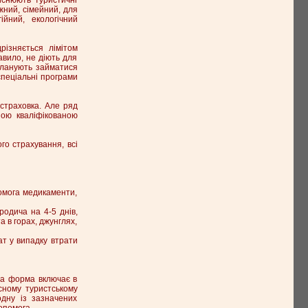
іжний, сімейний, для
гійний, екологічний
різняється лімітом
авило, не діють для
планують займатися
спеціальні програми
страховка. Але ряд
ною кваліфікованою
ого страхування, всі
омога медикаменти,
родича на 4-5 днів,
 в горах, джунглях,
ат у випадку втрати
ша форма включає в
сному туристському
одну із зазначених
опомога.