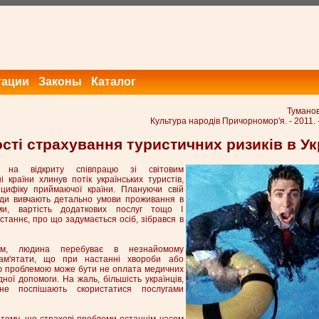
тации
Законы
Каталог
Туманов
Культура народів Причорномор'я. - 2011. 
ті страхування туристичних ризиків в Ук
 на відкриту співпрацю зі світовим
і країни хлинув потік українських туристів,
цифіку приймаючої країни. Плануючи свій
юди вивчають детально умови проживання в
рами, вартість додаткових послуг тощо І
останнє, про що задумається осіб, зібрався в
ом, людина перебуває в незнайомому
ам'ятати, що при настанні хвороби або
ю проблемою може бути не оплата медичних
дної допомоги. На жаль, більшість українців,
не поспішають скористатися послугами
 тому, що страхові проблеми останнім часом