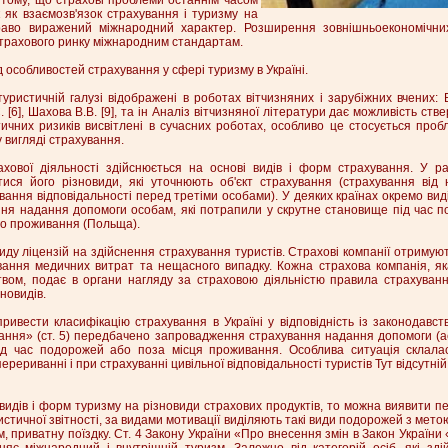
 як взаємозв'язок страхування і туризму на
раво виражений міжнародний характер. Розширення зовнішньоекономічних
 страхового ринку міжнародним стандартам.
 особливостей страхування у сфері туризму в Україні.
уристичній галузі відображені в роботах вітчизняних і зарубіжних вчених: Б
. [6], Шахова В.В. [9], та ін Аналіз вітчизняної літератури дає можливість ств
ичних ризиків висвітлені в сучасних роботах, особливо це стосується проб
 вигляді страхування.
ахової діяльності здійснюється на основі видів і форм страхування. У р
ися його різновиди, які уточнюють об'єкт страхування (страхування від 
ання відповідальності перед третіми особами). У деяких країнах окремо ви
ання надання допомоги особам, які потрапили у скрутне становище під час п
ого проживання (Польща).
виду ліцензій на здійснення страхування туристів. Страхові компанії отримуют
ання медичних витрат та нещасного випадку. Кожна страхова компанія, як
твом, подає в органи нагляду за страховою діяльністю правила страхування
новидів.
ривести класифікацію страхування в Україні у відповідність із законодавст
ання» (ст. 5) передбачено запровадження страхування надання допомоги (ас
ід час подорожей або поза місця проживання. Особлива ситуація склала
ерериванні і при страхуванні цивільної відповідальності туристів Тут відсутні
идів і форм туризму на різновиди страхових продуктів, то можна виявити пе
истичної звітності, за видами мотивації виділяють такі види подорожей з мет
м, приватну поїздку. Ст. 4 Закону України «Про внесення змін в Закон Україн
няє міжнародний і внутрішній туризм. Залежно від категорій осіб, які зді