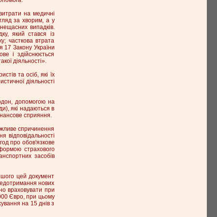
 витрати на медичні
гляд за хворим, а у
 нещасних випадків.
ку, який стався із
ку; часткова втрата
тя 17 Закону України
ове і здійснюється
акої діяльності».
стів та осіб, які їх
истичної діяльності
ордон, допомогою на
ди), які надаються в
інансове сприяння.
можливе спричинення
ня відповідальності
год про обов'язкове
 формою страхового
ранспортних засобів
іншого цей документ
 недотримання нових
но враховувати при
000 Євро, при цьому
ування на 15 днів з