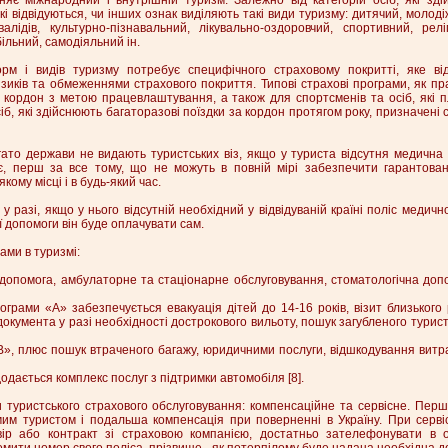
, які відвідуються, чи інших ознак виділяють такі види туризму: дитячий, молод
валідів, культурно-пізнавальний, лікувально-оздоровчий, спортивний, релі
більний, самодіяльний ін.
м і видів туризму потребує специфічного страховому покритті, яке від
зиків та обмеженнями страхового покриття. Типові страхові програми, як пр
а кордон з метою працевлаштування, а також для спортсменів та осіб, які 
б, які здійснюють багаторазові поїздки за кордон протягом року, призначені 
ато держави не видають туристських віз, якщо у туриста відсутня медична 
ає, перш за все тому, що не можуть в повній мірі забезпечити гарантова
ому місці і в будь-який час.
 у разі, якщо у нього відсутній необхідний у відвідуваній країні поліс медичн
 допомоги він буде оплачувати сам.
ами в туризмі:
 допомога, амбулаторне та стаціонарне обслуговування, стоматологічна доп
ограми «А» забезпечується евакуація дітей до 14-16 років, візит близького 
кумента у разі необхідності дострокового вильоту, пошук загубленого туриста
«В», плюс пошук втраченого багажу, юридичними послуги, відшкодування витр
додається комплекс послуг з підтримки автомобіля [8].
и туристського страхового обслуговування: компенсаційне та сервісне. Пер
мим туристом і подальша компенсація при поверненні в Україну. При серві
вір або контракт зі страховою компанією, достатньо зателефонувати в 
омити номер свого поліса, прізвище - як потерпілому буде надана необхідна д