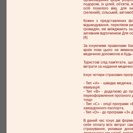
подорожі, їх цілей, об'єктів
осіб похилого віку, для ін
(зелений), сільський, автомо
Кожен з представлених фор
відшкодування, переліком ри
громадян, які виїжджають з
активним відпочинком Для осі
[4].
За існуючими правилами баг
країн поки цього не вимаг
медичною допомогою в будь-як
Туристові слід пам'ятати, що
витрати за надання медичної
Існує чотири страхових прогр
- Тип «А» - швидка медична
евакуація.
- Тип «В» - додатково до пр
переоформлення проїзного до
тощо
- Тип «С» - опції програми 
закордонного паспорта.
- Тип «D» - до програми «З» 
В даний час існує дві форм
себе оплату всіх витрат са
страхування, уклавши дого
диспетчерських служб, повід