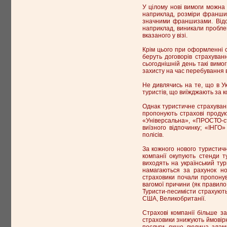
У цілому нові вимоги можна 
наприклад, розміри франшиз
значними франшизами. Відсу
наприклад, виникали пробле
вказаного у візі.
Крім цього при оформленні с
беруть договорів страхуван
сьогоднішній день такі вимо
захисту на час перебування в
Не дивлячись на те, що в У
туристів, що виїжджають за к
Однак туристичне страхуван
пропонують страхові продук
«Універсальна», «ПРОСТО-с
виїзного відпочинку; «ІНГО
полісів.
За кожного нового туристич
компанії окупують стенди т
виходять на український тур
намагаються за рахунок нов
страховики почали пропонув
вагомої причини (як правило
Туристи-песимісти страхуютьс
США, Великобританії.
Страхові компанії більше з
страховики знижують ймовір
послуги, якщо людина злама