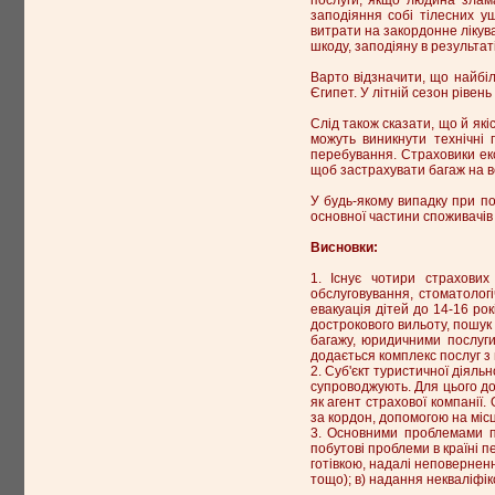
заподіяння собі тілесних у
витрати на закордонне лікув
шкоду, заподіяну в результат
Варто відзначити, що найбіл
Єгипет. У літній сезон рівень
Слід також сказати, що й які
можуть виникнути технічні 
перебування. Страховики еко
щоб застрахувати багаж на в
У будь-якому випадку при по
основної частини споживачів
Висновки:
1. Існує чотири страхови
обслуговування, стоматолог
евакуація дітей до 14-16 рок
дострокового вильоту, пошук 
багажу, юридичними послуги
додається комплекс послуг з
2. Суб'єкт туристичної діяльн
супроводжують. Для цього дог
як агент страхової компанії.
за кордон, допомогою на місц
3. Основними проблемами пр
побутові проблеми в країні п
готівкою, надалі неповернен
тощо); в) надання некваліфік