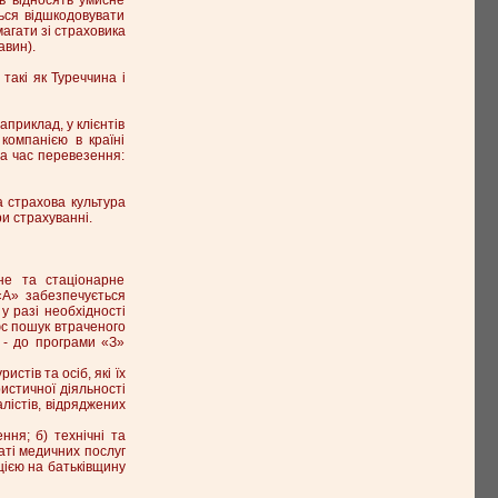
ься відшкодовувати
агати зі страховика
авин).
такі як Туреччина і
априклад, у клієнтів
компанією в країні
на час перевезення:
а страхова культура
и страхуванні.
не та стаціонарне
«А» забезпечується
у разі необхідності
люс пошук втраченого
 - до програми «З»
стів та осіб, які їх
истичної діяльності
лістів, відряджених
ня; б) технічні та
аті медичних послуг
цією на батьківщину