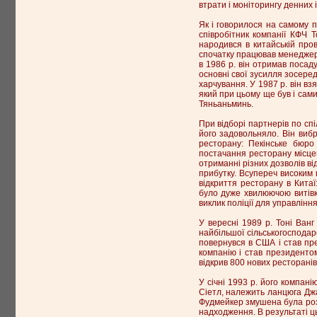
втрати і моніторингу денних і
Як і говорилося на самому п
співробітник компанії КФЧ 
народився в китайській прові
спочатку працював менеджеро
в 1986 р. він отримав посаду
основні свої зусилля зосеред
харчування. У 1987 р. він вз
який при цьому ще був і сам
Тяньаньминь.
При відборі партнерів по сп
його задовольняло. Він вибр
ресторану: Пекінське бюро
постачання ресторану місцев
отриманні різних дозволів ві
прибутку. Всупереч високим 
відкриття ресторану в Кита
було дуже хвилюючою витівк
виклик поліції для управлінн
У вересні 1989 р. Тоні Ван
найбільшої сільськогосподарс
повернувся в США і став пре
компанію і став президентом
відкрив 800 нових ресторанів,
У січні 1993 р. його компані
Сіетл, належить ланцюга Джа
Фудмейкер змушена була роз
надходження. В результаті ц