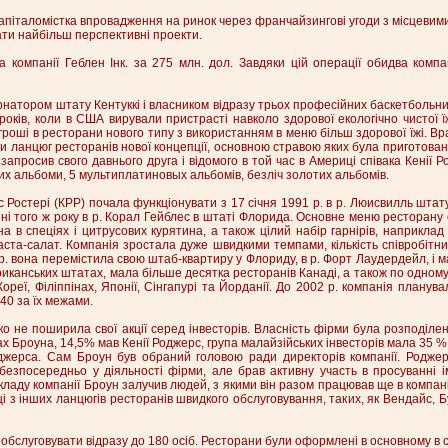
апіталомістка впровадження на ринок через франчайзингові угоди з місцевим
рати найбільш перспективні проекти.
 компанії Геблен Інк. за 275 млн. дол. Завдяки цій операції обидва комп
ернатором штату Кентуккі і власником відразу трьох професійних баскетбольни
 років, коли в США вирували пристрасті навколо здорової екологічно чистої ї
гроші в ресторани нового типу з використанням в меню більш здорової їжі. В
и ланцюг ресторанів нової концепції, основною стравою яких була приготована
 запросив свого давнього друга і відомого в той час в Америці співака Кенії 
их альбоми, 5 мультиплатиновых альбомів, безліч золотих альбомів.
 Ростері (КРР) почала функціонувати з 17 січня 1991 р. в р. Люисвилль штату
ні того ж року в р. Корал Гейблес в штаті Флорида. Основне меню ресторан
а в спеціях і цитрусових курятина, а також цілий набір гарнірів, наприкла
аста-салат. Компанія зростала дуже швидкими темпами, кількість співробітни
5 р. вона перемістила свою штаб-квартиру у Флориду, в р. Форт Лаудердейл, і 
иканських штатах, мала більше десятка ресторанів Канаді, а також по одному 
, Кореї, Філіппінах, Японії, Сінгапурі та Йорданії. До 2002 р. компанія планува
40 за їх межами.
о не поширила свої акції серед інвесторів. Власність фірми була розподілен
х Броуна, 14,5% мав Кенії Роджерс, група малайзійських інвесторів мала 35 %
оджерса. Сам Броун був обраний головою ради директорів компанії. Родже
 безпосередньо у діяльності фірми, але брав активну участь в просуванні і
кладу компанії Броун залучив людей, з якими він разом працював ще в компані
 з інших ланцюгів ресторанів швидкого обслуговування, таких, як Вендайс, Бу
бслуговувати відразу до 180 осіб. Ресторани були оформлені в основному в с