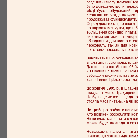
ведення бізнесу. Компанії М
було доведено, що їх передо
місці буде побудований то
Керівництво Макдональдса п
продовжував функціонувати, 
Серед ділових кіл, працюють 
поширювалися чутки, що ніб
збільшення орендної плати. П
високими митами на імпорт
обладнання для кожного сво
персоналу, так як для нови
підготовки персоналу ніхто н
Ванг виявив, що останнім час
знали англійська мова, плати
Для порівняння: більше 95 % 
700 юанів на місяць. У Пекі
субсидіям місячну плату за 
юанів і вище і різко зростала
До жовтня 1995 р. в штаб-к
складанні меню. Традиційне 
Не було ще ясності і щодо то
стояла маса питань, на які в
Чи треба розробляти нове м
Хто повинен розробляти нов
Якщо вдасться знайти відпов
Можна буде налагодити еконо
Незважаючи на всі ці питан
вважав, що час є придатним 