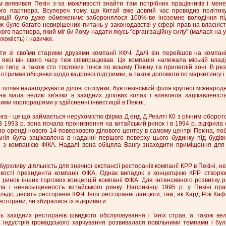
м виявився Пекін з-за можливості знайти там потрібних працівників і мене
ого партнера. Всупереч тому, що Китай вже довгий час проводив політику
тицій було дуже обмеженим: заборонялося 100%-ве іноземне володіння пі
 було багато невирішених питань у законодавстві у сфері прав на власніст
кого партнера, який міг би йому надати якусь "організаційну силу" (малася на у
хомість) і навички.
ти зі своїми старими друзями компанії КФЧ. Далі він перейшов на компані
якої він свого часу теж співпрацював. Ця компанія належала міській влад
о типу, а також сто торгових точок по всьому Пекіну та прилеглій зоні. В ре
ї отримав обіцянки щодо кадрової підтримки, а також допомоги по маркетингу і
 почав налагоджувати ділові стосунки, був пекінський філія крупної міжнародн
на мала великі зв'язки в західних ділових колах і виявляла зацікавленіст
ми корпораціями у здійсненні інвестицій в Пекіні.
га - це що займається нерухомістю фірма Д енд Д Реалті К0 з річним оборотом
 1993 р. вона почала проникнення на китайський ринок і в 1994 р. відкрила с
по оренді нового 14-поверхового ділового центру в самому центрі Пекіна, по
панія була зацікавлена в наданні першого поверху цього будинку під будів
у з компанією ФІКА. Надалі вона обіцяла Вангу знаходити приміщення для
 бурхливу діяльність для значної експансії ресторанів компанії КРР в Пекіні, 
 якості президента компанії ФІКА. Однак випадок з концепцією КРР створ
ринок інших торгових концепцій компанії ФІКА. Для інтенсивного розвитку р
ла і ненасыщенностъ китайського ринку. Наприкінці 1995 р. у Пекіні пр
льдс, десять ресторанів КФЧ. Інші ресторанні ланцюги, такі, як Хард Рок Каф
есторани, чи збиралися їх відкривати.
 західних ресторанів швидкого обслуговування і їхніх страв, а також ве
ка індустрія громадського харчування розвивалася повільними темпами і бу