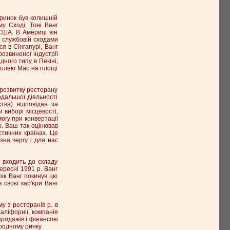
 ринок був колишній
у Сході. Тоні Ванг
 США. В Америці він
о службовій сходами
ся в Сінгапурі, Ванг
розвиненої індустрії
дного типу в Пекіні,
взолею Мао на площі
 розвитку ресторану
одальшої діяльності
тва) відповідав за
 виборі місцевості,
огу при конвертації
ю. Ваш так оцінював
тичних країнах. Це
на чергу і для нас
о входить до складу
ересні 1991 р. Ванг
рік Ванг покинув цю
 своєї кар'єри Ванг
у з ресторанів р. в
аліфорнії, компанія
родажів і фінансові
родному ринку.