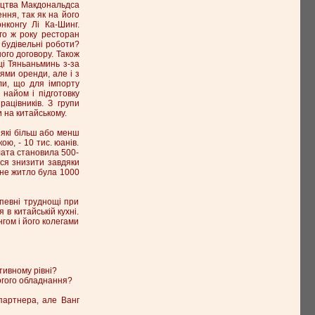
ництва Макдональдса
ння, так як на його
нконгу Лі Ка-Шинг.
го ж року ресторан
 будівельні роботи?
ого договору. Також
і Тяньаньминь з-за
ями оренди, але і з
ли, що для імпорту
найом і підготовку
рацівників. З групи
и на китайському.
 які більш або менш
ою, - 10 тис. юанів.
плата становила 500-
ося знизити завдяки
ане житло була 1000
 певні труднощі при
в китайській кухні.
нгом і його колегами
тивному рівні?
огого обладнання?
партнера, але Ванг