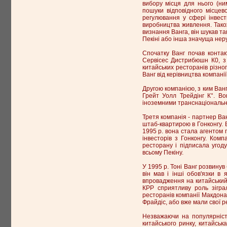
вибору місця для нього (ни
пошуки відповідного місцев
регулювання у сфері інвес
виробництва живлення. Також
визнання Ванга, він шукав та
Пекіні або інша значуща неру
Спочатку Ванг почав контак
Сервісес Дистрибюшн К0, з 
китайських ресторанів різног
Ванг від керівництва компані
Другою компанією, з ким Ванг
Грейт Уолл Трейдінг К°. Во
іноземними транснаціональни
Третя компанія - партнер Ван
штаб-квартирою в Гонконгу. В
1995 р. вона стала агентом 
інвесторів з Гонконгу. Ком
ресторану і підписала угод
всьому Пекіну.
У 1995 р. Тоні Ванг розвинув
він мав і інші обов'язки в
впровадження на китайський 
КРР сприятливу роль зігра
ресторанів компанії Макдона
Фрайдіс, або вже мали свої р
Незважаючи на популярність
китайського ринку, китайсь