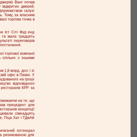
джерів) Ванг почав
 відкритих дверей,
дприємством галузі
ь. Тому, за власним
вазі торгова точка в
ю Іст Сіті Фуд енд
і та мала тридцять
зультаті переговорів
 постачання.
ої торгової компанії
ь спільно з іншими
 1,8 млрд. дол. і зі
вій офіс в Пекіні. У
будованого на гроші
ництво відповідного
 ресторанів КРР за
незважаючи на те, що
ював прецедент для
есторанів концепції
ацювали сімнадцять
е, Піца Хат і ТДжАй
личезний потенціал
ла ризикованою для