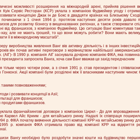
личезні можливості розширення на міжнародній арені, прийняв рішення вк
я Куік Сервіс Ресторан (КСР) уклала з компанією Фудмейкер угоду і отрим
озвивати концепцію Джак ін де Бокс в двадцяти країнах на Близькому Сході 
 починаючи з 1 січня 1994 р. протягом наступних десяти років давало 
зов для розвитку бізнесу в вищеназваних регіонах, а також створювати спі
ані від франшизов, з компанією Фудмейкер. Цю ситуацію Ванг коментував так
-хау, але не мають грошей, то що вони можуть робити? Вони мають велику
ати її в міжнародному масштабі".
еру виробництва живлення Ванг вів активну діяльність і в інших інвестиційн
років він почав активні переговори з керівництвом найбільшої американської
. (АІГ)- В 1990 р. компанія АІГ заснувала дочірню компанію ФІКА, яка повинн
ті президента запросила Ванга, хоча сам Ванг вважав це захід передчасним
тільки через чотири роки, а з січня 1991 р. став президентом і співвласни
в Гонконзі. Акції компанії були розділені між її власниками наступним чином
а такими повноваженнями;
оди і розвивати концепції в Азії;
сультації для франшизов;
я продуктами франшизов.
 уклала франчайзингові договори з компанією Циркл - До для впровадження 
єю Карвел Айс Криим - для китайського ринку. Надалі їх співпраця поширил
994 р. ФІКА початку вивчення діяльності компанії КРР на китайському ринку д
 1995 р. компанія ФІКА отримала право від компанії КРР на відкриття р
хаї.
шизи Вангу необхідно було роздобути значні кошти на будівництво першог