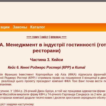
тации
Законы
Каталог
<<< тому
|
зміст
|
вперед >>>
А. Менеджмент в індустрії гостинності (гот
ресторани)
Частина 3. Кейси
Кейс 6. Кенні Роджерс Ростері (КРР) в Китаї
нія Франшиз Інвестмент Корпорейшн оф Азіа (ФІКА) підписала франчайз
ії Роджерс Ростері (КРР) і отримала право на поширення її концепції в дво
я реалізації цього проекту президент компанії ФІКА Тоні Ванг почав вести 
мпаніями.
тупною. У 1964 р. 29-річний Джон Броун, в той час працював адвокатом фірми 
ом Массейом викупили фірму КФЧ у 74-річного Гарланда Сандерса за 2 млн. дол
торанах компанії додали тисячі нових і досягли зростання середнього обсягу 
ріст завдяки наступному: