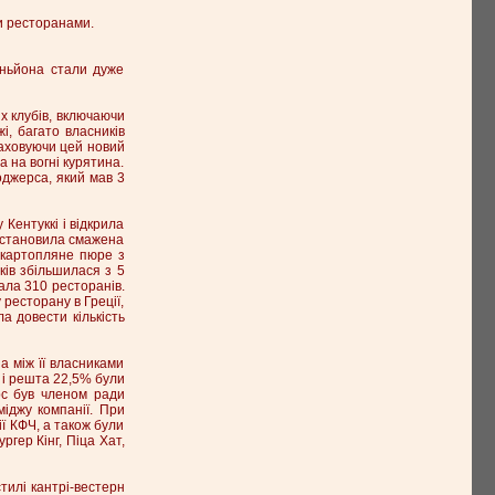
и ресторанами.
аньйона стали дуже
х клубів, включаючи
жі, багато власників
раховуючи цей новий
 на вогні курятина.
Роджерса, який мав 3
 Кентуккі і відкрила
у становила смажена
д картопляне пюре з
ків збільшилася з 5
мала 310 ресторанів.
ресторану в Греції,
ла довести кількість
а між її власниками
 і решта 22,5% були
рс був членом ради
міджу компанії. При
ї КФЧ, а також були
ргер Кінг, Піца Хат,
тилі кантрі-вестерн