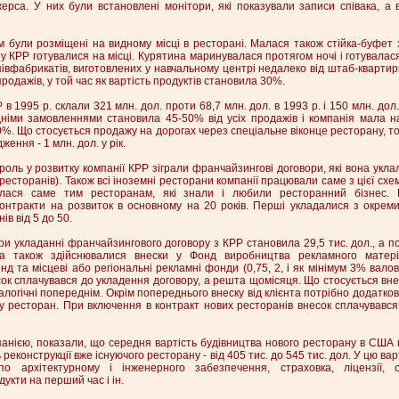
жерса. У них були встановлені монітори, які показували записи співака, а
м були розміщені на видному місці в ресторані. Малася також стійка-буфет
ну КРР готувалися на місці. Курятина маринувалася протягом ночі і готувалас
півфабрикатів, виготовлених у навчальному центрі недалеко від штаб-квартири
родажів, у той час як вартість продуктів становила 30%.
 в 1995 р. склали 321 млн. дол. проти 68,7 млн. дол. в 1993 р. і 150 млн. дол.
німи замовленнями становила 45-50% від усіх продажів і компанія мала н
%. Що стосується продажу на дорогах через спеціальне віконце ресторану, то 
ження - 1 млн. дол. у рік.
оль у розвитку компанії КРР зіграли франчайзингові договори, які вона уклал
 ресторанів). Також всі іноземні ресторани компанії працювали саме з цієї сх
валася саме тим ресторанам, які знали і любили ресторанний бізнес. 
контракти на розвиток в основному на 20 років. Перші укладалися з окрем
ів від 5 до 50.
ри укладанні франчайзингового договору з КРР становила 29,5 тис. дол., а по
 а також здійснювалися внески у Фонд виробництва рекламного матері
 та місцеві або регіональні рекламні фонди (0,75, 2, і як мінімум 3% вало
сок сплачувався до укладення договору, а решта щомісяця. Що стосується вне
алогічні попереднім. Окрім попереднього внеску від клієнта потрібно додатко
пу ресторан. При включення в контракт нових ресторанів внесок сплачувавс
анією, показали, що середня вартість будівництва нового ресторану в США 
ть реконструкції вже існуючого ресторану - від 405 тис. до 545 тис. дол. У цю ва
о архітектурному і інженерного забезпечення, страховка, ліцензії, о
укти на перший час і ін.