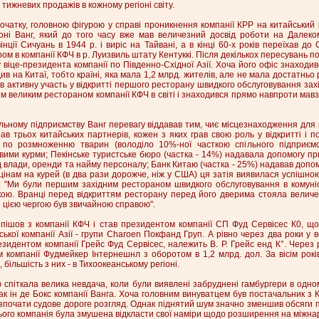
 тижневих продажів в кожному регіоні світу.
очатку, головною фігурою у справі проникнення компанії КРР на китайський
Тоні Ванг, який до того часу вже мав величезний досвід роботи на Далеком
нції Сичуань в 1944 р. і виріс на Тайвані, а в кінці 60-х років переїхав до
м в компанії КФЧ в р. Луизвиль штату Кентуккі. Після декількох пересувань п
 віце-президента компанії по Південно-Східної Азії. Хоча його офіс знаходив
ив на Китаї, тобто країні, яка мала 1,2 млрд. жителів, але не мала достатньо 
яв активну участь у відкритті першого ресторану швидкого обслуговування захі
им великим рестораном компанії КФЧ в світі і знаходився прямо навпроти ма
ільному підприємству Ванг перевагу віддавав тим, чиє місцезнаходження для
ав трьох китайських партнерів, кожен з яких грав свою роль у відкритті і п
 по розмноженню тварин (володіло 10%-ної часткою спільного підприємс
ими курми; Пекінське туристське бюро (частка - 14%) надавала допомогу при
д влади, оренди та найму персоналу; Банк Китаю (частка - 25%) надавав допом
цінам на курей (в два рази дорожче, ніж у США) ця затія виявилася успішно
ї: "Ми були першим західним рестораном швидкого обслуговування в комуніс
ою. Вранці перед відкриттям ресторану перед його дверима стояла величез
я цією чергою був звичайною справою".
г пішов з компанії КФЧ і став президентом компанії СП Фуд Сервісес К0, щ
ької компанії Азії - групи Charoen Покфанд Груп. А рівно через два роки у в
зидентом компанії Грейс Фуд Сервісес, належить В. Р. Грейс енд К°. Через 
 компанії Фудмейкер Інтернешнл з оборотом в 1,2 млрд. дол. За вісім років
 більшість з них - в Тихоокеанському регіоні.
ю спіткала велика невдача, коли були виявлені забруднені гамбургери в одном
к ін де Бокс компанії Ванга. Хоча головним винуватцем був постачальник з К
почати судове дороге розгляд. Однак піднятий шум значно зменшив обсяги п
ього компанія була змушена відкласти свої наміри щодо розширення на міжна