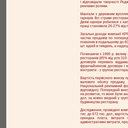
і відповідали творчості Род
рекламні ролики.
Мангали з деревним вугілля
гарнірів. Всі страви рестора
Деякі гарніри робилися з на
праці становила 26-27% від п
Загальні доходи компанії КРР
частка продажів по поперед
показник в подальшому до 60
шт. курей в тиждень, а надход
Починаючи з 1995 р. велику р
ресторанів (85% від усіх 310
договорів перевага відда
франчайзингові договори і 
контракти - з групою ресторан
Вартість первісного внеску п
валового обсягу продажу,
Національний рекламний фонд
відповідно). Попередній вне
на розвиток, то вони були ан
дол. за кожен вхідний у гру
будівництва ресторану.
Дослідження, проведені комп
тис. до 672 тис. дол., вартіс
орендна плата, витрати п
адміністративні витрати, прод