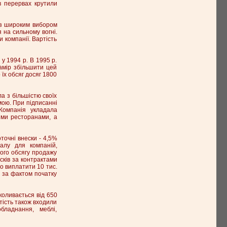
 в перервах крутили
 з широким вибором
я на сильному вогні.
 компанії. Вартість
 у 1994 р. В 1995 р.
амір збільшити цей
їх обсяг досяг 1800
а з більшістю своїх
емою. При підписанні
Компанія укладала
ими ресторанами, а
точні внески - 4,5%
алу для компаній,
вого обсягу продажу
сків за контрактами
во виплатити 10 тис.
я за фактом початку
коливається від 650
ртість також входили
бладнання, меблі,