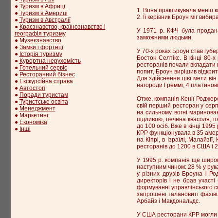
●
Туризм в Африці
1. Вона практикувала менш к
●
Туризм в Америці
2. Її керівник Броун міг виби
●
Туризм в Австралії
●
Краєзнавство, країнознавство і
У 1971 р. КФЧ була продана
географія туризму
заможними людьми.
●
Музеєзнавство
●
Замки і фортеці
У 70-х роках Броун став губ
●
Історія туризму
Бостон Селтікс. В кінці 80-х
●
Курортна нерухомість
ресторанів почали вкладати 
●
Готельний сервіс
попит, Броун вирішив відкрит
●
Ресторанний бізнес
Для здійснення цієї мети він
●
Екскурсійна справа
нагороди Греммі, 4 платинов
●
Автостоп
●
Поради туристам
Отже, компанія Кенії Роджерс
●
Туристське освіта
свій перший ресторан у серп
●
Менеджмент
на сильному вогні маринован
●
Маркетинг
підливою, печена квасоля, п
●
Економіка
до 100 осіб. Вже в кінці 199
●
Інші
КРР функціонувала в 35 амер
на Кіпрі, в Ізраїлі, Малайзії
ресторанів до 1200 в США і 2
У 1995 р. компанія ще широк
наступним чином: 28 % у рука
у різних друзів Броуна і Р
директорів і не брав участі
формуванні управлінського с
запрошені талановиті фахівці
Арбайз і Макдональдс.
У США ресторани КРР могли о