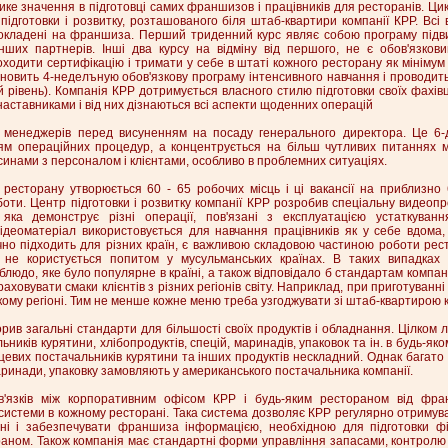
ке значення в підготовці самих франшизов і працівників для ресторанів. Цик
 підготовки і розвитку, розташованого біля штаб-квартири компанії КРР. Всі
 покладені на франшиза. Перший триденний курс являє собою програму підви
ших партнерів. Інші два курсу на відміну від першого, не є обов'язков
оходити сертифікацію і тримати у себе в штаті кожного ресторану як мініму
ановить 4-неделъную обов'язкову програму інтенсивного навчання і проводить
 рівень). Компанія КРР дотримується власного стилю підготовки своїх фахів
наставниками і від них дізнаються всі аспекти щоденних операцій
я менеджерів перед висуненням на посаду генерального директора. Це 6
ням операційних процедур, а концентрується на більш чутливих питаннях 
синами з персоналом і клієнтами, особливо в проблемних ситуаціях.
 ресторану утворюється 60 - 65 робочих місць і ці вакансії на приблизн
оти. Центр підготовки і розвитку компанії КРР розробив спеціальну видеопр
яка демонструє різні операції, пов'язані з експлуатацією устаткуванн
ідеоматеріал використовується для навчання працівників як у себе вдома, 
но підходить для різних країн, є важливою складовою частиною роботи рест
 не користується попитом у мусульманських країнах. В таких випадках
людо, яке було популярне в країні, а також відповідало б стандартам компані
раховувати смаки клієнтів з різних регіонів світу. Наприклад, при приготуван
кому регіоні. Тим не менше кожне меню треба узгоджувати зі штаб-квартирою к
ив загальні стандарти для більшості своїх продуктів і обладнання. Цілком л
ників курятини, хлібопродуктів, спецій, маринадів, упаковок та ін. в будь-яко
сцевих постачальників курятини та інших продуктів нескладний. Однак багат
аринади, упаковку замовляють у американського постачальника компанії.
в'язків між корпоративним офісом КРР і будь-яким рестораном від фра
системи в кожному ресторані. Така система дозволяє КРР регулярно отримув
ні і забезпечувати франшиза інформацією, необхідною для підготовки фі
раном. Також компанія має стандартні форми управління запасами, контролю