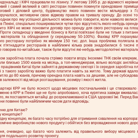
акдональдс і КФЧ працювали по лізингу. У лютому 1995 р. до відомості керів
вий і самий великий в світі ресторан повинен покинути орендоване приміще
рговий і діловий центр, будівництво якого повинен вести мільярдер з Го
ручалося, мотивуючи свою відмову правом на тривалу оренду. До осені то
однак про яку успішної діяльності можна було говорити, коли навколо велися
в Пекіні, спеціально поширювалися чутки про відсутність якого-небудь орендн
ито КФЧ не може поновити договір про оренду для свого ресторану на площ
роте складнощі у введенні бізнесу в Китаї пов'язані були не тільки з питанн
 матеріалів та обладнання (у середньому 50-100%). Фахівці КРР порахува
го ресторану потрібно як мінімум 150 тис. дол. Інша проблема полягала в 
х п'ятнадцяти ресторанів в найближчі кілька років знадобилися б тисячі п
е говорив по-китайськи, також були відсутні які-небудь методологічні матеріал
ом заробітна плата почала стрімко повзти вгору. Іноземні ТНК своїм клеркам,
ли близько 1500 юанів на місяць, а топ-менеджерам, вільно володіє англійськ
працівників Китаї були зайняті в державному секторі і їх середня заробітна 
ні з такого заробітку важко було платити навіть за житло. Тому державі вдал
житло до 80 юанів, причому орендна плата навіть за дешеве, але не субсидов
 в залежності від місця розташування, розміру і якості житла.
вартирі КРР не було ясності щодо місцевих постачальників і це створювало
меню в КРР в Пекіні ще не було апробовано, хоча курятина завжди вживалася 
го, як поставляться китайці до розрекламованої в США здорової їжі. Перед Ва
они повинні були найближчим часом дати відповідь:
еню для Китаю?
у концепцію?
ідну концепцію, як багато часу потрібно для отримання схвалення на корпора
мічне виробництво нового продукту і обійтися без впровадження нового дор
ня, очевидно, що багато чого залежить від правильного вибору місцевого 
для подальшого розвитку проекту.