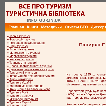
Главная
Книги
Методички
Отчеты ВТО
Диссер
●
Теорія туризму
●
Філософія туризму
●
Рекреація та курортологія
Папирян Г.
●
Види туризму
●
Економіка туризму
●
Менеджмент в туризмі
●
Маркетинг в туризмі
●
Інновації в туризмі
●
Транспорт в туризмі
●
Право і формальності в туризмі
●
Державне регулювання в туризмі
●
Туристичні кластери
На початку 1995 р. компа
●
Інформаційні технології в туризмі
американською компанією Кен
●
Агро - і екотуризм
Китаю - Пекіні і Шанхаї. Дл
●
Туризм в Україні
місцевими зацікавленими ко
●
Карпати, Західна Україна
●
Крим, Чорне та Азовське море
Передісторія угоди була нас
●
Туризм в Росії
(КФЧ) разом з 60-річним Дэк
●
Туризм в Білорусі
партнери до вже існуючих рес
●
Міжнародний туризм
●
Туризм в Європі
Компанія забезпечувала цей 
●
Туризм в Азії