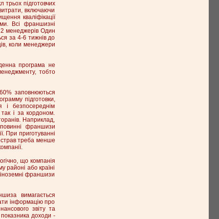
л трьох підготовчих
 витрати, включаючи
щення кваліфікації
ими. Всі франшизні
м 2 менеджерів Один
ся за 4-6 тижнів до
ців, коли менеджери
-денна програма не
менеджменту, тобто
о 60% заповнюються
ограмму підготовки,
я і безпосереднім
так і за кордоном.
оранів. Наприклад,
 повинні франшизи
ї. При приготуванні
ні страв треба менше
омпанії.
огічно, що компанія
му районі або країні
о іноземні франшизи
ншиза вимагається
ати інформацію про
нансового звіту та
 показника доходи -