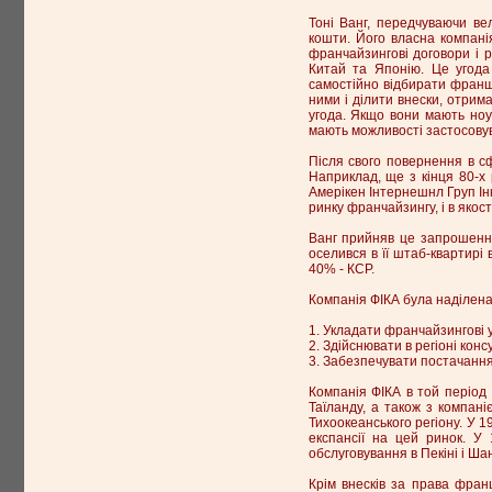
Тоні Ванг, передчуваючи ве
кошти. Його власна компані
франчайзингові договори і р
Китай та Японію. Це угода
самостійно відбирати франши
ними і ділити внески, отрим
угода. Якщо вони мають ноу
мають можливості застосовув
Після свого повернення в сф
Наприклад, ще з кінця 80-х 
Амерікен Інтернешнл Груп Інк
ринку франчайзингу, і в якос
Ванг прийняв це запрошення 
оселився в її штаб-квартирі 
40% - КСР.
Компанія ФІКА була наділен
1. Укладати франчайзингові уг
2. Здійснювати в регіоні кон
3. Забезпечувати постачанн
Компанія ФІКА в той період
Таїланду, а також з компані
Тихоокеанського регіону. У 1
експансії на цей ринок. У
обслуговування в Пекіні і Шан
Крім внесків за права фран