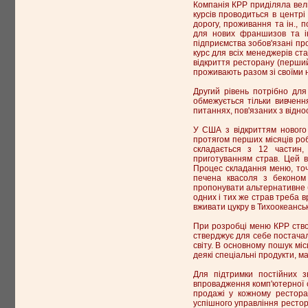
Компанія КРР приділяла вели
курсів проводиться в центрі
дорогу, проживання та ін.,
для нових франшизов та ін
підприємства зобов'язані пр
курс для всіх менеджерів ст
відкриття ресторану (перший
проживають разом зі своїми 
Другий рівень потрібно дл
обмежується тільки вивчен
питаннях, пов'язаних з відно
У США з відкриттям нового
протягом перших місяців роб
складається з 12 частин, 
приготуванням страв. Цей в
Процес складання меню, точ
печена квасоля з беконом
пропонувати альтернативне б
одних і тих же страв треба в
вживати цукру в Тихоокеансь
При розробці меню КРР створ
стверджує для себе постачаль
світу. В основному пошук мі
деякі спеціальні продукти, м
Для підтримки постійних з
впровадження комп'ютерної 
продажі у кожному рестора
успішного управління ресто