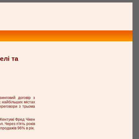
елі та
инговий договір з
х найбільших містах
переговори з трьома
Кентуккі Фред Чікен
. Через п'ять років
продажів 96% в рік.