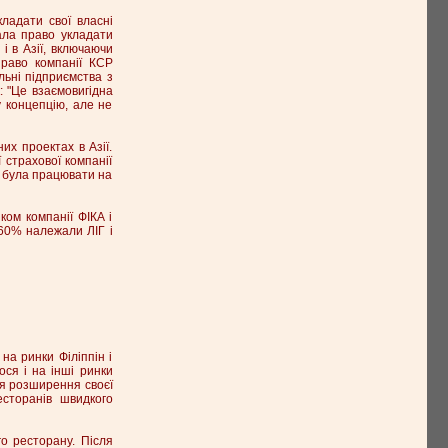
ладати свої власні
ала право укладати
і в Азії, включаючи
право компанії КСР
льні підприємства з
: "Це взаємовигідна
 концепцію, але не
их проектах в Азії.
 страхової компанії
а була працювати на
ком компанії ФІКА і
: 60% належали ЛІГ і
на ринки Філіппін і
ося і на інші ринки
ля розширення своєї
есторанів швидкого
о ресторану. Після