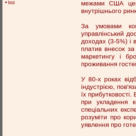
межами США цей
●
Інші
внутрішнього ринк
За умовами кон
управлінський дос
доходах (3-5%) і 
платив внесок за
маркетингу і бр
проживання госте
У 80-х роках від
індустрією, пов'я
їх прибутковості.
при укладення к
спеціальних експ
розуміти про кори
уявлення про готе