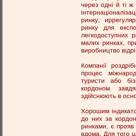
через одні й ті ж
інтернаціоналізац
ринку; иррегуля
ринку для експо
легкодоступних р
малих ринках, пр
виробництво відр
Компанії роздріб
процес міжнарод
туристи або бі
кордоном завдя
здійснюють в осно
Хорошим індикато
до них за кордон
ринками, є прояв 
вдома. Для того щ