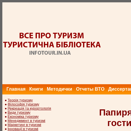
Главная
Книги
Методички
Отчеты ВТО
Диссерта
●
Теорія туризму
●
Філософія туризму
●
Рекреація та курортологія
Папиря
●
Види туризму
●
Економіка туризму
гости
●
Менеджмент в туризмі
●
Маркетинг в туризмі
●
Інновації в туризмі