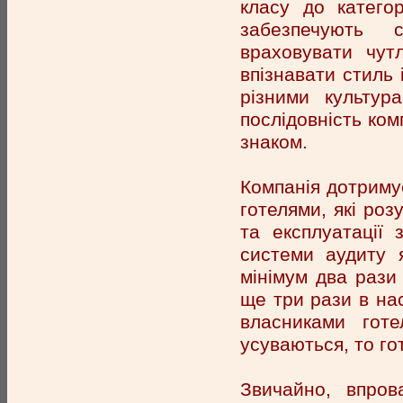
класу до катего
забезпечують 
враховувати чут
впізнавати стиль 
різними культур
послідовність ком
знаком.
Компанія дотримує
готелями, які роз
та експлуатації
системи аудиту я
мінімум два рази 
ще три рази в нас
власниками гот
усуваються, то го
Звичайно, впров