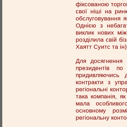
фіксованою торго
свої ніші на рин
обслуговування як
Однією з небага
виклик нових між
розділила свій бі
Хаятт Суитс та ін)
Для досягнення 
президентів по
придивляючись д
контракти з упр
регіональні конто
така компанія, я
мала особливог
основному розм
регіональну конто