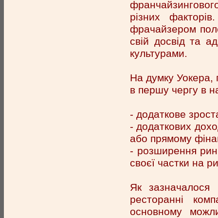
франчайзингового
різних факторі
фрачайзером поло
свій досвід та а
культурами.
На думку Уокера, 
в першу чергу в н
- додаткове зрост
- додаткових дохо
або прямому фіна
- розширення рин
своєї частки на р
Як зазначалося 
ресторанні комп
основному можли