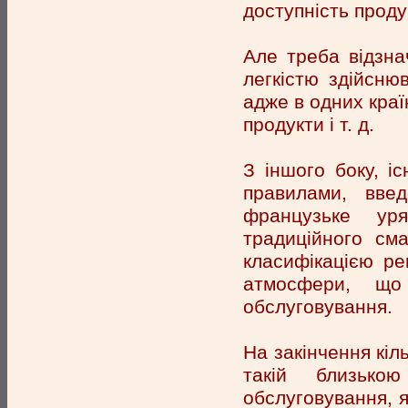
доступність продук
Але треба відзна
легкістю здійсню
адже в одних краї
продукти і т. д.
З іншого боку, і
правилами, вве
французьке ур
традиційного см
класифікацією ре
атмосфери, що
обслуговування.
На закінчення кіл
такій близькою
обслуговування, я