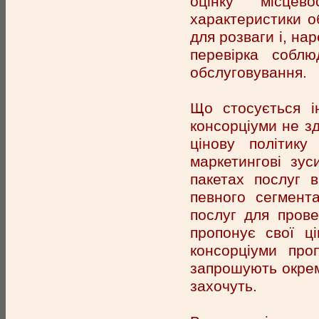
оцінку місцев
характеристики об
для розваги і, на
перевірка соблю
обслуговування.
Що стосується і
консорціуми не з
цінову політику
маркетингові зу
пакетах послуг в
певного сегмент
послуг для прове
пропонує свої ц
консорціуми про
запрошують окреми
захочуть.