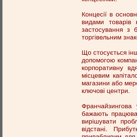
Концесії в основн
видами товарів 
застосування з б
торгівельним зна
Що стосується інш
допомогою компані
корпоративну вд
місцевим капітал
магазини або мере
ключові центри.
Франчайзингова 
бажають працюва
вирішувати проб
відстані. Приб
привабливим для 