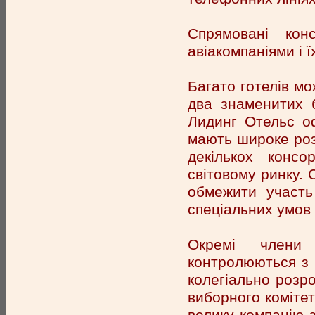
Спрямовані кон
авіакомпаніями і
Багато готелів мо
два знаменитих 
Лидинг Отельс о
мають широке розп
декількох конс
світовому ринку. 
обмежити участь
спеціальних умов 
Окремі члени 
контролюються з б
колегіально розр
виборного комітет
велику компанію з