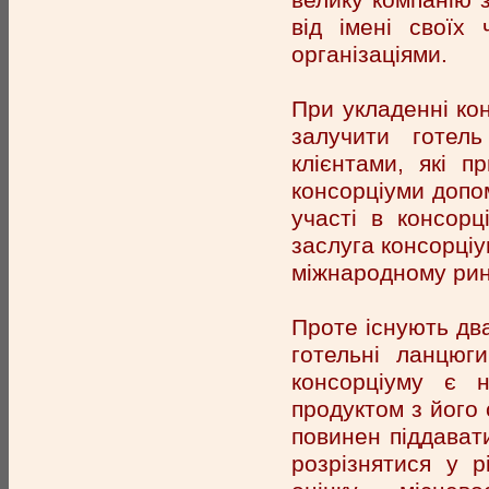
від імені своїх
організаціями.
При укладенні ко
залучити готел
клієнтами, які п
консорціуми допо
участі в консор
заслуга консорціу
міжнародному рин
Проте існують два
готельні ланцюг
консорціуму є 
продуктом з його
повинен піддавати
розрізнятися у 