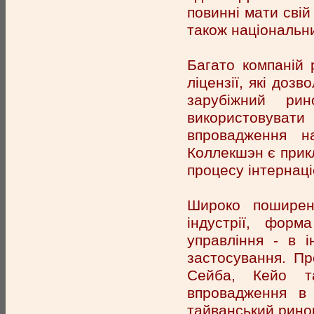
повинні мати свій
також національни
Багато компаній р
ліцензії, які доз
зарубіжний ри
використовуват
впровадження н
Коллекшэн є прик
процесу інтернаціо
Широко поширена
індустрії, фор
управління - в і
застосування. Про
Сейба, Кейо та
впровадження в 
тайванський рино