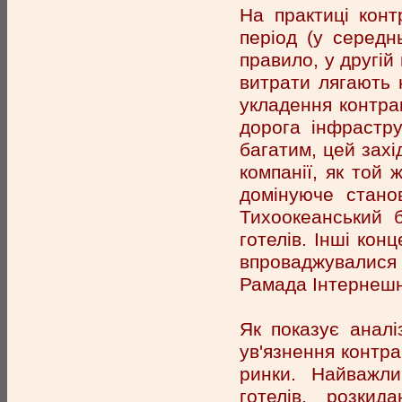
На практиці конт
період (у середн
правило, у другій
витрати лягають 
укладення контрак
дорога інфрастру
багатим, цей захід
компанії, як той
домінуюче стано
Тихоокеанський б
готелів. Інші кон
впроваджувалися
Рамада Інтернеш
Як показує аналі
ув'язнення контра
ринки. Найважли
готелів, розки