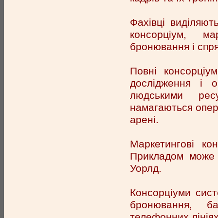
Фахівці виділяют
консорціум, ма
бронювання і спр
Повні консорціу
дослідження і о
людськими ресу
намагаються опер
арені.
Маркетингові ко
Прикладом може
Уорлд.
Консорціуми сис
бронювання, б
телефонних лінія