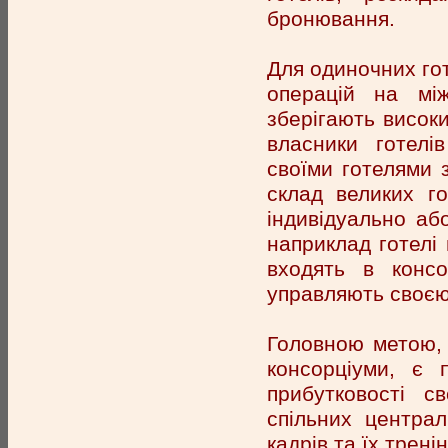
бронювання.
Для одиночних го
операцій на мі
зберігають високи
власники готелі
своїми готелями 
склад великих го
індивідуально аб
наприклад готелі
входять в конс
управляють своєю
Головною метою, 
консорціуми, є 
прибутковості с
спільних централ
кадрів та їх тренін