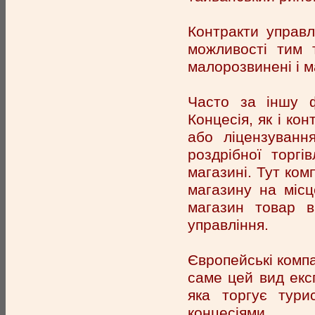
Контракти управл
можливості тим 
малорозвинені і м
Часто за іншу ф
Концесія, як і ко
або ліцензування
роздрібної торг
магазині. Тут ком
магазину на місц
магазин товар в
управління.
Європейські компа
саме цей вид експ
яка торгує тури
концесіями.