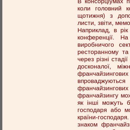
В консорціумах п
коли головний к
щотижня) з допо
листи, звіти, мемо
Наприклад, в рік
конференції. Н
виробничого сек
ресторанному та
через різні стаді
досконалої, між
франчайзингових 
впроваджуються
франчайзингови
франчайзингу мож
як інші можуть б
господаря або м
країни-господаря.
знаком франчайзе