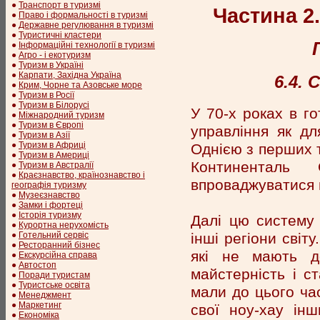
●
Транспорт в туризмі
Частина 2
●
Право і формальності в туризмі
●
Державне регулювання в туризмі
●
Туристичні кластери
●
Інформаційні технології в туризмі
●
Агро - і екотуризм
●
Туризм в Україні
●
Карпати, Західна Україна
6.4.
●
Крим, Чорне та Азовське море
●
Туризм в Росії
●
Туризм в Білорусі
У 70-х роках в г
●
Міжнародний туризм
●
Туризм в Європі
управління як дл
●
Туризм в Азії
●
Туризм в Африці
Однією з перших т
●
Туризм в Америці
Континенталь 
●
Туризм в Австралії
●
Краєзнавство, країнознавство і
впроваджуватися н
географія туризму
●
Музеєзнавство
●
Замки і фортеці
●
Історія туризму
Далі цю систему 
●
Курортна нерухомість
інші регіони світ
●
Готельний сервіс
●
Ресторанний бізнес
які не мають до
●
Екскурсійна справа
●
Автостоп
майстерність і ст
●
Поради туристам
●
Туристське освіта
мали до цього ча
●
Менеджмент
●
Маркетинг
свої ноу-хау ін
●
Економіка