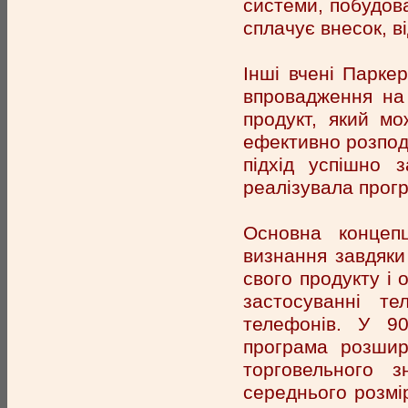
системи, побудов
сплачує внесок, в
Інші вчені Парке
впровадження на
продукт, який м
ефективно розподі
підхід успішно 
реалізувала прогр
Основна концеп
визнання завдяки
свого продукту і 
застосуванні те
телефонів. У 90
програма розшир
торговельного 
середнього розмір