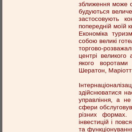
зближення може с
будуються величез
застосовують к
попередній моїй к
Економіка туризм
собою великі готе
торгово-розважал
центрі великого 
якого воротами
Шератон, Маріотт 
Інтернаціоналізаці
здійснюватися на
управління, а н
сфери обслуговува
різних формах.
інвестицій і повс
та функціонування