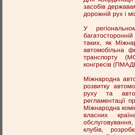
засобів держава
дорожній рух і м
У регіонально
багатосторонній 
таких, як Міжн
автомобільна ф
транспорту (М
конгресів (ПМАДК
Міжнародна авто
розвитку автомо
руху та автот
регламентації пр
Міжнародна коміс
власних краї
обслуговування
клубів, розро