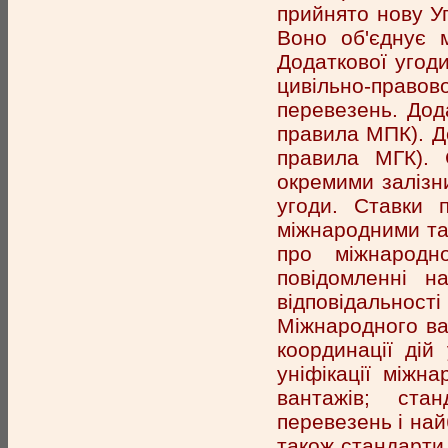
прийнято нову Уг
Воно об'єднує 
Додаткової угоди
цивільно-правов
перевезень. Дод
правила МПК). Д
правила МГК). 
окремими залізн
угоди. Ставки 
міжнародними та
про міжнародн
повідомленні н
відповідальност
Міжнародного ва
координації дій
уніфікації міжн
вантажів; ста
перевезень і най
також стандарти