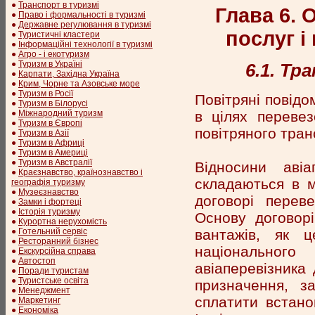
●
Транспорт в туризмі
Глава 6. 
●
Право і формальності в туризмі
●
Державне регулювання в туризмі
послуг і
●
Туристичні кластери
●
Інформаційні технології в туризмі
●
Агро - і екотуризм
●
Туризм в Україні
6.1. Тр
●
Карпати, Західна Україна
●
Крим, Чорне та Азовське море
●
Туризм в Росії
Повітряні повідо
●
Туризм в Білорусі
в цілях перевез
●
Міжнародний туризм
●
Туризм в Європі
повітряного тран
●
Туризм в Азії
●
Туризм в Африці
●
Туризм в Америці
●
Туризм в Австралії
Відносини авіа
●
Краєзнавство, країнознавство і
складаються в м
географія туризму
●
Музеєзнавство
договорі перев
●
Замки і фортеці
●
Історія туризму
Основу договорі
●
Курортна нерухомість
вантажів, як 
●
Готельний сервіс
●
Ресторанний бізнес
національног
●
Екскурсійна справа
●
Автостоп
авіаперевізника
●
Поради туристам
●
Туристське освіта
призначення, з
●
Менеджмент
сплатити встано
●
Маркетинг
●
Економіка