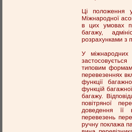
Ці положення у
Міжнародної асоц
в цих умовах пр
багажу, адмін
розрахунками з п
У міжнародних 
застосовується
типовим формам.
перевезеннях вкл
функції багажн
функцій багажної
багажу. Відпові
повітряної пер
доведення її 
перевезень пере
ручну поклажа п
вина перевізник