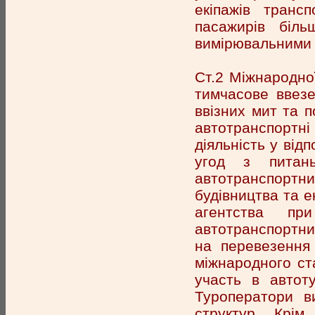
екіпажів транс
пасажирів біль
вимірювальними 
Ст.2 Міжнародної
тимчасове ввезе
ввізних мит та п
автотранспортні
діяльність у від
угод з питан
автотранспорт
будівництва та е
агентства пр
автотранспортни
на перевезення 
міжнародного ст
участь в автоту
Туроператори в
структур. Крім