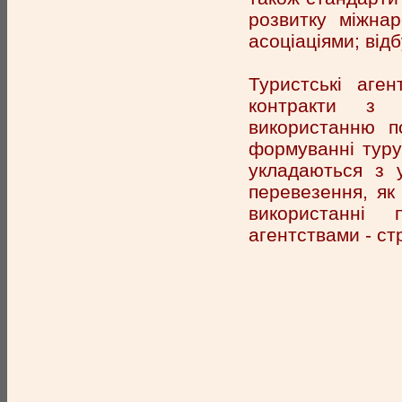
розвитку міжна
асоціаціями; від
Туристські аге
контракти з н
використанню п
формуванні туру
укладаються з 
перевезення, як 
використанні 
агентствами - ст