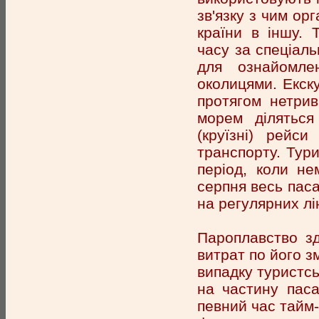
зв'язку з чим орг
країни в іншу. 
часу за спеціал
для ознайомле
околицями. Екску
протягом нетрив
морем діляться
(круїзні) рейс
транспорту. Тури
період, коли не
серпня весь пас
на регулярних лін
Пароплавство з
витрат по його з
випадку туристс
на частину паса
певний час тайм-