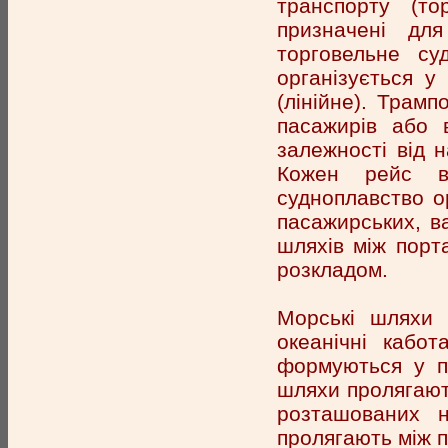
транспорту (то
призначені для
торговельне су
організується у
(лінійне). Трам
пасажирів або 
залежності від н
Кожен рейс вс
судноплавство о
пасажирських, в
шляхів між порт
розкладом.
Морські шляхи п
океанічні кабо
формуються у пе
шляхи пролягають
розташованих н
пролягають між п