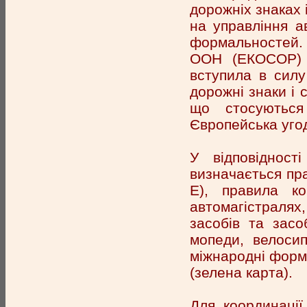
дорожніх знаках 
на управління а
формальностей. 
ООН (ЕКОСОР) б
вступила в силу
дорожні знаки і 
що стосуються
Європейська угод
У відповіднос
визначається пра
Е), правила к
автомагістраля
засобів та засо
мопеди, велосип
міжнародні форми
(зелена карта).
Для координації