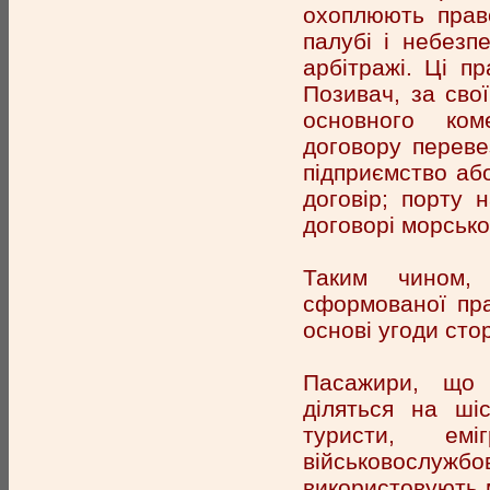
охоплюють прав
палубі і небезп
арбітражі. Ці п
Позивач, за сво
основного коме
договору переве
підприємство аб
договір; порту 
договорі морсько
Таким чином, 
сформованої пра
основі угоди стор
Пасажири, що 
діляться на шіс
туристи, емі
військовослужб
використовують 