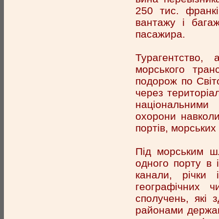
250 тис. франк
вантажу і бага
пасажира.
Турагентство, 
морського тран
подорож по Світ
через територіал
національними
охорони навколи
портів, морських 
Під морським ш
одного порту в 
канали, річки 
географічних ч
сполучень, які 
районами держав