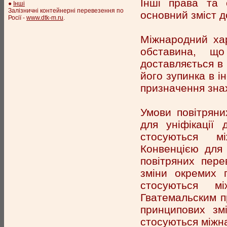
Інші права та 
●
Інші
Залізничні контейнерні перевезення по
основний зміст д
Росії -
www.dtk-m.ru
.
Міжнародний хар
обставина, щ
доставляється в
його зупинка в і
призначення знахо
Умови повітряни
для уніфікації
стосуються мі
Конвенцією для 
повітряних пере
зміни окремих п
стосуються м
Гватемальским п
принципових зм
стосуються міжн