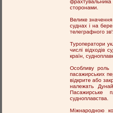
фрахтувальни
сторонами.
Велике значення
суднах і на бере
телеграфного зв'я
Туроператори ук
числі відходів с
країн, судноплавн
Особливу роль в
пасажирських пер
відкрите або зак
належать Дунай
Пасажирське п
судноплавства.
Міжнародною ко