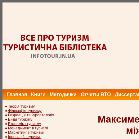
Главная
Книги
Методички
Отчеты ВТО
Диссерта
●
Теорія туризму
●
Філософія туризму
●
Рекреація та курортологія
Максимен
●
Види туризму
●
Економіка туризму
мі
●
Менеджмент в туризмі
●
Маркетинг в туризмі
●
Інновації в туризмі