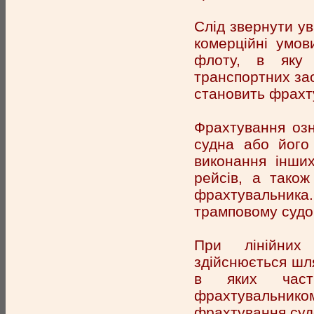
Слід звернути у
комерційні умов
флоту, в яку 
транспортних зас
становить фрахт
Фрахтування озн
судна або його
виконання інши
рейсів, а тако
фрахтувальни
трамповому судо
При лінійних
здійснюється шля
в яких частк
фрахтувальником
фрахтування суд