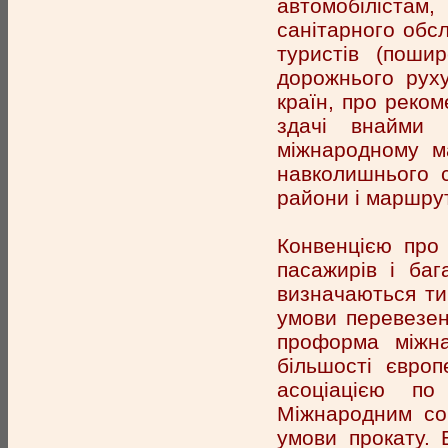
автомобілістам
санітарного обс
туристів (поши
дорожнього руху
країн, про реком
здачі внайми 
міжнародному ма
навколишнього с
райони і маршрут
Конвенцією про 
пасажирів і ба
визначаються ти
умови перевезен
проформа міжна
більшості європ
асоціацією по
Міжнародним со
умови прокату. 