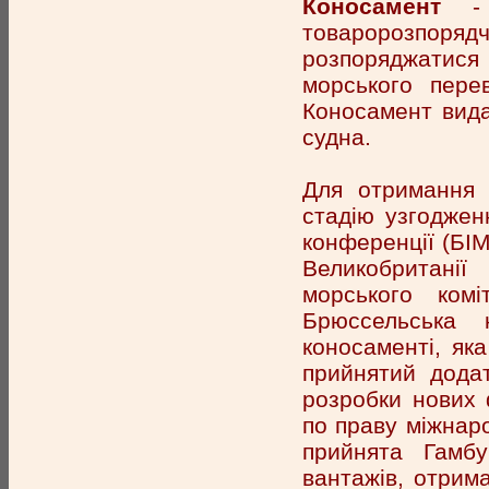
Коносамент
- 
товаророзпоряд
розпоряджатис
морського пере
Коносамент вида
судна.
Для отримання 
стадію узгодженн
конференції (БІ
Великобританії
морського ком
Брюссельська 
коносаменті, як
прийнятий додат
розробки нових 
по праву міжнар
прийнята Гамб
вантажів, отрим