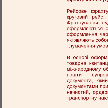
Рейсове фрахту
круговий рейс,
Фрахтування су
оформляються с
оформлення чарт
які являють собо
тлумачення умов
В основі оформ
товарна квитанц
міжнародному об
пошти супров
документа, яки
документами прий
нечистий, ордер
транспортну накл