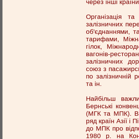
через інші країни
Організація та
залізничних пер
об'єднаннями, т
тарифами, Міжна
гілок, Міжнарод
вагонів-рестора
залізничних до
союз з пасажирс
по залізничній р
та ін.
Найбільш важли
Бернські конвенц
(МГК та МПК). В
ряд країн Азії і 
до МПК про відпо
1980 р. на Кон