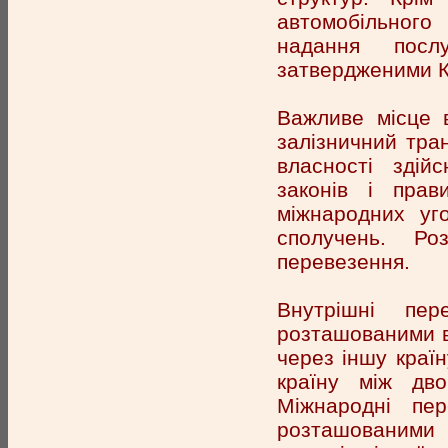
автомобільного
надання послу
затвердженими К
Важливе місце 
залізничний тра
власності здій
законів і прав
міжнародних уго
сполучень. Роз
перевезення.
Внутрішні пер
розташованими в 
через іншу краї
країну між дво
Міжнародні пер
розташованими 