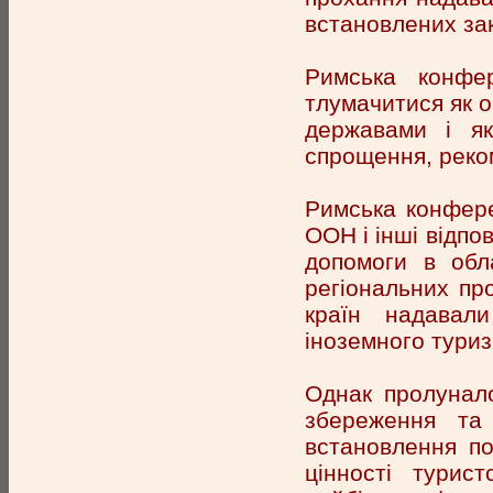
встановлених за
Римська конфер
тлумачитися як о
державами і як
спрощення, реко
Римська конфере
ООН і інші відпо
допомоги в обл
регіональних пр
країн надавал
іноземного туризм
Однак пролунало
збереження та 
встановлення по
цінності турис