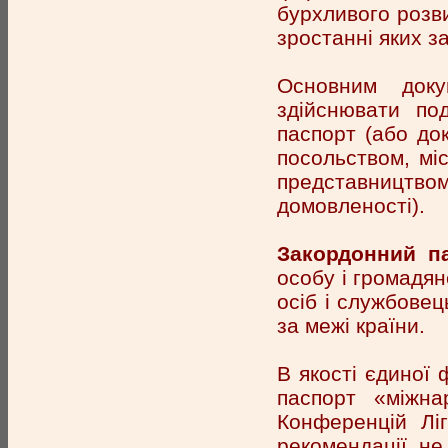
бурхливого розви
зростанні яких за
Основним доку
здійснювати по
паспорт (або док
посольством, мі
представництв
домовленості).
Закордонний п
особу і громадян
осіб і службовец
за межі країни.
В якості єдиної
паспорт «міжна
Конференцій Лі
рекомендації не