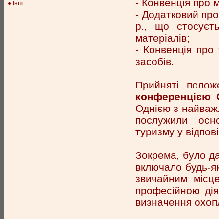
- Конвенція про м
●
Інші
- Додатковий про
р., що стосуєт
матеріалів;
- Конвенція про
засобів.
Прийняті полож
конференцією 
Однією з найважл
послужили осн
туризму у відпов
Зокрема, було да
включало будь-яка
звичайним місце
професійною діял
визначення охоп