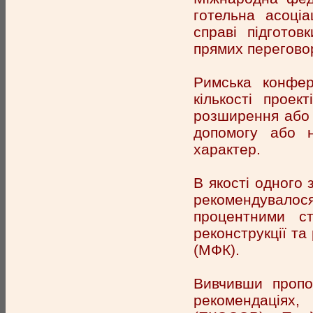
готельна асоці
справі підготов
прямих переговор
Римська конфер
кількості проек
розширення або 
допомогу або н
характер.
В якості одного 
рекомендувало
процентними с
реконструкції та
(МФК).
Вивчивши пропоз
рекомендаціях,