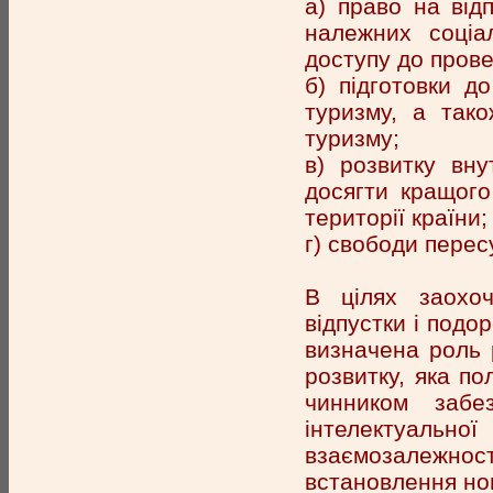
а) право на відп
належних соціа
доступу до прове
б) підготовки д
туризму, а тако
туризму;
в) розвитку вну
досягти кращого 
території країни;
г) свободи перес
В цілях заохоч
відпустки і подо
визначена роль 
розвитку, яка по
чинником забе
інтелектуально
взаємозалежнос
встановлення нов