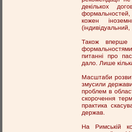
декількох дог
формальностей, 
кожен інозем
(індивідуальний,
Також вперше 
формальностями
питанні про пас
дало. Лише кільк
Масштаби розвитк
змусили держави
проблем в област
скорочення терм
практика скасув
держав.
На Римській к