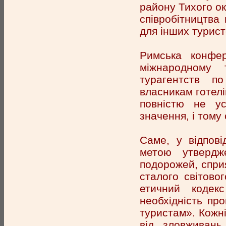
району Тихого о
співробітництва
для інших турист
Римська конфер
міжнародному 
турагентств п
власникам готелі
повністю не ус
значення, і тому
Саме, у відпові
метою утвердж
подорожей, спри
сталого світово
етичний кодек
необхідність пр
туристам». Кожні
від зловживань