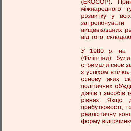
(ЕКОСОР). При
міжнародного т
розвитку у всі
запропонуват
вищевказаних ре
від того, склад
У 1980 р. на В
(Філіппіни) бул
отримали своє за
з успіхом втілює
основу яких ск
політичних об'єд
діячів і засобів
рівнях. Якщо 
прибутковості, т
реалістичну кон
форму відпочинку