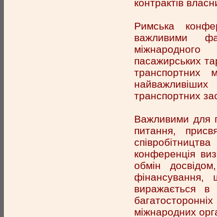
контрактів власн
Римська конфе
важливими фа
міжнародного
пасажирських тар
транспортних 
найважливіших
транспортних зас
Важливими для п
питання, присв
співробітницт
конференція виз
обмін досвідом
фінансування,
виражається в 
багатосторонн
міжнародних орга