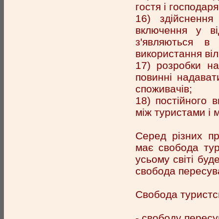
гостя і господаря
16) здійснення
включення у ві
з'являються в
використання ві
17) розробки на
повинні надават
споживачів;
18) постійного в
між туристами і 
Серед різних пр
має свобода тур
усьому світі буд
свобода пересува
Свобода туристс
- свободу пересу