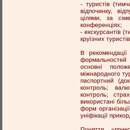
- туристів (тим
відпочинку, відп
цілями, за сім
конференціях;
- екскурсантів (
круїзних туристів
В рекомендації
формальностей 
основні полож
міжнародного тур
паспортний (док
контроль; валю
контроль; стра
використані біль
форм організаці
уніфікації прик
Поняття «прик