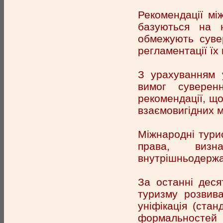
Рекомендації між
базуються на 
обмежують суве
регламентації їх 
З урахуванням 
вимог суверен
рекомендації, щ
взаємовигідних м
Міжнародні тури
права, виз
внутрішньодержа
За останні деся
туризму розвива
уніфікація (стан
формальностей 