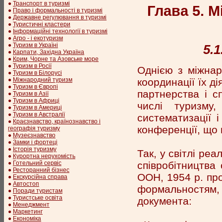
●
Транспорт в туризмі
Глава 5. М
●
Право і формальності в туризмі
●
Державне регулювання в туризмі
●
Туристичні кластери
●
Інформаційні технології в туризмі
●
Агро - і екотуризм
●
Туризм в Україні
5.
●
Карпати, Західна Україна
●
Крим, Чорне та Азовське море
●
Туризм в Росії
Однією з міжнар
●
Туризм в Білорусі
координації їх д
●
Міжнародний туризм
●
Туризм в Європі
партнерства і с
●
Туризм в Азії
●
Туризм в Африці
числі туризму
●
Туризм в Америці
●
Туризм в Австралії
систематизації і
●
Краєзнавство, країнознавство і
конференції, що 
географія туризму
●
Музеєзнавство
●
Замки і фортеці
●
Історія туризму
Так, у світлі реа
●
Курортна нерухомість
співробітництва 
●
Готельний сервіс
●
Ресторанний бізнес
ООН, 1954 р. пр
●
Екскурсійна справа
●
Автостоп
формальностям, 
●
Поради туристам
●
Туристське освіта
документа:
●
Менеджмент
●
Маркетинг
●
Економіка