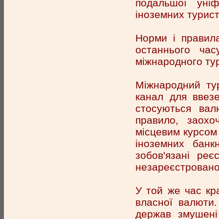
подальшої уні
іноземних турист
Норми і правил
останнього час
міжнародного ту
Міжнародний ту
канал для ввез
стосуються вал
правило, заохо
місцевим курсом 
іноземних банкн
зобов'язані реє
незареєстровано
У той же час кр
власної валюти.
держав змушені