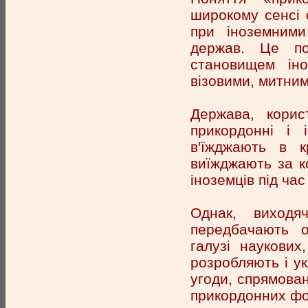
широкому сенсі 
при іноземними
держав. Це по
становищем іно
візовими, митни
Держава, корис
прикордонні і 
в'їжджають в к
виїжджають за к
іноземців під час
Однак, виходя
передбачають о
галузі наукових
розробляють і у
угоди, спрямова
прикордонних ф