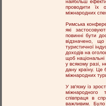
найбільш ефекти
проводити їх 
міжнародних спец
Римська конфере
які застосовую
повинні бути до
відзначено, що 
туристичної інду
доходів на огол
щоб національні т
у всякому разі, 
дану країну. Це 
міжнародних тури
У зв'язку із зро
міжнародного 
співпраця в спр
важливим. Було 