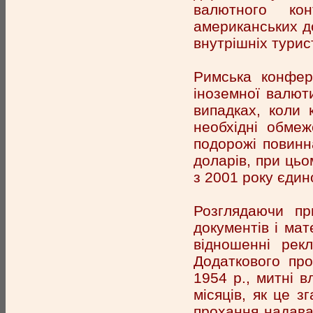
валютного ко
американських до
внутрішніх турис
Римська конфер
іноземної валют
випадках, коли 
необхідні обме
подорожі повинн
доларів, при цьо
з 2001 року єдин
Розглядаючи пр
документів і ма
відношенні рекл
Додаткового про
1954 р., митні в
місяців, як це з
прохання надава