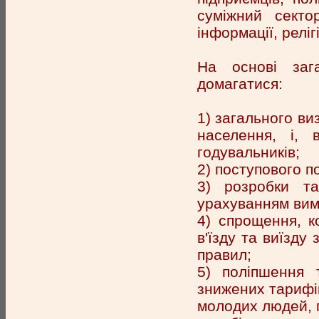
суміжний сектор
інформації, релігі
На основі заг
домагатися:
1) загального ви
населення, і, 
годувальників;
2) поступового п
3) розробки та
урахуванням вим
4) спрощення, 
в'їзду та виїзду
правил;
5) поліпшення 
знижених тарифів
молодих людей, п