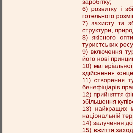
заробітку;
6) розвитку і з
готельного розм
7) захисту та з
структури, приро
8) якісного опт
туристських ресу
9) включення ту
його нові принцип
10) матеріальної
здійснення конце
11) створення т
бенефіціарів пра
12) прийняття фі
збільшення купів
13) найкращих м
національній тер
14) залучення до
15) вжиття заход