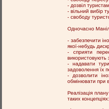
- дозвіл туриста
- вільний вибір т
- свободу турист
Одночасно Маніл
- забезпечити і
якої-небудь дискр
- сприяти пере
використовують з
- надавати тур
задоволення їх п
- дозволити іно
обмінювати при в
Реалізація плану
таких концепціях