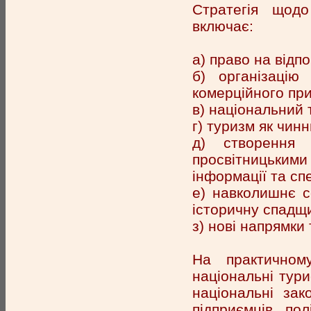
Стратегія щодо
включає:
а) право на відп
б) організацію
комерційного при
в) національний 
г) туризм як чин
д) створення 
просвітницькими
інформації та сп
е) навколишнє с
історичну спадщ
з) нові напрямки 
На практичном
національні турис
національні зако
підприємців, пол