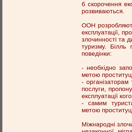
б скорочення ек
розвиваються.
ООН розробляють
експлуатації, пр
злочинності та д
туризму. Білль 
поведінки:
- необхідно зап
метою проституції
- організаторам 
послуги, пропон
експлуатації кого 
- самим турист
метою проституції
Міжнародні злочи
незаконної мігр