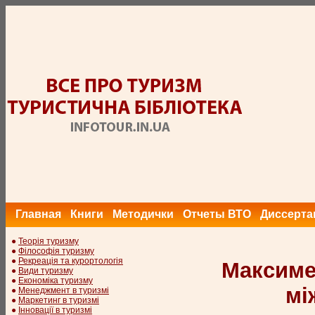
Главная
Книги
Методички
Отчеты ВТО
Диссерта
●
Теорія туризму
●
Філософія туризму
●
Рекреація та курортологія
Максимен
●
Види туризму
●
Економіка туризму
мі
●
Менеджмент в туризмі
●
Маркетинг в туризмі
●
Інновації в туризмі