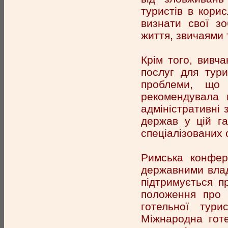
туристів в кори
визнати свої з
життя, звичаями т
Крім того, вивч
послуг для тури
проблеми, що 
рекомендувала п
адміністративні 
держав у цій га
спеціалізованих 
Римська конфер
державними влад
підтримується п
положення про 
готельної тури
Міжнародна готе