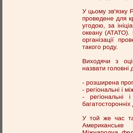
У цьому зв'язку 
проведене для к
угодою, за ініці
океану (АТАТО).
організації про
такого роду.
Виходячи з оці
назвати головні 
- розширена про
- регіональні і м
- регіональні 
багатосторонніх 
У той же час так
Американське 
Міжнародна фед