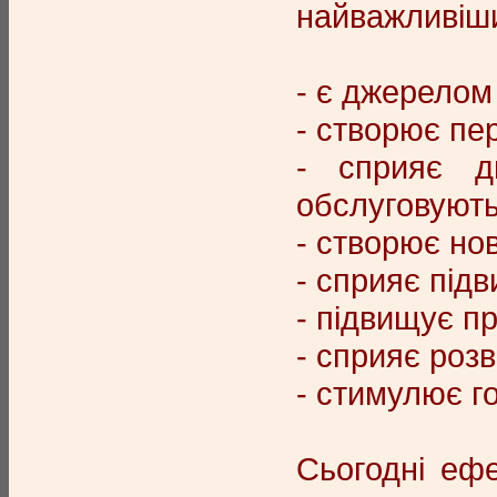
найважливіши
- є джерелом 
- створює пе
- сприяє ди
обслуговують
- створює но
- сприяє під
- підвищує п
- сприяє розв
- стимулює го
Сьогодні еф