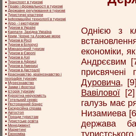
●
Транспорт в туризмі
●
Право і формальності в туризмі
●
Державне регулювання в туризмі
●
Туристичні кластери
●
Інформаційні технології в туризмі
●
Агро - і екотуризм
Однією з кл
●
Туризм в Україні
●
Карпати, Західна Україна
●
Крим, Чорне та Азовське море
встановлення
●
Туризм в Росії
●
Туризм в Білорусі
економіки, як
●
Міжнародний туризм
●
Туризм в Європі
●
Туризм в Азії
Андрєєвим [
●
Туризм в Африці
●
Туризм в Америці
присвячені 
●
Туризм в Австралії
●
Краєзнавство, країнознавство і
географія туризму
Дуровича
, [
●
Музеєзнавство
●
Замки і фортеці
Вавілової
[2]
●
Історія туризму
●
Курортна нерухомість
галузь має р
●
Готельний сервіс
●
Ресторанний бізнес
●
Екскурсійна справа
Низамиева [6
●
Автостоп
●
Поради туристам
держава ба
●
Туристське освіта
●
Менеджмент
●
Маркетинг
туристського
●
Економіка