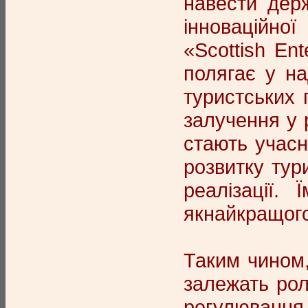
навести дер
інноваційної
«Scottish En
полягає у на
туристських 
залучення у 
стають учасн
розвитку тур
реалізації.
якнайкращого 
Таким чином,
залежать рол
регулюванн