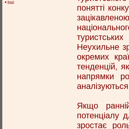
●
Інші
понятті конк
зацікавленою
національно
туристських
Неухильне зр
окремих краї
тенденцій, я
напрямки ро
аналізуються 
Якщо ранній
потенціалу д
зростає рол