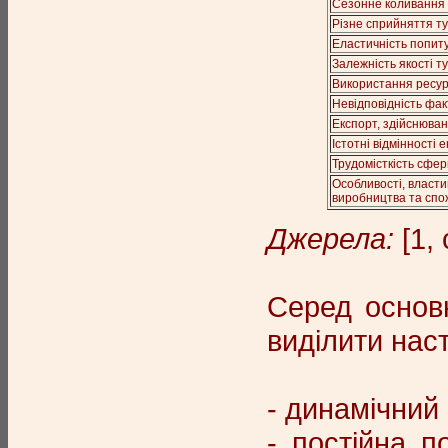
Сезонне коливання 
Різне сприйняття т
Еластичність попиту
Залежність якості т
Використання ресурс
Невідповідність фак
Експорт, здійснюван
Істотні відмінності 
Трудомісткість сфе
Особливості, властив
виробництва та спо
Джерела:
[1, 
Серед основ
виділити нас
- динамічний
- постійна п