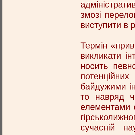
адміністрати
змозі перело
виступити в р
Термін «прив
викликати і
носить певн
потенційних
байдужими ін
то навряд ч
елементами е
гірськолижно
сучасній на