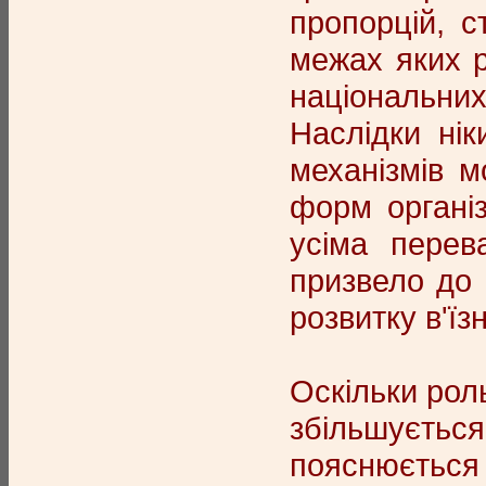
пропорцій, с
межах яких р
національни
Наслідки нік
механізмів м
форм органі
усіма перев
призвело до 
розвитку в'їз
Оскільки роль
збільшуєтьс
пояснюється