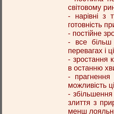
світовому ри
- нарівні з 
готовність пр
- постійне зр
- все більш
перевагах і ц
- зростання 
в останню хви
- прагнення 
можливість ц
- збільшення
злиття з при
менш лояльні