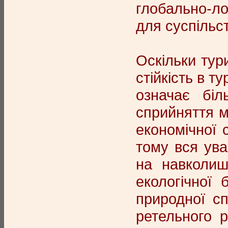
глобально-ло
для суспільс
Оскільки тур
стійкість в т
означає біл
сприйняття мі
економічної 
тому вся ува
на навколиш
екологічної
природної с
ретельного р