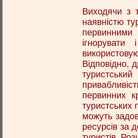
Виходячи з 
наявністю ту
первинними 
ігнорувати
використовую
Відповідно, 
туристський
привабливіс
первинних к
туристських п
можуть задов
ресурсів за 
туристів. Ро