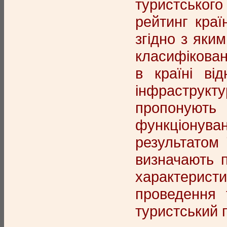
туристськог
рейтинг краї
згідно з яки
класифіковані
в країні від
інфраструктур
пропонують 
функціонуван
результатом 
визначають п
характеристи
проведення 
туристський п