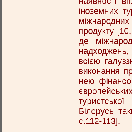
наявності в
іноземних ту
міжнародних
продукту [10
де міжнаро
надходжень, 
всією галузз
виконання пр
нею фінансо
європейських
туристської
Білорусь так
с.112-113].