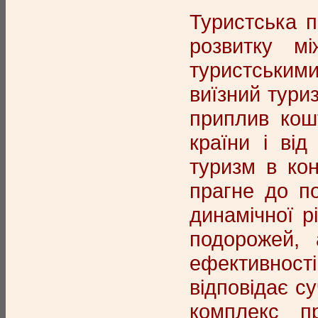
Туристська п
розвитку м
туристськими
виїзний тури
приплив кошт
країни і від
туризм в кон
прагне до п
динамічної р
подорожей, 
ефективност
відповідає с
комплекс пр