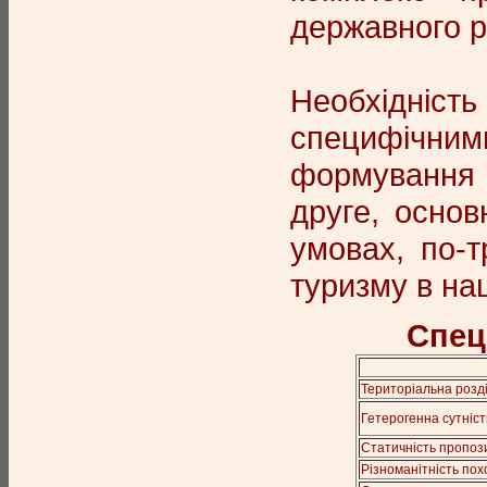
державного р
Необхідніст
специфічним
формування 
друге, основ
умовах, по-т
туризму в на
Спец
Територіальна розд
Гетерогенна сутність
Статичність пропози
Різноманітність пох