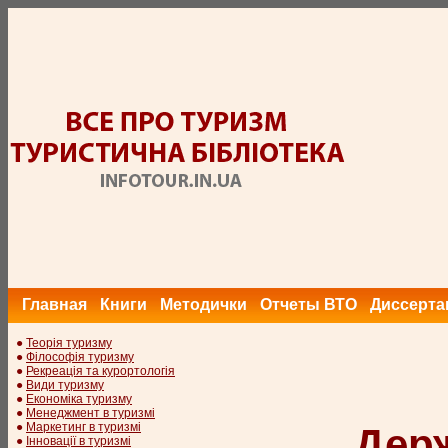
Главная
Книги
Методички
Отчеты ВТО
Диссерта
●
Теорія туризму
●
Філософія туризму
●
Рекреація та курортологія
●
Види туризму
●
Економіка туризму
●
Менеджмент в туризмі
●
Маркетинг в туризмі
Дер
●
Інновації в туризмі