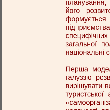
планування, 
його розвит
формується 
підприємств
специфічних 
загальної по
національні 
Перша модел
галуззю розв
вирішувати в
туристської 
«самооргані