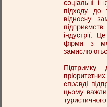
соціальні і 
підходу до 
відносну за
підприємств 
індустрії. Ц
фірми з ме
замислюються
Підтримку 
пріоритетни
справді підп
цьому важлив
туристичног