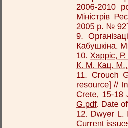
2006-2010 р
Міністрів Ре
2005 р. № 927
9. Організац
Кабушкіна. М
10.
Харріс, Р
К. М. Кац. М.
11. Crouch G.
resource] // I
Crete, 15-18
G.pdf
. Date o
12. Dwyer L. 
Current issues