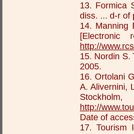
13. Formica S
diss. ... d-r 
14. Manning 
[Electroni
http://www.rc
15. Nordin S.
2005.
16. Ortolani G
A. Alivernini, 
Stockh
http://www.to
Date of acces
17. Tourism I