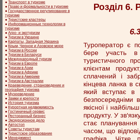
●
Транспорт в туризме
Розділ 6.
●
Право и формальности в туризме
●
Государственное регулирование в
туризме
●
Туристские кластеры
●
Информационные технологии в
туризме
6.
●
Агро- и экотуризм
●
Туризм в Украине
●
Карпаты, Западная Украина
Туроператор є п
●
Крым, Черное и Азовское море
●
Туризм в России
бере участь в 
●
Туризм в Беларуси
туристичного пр
●
Международный туризм
●
Туризм в Европе
клієнтам продук
●
Туризм в Азии
●
Туризм в Африке
сплачений і заб
●
Туризм в Америке
●
Туризм в Австралии
кінцева ланка в 
●
Краеведение, страноведение и
география туризма
який вступає в
●
Музееведение
безпосередніми в
●
Замки и крепости
●
История туризма
якісної і найбіль
●
Курортная недвижимость
●
Гостиничный сервис
продукту. У зв'яз
●
Ресторанный бизнес
●
Экскурсионное дело
стає планування 
●
Автостоп
●
Советы туристам
часом, що відпові
●
Туристское образование
графіка. Чітке
●
Менеджмент