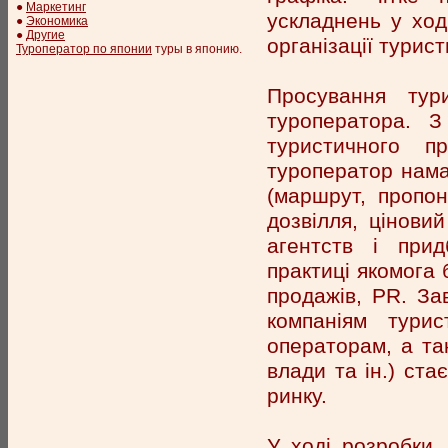
●
Маркетинг
ускладнень у ході
●
Экономика
●
Другие
організації турист
Туроператор по японии
туры в японию.
Просування тур
туроператора. З
туристичного п
туроператор нама
(маршрут, пропо
дозвілля, цінови
агентств і прид
практиці якомога 
продажів, PR. За
компаніям турис
операторам, а та
влади та ін.) ста
ринку.
У ході розробки,