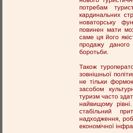
потребам турис
кардинальних стр
новаторську фун
повинен мати мож
саме ця його якіс
продажу даного
боротьби.
Також туроперат
зовнішньої політи
не тільки формою
засобом культур
туризм часто здат
найвищому рівні
стабільний при
надходження, робо
економічної інфра