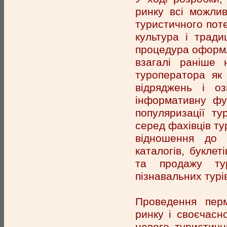
ринку всі можливі
туристичного поте
культура і традиц
процедура оформле
взагалі раніше 
туроператора як
відряджень і о
інформативну фу
популяризації т
серед фахівців ту
відношення до 
каталогів, буклет
та продажу тур
пізнавальних турі
Проведення перм
ринку і своєчасн
нового туристичн