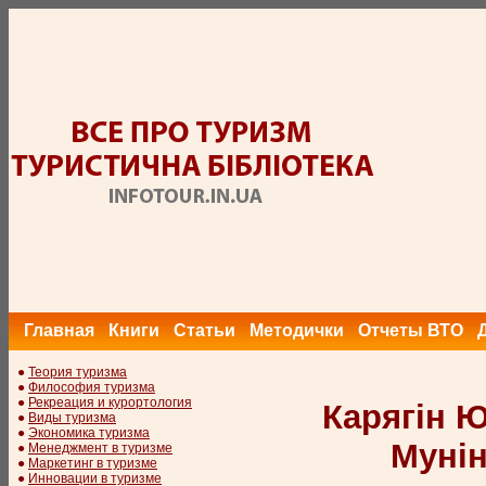
Главная
Книги
Статьи
Методички
Отчеты ВТО
●
Теория туризма
●
Философия туризма
●
Рекреация и курортология
Карягін Ю
●
Виды туризма
●
Экономика туризма
Мунін
●
Менеджмент в туризме
●
Маркетинг в туризме
●
Инновации в туризме