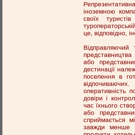
Репрезентативн
іноземною компа
своїх туристі
туроператорські
це, відповідно, 
Відправляючий 
представництва 
або представни
дестинації належ
поселення в гот
відпочиваючи
оперативність п
довіри і контро
час їхнього ств
або представни
сприймається м
завжди менше 
продукти хотель