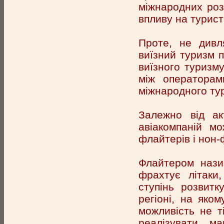
міжнародних розр
впливу на турист
Проте, не дивл
виїзний туризм 
виїзного туризм
між операторам
міжнародного тур
Залежно від акт
авіакомпаній м
флайтерів і нон-
Флайтером нази
фрахтує літаки
ступінь розвитк
регіоні, на яко
можливість не т
реалізувати ма