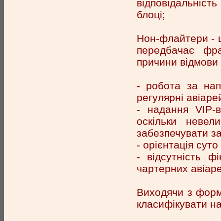
відповідальність
блоці;
Нон-флайтери - 
передбачає фр
причини відмови 
- робота за нап
регулярні авіаре
- надання VІР-
оскільки невел
забезпечувати за
- орієнтація суто
- відсутність ф
чартерних авіаре
Виходячи з форм
класифікувати на