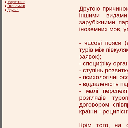
●
Маркетинг
●
Экономика
Другою причиною
●
Другие
іншими видами
зарубіжними пар
іноземних мов, у
- часові пояси 
турів між півкул
заявок);
- специфіку орга
- ступінь розвитку
- психологічні ос
- віддаленість па
- малі перспек
розглядів тур
договором співп
країни - реципієн
Крім того, на с