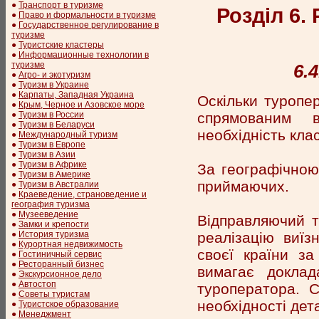
●
Транспорт в туризме
Розділ 6.
●
Право и формальности в туризме
●
Государственное регулирование в
туризме
●
Туристские кластеры
●
Информационные технологии в
туризме
6.
●
Агро- и экотуризм
●
Туризм в Украине
●
Карпаты, Западная Украина
Оскільки туропер
●
Крым, Черное и Азовское море
спрямованим в
●
Туризм в России
●
Туризм в Беларуси
необхідність кла
●
Международный туризм
●
Туризм в Европе
●
Туризм в Азии
●
Туризм в Африке
За географічною
●
Туризм в Америке
приймаючих.
●
Туризм в Австралии
●
Краеведение, страноведение и
география туризма
●
Музееведение
Відправляючий т
●
Замки и крепости
реалізацію виїз
●
История туризма
●
Курортная недвижимость
своєї країни за
●
Гостиничный сервис
●
Ресторанный бизнес
вимагає доклад
●
Экскурсионное дело
●
Автостоп
туроператора. С
●
Советы туристам
необхідності дет
●
Туристское образование
●
Менеджмент