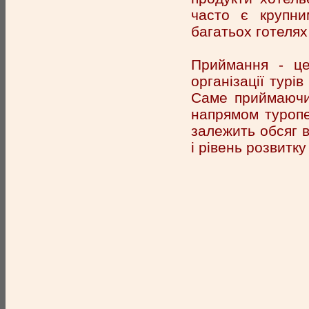
часто є крупни
багатьох готелях
Приймання - це
організації турі
Саме приймаючи
напрямом туропе
залежить обсяг в
і рівень розвитк