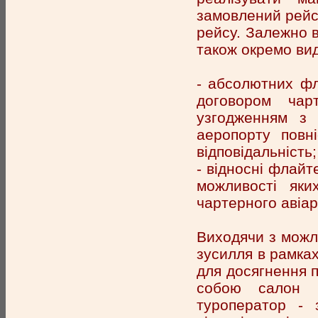
замовлений рейс
рейсу. Залежно в
також окремо вид
- абсолютних фл
договором чар
узгодженням з 
аеропорту повні
відповідальність;
- відносні флайт
можливості яки
чартерного авіа
Виходячи з можл
зусилля в рамках
для досягнення п
собою салон п
туроператор - 