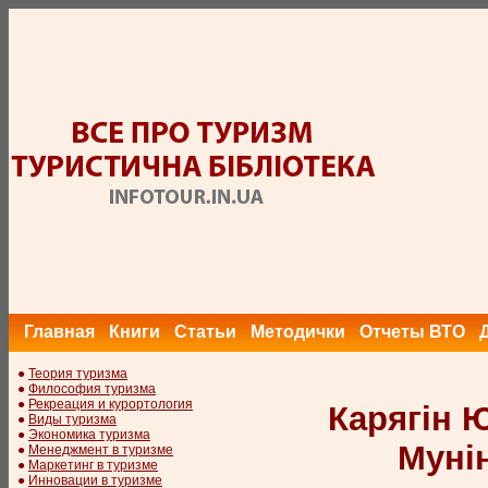
Главная
Книги
Статьи
Методички
Отчеты ВТО
●
Теория туризма
●
Философия туризма
●
Рекреация и курортология
Карягін Ю
●
Виды туризма
●
Экономика туризма
Мунін
●
Менеджмент в туризме
●
Маркетинг в туризме
●
Инновации в туризме