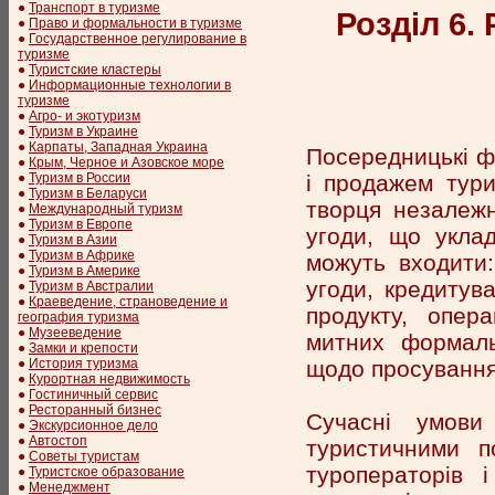
●
Транспорт в туризме
Розділ 6.
●
Право и формальности в туризме
●
Государственное регулирование в
туризме
●
Туристские кластеры
●
Информационные технологии в
туризме
●
Агро- и экотуризм
●
Туризм в Украине
●
Карпаты, Западная Украина
Посередницькі фу
●
Крым, Черное и Азовское море
і продажем тури
●
Туризм в России
●
Туризм в Беларуси
творця незалежн
●
Международный туризм
●
Туризм в Европе
угоди, що укла
●
Туризм в Азии
●
Туризм в Африке
можуть входити:
●
Туризм в Америке
угоди, кредитув
●
Туризм в Австралии
●
Краеведение, страноведение и
продукту, опера
география туризма
●
Музееведение
митних формаль
●
Замки и крепости
щодо просування 
●
История туризма
●
Курортная недвижимость
●
Гостиничный сервис
●
Ресторанный бизнес
Сучасні умови
●
Экскурсионное дело
●
Автостоп
туристичними п
●
Советы туристам
туроператорів 
●
Туристское образование
●
Менеджмент