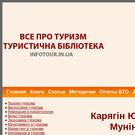
Главная
Книги
Статьи
Методички
Отчеты ВТО
●
Теория туризма
●
Философия туризма
●
Рекреация и курортология
Карягін Ю
●
Виды туризма
●
Экономика туризма
Мунін
●
Менеджмент в туризме
●
Маркетинг в туризме
●
Инновации в туризме