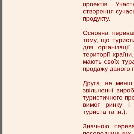
проектів. Учас
створення сучасн
продукту.
Основна переваг
тому, що турист
для організаці
території країни
мають своїх тур
продажу даного п
Друга, не менш
звільненні вироб
туристичного пр
вимог ринку і 
туриста та ін.).
Значною перева
посередницьких