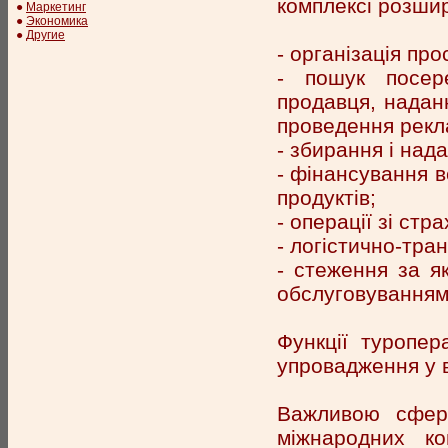
комплексі розши
●
Маркетинг
●
Экономика
●
Другие
- організація пр
- пошук посере
продавця, надан
проведення рекла
- збирання і над
- фінансування в
продуктів;
- операції зі стр
- логістично-тран
- стеження за я
обслуговуванням
Функції туропе
упровадження у в
Важливою сферо
міжнародних ко