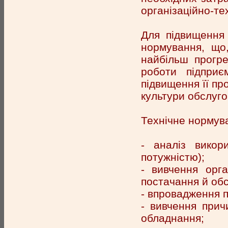
організаційно-те
Для підвищення 
нормування, що,
найбільш прогре
роботи підприє
підвищення її пр
культури обслуго
Технічне нормува
- аналіз викор
потужністю);
- вивчення орга
постачання й об
- впровадження п
- вивчення прич
обладнання;