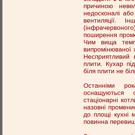
причиною неве
недосконалі або
вентиляції. 
(інфрачервоного
поширення промен
Чим вища темп
випромінюваної х
Несприятливий в
плити. Кухар пі
біля плити не біл
Останніми рок
оснащуються с
стаціонарні котл
назовні промени
до площі кухні 
повинна перевищ