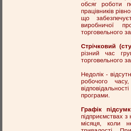
обсяг роботи п
працівників рівн
що забезпечуєт
виробничої п
торговельного за
Стрічковий (сту
різний час гру
торговельного за
Недолік - відсут
робочого часу
відповідальност
програми.
Графік підсум
підприємствах з 
місяця, коли 
тривалості. Пр