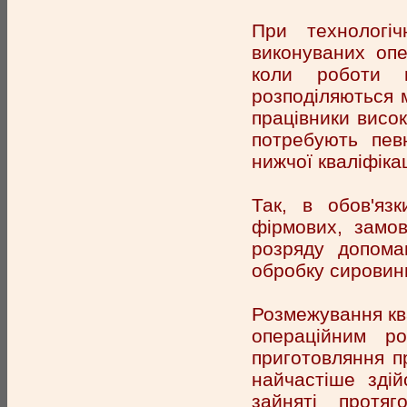
При технологіч
виконуваних оп
коли роботи пе
розподіляються м
працівники висок
потребують пев
нижчої кваліфікац
Так, в обов'яз
фірмових, замов
розряду допома
обробку сировин
Розмежування ква
операційним ро
приготовляння пр
найчастіше здій
зайняті протя