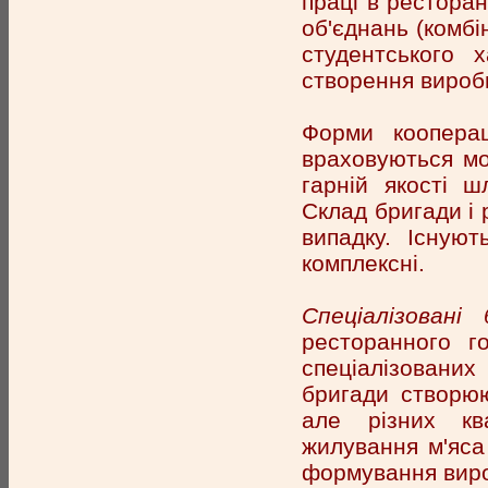
праці в ресторан
об'єднань (комбі
студентського х
створення вироб
Форми коопера
враховуються мо
гарній якості ш
Склад бригади і 
випадку. Існуют
комплексні.
Спеціалізовані 
ресторанного г
спеціалізованих
бригади створюю
але різних кв
жилування м'яса 
формування вироб