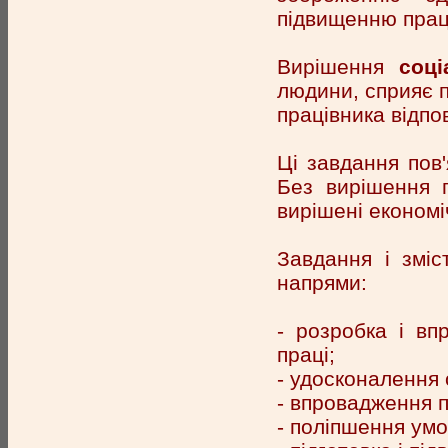
підвищенню прац
Вирішення
соці
людини, сприяє п
працівника відпов
Ці завдання пов'
Без вирішення п
вирішені економі
Завдання і зміс
напрями:
- розробка і вп
праці;
- удосконалення 
- впровадження п
- поліпшення умо