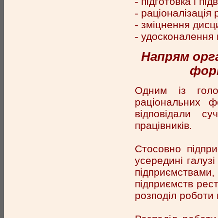
- підготовка і пі
- раціоналізація 
- зміцнення дисц
- удосконалення 
Напрям орга
форм
Одним із голо
раціональних ф
відповідали су
працівників.
Стосовно підпри
усередині галузі
підприємствами,
підприємств рест
розподіл роботи 