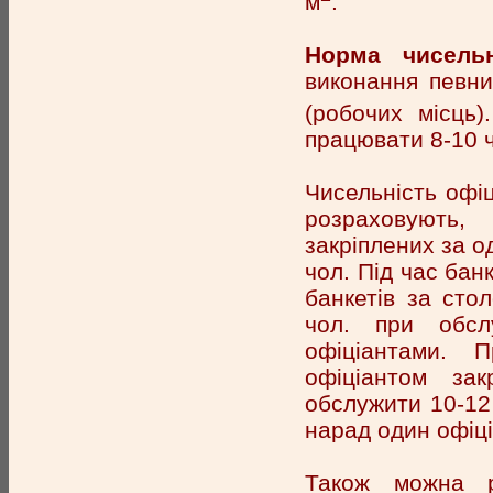
м
.
Норма чисельн
виконання певни
(робочих місць
працювати 8-10 
Чисельність офіц
розраховують, 
закріплених за о
чол. Під час бан
банкетів за сто
чол. при обсл
офіціантами. 
офіціантом за
обслужити 10-12 
нарад один офіці
Також можна ро