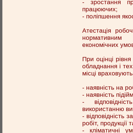
- зростання пр
працюючих;
- поліпшення яко
Атестація робоч
нормативним в
економічних умов 
При оцінці рівня
обладнання і тех
місці враховують
- наявність на р
- наявність піді
- відповідніс
використанню вир
- відповідність 
робіт, продукції 
- кліматичні ум