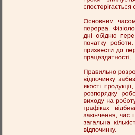
спостерігається 
Основним часом
перерва. Фізіол
дні обідню пере
початку роботи.
призвести до пе
працездатності.
Правильно розроб
відпочинку забе
якості продукці
розпорядку роб
виходу на роботу.
графіках відби
закінчення, час 
загальна кількіс
відпочинку.