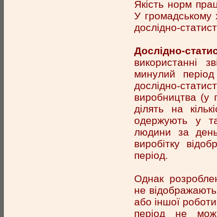
Якість норм пра
У громадському 
дослідно-статист
Дослідно-стат
використанні з
минулий період 
дослідно-стат
виробництва (у г
ділять на кіль
одержують у та
людини за день
виробітку відоб
період.
Однак розроблен
не відображають т
або іншої роботи
період не мож