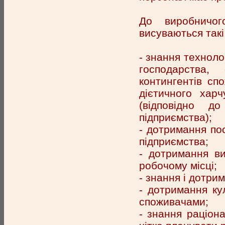
До виробничог
висуваються такі
- знання техноло
господарства,
контингентів спо
дієтичного харч
(відповідно д
підприємства);
- дотримання пос
підприємства;
- дотримання вим
робочому місці;
- знання і дотри
- дотримання ку
споживачами;
- знання раціона