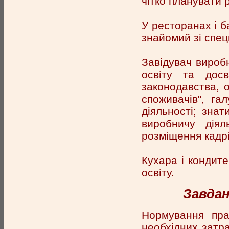
чітко планувати 
У ресторанах і б
знайомий зі спец
Завідувач вироб
освіту та досв
законодавства, 
споживачів", га
діяльності; знат
виробничу діяль
розміщення кадрі
Кухара і кондит
освіту.
Завдан
Нормування пра
необхідних затра