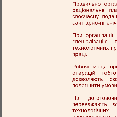
Правильно орган
раціональне пл
своєчасну подач
санітарно-гігієні
При організації
спеціалізацію
технологічних пр
праці.
Робочі місця п
операцій, тоб
дозволяють ско
полегшити умови
На доготовоч
переважають
ко
технологічни
забезпечувати 