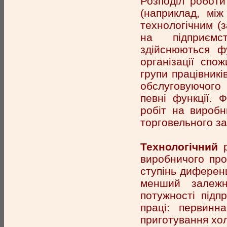
Розподіл роботи
(наприклад, між
технологічним (з
на підприємс
здійснюються фу
організації спо
групи працівникі
обслуговуючого
певні функції. 
робіт на виробн
торговельного за
Технологічний
виробничого про
ступінь диференц
менший залежно
потужності підп
праці: первинн
приготування хо