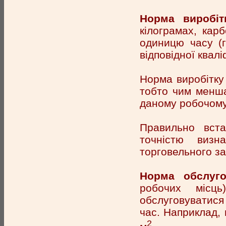
Норма виробі
кілограмах, кар
одиницю часу (г
відповідної кваліф
Норма виробітку 
тобто чим менша
даному робочому 
Правильно вста
точністю визн
торговельного за
Норма обслуго
робочих місц
обслуговуватися 
час. Наприклад, 
2