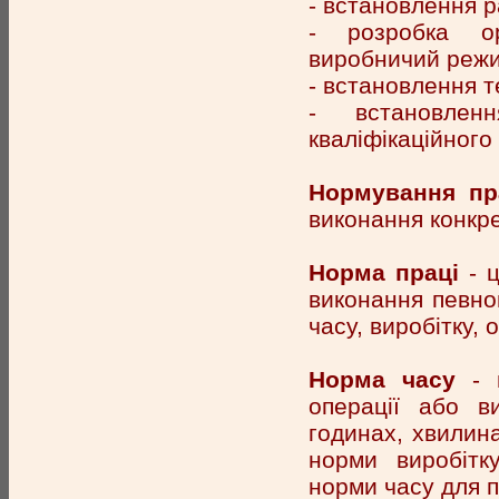
- встановлення р
- розробка ор
виробничий режи
- встановлення т
- встановлен
кваліфікаційного 
Нормування пр
виконання конкре
Норма праці
- 
виконання певно
часу, виробітку, 
Норма часу
- ц
операції або в
годинах, хвилина
норми виробітк
норми часу для п