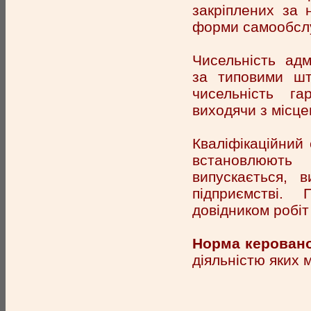
закріплених за н
форми самообсл
Чисельність адм
за типовими шт
чисельність га
виходячи з місце
Кваліфікаційний 
встановлюють
випускається, 
підприємстві.
довідником робіт
Норма керован
діяльністю яких 