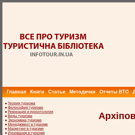
Главная
Книги
Статьи
Методички
Отчеты ВТО
●
Теория туризма
●
Философия туризма
●
Рекреация и курортология
Архіпов
●
Виды туризма
●
Экономика туризма
●
Менеджмент в туризме
●
Маркетинг в туризме
●
Инновации в туризме