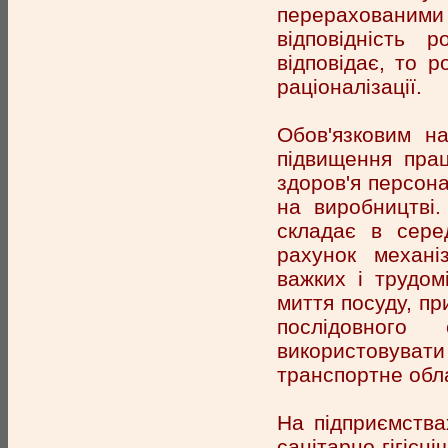
перерахованими 
відповідність
відповідає, то р
раціоналізації.
Обов'язковим на
підвищення прац
здоров'я персон
на виробництві.
складає в сере
рахунок механі
важких і трудом
миття посуду, пр
послідовного
використовувати
транспортне обла
На підприємства
санітарно-гігі