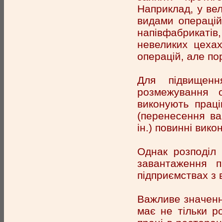
Наприклад, у вел
видами операцій
напівфабрикатів
невеликих цехах
операцій, але по
Для підвищенн
розмежування 
виконують праці
(перенесення ва
ін.) повинні вико
Однак розподіл 
завантаження п
підприємствах з 
Важливе значенн
має не тільки ро