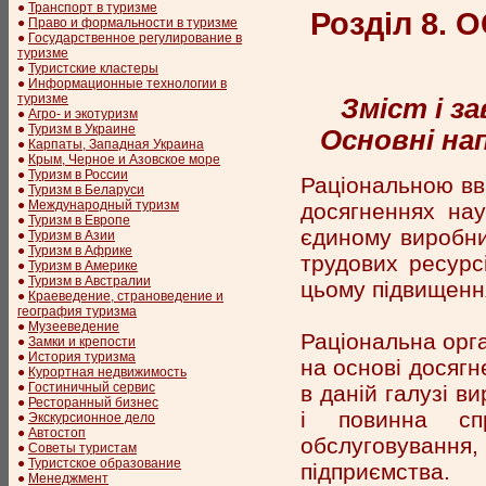
●
Транспорт в туризме
Розділ 8.
●
Право и формальности в туризме
●
Государственное регулирование в
туризме
●
Туристские кластеры
●
Информационные технологии в
туризме
Зміст і за
●
Агро- и экотуризм
●
Туризм в Украине
Основні нап
●
Карпаты, Западная Украина
●
Крым, Черное и Азовское море
●
Туризм в России
Раціональною вва
●
Туризм в Беларуси
●
Международный туризм
досягненнях нау
●
Туризм в Европе
єдиному виробни
●
Туризм в Азии
●
Туризм в Африке
трудових ресурс
●
Туризм в Америке
●
Туризм в Австралии
цьому підвищення
●
Краеведение, страноведение и
география туризма
●
Музееведение
Раціональна орга
●
Замки и крепости
●
История туризма
на основі досягн
●
Курортная недвижимость
●
Гостиничный сервис
в даній галузі в
●
Ресторанный бизнес
і повинна спр
●
Экскурсионное дело
●
Автостоп
обслуговуванн
●
Советы туристам
●
Туристское образование
підприємства.
●
Менеджмент