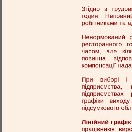
Згідно з трудо
годин. Неповн
робітниками та а
Ненормований р
ресторанного г
часом, але кіл
повинна відпо
компенсації нада
При виборі і 
підприємства,
підприємствах 
графіки виходу 
підсумкового обл
Лінійний графі
працівників вир