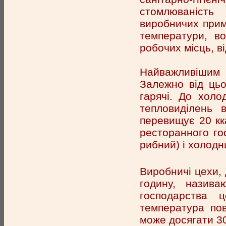
стомлюваність
виробничих прим
температури, во
робочих місць, ві
Найважливішим 
Залежно від цьо
гарячі. До холо
тепловиділень 
перевищує 20 кк
ресторанного гос
рибний) і холодн
Виробничі цехи,
годину, назива
господарства 
температура пов
може досягати 30