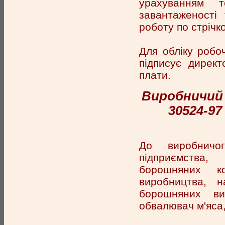
урахуванням т
завантаженості 
роботу по стрічк
Для обліку робо
підписує директ
плати.
Виробничий 
30524-97
До виробничог
підприємства,
борошняних ко
виробництва, н
борошняних вир
обвалювач м'яса,