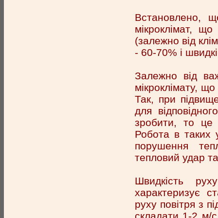
Встановлено, щ
мікроклімат, що
(залежно від клі
- 60-70% і швидкі
Залежно від важ
мікроклімату, щ
Так, при підвищ
для відповідног
зробити, то це
Робота в таких 
порушення теп
тепловий удар та 
Швидкість ру
характеризує ст
руху повітря з п
складати 1-2 м/