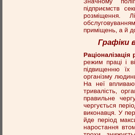
Значному полі
підприємств се
розміщення. Л
обслуговуванн
приміщень, а й 
Графіки 
Раціоналізація 
режим праці і в
підвищенню їх 
організму людин
На неї впливаю
тривалість, орга
правильне черг
чергується пері
виконавця. У пер
йде період макс
наростання втом
трохи знижуєть