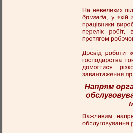
На невеликих пі
бригада,
у якій 
працівники вироб
перелік робіт,
протягом робочог
Досвід роботи к
господарства пок
домогтися різ
завантаження пра
Напрям орган
обслуговува
м
Важливим напрям
обслуговування 