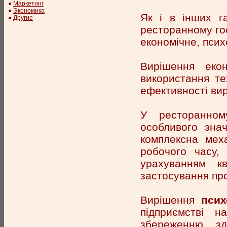
●
Маркетинг
●
Экономика
Як і в інших га
●
Другие
ресторанному го
економічне, псих
Вирішення еко
використання те
ефективності вир
У ресторанном
особливого зна
комплексна меха
робочого часу,
урахуванням кв
застосування пр
Вирішення
псих
підприємстві 
збереженню зд