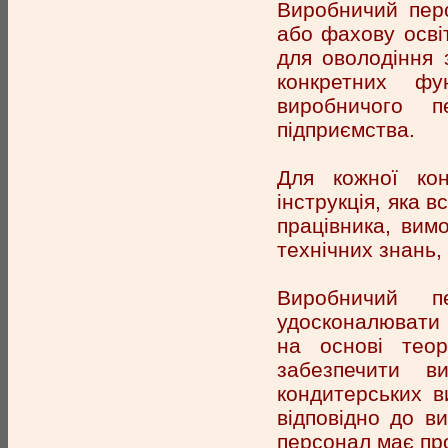
Виробничий перс
або фахову осві
для оволодіння 
конкретних фун
виробничого п
підприємства.
Для кожної ко
інструкція, яка в
працівника, вимо
технічних знань,
Виробничий п
удосконалювати с
на основі теор
забезпечити в
кондитерських в
відповідно до ви
персонал має про