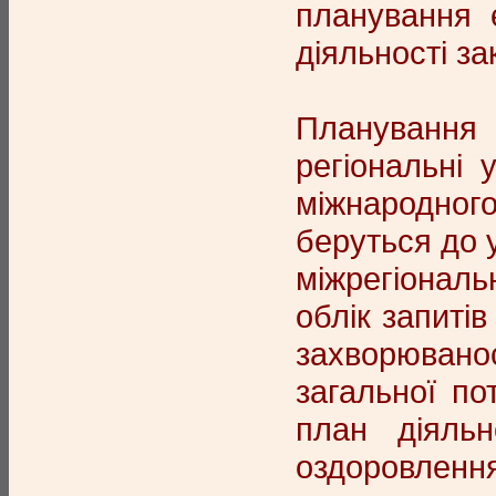
планування 
діяльності з
Планування 
регіональні 
міжнародного
беруться до у
міжрегіональ
облік запиті
захворюванос
загальної по
план діяльн
оздоровленн