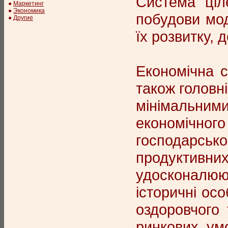
Система ціл
●
Маркетинг
●
Экономика
побудови мод
●
Другие
їх розвитку, 
Економічна с
також головн
мінімальними
економічного
господарськ
продуктивн
удосконалюю
історичні ос
оздоровчого 
ринкових умо