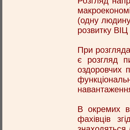
Розгляд напр
макроекономі
(одну людину,
розвитку ВІЦ
При розгляда
є розгляд пи
оздоровчих п
функціональну
навантаження
В окремих в
фахівців зг
знаходяться л