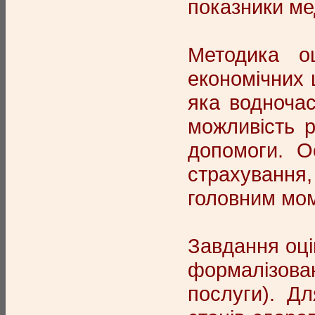
показники ме
Методика о
економічних 
яка водноча
можливість р
допомоги. О
страхування
головним мом
Завдання оці
формалізован
послуги). Д