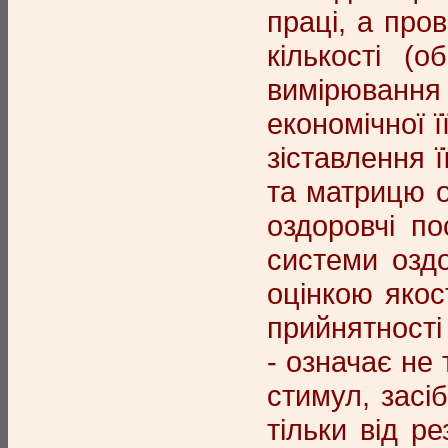
праці, а про
кількості (
вимірювання
економічної 
зіставлення ї
та матрицю о
оздоровчі по
системи оздо
оцінкою якос
прийнятності
- означає не 
стимул, засі
тільки від р