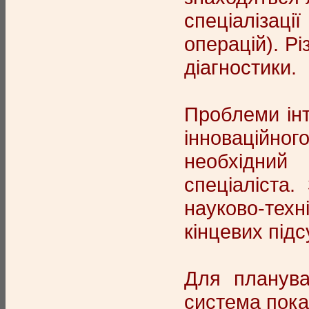
спеціалізац
операцій). Рі
діагностики.
Проблеми інт
інноваційно
необхідний 
спеціаліста
науково-техн
кінцевих підс
Для планува
система пока