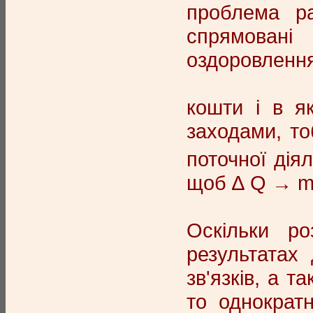
проблема ра
спрямовані 
оздоровлення
кошти і в я
заходами, то
поточної дія
щоб ∆ Q → mi
Оскільки ро
результатах
зв'язків, а 
то однократ