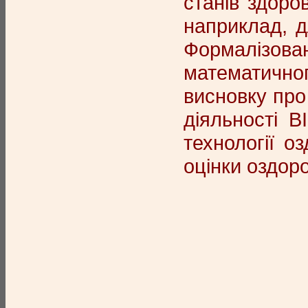
станів здоро
наприклад, д
Формалізова
математичног
висновку про
діяльності В
технології о
оцінки оздоро