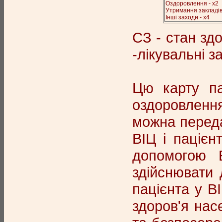
Оздоровлення - х2
Утримання закладів 
Інші заходи - х4
СЗ - стан зд
-лікувальні з
Цю карту па
оздоровленн
можна переда
ВІЦ і пацієн
допомогою 
здійснювати 
пацієнта у В
здоров'я нас