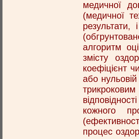
медичної доп
(медичної те
результати,
(обгрунтован
алгоритм оці
змісту оздо
коефіцієнт ч
або нульовій
трикроковим 
відповідност
кожного про
(ефективност
процес оздор