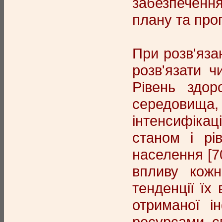
забезпечення
плану та про
При розв'яза
розв'язати 
Рівень здор
середовища,
інтенсифікац
станом і рі
населення [7
впливу кожн
тенденції їх
отриманої і
ресурсами, с