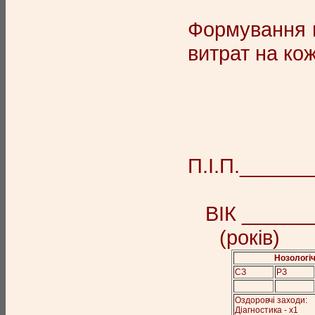
Формування н
витрат на кож
П.І.П._____
ВІК _____
(рокі
Нозологіч
СЗ
РЗ
Оздоровчі заходи:
Діагностика - х1