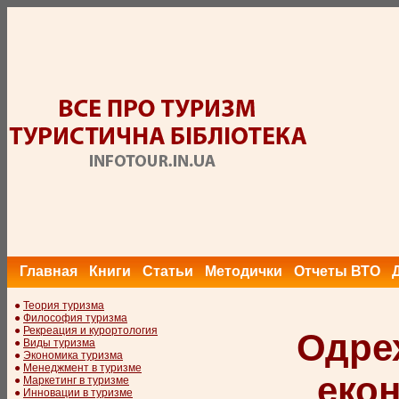
Главная
Книги
Статьи
Методички
Отчеты ВТО
●
Теория туризма
●
Философия туризма
●
Рекреация и курортология
Одрех
●
Виды туризма
●
Экономика туризма
●
Менеджмент в туризме
екон
●
Маркетинг в туризме
●
Инновации в туризме