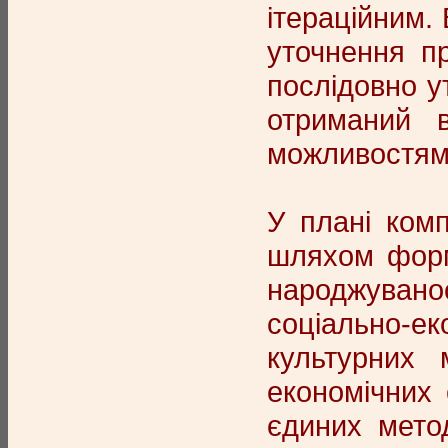
ітераційним. 
уточнення п
послідовно у
отриманий в
можливостями
У плані ком
шляхом форм
народжуванос
соціально-ек
культурних 
економічних
єдиних мето