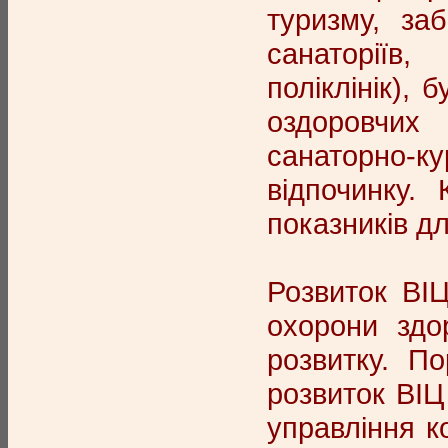
туризму, за
санаторіїв,
поліклінік), 
оздоровчих 
санаторно-к
відпочинку.
показників дл
Розвиток ВІЦ
охорони здо
розвитку. П
розвиток ВІЦ
управління к