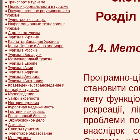
●
Транспорт в туризме
●
Право и формальности в туризме
●
Государственное регулирование в
Розділ
туризме
●
Туристские кластеры
●
Информационные технологии в
туризме
●
Агро- и экотуризм
●
Туризм в Украине
●
Карпаты, Западная Украина
1.4. Мет
●
Крым, Черное и Азовское море
●
Туризм в России
●
Туризм в Беларуси
●
Международный туризм
●
Туризм в Европе
●
Туризм в Азии
●
Туризм в Африке
Програмно-ці
●
Туризм в Америке
●
Туризм в Австралии
становити со
●
Краеведение, страноведение и
география туризма
●
Музееведение
мету функціо
●
Замки и крепости
●
История туризма
рекреації, л
●
Курортная недвижимость
●
Гостиничный сервис
●
Ресторанный бизнес
проблеми пов
●
Экскурсионное дело
●
Автостоп
внаслідок с
●
Советы туристам
●
Туристское образование
●
Менеджмент