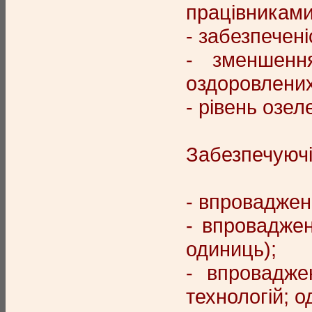
працівниками,
- забезпечен
- зменшенн
оздоровлених
- рівень озел
Забезпечуючі
- впроваджен
- впроваджен
одиниць);
- впровадже
технологій; о