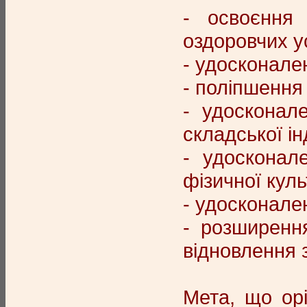
- освоєння 
оздоровчих ус
- удосконале
- поліпшення
- удосконале
складської ін
- удосконал
фізичної куль
- удосконален
- розширення
відновлення 
Мета, що орі