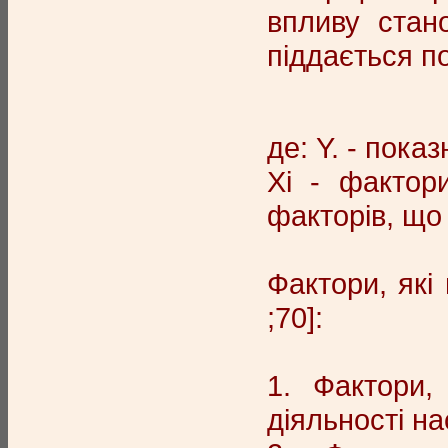
впливу стан
піддається п
де: Y. - показ
Xi - фактори
факторів, що 
Фактори, які
;70]:
1. Фактори,
діяльності н