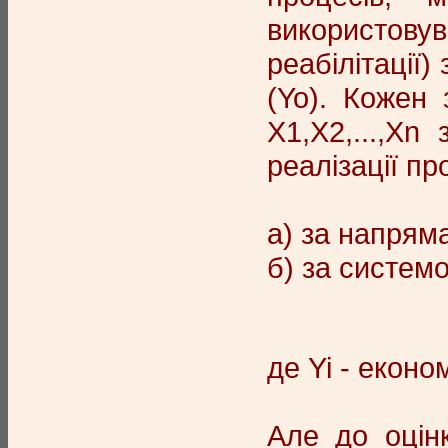
використову
реабілітації)
(Yo). Кожен 
Х1,Х2,...,Хn
реалізації п
а) за напряма
б) за системо
де Yi - еконо
Але до оцінк