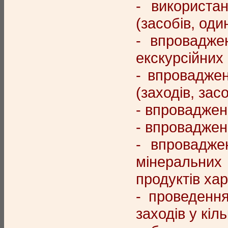
- використа
(засобів, оди
- впровадже
екскурсійних 
- впроваджен
(заходів, зас
- впровадженн
- впровадженн
- впровадже
мінеральних 
продуктів ха
- проведення
заходів у кіл