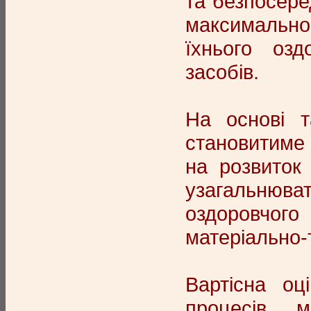
та безпосере
максимально 
їхнього озд
засобів.
На основі 
становитиме 
на розвиток
узагальнюва
оздоровчого 
матеріально-т
Вартісна оц
процесів, 