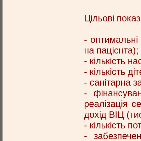
Цільові показ
- оптимальні
на пацієнта);
- кількість н
- кількість д
- санітарна з
- фінансуван
реалізація се
дохід ВІЦ (тис.
- кількість п
- забезпече