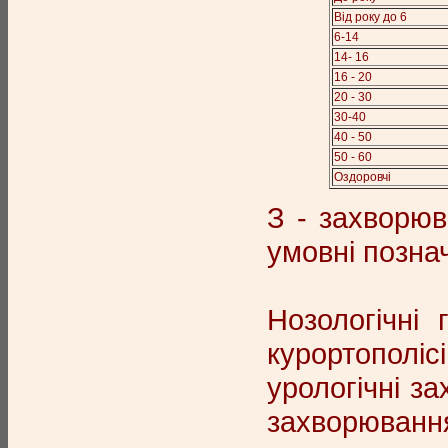
Від року до 6
6-14
14- 16
16 - 20
20 - 30
30-40
40 - 50
50 - 60
Оздоровчі
З - захворюв
умовні познач
Нозологічні
курортополі
урологічні за
захворюванн