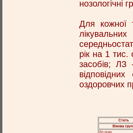
нозологічні г
Для кожної 
лікувальних
середньостат
рік на 1 тис
засобів; ЛЗ 
відповідних
оздоровчих п
Стать
Вікова груп
До року