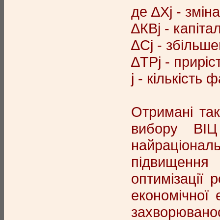
де ∆Хj - зміна
∆КВj - капіта
∆Сj - збільше
∆ТРj - приріс
j - кількість
Отримані так
вибору ВІЦ
найраціонал
підвищення 
оптимізації 
економічної 
захворювано