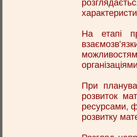
розглядаєть
характеристик
На етапі пр
взаємозв'яз
можливостям
організаціям
При планува
розвиток мат
ресурсами, ф
розвитку мате