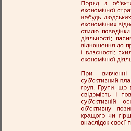
Поряд з об'єк
економічної стра
небудь людських
економічних відно
стилю поведінки 
діяльності; паси
відношення до пр
і власності; схи
економічної діяль
При вивченні 
суб'єктивний план
груп. Групи, що 
свідомість і п
суб'єктивній о
об'єктивну поз
кращого чи гірш
внаслідок своєї п