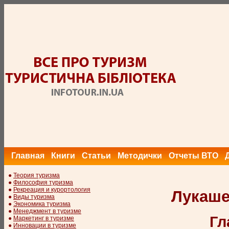
Главная
Книги
Статьи
Методички
Отчеты ВТО
●
Теория туризма
●
Философия туризма
●
Рекреация и курортология
Лукаше
●
Виды туризма
●
Экономика туризма
●
Менеджмент в туризме
Гл
●
Маркетинг в туризме
●
Инновации в туризме