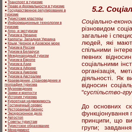
●
Транспорт в туризме
●
Право и формальности в туризме
5.2. Соціа
●
Государственное регулирование в
туризме
●
Туристские кластеры
Соціально-економ
●
Информационные технологии в
туризме
різновидом соці
●
Агро- и экотуризм
загальне і специ
●
Туризм в Украине
●
Карпаты, Западная Украина
людей, які мают
●
Крым, Черное и Азовское море
●
Туризм в России
спільними інтер
●
Туризм в Беларуси
певних відноси
●
Международный туризм
●
Туризм в Европе
соціальними інс
●
Туризм в Азии
●
Туризм в Африке
організація, ме
●
Туризм в Америке
●
Туризм в Австралии
діяльності. Як в
●
Краеведение, страноведение и
відносин соціал
география туризма
●
Музееведение
"
суспільство-гр
●
Замки и крепости
●
История туризма
●
Курортная недвижимость
До основних ск
●
Гостиничный сервис
●
Ресторанный бизнес
функціонування 
●
Экскурсионное дело
●
Автостоп
принципи, що ви
●
Советы туристам
●
Туристское образование
групи; завдання
●
Менеджмент