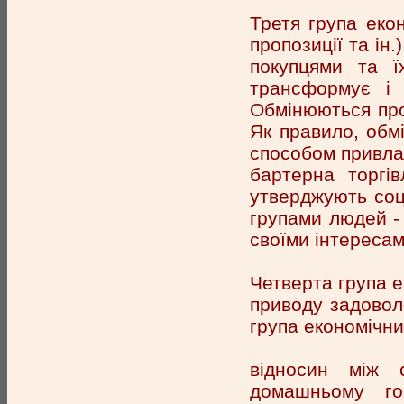
Третя група еко
пропозиції та ін
покупцями та ї
трансформує і в
Обмінюються про
Як правило, обм
способом привлас
бартерна торгів
утверджують соц
групами людей -
своїми інтересам
Четверта група е
приводу задовол
група економічни
відносин між 
домашньому гос