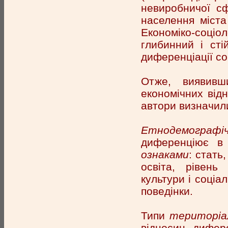
невиробничої сф
населення міста 
Економіко-соці
глибинний і сті
диференціації со
Отже, виявивши
економічних від
автори визначили
Етнодемографі
диференціює в 
ознаками
: стать
освіта, рівень 
культури і соціа
поведінки.
Типи
територіа
відносин, дифер