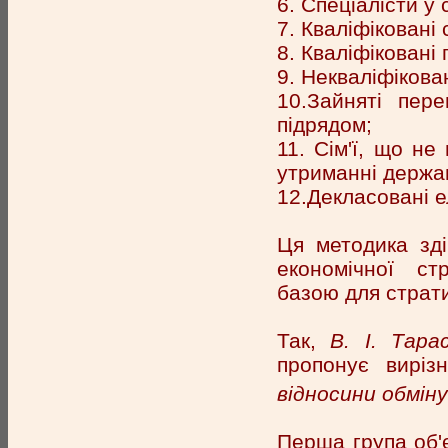
6. Спеціалісти у
7. Кваліфіковані
8. Кваліфіковані 
9. Некваліфікова
10.Зайняті пер
підрядом;
11. Сім'ї, що н
утриманні держа
12.Декласовані 
Ця методика зді
економічної ст
базою для страти
Так,
В. І. Тара
пропонує виріз
відносини обміну
Перша група об