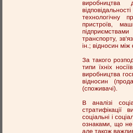
виробництва 
відповідальнос
технологічну п
пристроїв, ма
підприємствами
транспорту, зв'я
ін.; відносин мі
За такого розпод
типи їхніх носіїв
виробництва госп
відносин (прода
(споживачі).
В аналізі соці
стратифікації 
соціальні і соці
ознаками, що не
але також важлив