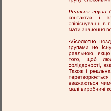
Реальна група
ґ
контактах і вза
співіснуванні в
мати значення ве
Абсолютно незд
групами не існ
реальною, якщо
того, щоб люд
солідарності, вз
Також і реальна
перетворюється
вважаються чимо
малі виробничі ко