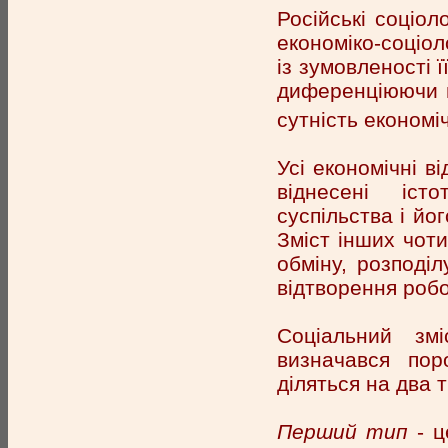
Російські соціо
економіко-соціол
із зумовленості 
диференціюючи ц
сутність економі
Усі економічні в
віднесені іст
суспільства і йо
Зміст інших чоти
обміну, розподіл
відтворення робо
Соціальний змі
визначався пор
діляться на два т
Перший тип
- ц