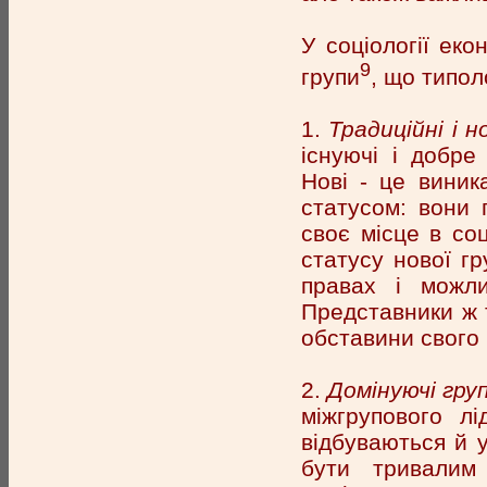
У соціології еко
9
групи
, що типол
1.
Традиційні і н
існуючі і добре
Нові - це виник
статусом: вони 
своє місце в соц
статусу нової гр
правах і можли
Представники ж т
обставини свого 
2.
Домінуючі гру
міжгрупового л
відбуваються й у
бути тривалим