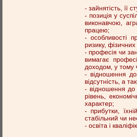
- зайнятість, її с
- позиція у сусп
виконавчою, аг
працею;
- особливості пр
ризику, фізичних
- професія чи за
вимагає професі
доходом, у тому ч
- відношення до
відсутність, а та
- відношення до 
рівень, економі
характер;
- прибутки, їхні
стабільний чи не
- освіта і кваліфі