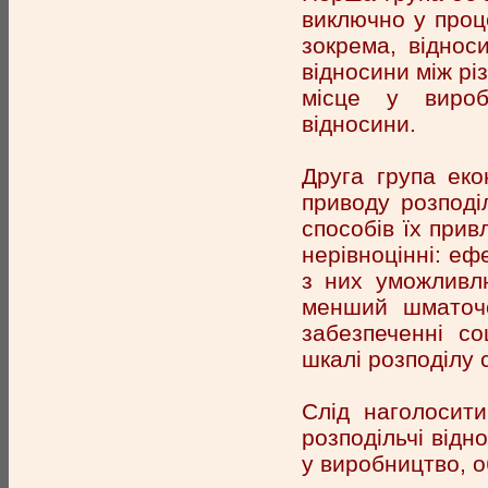
виключно у проц
зокрема, віднос
відносини між рі
місце у виробни
відносини.
Друга група еко
приводу розподіл
способів їх прив
нерівноцінні: ефе
з них уможливлю
менший шматочо
забезпеченні со
шкалі розподілу 
Слід наголосит
розподільчі відн
у виробництво, о