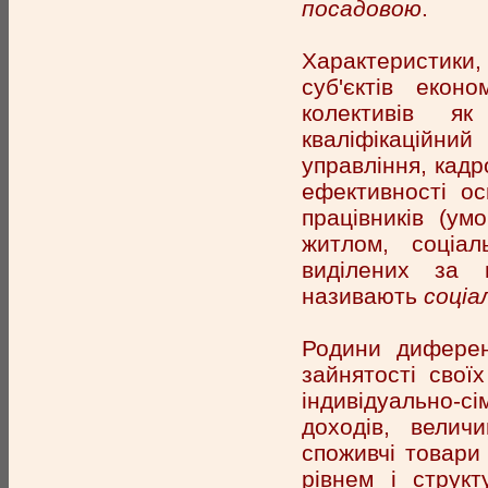
посадовою
.
Характеристики
суб'єктів еконо
колективів як
кваліфікаційний
управління, кадро
ефективності ос
працівників (ум
житлом, соціал
виділених за 
називають
соціа
Родини диферен
зайнятості свої
індивідуально-с
доходів, велич
споживчі товари
рівнем і структ