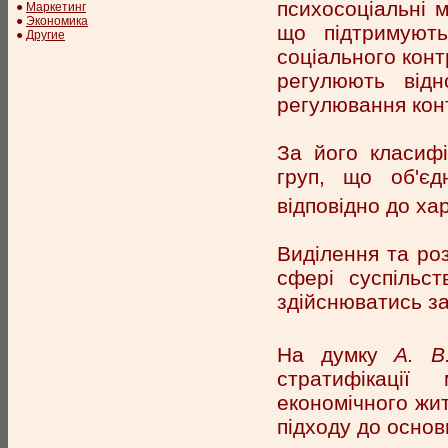
психосоціальні м
●
Маркетинг
●
Экономика
що підтримують
●
Другие
соціального конт
регулюють відн
регулювання конт
За його класифі
груп, що об'єд
відповідно до ха
Виділення та роз
сфері суспільс
здійснюватись за
На думку
А. В
стратифікації
економічного жит
підходу до основ