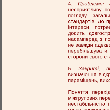
4.
Проблемні 
несприятливу по
погляду загаль
стандартів. До п
інтереси, потре
досить довгост
насамперед з пог
не завжди адеква
перебільшувати,
сторони свого с
5.
Закриті, в
визначення відкр
переміщень, вихо
Поняття перехі
міжгрупових пере
нестабільністю 
групу, споконвіч