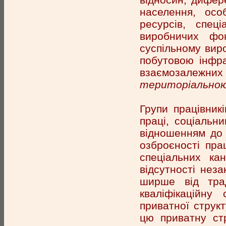
населення, осо
ресурсів, спец
виробничих фон
суспільному вир
побутовою інфра
взаємозалежних 
територіально
Групи працівник
праці, соціальн
відношенням до 
озброєності прац
спеціальних ка
відсутності нез
ширше від трад
кваліфікаційну
приватної струк
цю приватну ст