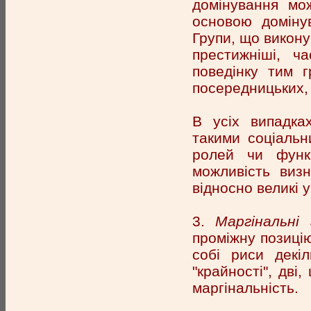
домінування мо
основою доміну
Групи, що викону
престижніші, ч
поведінку тим г
посередницьких, 
В усіх випадках
такими соціальн
ролей чи функц
можливість визн
відносно великі у
3.
Маргінальні 
проміжну позицію
собі риси декі
"крайності", дві
маргінальність.