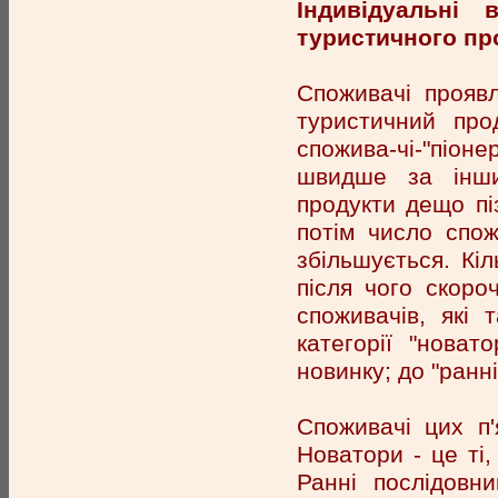
Індивідуальні 
туристичного пр
Споживачі проявл
туристичний про
спожива-чі-"піоне
швидше за інши
продукти дещо пі
потім число спо
збільшується. Кіл
після чого скоро
споживачів, які
категорії "нова
новинку; до "ранні
Споживачі цих п'
Новатори - це ті,
Ранні послідовн