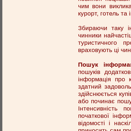
чим вони виклик
курорт, готель та і
Збираючи таку і
чинники найчасті
туристичного пр
враховують ці чин
Пошук інформац
пошуків додатков
інформація про 
здатний задоволь
здійснюється купі
або починає пошу
Інтенсивність 
початкової інформ
відомості і наск
приносить сам про