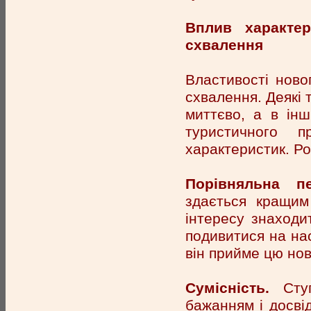
Вплив характе
схвалення
Властивості ново
схвалення. Деякі 
миттєво, а в ін
туристичного 
характеристик. Ро
Порівняльна пе
здається кращим
інтересу знаходи
подивитися на на
він прийме цю нов
Сумісність.
Ступі
бажанням і досвід