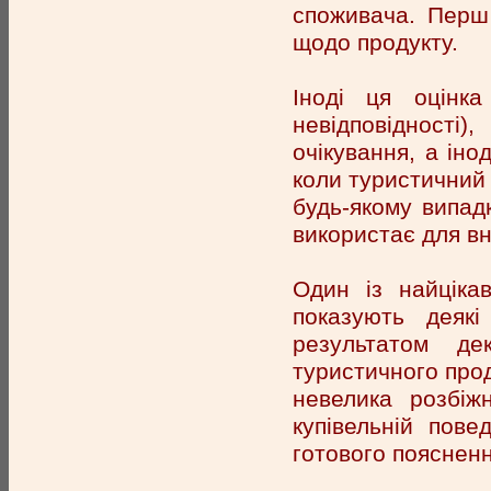
споживача. Перш
щодо продукту.
Іноді ця оцінка
невідповідності)
очікування, а інод
коли туристичний 
будь-якому випад
використає для вн
Один із найціка
показують деякі
результатом д
туристичного прод
невелика розбіж
купівельній пове
готового поясненн