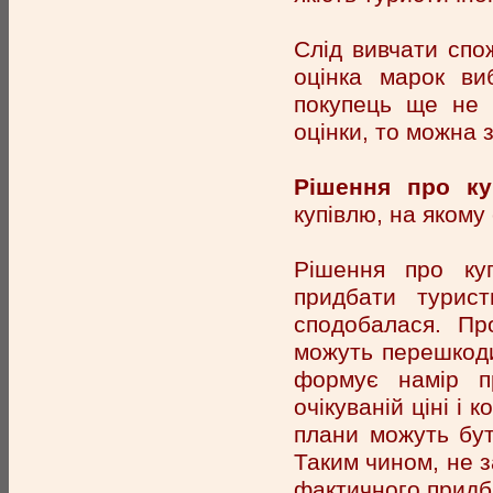
Слід вивчати спо
оцінка марок ви
покупець ще не 
оцінки, то можна 
Рішення про ку
купівлю, на якому
Рішення про ку
придбати турис
сподобалася. Пр
можуть перешкоди
формує намір пр
очікуваній ціні і 
плани можуть бут
Таким чином, не з
фактичного придб