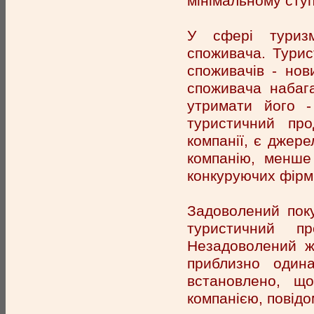
мінімальному ступ
У сфері туриз
споживача. Турис
споживачів - нов
споживача набаг
утримати його -
туристичний про
компанії, є джере
компанію, менше
конкуруючих фірм
Задоволений пок
туристичний п
Незадоволений ж
приблизно один
встановлено, щ
компанією, повідо