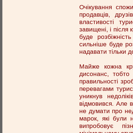
Очікування спожи
продавців, друз
властивості тур
завищені, і після
буде розбіжніст
сильніше буде ро
надавати тільки д
Майже кожна кру
дисонанс, тобто
правильності зро
перевагами турис
уникнув недолік
відмовився. Але 
не думати про не
марок, які були 
випробовує пі