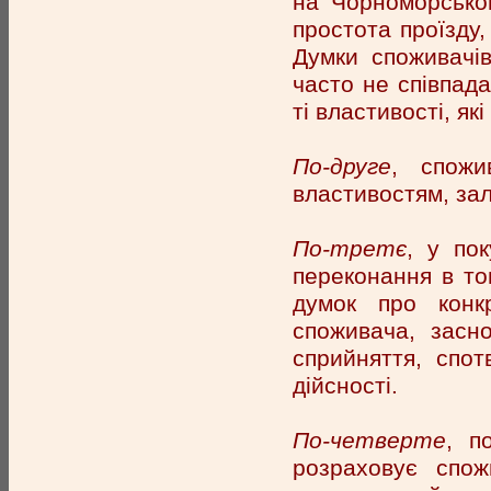
на Чорноморськом
простота проїзду, 
Думки споживачів
часто не співпад
ті властивості, як
По-друге
, спожи
властивостям, зал
По-третє
, у по
переконання в том
думок про конк
споживача, засно
сприйняття, спот
дійсності.
По-четверте
, п
розраховує спож