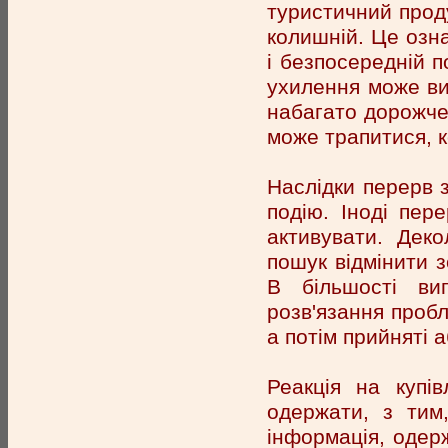
туристичний проду
колишній. Це озн
і безпосередній п
ухилення може ви
набагато дорожче,
може трапитися, 
Наслідки перерв з
подію. Іноді пер
активувати. Дек
пошук відмінити 
В більшості ви
розв'язання пробл
а потім прийняті а
Реакція на купі
одержати, з тим
інформація, одерж