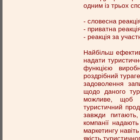
одним із трьох сп
- словесна реакці
- приватна реакці
- реакція за участ
Найбільш ефектив
надати туристично
функцією вироб
роздрібний тураге
задоволення зап
щодо даного тур
можливе, щоб 
туристичний прод
завжди питають,
компанії надають
маркетингу навіть
якість туристично