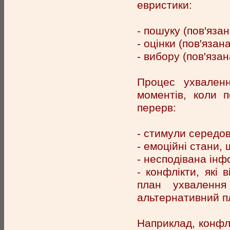
евристики:
- пошуку (пов'яза
- оцінки (пов'яза
- вибору (пов'яза
Процес ухвален
моментів, коли 
перерв:
- стимули середов
- емоційні стани,
- несподівана інф
- конфлікти, які
план ухвалення
альтернативний п
Наприклад, конфлі