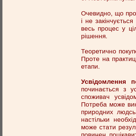
Очевидно, що про
і не закінчуєтьс
весь процес у ці
рішення.
Теоретично покупе
Проте на практиц
етапи.
Усвідомлення п
починається з у
споживач усвід
Потреба може вини
природних людськ
настільки необх
може стати резул
повинен поцікави