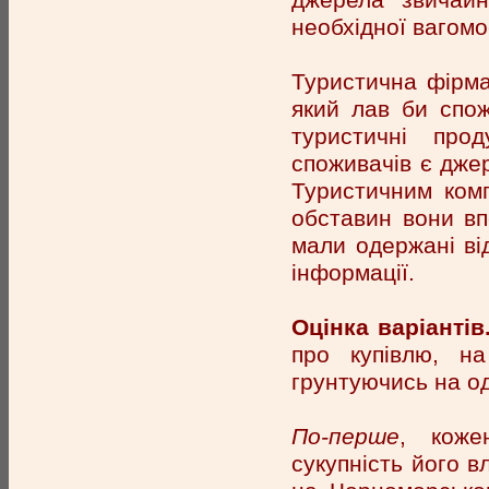
необхідної вагомо
Туристична фірма
який лав би спо
туристичні про
споживачів є джер
Туристичним комп
обставин вони вп
мали одержані ві
інформації.
Оцінка варіантів
про купівлю, на
грунтуючись на од
По-перше
, коже
сукупність його в