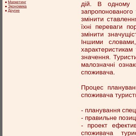
●
Маркетинг
дій. В одному 
●
Экономика
запропонованого 
●
Другие
змінити ставлення
їхні переваги по
змінити значущіс
Іншими словами,
характеристикам 
значення. Турист
малозначні ознак
споживача.
Процес плануванн
споживача турист
- планування спец
- правильне позиц
- проект ефекти
споживача тури