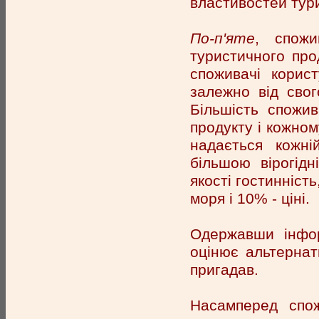
властивостей тур
По-п'яте
, спож
туристичного про
споживачі корис
залежно від свог
Більшість спожив
продукту і кожном
надається кожні
більшою вірогід
якості гостинність
моря і 10% - ціні.
Одержавши інфор
оцінює альтернат
пригадав.
Насамперед спо