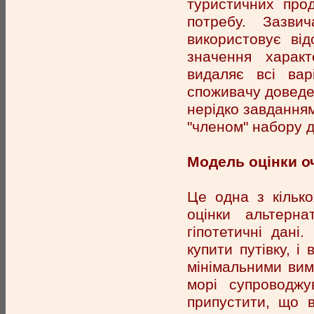
туристичних прод
потребу. Зазви
використовує від
значення характ
видаляє всі ва
споживачу доведет
нерідко завданням
"членом" набору д
Модель оцінки о
Це одна з кільк
оцінки альтерн
гіпотетичні дан
купити путівку, і
мінімальними вим
морі супроводж
припустити, що в