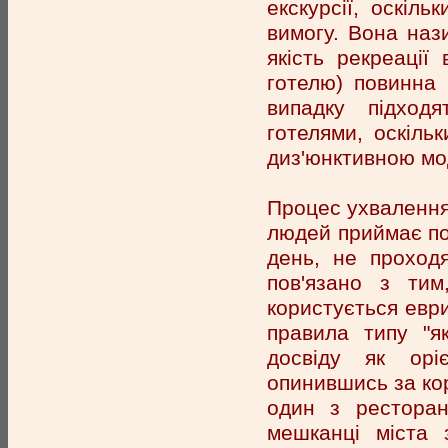
екскурсії, оскіл
вимогу. Вона наз
якість рекреації
готелю) повинна 
випадку підходя
готелями, оскіль
диз'юнктивною мо
Процес ухвалення 
людей приймає по 
день, не проход
пов'язано з ти
користується евр
правила типу "я
досвіду як орі
опинившись за кор
один з ресторан
мешканці міста 