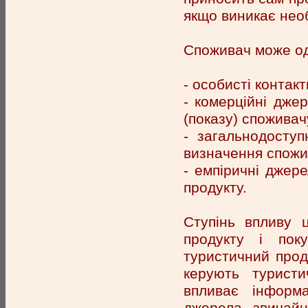
якщо виникає необ
Споживач може од
- особисті контакти
- комерційні дже
(показу) споживач
- загальнодоступ
визначення спожи
- емпіричні джер
продукту.
Ступінь впливу 
продукту і пок
туристичний прод
керують туристи
впливає інформ
джерела звичай