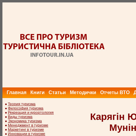
Главная
Книги
Статьи
Методички
Отчеты ВТО
●
Теория туризма
●
Философия туризма
●
Рекреация и курортология
Карягін Ю
●
Виды туризма
●
Экономика туризма
Мунін
●
Менеджмент в туризме
●
Маркетинг в туризме
●
Инновации в туризме