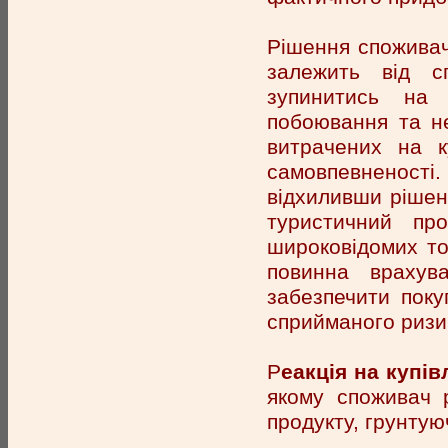
Рішення споживача
залежить від с
зупинитись на 
побоювання та н
витрачених на к
самовпевненост
відхиливши рішен
туристичний про
широковідомих то
повинна врахув
забезпечити пок
сприйманого ризи
Р
еакція на купів
якому споживач 
продукту, грунтую