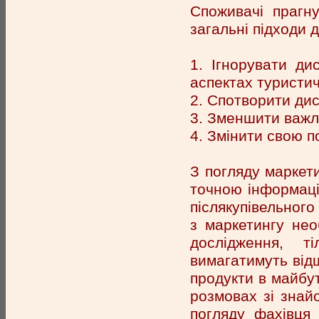
Споживачі прагн
загальні підходи 
1. Ігнорувати д
аспектах туристич
2. Спотворити ди
3. Зменшити важл
4. Змінити свою п
З погляду маркет
точною інформаці
післякупівельного
з маркетингу нео
дослідження, т
вимагатимуть відш
продукти в майбут
розмовах зі знай
погляду фахівця