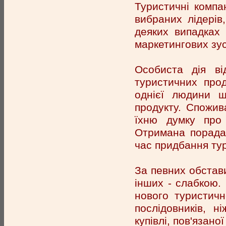
Туристичні компа
вибраних лідерів
деяких випадках
маркетингових зу
Особиста дія ві
туристичних про
однієї людини щ
продукту. Спожив
їхню думку про
Отримана порада 
час придбання тур
За певних обстави
інших - слабкою.
нового туристичн
послідовників, 
купівлі, пов'язано