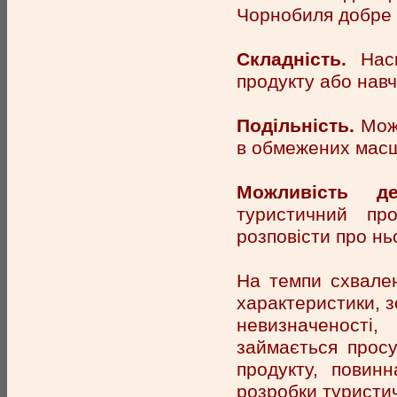
Чорнобиля добре 
Складність.
Наск
продукту або нав
Подільність.
Можл
в обмежених мас
Можливість дем
туристичний пр
розповісти про нь
На темпи схвален
характеристики, зо
невизначеності
займається прос
продукту, повин
розробки туристич