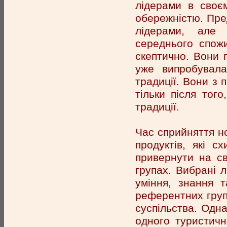
лідерами в своє
обережністю. Пред
лідерами, але 
середнього спожи
скептично. Вони п
уже випробувала
традиції. Вони з 
тільки після тог
традиції.
Час сприйняття н
продуктів, які с
привернути на св
групах. Вибрані л
уміння, знання т
референтних груп
суспільства. Одн
одного туристичн