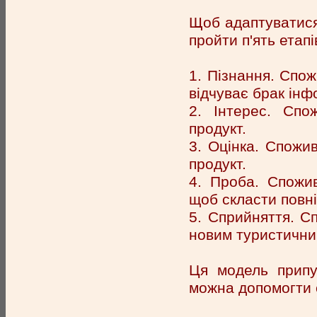
Щоб адаптуватися
пройти п'ять етапі
1. Пізнання. Спож
відчуває брак інфо
2. Інтерес. Сп
продукт.
3. Оцінка. Спожи
продукт.
4. Проба. Спожи
щоб скласти повн
5. Сприйняття. С
новим туристични
Ця модель припу
можна допомогти 