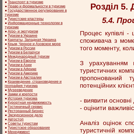
●
Транспорт в туризме
Розділ 5.
●
Право и формальности в туризме
●
Государственное регулирование в
туризме
5.4. Пр
●
Туристские кластеры
●
Информационные технологии в
туризме
●
Агро- и экотуризм
Процес купівлі -
●
Туризм в Украине
споживача з моме
●
Карпаты, Западная Украина
●
Крым, Черное и Азовское море
того моменту, кол
●
Туризм в России
●
Туризм в Беларуси
●
Международный туризм
●
Туризм в Европе
З урахуванням 
●
Туризм в Азии
туристичних компа
●
Туризм в Африке
●
Туризм в Америке
пропонований т
●
Туризм в Австралии
●
Краеведение, страноведение и
потенційних клієнт
география туризма
●
Музееведение
●
Замки и крепости
●
История туризма
- виявити основні
●
Курортная недвижимость
- оцінити важливі
●
Гостиничный сервис
●
Ресторанный бизнес
●
Экскурсионное дело
●
Автостоп
Аналіз оцінок сп
●
Советы туристам
●
Туристское образование
туристичній комп
●
Менеджмент