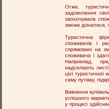
Отже, туристич
задоволення сво
заохочувала спо
зможе дізнатися, 
Туристична фі
споживачів і ре
спрямовані на зм
споживача і здат
Наприклад, пре
надсилають листі
цієї туристичної 
саму путівку, під
Вивчення купівель
успішного маркети
у процесі здійсне