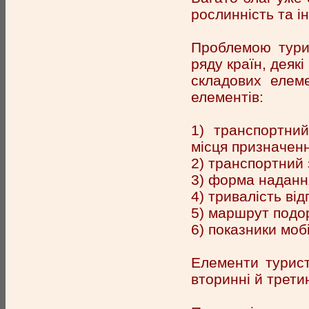
рослинність та ін.
Проблемою турис
ряду країн, деяк
складових елеме
елементів:
1) транспортни
місця призначенн
2) транспортний 
3) форма наданн
4) тривалість від
5) маршрут подо
6) показники моб
Елементи турист
вторинні й третин