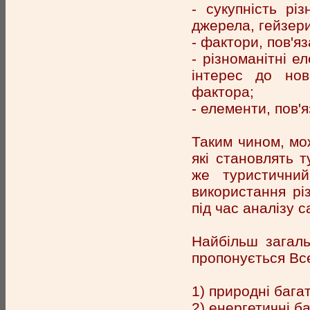
- сукупність рі
джерела, гейзери,
- фактори, пов'я
- різноманітні е
інтерес до нов
фактора;
- елементи, пов'я
Таким чином, мож
які становлять т
же туристични
використання різ
під час аналізу 
Найбільш загаль
пропонується Вс
1) природні бага
2) енергетичні б