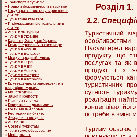
●
Транспорт в туризме
Розділ 1
●
Право и формальности в туризме
●
Государственное регулирование в
туризме
1.2. Специф
●
Туристские кластеры
●
Информационные технологии в
туризме
Туристичний ма
●
Агро- и экотуризм
●
Туризм в Украине
особливостями 
●
Карпаты, Западная Украина
●
Крым, Черное и Азовское море
Насамперед варт
●
Туризм в России
●
Туризм в Беларуси
продукту, що ст
●
Международный туризм
послугах та як 
●
Туризм в Европе
●
Туризм в Азии
продукт і з як
●
Туризм в Африке
●
Туризм в Америке
формуються кана
●
Туризм в Австралии
туристичних про
●
Краеведение, страноведение и
география туризма
сутність туризм
●
Музееведение
●
Замки и крепости
реалізація найті
●
История туризма
●
Курортная недвижимость
концепцією його
●
Гостиничный сервис
потреби в зміні 
●
Ресторанный бизнес
●
Экскурсионное дело
●
Автостоп
●
Советы туристам
Туризм освоює п
●
Туристское образование
поєднуючи їх з і
●
Менеджмент