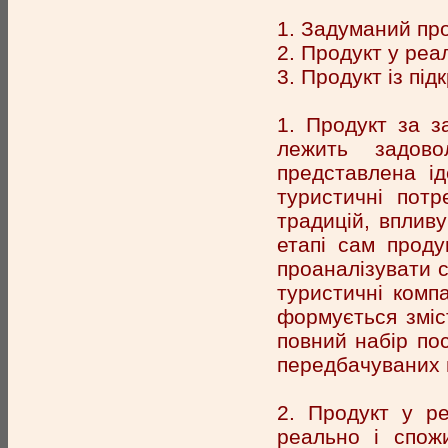
1. Задуманий про
2. Продукт у реа
3. Продукт із під
1. Продукт за з
лежить задово
представлена і
туристичні потр
традицій, вплив
етапі сам проду
проаналізувати с
туристичні комп
формується зміс
повний набір пос
передбачуваних в
2. Продукт у ре
реально і спож