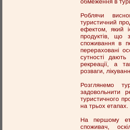
обмеження в тури
Роблячи висн
туристичний прод
ефектом, який і
продуктів, що 
споживання в п
перераховані ос
сутності дають 
рекреації, а та
розваги, лікуван
Розглянемо т
задовольнити р
туристичного пр
на трьох етапах.
На першому ета
споживач, оск