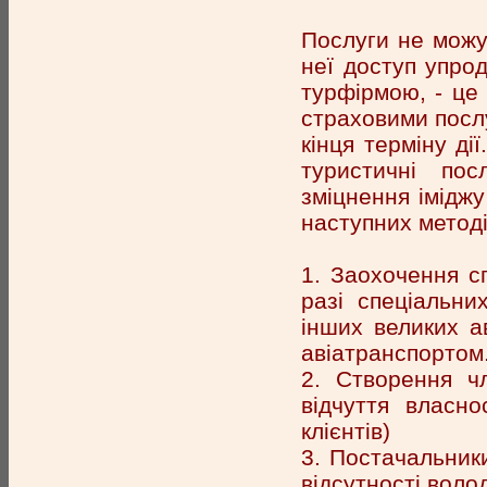
Послуги не можу
неї доступ упро
турфірмою, - це 
страховими послу
кінця терміну ді
туристичні пос
зміцнення іміджу
наступних методі
1. Заохочення с
разі спеціальни
інших великих а
авіатранспортом
2. Створення ч
відчуття власнос
клієнтів)
3. Постачальник
відсутності воло