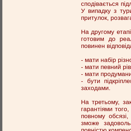
сподівається під
У випадку з тур
притулок, розвага
На другому етап
готовим до реал
повинен відповід
- мати набір різ
- мати певний рів
- мати продумани
- бути підкріпл
заходами.
На третьому, за
гарантіями того,
повному обсязі,
зможе задоволь
повністю компенс