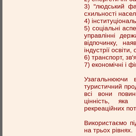
3) "людський фа
схильності насел
4) інституціональ
5) соціальні асп
управлінні дер
відпочинку, ная
індустрії освіти,
6) транспорт, зв'
7) економічні і ф
Узагальнюючи в
туристичний про
всі вони повин
цінність, яка
рекреаційних по
Використаємо пі
на трьох рівнях.