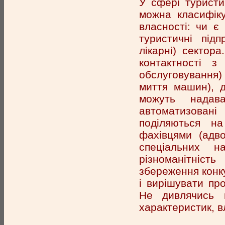
У сфері туристи
можна класифіку
власності: чи є
туристичні під
лікарні) сектор
контактності з
обслуговування)
миття машин), д
можуть надава
автоматизовані
поділяються на
фахівцями (адво
спеціальних н
різноманітніст
збереження конку
і вирішувати про
Не дивлячись н
характеристик, в