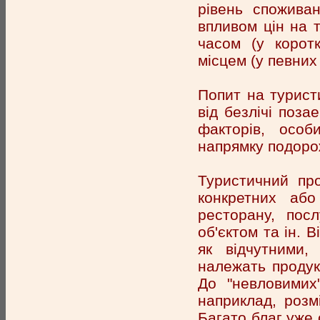
рівень спожива
впливом цін на т
часом (у коротк
місцем (у певних
Попит на турист
від безлічі поза
факторів, особ
напрямку подорож
Туристичний про
конкретних або
ресторану, пос
об'єктом та ін. В
як відчутними,
належать продук
До "невловимих"
наприклад, розмі
Багато благ уже