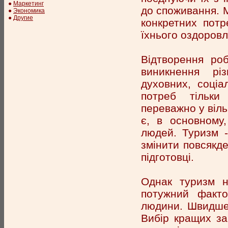
●
Маркетинг
до споживання. 
●
Экономика
●
Другие
конкретних потр
їхнього оздоровл
Відтворення роб
виникнення різ
духовних, соціа
потреб тільки
переважно у віль
є, в основному,
людей. Туризм -
змінити повсякде
підготовці.
Однак туризм н
потужний факто
людини. Швидше 
Вибір кращих за