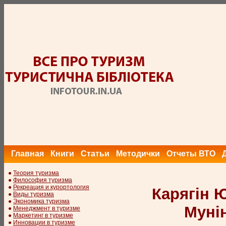
Главная
Книги
Статьи
Методички
Отчеты ВТО
●
Теория туризма
●
Философия туризма
●
Рекреация и курортология
Карягін Ю
●
Виды туризма
●
Экономика туризма
Мунін
●
Менеджмент в туризме
●
Маркетинг в туризме
●
Инновации в туризме