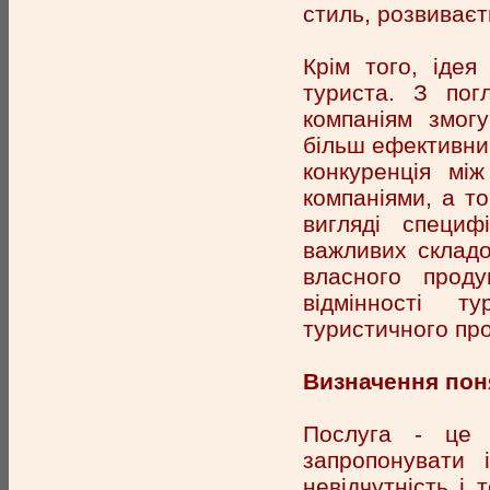
стиль, розвиваєт
Крім того, ідея
туриста. З пог
компаніям змогу
більш ефективним
конкуренція мі
компаніями, а т
вигляді специф
важливих складо
власного проду
відмінності т
туристичного про
Визначення пон
Послуга - це 
запропонувати 
невідчутність і