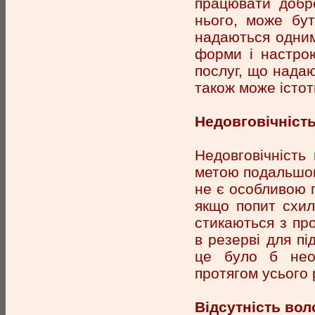
працювати добре
нього, може бут
надаються одним
форми і настрою
послуг, що нада
також може істот
Недовговічніст
Недовговічність
метою подальшог
не є особливою п
якщо попит схил
стикаються з пр
в резерві для пі
це було б необ
протягом усього 
Відсутність вол