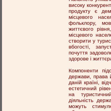
високу конкурен
продукту є дем
місцевого насе
фольклору, мо
життєвого рівня
місцевого насе
створити у турис
вбогості, запус
почуття задовол
здорове і життєр
Компоненти підс
держави, права 
даній країні, ві
естетичний ріве
на туристични
діяльність держ
можуть стимул