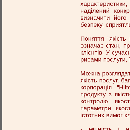
характеристики
наділений конк
визначити його 
безпеку, сприятл
Поняття "якість 
означає стан, п
клієнтів. У суча
рисами послуги, ї
Можна розглядати
якість послуг, б
корпорація "Hil
продукту з якіст
контролю якост
параметри якост
істотних вимог кл
- міцність і н