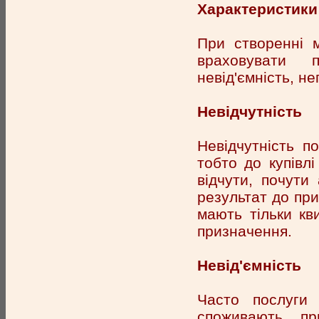
Характеристики
При створенні 
враховувати п
невід'ємність, не
Невідчутність
Невідчутність п
тобто до купівл
відчути, почути
результат до при
мають тільки кв
призначення.
Невід'ємність
Часто послуги 
споживають, пр