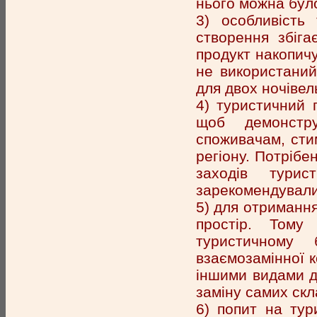
нього можна бул
3) особливість
створення збіг
продукт накопичу
не використаний
для двох ночівель
4) туристичний 
щоб демонстр
споживачам, сти
регіону. Потрібе
заходів тури
зарекомендували 
5) для отриманн
простір. Тому
туристичному 
взаємозамінної к
іншими видами ді
заміну самих скл
6) попит на тур