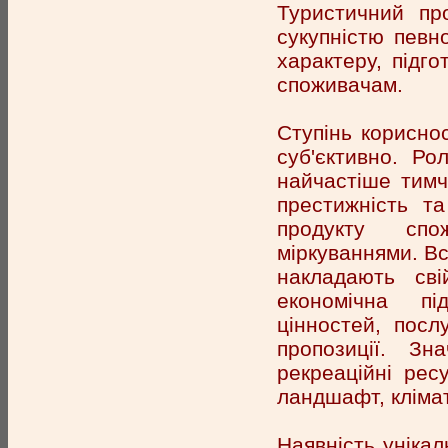
Туристичний про
сукупністю певно
характеру, підг
споживачам.
Ступінь корисно
суб'єктивно. Ро
найчастіше тимч
престижність т
продукту спо
міркуваннями. Всі
накладають сві
економічна пі
цінностей, посл
пропозиції. З
рекреаційні рес
ландшафт, клімат
Наявність унікал