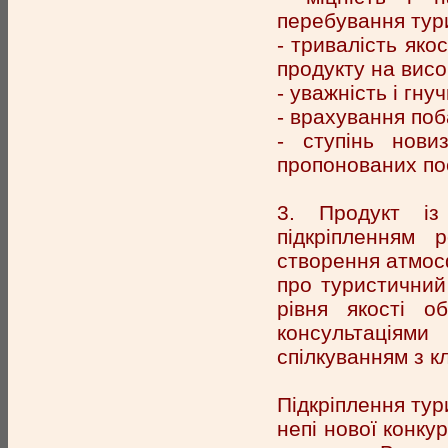
перебування тури
- тривалість яко
продукту на висо
- уважність і гнуч
- врахування поба
- ступінь нови
пропонованих по
3. Продукт із
підкріпленням 
створення атмосф
про туристичний
рівня якості об
консультаціям
спілкуванням з к
Підкріплення тур
непі нової конку