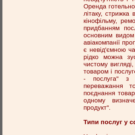
Оренда готельног
літаку, стрижка 
кінофільму, ремо
придбанням посл
основним видом 
авіакомпанії про
є невід'ємною ч
рідко можна зу
чистому вигляді,
товаром і послуг
- послуга" з 
переважання т
поєднання товарі
одному визначе
продукт".
Типи послуг у с