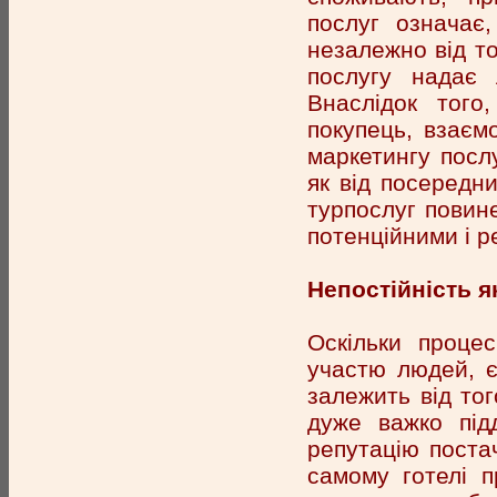
послуг означає
незалежно від т
послугу надає 
Внаслідок того
покупець, взаєм
маркетингу послу
як від посередни
турпослуг повине
потенційними і р
Непостійність я
Оскільки проце
участю людей, є 
залежить від того
дуже важко під
репутацію постач
самому готелі п