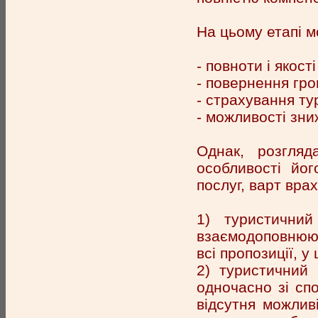
На цьому етапі м
- повноти і якост
- повернення гро
- страхування ту
- можливості зни
Однак, розгляд
особливості йог
послуг, варт вра
1) туристичний
взаємодоповнююч
всі пропозиції, 
2) туристичний 
одночасно зі сп
відсутня можлив