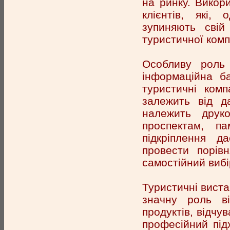
на ринку. Викор
клієнтів, які,
зупиняють свій
туристичної комп
Особливу роль 
інформаційна б
туристичні комп
залежить від д
належить друк
проспектам, па
підкріплення д
провести порів
самостійний вибі
Туристичні виста
значну роль ві
продуктів, відчув
професійний під