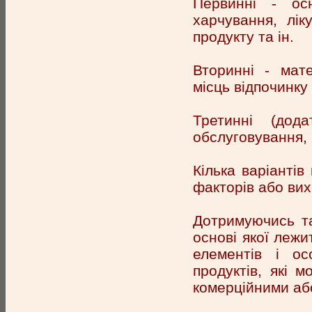
Первинні - осн
харчування, лік
продукту та ін.
Вторинні - мате
місць відпочинку
Третинні (дода
обслуговування, м
Кілька варіантів
факторів або вих
Дотримуючись та
основі якої лежи
елементів і ос
продуктів, які 
комерційними аб