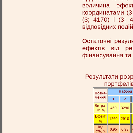
величина ефек
координатами (3; 0
(3; 4170) і (3;
відповідних подій
Остаточні резул
ефектів від ре
фінансування та н
Результати розр
портфелів
На­бо­ри 
Поз­на­
чен­ня
1
2
Вит­ра­
460
3290
ти, s
j
Ефект,
1260
2910
q
j
Над-
0,95
0,93
сть, h
j