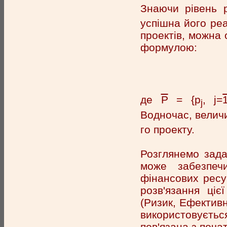
Знаючи рівень р
успішна його реа
проектів, можна 
формулою:
де
P
= {p
, j=
j
Водночас, вели
го проекту.
Розглянемо зада
може забезпеч
фінансових ресур
розв'язання ціє
(Ризик, Ефективні
використовуєть
пов'язана з поч