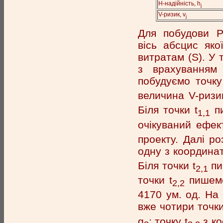
H-надійність, h
j
V-ризик, v
j
Для побудови Р
вісь абсцис яко
витратам (S). У 
з врахуванням 
побудуємо точку
величина V-ризик
Біля точки t
пи
1,1
очікуваний ефек
проекту. Далі ро
одну з координа
Біля точки t
пи
2,1
точки t
пишемо 
2,2
4170 ум. од. На 
вже чотири точки
q
; точку t
з ко