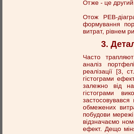
Отже - це другий
Отож РЕВ-діагр
формування пор
витрат, рівнем р
3. Дета
Часто трапляют
аналіз портфел
реалізації [3, 
гістограми ефек
залежно від над
гістограми вик
застосовувався 
обмежених витра
побудови мережі 
відзначаємо номе
ефект. Дещо мін