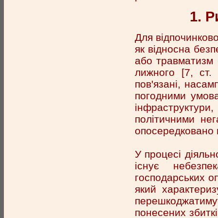
1. 
Для відпочинково
як відносна безп
або травматизм е
лижного [7, ст.
пов'язані, насам
погодними умова
інфраструктур
політичними нег
опосередковано 
У процесі діяльн
існує небезпе
господарських оп
який характериз
перешкоджатиму
понесених збитків