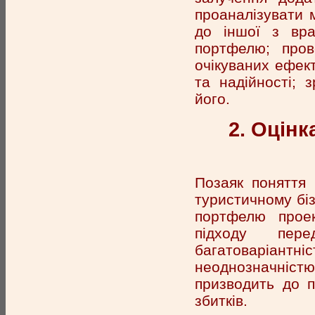
проаналізувати 
до іншої з вра
портфелю; пров
очікуваних ефект
та надійності; 
його.
2. Оцінк
Позаяк поняття 
туристичному біз
портфелю проек
підходу пер
багатоваріант
неоднозначніс
призводить до п
збитків.