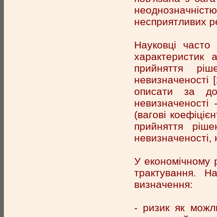
неоднозначністю 
несприятливих ре
Науковці часто 
характеристик 
прийняття ріш
невизначеності [
описати за до
невизначеності 
(вагові коефіціє
прийняття ріше
невизначеності, 
У економічному р
трактування. Н
визначення:
- ризик як можл