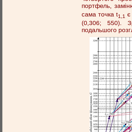
портфель, замін
сама точка t
є 
1,1
(0,306; 550). 
подальшого розг