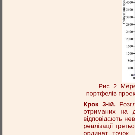
Рис. 2. Мер
портфелів проек
Крок 3-ій.
Розгл
отриманих на д
відповідають нев
реалізації треть
ординат точок, 