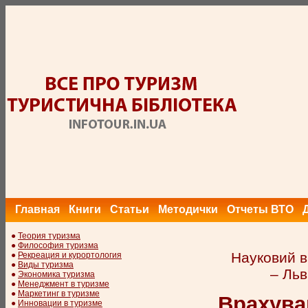
Главная
Книги
Статьи
Методички
Отчеты ВТО
●
Теория туризма
●
Философия туризма
Науковий в
●
Рекреация и курортология
●
Виды туризма
– Льв
●
Экономика туризма
●
Менеджмент в туризме
●
Маркетинг в туризме
Врахуван
●
Инновации в туризме