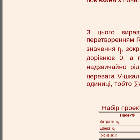
З цього вираз
перетворенням R
значення r
, зок
j
дорівнює 0, а 
надзвичайно рід
перевага V-шкал
одиниці, тобто ∑
Набір проект
Проекти
Витрати, s
j
Ефект, q
j
R-ризик, r
j