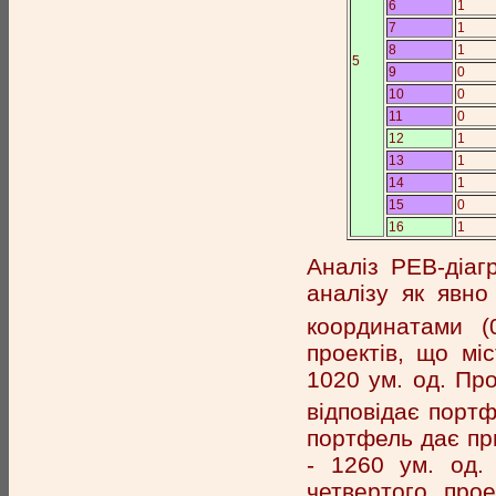
6
1
7
1
8
1
5
9
0
10
0
11
0
12
1
13
1
14
1
15
0
16
1
Аналіз РЕВ-діаг
аналізу як явно
координатами (
проектів, що мі
1020 ум. од. Про
відповідає порт
портфель дає пр
- 1260 ум. од.
четвертого про