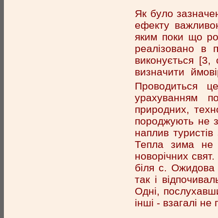
Як було зазначен
ефекту важливою
яким поки що ро
реалізовано в 
виконується [3, 
визначити ймовір
Проводиться це
урахуванням пол
природних, техно
породжують не зд
наплив туристів 
Тепла зима не 
новорічних свят.
біля с. Ожидова 
так і відпочивал
Одні, послухавши
інші - взагалі не