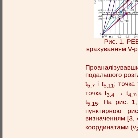
Рис. 1. РЕ
врахуванням V-ри
Проаналізувавши
подальшого розгл
t
і t
; точка 
5,7
5,11
точка t
→ t
3,4
4,7
t
. На рис. 1
5,15
пунктирною рис
визначенням [3, 
координатами (v