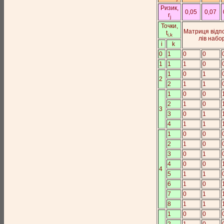
Ри­зик,
0,05
0,07
r
j
Точ­ки,
Мат­ри­ця від­п
t
i,k
лів на­бо­
i
k
0
1
0
0
1
1
1
0
1
0
1
2
2
1
1
1
0
0
2
1
0
3
3
0
1
4
1
1
1
0
0
2
1
0
3
0
1
4
0
0
4
5
1
1
6
1
0
7
0
1
8
1
1
1
0
0
2
1
0