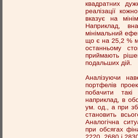
квадратних дужк
реалізації кожно
вказує на міні
Наприклад, вн
мінімальний ефек
що є на 25,2 % м
останньому сто
приймають рішен
подальших дій.
Аналізуючи нав
портфелів проек
побачити такі
наприклад, в обс
ум. од., а при з
становить всьог
Аналогічна ситу
при обсягах фін
2220, 2680 і 2830