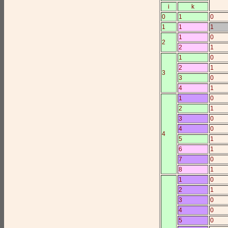
i
k
0
1
0
1
1
1
1
0
2
2
1
1
0
2
1
3
3
0
4
1
1
0
2
1
3
0
4
0
4
5
1
6
1
7
0
8
1
1
0
2
1
3
0
4
0
5
0