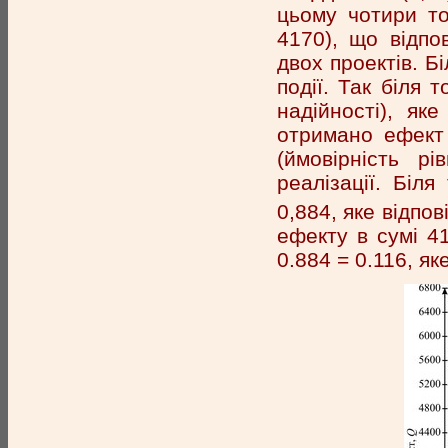
цьому чотири точ
4170), що відпов
двох проектів. Б
події. Так біля 
надійності), як
отримано ефект 
(ймовірність рі
реалізації. Біл
0,884, яке відпов
ефекту в сумі 41
0.884 = 0.116, як