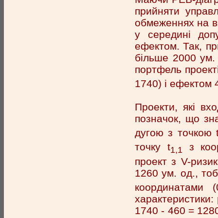
прийняти управл
обмеженнях на ве
у середині доп
ефектом. Так, пр
більше 2000 ум.
портфель проекті
1740) і ефектом 
Проекти, які вх
позначок, що зна
дугою з точкою 
точку t
з коор
1,1
проект з V-ризик
1260 ум. од., то
координатами (
характеристики: 
1740 - 460 = 1280