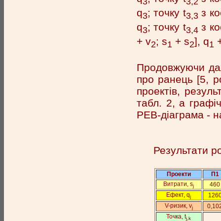
3
3,2
q
; точку t
з ко
3
3,3
q
; точку t
з ко
3
3,4
+ v
; s
+ s
], q
+
2
1
2
1
Продовжуючи далі
про ранець [5, р
проектів, резуль
табл. 2, а графі
РЕВ-діаграма - на
Результати ро
Про­ек­ти
П1
Вит­ра­ти, s
460
j
Ефект, q
126
j
V-ризик, v
0,10
j
Точ­ка, t
j,k