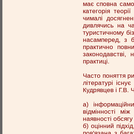
має сповна само
категорія теорі
чималі досягнен
дивлячись на ча
туристичному біз
насамперед, з б
практично повн
законодавстві, 
практиці.
Часто поняття ри
літературі існує
Кудрявцев і Г.В. 
а) інформаційн
відмінності мі
наявності обсягу
б) оцінний підхі
пов'язана з бага