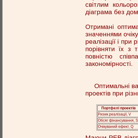
світлим кольор
діаграма без дом
Отримані оптима
значеннями очіку
реалізації і при
порівняти їх з 
повністю спів
закономірності.
Оптимальні ва
проектів при різн
Портфелі проектів
Ризик реалізації, V
Обсяг фінансування, S
Очікуваний ефект, Q
Маючи РЕВ-діагр