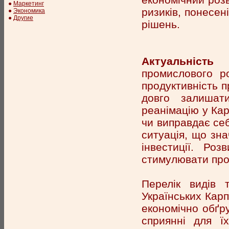
●
Маркетинг
ризиків, понесен
●
Экономика
●
Другие
рішень.
Актуальність
промислового ро
продуктивність п
довго залишат
реанімацію у Ка
чи виправдає себ
ситуація, що зна
інвестиції. Ро
стимулювати прог
Перелік видів 
Українських Карп
економічно обґр
сприянні для їх