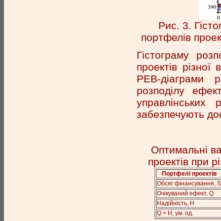
Рис. 3. Гіст
портфелів проек
Гістограму розп
проектів різної 
РЕВ-діаграми 
розподілу ефек
управлінських 
забезпечують до
Оптимальні ва
проектів при р
Портфелі проектів
Обсяг фінансування, S
Очікуваний ефект, Q
Надійність, H
Q × H, ум. од.