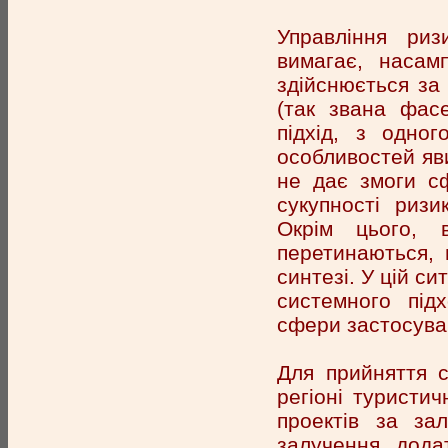
Управління риз
вимагає, насамп
здійснюється за 
(так звана фасе
підхід, з одно
особливостей яви
не дає змоги сф
сукупності ризи
Окрім цього, 
перетинаються, 
синтезі. У цій с
системного підх
сфери застосува
Для прийняття с
регіоні туристи
проектів за за
залучення додат