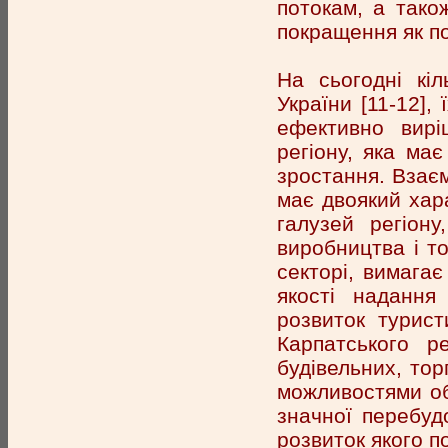
потокам, а так
покращення як пол
На сьогодні кіл
України [11-12],
ефективно вирі
регіону, яка ма
зростання. Взаєм
має двоякий хар
галузей регіон
виробництва і т
секторі, вимагає
якості надання
розвиток турист
Карпатського ре
будівельних, тор
можливостями об'
значної перебуд
розвиток якого п