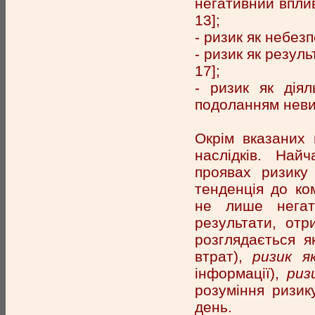
негативний вплив 
13];
- ризик як небезп
- ризик як резуль
17];
- ризик як діял
подоланням невиз
Окрім вказаних 
наслідків. Най
проявах ризику
тенденція до ко
не лише негати
результати, отр
розглядається 
втрат),
ризик я
інформації),
риз
розуміння ризик
день.