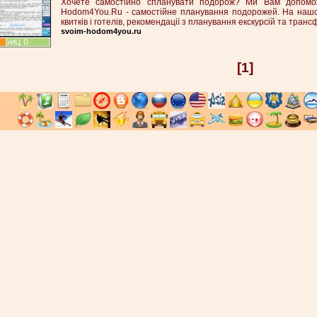
Хочете самостійно спланувати подорож? Ми Вам допомож
Hodom4You.Ru - самостійне планування подорожей. На нашо
квитків і готелів, рекомендації з планування екскурсій та транс
svoim-hodom4you.ru
[1]