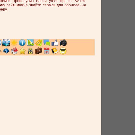
емо! Пропонуємо Вашій увазі проект Svoim-
му сайті можна знайти сервіси для бронювання
феру.