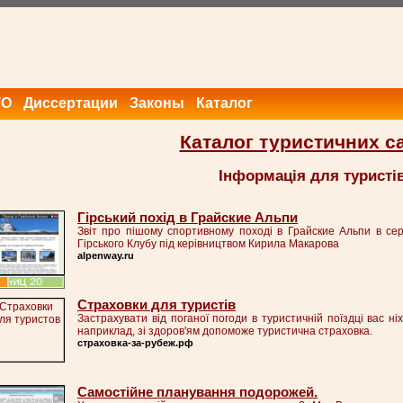
ТО
Диссертации
Законы
Каталог
Каталог туристичних с
Інформація для туристі
Гірський похід в Грайские Альпи
Звіт про пішому спортивному поході в Грайские Альпи в сер
Гірського Клубу під керівництвом Кирила Макарова
alpenway.ru
Страховки для туристів
Застрахувати від поганої погоди в туристичній поїздці вас ні
наприклад, зі здоров'ям допоможе туристична страховка.
страховка-за-рубеж.рф
Самостійне планування подорожей.