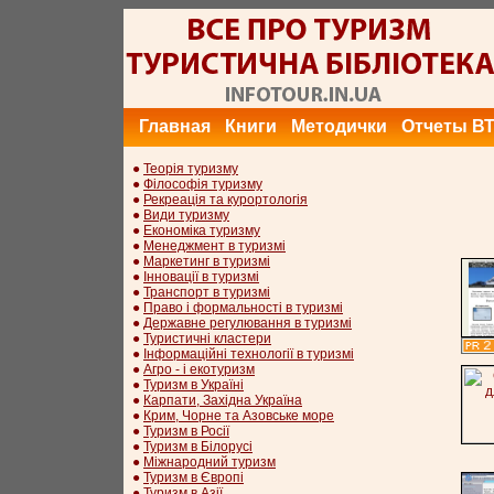
Главная
Книги
Методички
Отчеты В
●
Теорія туризму
●
Філософія туризму
●
Рекреація та курортологія
●
Види туризму
●
Економіка туризму
●
Менеджмент в туризмі
●
Маркетинг в туризмі
●
Інновації в туризмі
●
Транспорт в туризмі
●
Право і формальності в туризмі
●
Державне регулювання в туризмі
●
Туристичні кластери
●
Інформаційні технології в туризмі
●
Агро - і екотуризм
●
Туризм в Україні
●
Карпати, Західна Україна
●
Крим, Чорне та Азовське море
●
Туризм в Росії
●
Туризм в Білорусі
●
Міжнародний туризм
●
Туризм в Європі
●
Туризм в Азії