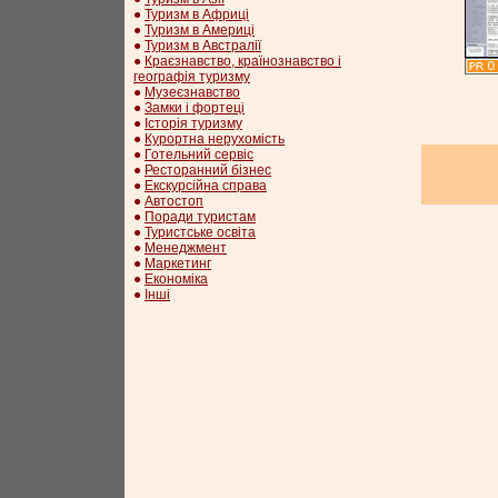
●
Туризм в Африці
●
Туризм в Америці
●
Туризм в Австралії
●
Краєзнавство, країнознавство і
географія туризму
●
Музеєзнавство
●
Замки і фортеці
●
Історія туризму
●
Курортна нерухомість
●
Готельний сервіс
●
Ресторанний бізнес
●
Екскурсійна справа
●
Автостоп
●
Поради туристам
●
Туристське освіта
●
Менеджмент
●
Маркетинг
●
Економіка
●
Інші