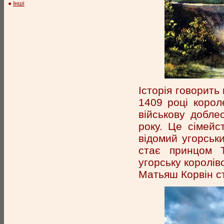
●
Інші
Історія говорить
1409 році корол
військову добле
року. Це сімей
відомий угорськ
стає принцом Т
угорську королів
Матьяш Корвін с