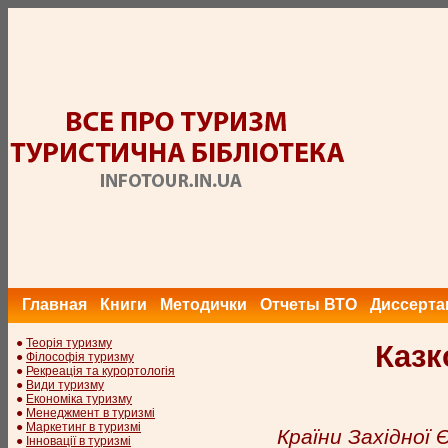
Главная
Книги
Методички
Отчеты ВТО
Диссерта
●
Теорія туризму
Казк
●
Філософія туризму
●
Рекреація та курортологія
●
Види туризму
●
Економіка туризму
●
Менеджмент в туризмі
●
Маркетинг в туризмі
Країни Західної
●
Інновації в туризмі