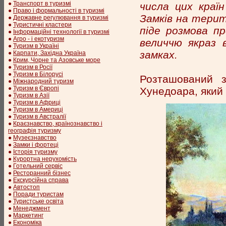
●
Транспорт в туризмі
числа цих краї
●
Право і формальності в туризмі
Замків на терит
●
Державне регулювання в туризмі
●
Туристичні кластери
піде розмова пр
●
Інформаційні технології в туризмі
●
Агро - і екотуризм
величчю якраз в
●
Туризм в Україні
замках.
●
Карпати, Західна Україна
●
Крим, Чорне та Азовське море
●
Туризм в Росії
●
Туризм в Білорусі
Розташований з
●
Міжнародний туризм
●
Туризм в Європі
Хунедоара, який 
●
Туризм в Азії
●
Туризм в Африці
●
Туризм в Америці
●
Туризм в Австралії
●
Краєзнавство, країнознавство і
географія туризму
●
Музеєзнавство
●
Замки і фортеці
●
Історія туризму
●
Курортна нерухомість
●
Готельний сервіс
●
Ресторанний бізнес
●
Екскурсійна справа
●
Автостоп
●
Поради туристам
●
Туристське освіта
●
Менеджмент
●
Маркетинг
●
Економіка