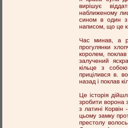
вирішує відд
наближеному лиц
сином в один з 
написом, що це к
Час минав, а р
прогулянки хлоп
королем, поклав
залучений яскра
кільце з собою
прицілився в. в
назад і поклав к
Це історія дійш
зробити ворона з
з латині Корвін 
цьому замку прот
престолу волось