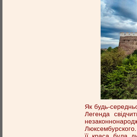
Як будь-середньо
Легенда свідчи
незаконнонаро
Люксембурского.
її краса була д