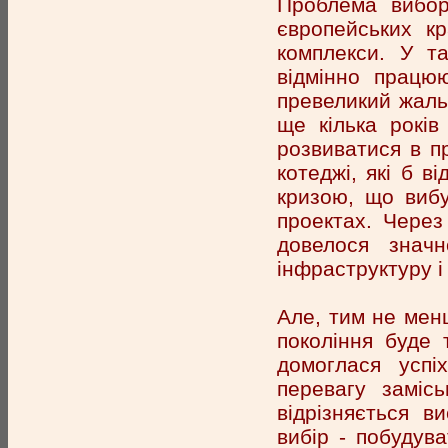
Проблема вибор
європейських кр
комплекси. У т
відмінно працюю
превеликий жаль
ще кілька років
розвиватися в п
котеджі, які б в
кризою, що вибу
проектах. Через
довелося значн
інфраструктуру і
Але, тим не мен
покоління буде 
домоглася успі
перевагу заміс
відрізняється в
вибір - побудув