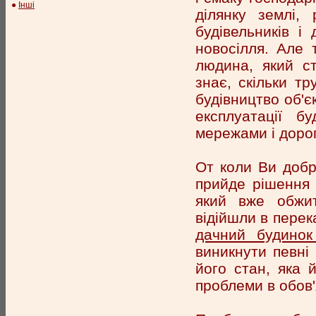
●
Інші
ділянку землі,
будівельників і
новосілля. Але 
людина, який ст
знає, скільки т
будівництво об'є
експлуатації б
мережами і дорог
От коли Ви добр
прийде рішення 
який вже обжит
відійшли в перек
дачний будинок
виникнути певні 
його стан, яка й
проблеми в обов