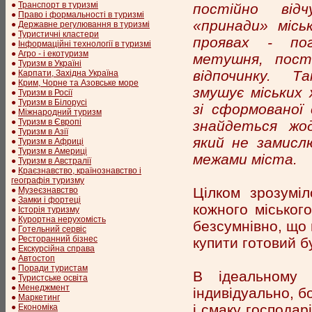
●
Транспорт в туризмі
постійно від
●
Право і формальності в туризмі
«принади» місь
●
Державне регулювання в туризмі
●
Туристичні кластери
проявах - пог
●
Інформаційні технології в туризмі
●
Агро - і екотуризм
метушня, пост
●
Туризм в Україні
відпочинку. 
●
Карпати, Західна Україна
●
Крим, Чорне та Азовське море
змушує міських
●
Туризм в Росії
●
Туризм в Білорусі
зі сформованої 
●
Міжнародний туризм
●
Туризм в Європі
знайдеться жо
●
Туризм в Азії
який не замисл
●
Туризм в Африці
●
Туризм в Америці
межами міста.
●
Туризм в Австралії
●
Краєзнавство, країнознавство і
географія туризму
Цілком зрозумі
●
Музеєзнавство
●
Замки і фортеці
кожного міськог
●
Історія туризму
●
Курортна нерухомість
безсумнівно, що 
●
Готельний сервіс
●
Ресторанний бізнес
купити готовий б
●
Екскурсійна справа
●
Автостоп
●
Поради туристам
В ідеальному 
●
Туристське освіта
●
Менеджмент
індивідуально, 
●
Маркетинг
і смаку господар
●
Економіка