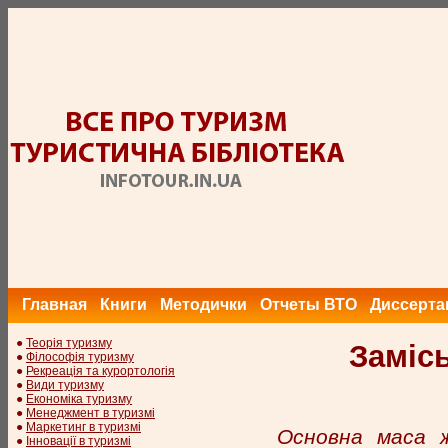
Главная
Книги
Методички
Отчеты ВТО
Диссерта
●
Теорія туризму
Замісь
●
Філософія туризму
●
Рекреація та курортологія
●
Види туризму
●
Економіка туризму
●
Менеджмент в туризмі
●
Маркетинг в туризмі
Основна маса ж
●
Інновації в туризмі