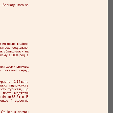
. Вернадського за
в багатьох країнах
атьох соціально-
ік збільшилася на
изму в 2004 році в
 при цьому ринкова
й показник серед
А.
ристів - 1,14 млн.
ьких підприємств
ість туристів, що
, проте бюджетні
тільки 86,2 грн. В
менше 4 відсотків
 Однією з причин