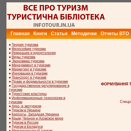
Главная
Книги
Статьи
Методички
Отчеты ВТО
●
Теория туризма
●
Философия туризма
●
Рекреация и курортология
●
Виды туризма
●
Экономика туризма
●
Менеджмент в туризме
●
Маркетинг в туризме
●
Инновации в туризме
●
Транспорт в туризме
●
Право и формальности в туризме
ФОРМУВАННЯ Т
●
Государственное регулирование в
туризме
●
Туристские кластеры
●
Информационные технологии в
Спеціа
туризме
●
Агро- и экотуризм
●
Туризм в Украине
●
Карпаты, Западная Украина
●
Крым, Черное и Азовское море
●
Туризм в России
●
Туризм в Беларуси
●
Международный туризм