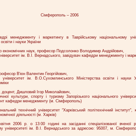
Сімферополь – 2006
дрі менеджменту і маркетингу в Таврійському національному уніве
освіти і науки України
р економічних наук, професор Подсолонко Володимир Андрійович,
ніверситет ім. В.І. Вернадського, завідувач кафедри менеджменту і мар
професор В'юн Валентин Георгійович,
 університет ім. В.О.Сухомлинського Міністерства освіти і науки 
оміки
, доцент, Дишловий Ігор Миколайович,
чної культури, спорту і туризму Запорізького національного універси
оцент кафедри менеджменту (м. Сімферополь)
нальний технічний університет “Харківський політехнічний інститут”, 
номічної діяльності (м. Харків)
квітня 2006 р. о 13:00 годині на засіданні спеціалізованої вченої 
у університеті ім. В.І. Вернадського за адресою: 95007, м. Сімферопо