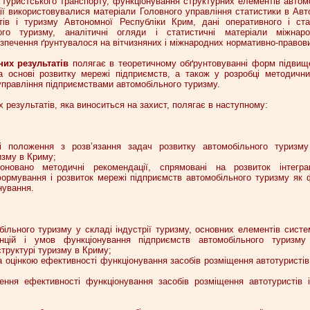
 туристського транспорту, функціонування структурних елементів автом
ції використовувалися матеріали Головного управління статистики в Авт
тів і туризму Автономної Республіки Крим, дані оперативного і ста
ого туризму, аналітичні огляди і статистичні матеріали міжнарод
зпечення ґрунтувалося на вітчизняних і міжнародних нормативно-правови
них результатів
полягає в теоретичному обґрунтовуванні форм підвищ
а основі розвитку мережі підприємств, а також у розробці методични
правління підприємствами автомобільного туризму.
результатів, яка виноситься на захист, полягає в наступному:
ні положення з розв’язання задач розвитку автомобільного туризм
изму в Криму;
оновано методичні рекомендації, спрямовані на розвиток інтеграц
формування і розвиток мережі підприємств автомобільного туризму як
нування.
більного туризму у складі індустрії туризму, основних елементів сист
нцій і умов функціонування підприємств автомобільного туризму
труктурі туризму в Криму;
за оцінкою ефективності функціонування засобів розміщення автотуристів
ння ефективності функціонування засобів розміщення автотуристів 