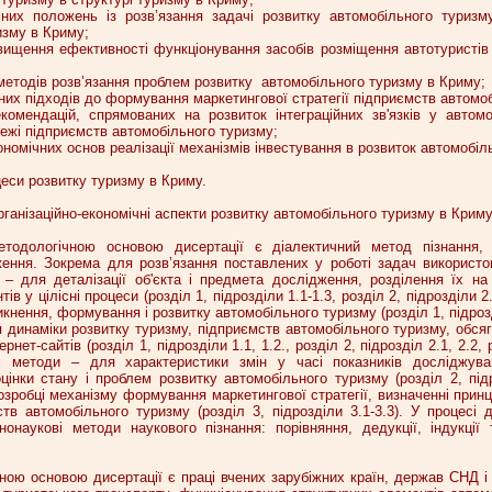
них положень із розв’язання задачі розвитку автомобільного туриз
изму в Криму;
двищення ефективності функціонування засобів розміщення автотуристів
методів розв’язання проблем розвитку автомобільного туризму в Криму;
них підходів до формування маркетингової стратегії підприємств автомоб
комендацій, спрямованих на розвиток інтеграційних зв'язків у автомо
ежі підприємств автомобільного туризму;
кономічних основ реалізації механізмів інвестування в розвиток автомобіл
цеси розвитку туризму в Криму.
рганізаційно-економічні аспекти розвитку автомобільного туризму в Криму
етодологічною основою дисертації є діалектичний метод пізнання, 
ження. Зокрема для розв’язання поставлених у роботі задач використо
 – для деталізації об'єкта і предмета дослідження, розділення їх на
в у цілісні процеси (розділ 1, підрозділи 1.1-1.3, розділ 2, підрозділи 2.
нення, формування і розвитку автомобільного туризму (розділ 1, підрозд
 динаміки розвитку туризму, підприємств автомобільного туризму, обсяг
рнет-сайтів (розділ 1, підрозділи 1.1, 1.2., розділ 2, підрозділ 2.1, 2.2, 
ичні методи – для характеристики змін у часі показників досліджу
цінки стану і проблем розвитку автомобільного туризму (розділ 2, під
розробці механізму формування маркетингової стратегії, визначенні прин
тв автомобільного туризму (розділ 3, підрозділи 3.1-3.3). У процесі 
онаукові методи наукового пізнання: порівняння, дедукції, індукції 
ною основою дисертації є праці вчених зарубіжних країн, держав СНД і