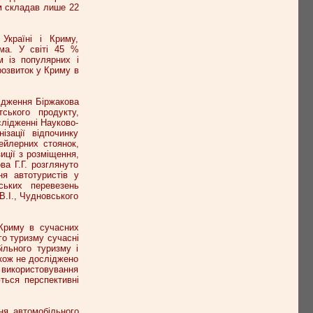
зм складав лише 22
Україні і Криму,
ема. У світі 45 %
м із популярних і
розвиток у Криму в
лідження Біржакова
ського продукту,
слідженні Науково-
ізації відпочинку
ейлерних стоянок,
иції з розміщення,
ва Г.Г. розглянуто
ня автотуристів у
ських перевезень
В.І., Чудновського
 Криму в сучасних
го туризму сучасні
ільного туризму і
акож не досліджено
використовування
ться перспективні
ня автомобільного