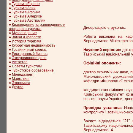
●
Туризм в Европе
●
Туризм в Азии
●
Туризм в Африке
●
Туризм в Америке
●
Туризм в Австралии
●
Краеведение, страноведение и
Дисертацією є рукопис.
география туризма
●
Музееведение
Робота виконана на кафе
●
Замки и крепости
Вернадського Міністерства 
●
История туризма
●
Курортная недвижимость
Науковий керівник:
докто
●
Гостиничный сервис
●
Ресторанный бизнес
Таврійський національний у
●
Экскурсионное дело
●
Автостоп
Офіційні опоненти:
●
Советы туристам
●
Туристское образование
доктор економічних наук, 
●
Менеджмент
Миколаївський державний
●
Маркетинг
кафедри міжнародної екон
●
Экономика
●
Другие
кандидат економічних наук
Кримський факультет фізи
освіти і науки України, д
Провідна установа:
Націо
контролінгу і зовнішньо-еко
Захист відбудеться “21” 
Таврійському національном
Вернадського, 4.