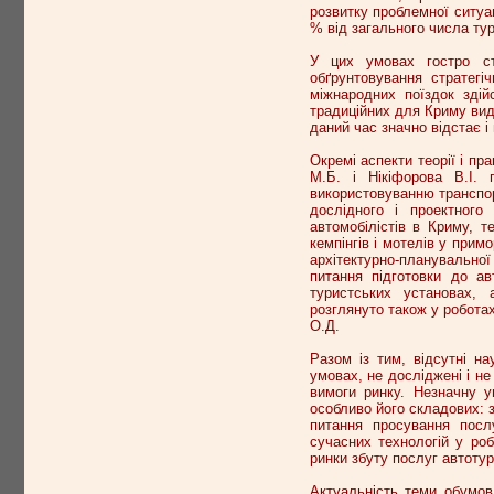
розвитку проблемної ситуац
% від загального числа тур
У цих умовах гостро ст
обґрунтовування стратегі
міжнародних поїздок зді
традиційних для Криму виді
даний час значно відстає і 
Окремі аспекти теорії і п
М.Б. і Нікіфорова В.І. 
використовуванню транспор
дослідного і проектного 
автомобілістів в Криму, т
кемпінгів і мотелів у прим
архітектурно-планувальної 
питання підготовки до ав
туристських установах, 
розглянуто також у робота
О.Д.
Разом із тим, відсутні н
умовах, не досліджені і н
вимоги ринку. Незначну ув
особливо його складових: з
питання просування посл
сучасних технологій у роб
ринки збуту послуг автотур
Актуальність теми обумов