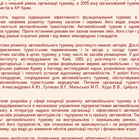
ії є низький рівень організації туризму, в 2005 році організований тури
истів в АР Крим.
оїть задача підвищення ефективності функціонування туризму в 
чних напрямів розвитку туризму загалом і окремих його видів зокр
йснюється автомобільним транспортом. Автомобільний туризм є одни
в туризму. Проте останніми роками він зазнав значних змін, його стан і 
від раніше існуючих рівнів і від вимог міжнародних стандартів.
рактики розвитку автомобільного туризму розглянуто низкою авторів. Дос
присвячено туристським перевезенням і їх місцю у складі турист
тних засобів в цілях туризму, у тому числі як засобів розміщення. У до
інституту містобудування (м. Київ, 1981 р.) розглянуто стан орган
ериторіальні і екологічні умови формування мережі автомобільних і тр
орських районах Криму з погляду містобудівної науки, розроблено пропоз
організації і типології установ відпочинку автомобілістів. У роботі Кото
топодорожі, спорядження для автомобільного туризму, обслуговуван
автомобільним туристським маршрутам. Питання організації турист
х Александрової А.Ю., Гуляєва В.Г., Мальської М.П., Худо В.В., Цибуха 
аукові розробки у сфері концепції розвитку автомобільного туризму в
е відображаються в механізмах управління підприємствами автомобільно
агу в літературі надано питанням організації і ефективності автомоб
асобів розміщення автотуристів і підприємств із прокату автомобілів. Т
уг автомобільного туризму на внутрішньому і зовнішньому ринках, 
оті його підприємств, при плануванні не враховуються і не розробляю
изму, що веде до зниження обсягів реалізації послуг і фінансових втрат.
лена необхідністю підвищення економічної ефективності функціонуван