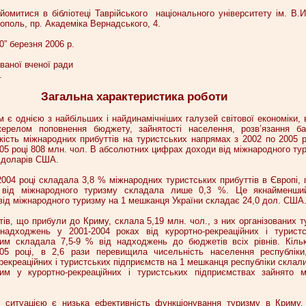
омитися в бібліотеці Таврійського національного університету ім. В.И
ополь, пр. Академіка Вернадського, 4.
” березня 2006 р.
ваної вченої ради
.
Загальна характеристика роботи
 є однією з найбільших і найдинамічніших галузей світової економіки, 
ерелом поповнення бюджету, зайнятості населення, розв’язання баг
кість міжнародних прибуттів на туристських напрямах з 2002 по 2005 р
005 році 808 млн. чол. В абсолютних цифрах доходи від міжнародного тур
и доларів США.
2004 році складала 3,8 % міжнародних туристських прибуттів в Європі,
 від міжнародного туризму складала лише 0,3 %. Це якнайменши
 від міжнародного туризму на 1 мешканця України складає 24,0 дол. СШ
стів, що прибули до Криму, склала 5,19 млн. чол., з них організованих ту
надходжень у 2001-2004 роках від курортно-рекреаційних і туристс
им складала 7,5-9 % від надходжень до бюджетів всіх рівнів. Кільк
5 році, в 2,6 рази перевищила чисельність населення республіки
екреаційних і туристських підприємств на 1 мешканця республіки склали 
рим у курортно-рекреаційних і туристських підприємствах зайнято 
 ситуацією є низька ефективність функціонування туризму в Криму.