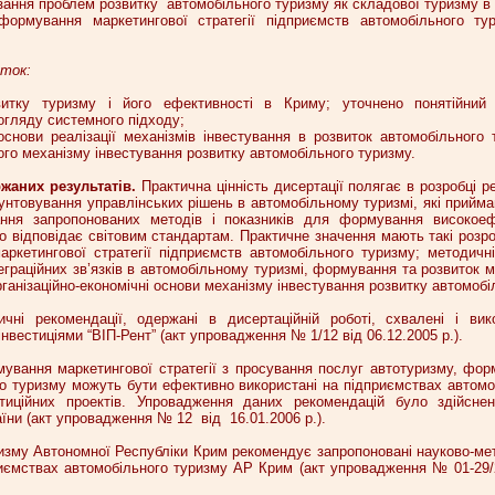
язання проблем розвитку автомобільного туризму як складової туризму в
формування маркетингової стратегії підприємств автомобільного ту
ток:
витку туризму і його ефективності в Криму; уточнено понятійний а
огляду системного підходу;
і основи реалізації механізмів інвестування в розвиток автомобільного
ого механізму інвестування розвитку автомобільного туризму.
жаних результатів.
Практична цінність дисертації полягає в розробці 
унтовування управлінських рішень в автомобільному туризмі, які прийм
ання запропонованих методів і показників для формування високоеф
о відповідає світовим стандартам. Практичне значення мають такі розро
кетингової стратегії підприємств автомобільного туризму; методичні 
теграційних зв’язків в автомобільному туризмі, формування та розвиток 
ганізаційно-економічні основи механізму інвестування розвитку автомобі
ичні рекомендації, одержані в дисертаційній роботі, схвалені і ви
інвестиціями “ВІП-Рент” (акт упровадження № 1/12 від 06.12.2005 р.).
ування маркетингової стратегії з просування послуг автотуризму, фор
о туризму можуть бути ефективно використані на підприємствах автомоб
стиційних проектів. Упровадження даних рекомендацій було здійсне
раїни (акт упровадження № 12 від 16.01.2006 р.).
уризму Автономної Республіки Крим рекомендує запропоновані науково-м
иємствах автомобільного туризму АР Крим (акт упровадження № 01-29/2