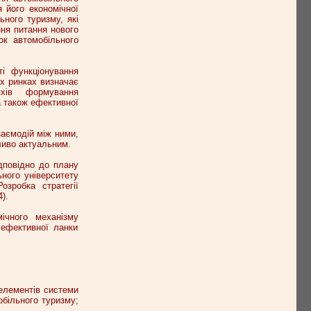
 його економічної
ьного туризму, які
ння питання нового
ок автомобільного
і функціонування
х ринках визначає
яхів формування
а також ефективної
аємодій між ними,
ливо актуальним.
дповідно до плану
ного університету
озробка стратегії
).
мічного механізму
 ефективної ланки
 елементів системи
більного туризму;