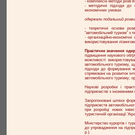
- комплексні методи розв’
- методичні підходи до 
економічних умовах.
одержали подальший розви
- теоретичні основи роз
“автомобільний туризм” з п
- організаційно-економічн
використовування лізингов
Практичне значення одер
підвищення наукового обґр
можливості використовув
автомобільного туризму, щ
підходи до формування мар
спрямовані на розвиток ін
автомобільного туризму; ор
Наукові розробки і практ
підприємстві з іноземними 
Запропоновані шляхи форм
підприємств автомобільног
при розробці нових інве
туристичній організації Ук
Міністерство курортів і т
до упровадження на підпр
р.).