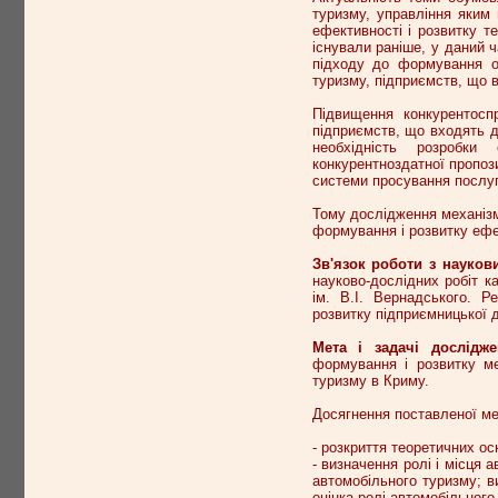
туризму, управління яким 
ефективності і розвитку т
існували раніше, у даний 
підходу до формування ор
туризму, підприємств, що в
Підвищення конкурентосп
підприємств, що входять д
необхідність розробки
конкурентноздатної пропоз
системи просування послуг
Тому дослідження механізм
формування і розвитку ефе
Зв'язок роботи з науко
науково-дослідних робіт к
ім. В.І. Вернадського. Р
розвитку підприємницької д
Мета і задачі дослідж
формування і розвитку ме
туризму в Криму.
Досягнення поставленої ме
- розкриття теоретичних ос
- визначення ролі і місця 
автомобільного туризму; в
оцінка ролі автомобільного