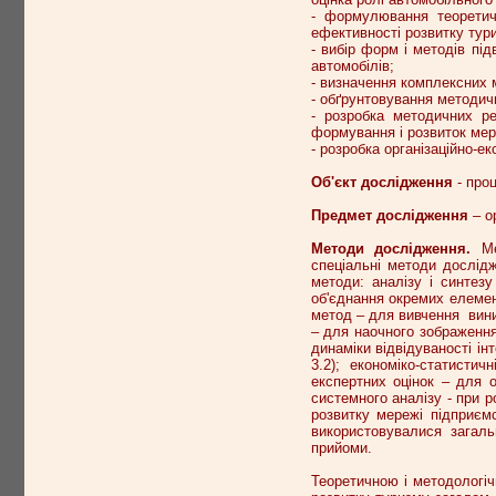
- формулювання теоретич
ефективності розвитку тур
- вибір форм і методів пі
автомобілів;
- визначення комплексних 
- обґрунтовування методич
- розробка методичних ре
формування і розвиток мер
- розробка організаційно-е
Об'єкт дослідження
- про
Предмет дослідження
– о
Методи дослідження.
М
спеціальні методи дослід
методи:
аналізу і синтезу
об'єднання окремих елементі
метод – для вивчення виник
– для наочного зображення
динаміки відвідуваності інте
3.2); економіко-статист
експертних оцінок – для о
системного аналізу - при 
розвитку мережі підприємс
використовувалися загальн
прийоми.
Теоретичною і методологіч