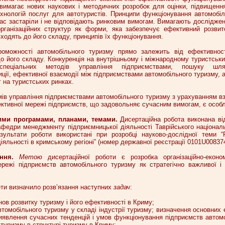
вимагає нових наукових і методичних розробок для оцінки, підвищення
ехнологій послуг для автотуристів. Принципи функціонування автомобіл
час застаріли і не відповідають ринковим вимогам. Вимагають дослідже
ганізаційних структур як форми, яка забезпечує ефективний розвит
ходять до його складу, принципів їх функціонування.
роможності автомобільного туризму прямо залежить від ефективност
о його складу. Конкуренція на внутрішньому і міжнародному туристськи
 спеціальних методів управління підприємствами, пошуку шл
иції, ефективної взаємодії між підприємствами автомобільного туризму, 
 на туристських ринках.
ів управління підприємствами автомобільного туризму з урахуванням вз
ктивної мережі підприємств, що задовольняє сучасним вимогам, є особ
вими програмами, планами, темами.
Дисертаційна робота виконана ві
афедри менеджменту підприємницької діяльності Таврійського національ
езультати роботи використані при розробці науково-дослідної теми “Р
іяльності в кримському регіоні” (номер державної реєстрації 0101U008374
ення.
Метою
дисертаційної роботи є розробка організаційно-еконо
режі підприємств автомобільного туризму як стратегічно важливої і
ти визначило розв’язання наступних
задач
:
нов розвитку туризму і його ефективності в Криму;
автомобільного туризму у складі індустрії туризму; визначення основних
иявлення сучасних тенденцій і умов функціонування підприємств автомо
 туризму в структурі туризму в Криму;