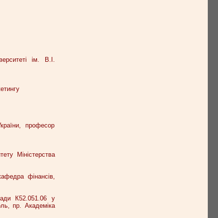
рситеті ім. В.І.
кетингу
України, професор
тету Міністерства
кафедра фінансів,
ради К52.051.06 у
ль, пр. Академіка