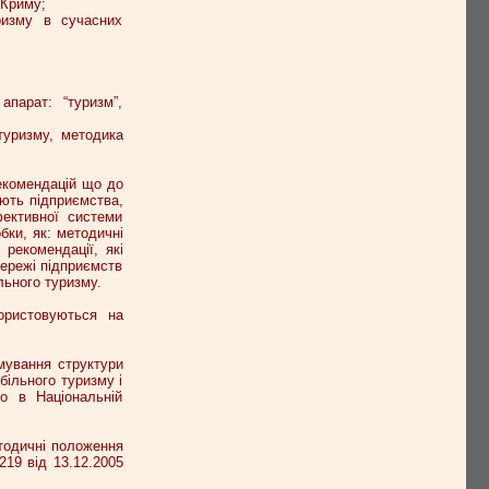
 Криму;
ризму в сучасних
парат: “туризм”,
 туризму, методика
рекомендацій що до
ають підприємства,
ективної системи
бки, як: методичні
рекомендації, які
мережі підприємств
льного туризму.
користовуються на
мування структури
ільного туризму і
но в Національній
етодичні положення
19 від 13.12.2005