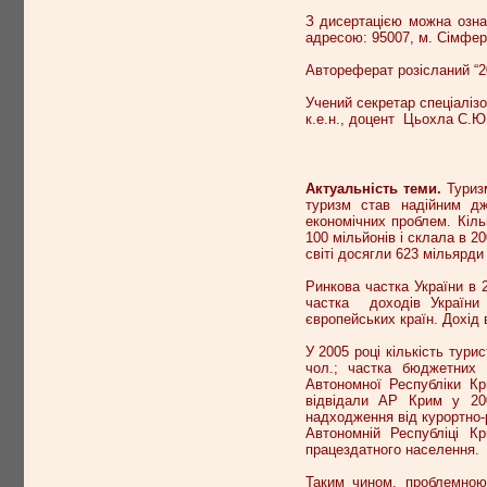
З дисертацією можна ознай
адресою: 95007, м. Сімфер
Автореферат розісланий “20
Учений секретар спеціалізо
к.е.н., доцент Цьохла С.Ю
Актуальність теми.
Туризм
туризм став надійним дж
економічних проблем. Кіль
100 мільйонів і склала в 2
світі досягли 623 мільярд
Ринкова частка України в 
частка доходів України
європейських країн. Дохід
У 2005 році кількість тури
чол.; частка бюджетних 
Автономної Республіки Кр
відвідали АР Крим у 200
надходження від курортно-р
Автономній Республіці К
працездатного населення.
Таким чином, проблемною