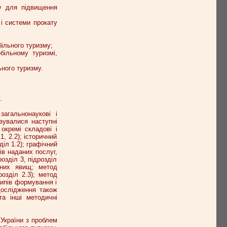
му для підвищення
 і системи прокату
ільного туризму;
більному туризмі,
ьного туризму.
.
загальнонаукові і
вувалися наступні
 окремі складові і
1, 2.2); історичний
іл 1.2); графічний
ів наданих послуг,
розділ 3, підрозділ
ваних явищ; метод
розділ 2.3); метод
ципів формування і
дослідження також
та інші методичні
 України з проблем