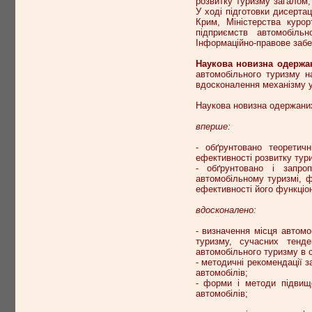
розвитку туризму загалом,
У ході підготовки дисерта
Крим, Міністерства курор
підприємств автомобільн
Інформаційно-правове забе
Наукова новизна одержа
автомобільного туризму н
вдосконалення механізму у
Наукова новизна одержаних 
вперше:
- обґрунтовано теоретич
ефективності розвитку тур
- обґрунтовано і запроп
автомобільному туризмі, 
ефективності його функціо
вдосконалено:
- визначення місця автомо
туризму, сучасних тенде
автомобільного туризму в с
- методичні рекомендації 
автомобілів;
- форми і методи підвище
автомобілів;