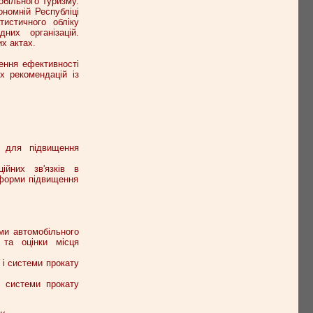
обільного туризму.
ономній Республіці
тистичного обліку
них організацій.
х актах.
ення ефективності
х рекомендацій із
у для підвищення
ійних зв'язків в
 форми підвищення
еми автомобільного
 та оцінки місця
 і системи прокату
і системи прокату