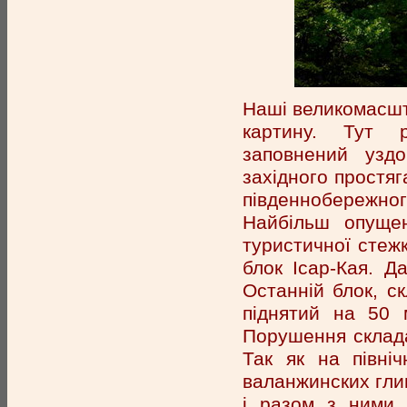
Наші великомасшт
картину. Тут р
заповнений узд
західного простяг
південнобережно
Найбільш опуще
туристичної стеж
блок Ісар-Кая. Да
Останній блок, с
піднятий на 50 
Порушення складає
Так як на півні
валанжинских глин
і разом з ними р