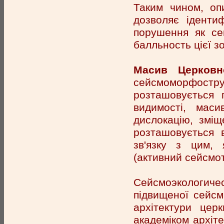
Таким чином, оп
дозволяє іденти
порушення як се
балльность цієї з
Масив Церковн
сейсмоморфост
розташовується 
видимості, маси
дислокацію, зміщ
розташовується 
зв'язку з цим, 
(активний сейсмо
Сейсмоэкологиче
підвищеної сейсмі
архітектури цер
академіком архіте