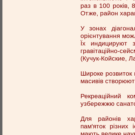
раз в 100 років, 8
Отже, район хара
У зонах діагонал
орієнтування можл
Їх индицируют з
гравітаційно-сейс
(Кучук-Койские, Л
Широке розвиток к
масивів створюют
Рекреаційний к
узбережжю санато
Для районів хар
пам'яток різних 
мають велике наук