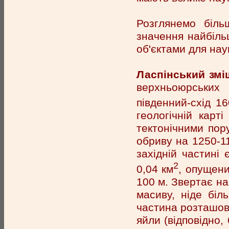
Розглянемо біль
значення найбіль
об'єктами для нау
Ласпінський зміщ
верхньоюрських
південний-схід 1
геологічній карт
тектонічними пор
обриву на 1250-11
західній частині
2
0,04 км
, опущени
100 м. Звертає на
масиву, ніде бі
частина розташов
яйли (відповідно, 