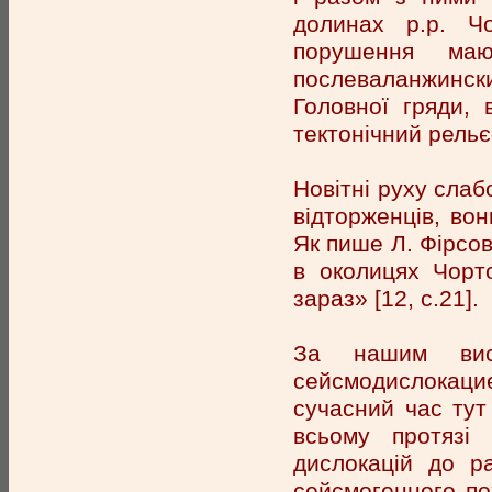
долинах р.р. Ч
порушення маю
послеваланжинск
Головної гряди, 
тектонічний рель
Новітні руху слаб
відторженців, вон
Як пише Л. Фірсов,
в околицях Чорт
зараз» [12, с.21].
За нашим висн
сейсмодислокаци
сучасний час тут 
всьому протязі 
дислокацій до р
сейсмогенного по