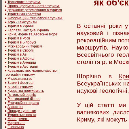
як об'є
●
Транспорт в туризмі
●
Право і формальності в туризмі
●
Державне регулювання в туризмі
●
Туристичні кластери
●
Інформаційні технології в туризмі
●
Агро - і екотуризм
В останні роки у
●
Туризм в Україні
●
Карпати, Західна Україна
науковий і пізн
●
Крим, Чорне та Азовське море
●
Туризм в Росії
рекреаційним поте
●
Туризм в Білорусі
маршрутів. Науков
●
Міжнародний туризм
●
Туризм в Європі
Всесвітнього геол
●
Туризм в Азії
●
Туризм в Африці
століття р. в Москв
●
Туризм в Америці
●
Туризм в Австралії
●
Краєзнавство, країнознавство і
географія туризму
Щорічно в
Кр
●
Музеєзнавство
Всеукраїнських н
●
Замки і фортеці
●
Історія туризму
наукові геологічні
●
Курортна нерухомість
●
Готельний сервіс
●
Ресторанний бізнес
●
Екскурсійна справа
У цій статті ми
●
Автостоп
вапнякових дисл
●
Поради туристам
●
Туристське освіта
Криму, які можуть 
●
Менеджмент
●
Маркетинг
●
Економіка