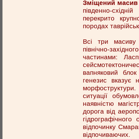
Зміщений масив
південно-східні
перекрито круп
породах таврійсько
Всі три масиву
північно-західно
частинами: Ласп
сейсмотектониче
вапняковий бло
генезис вказує н
морфоструктури.
ситуації обумов
наявністю магіс
дорога від аеропо
гідрографічного 
відпочинку Смара
відпочиваючих