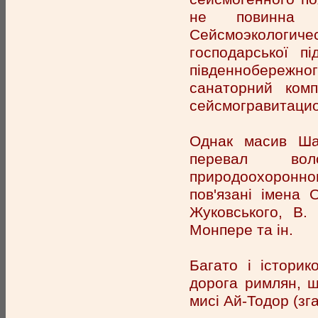
не повинна 
Сейсмоэкологи
господарської п
південнобережно
санаторний ком
сейсмогравитацио
Однак масив Ша
перевал воло
природоохоронно
пов'язані імена 
Жуковського, В.
Монпере та ін.
Багато і історик
дорога римлян, 
мисі Ай-Тодор (зг