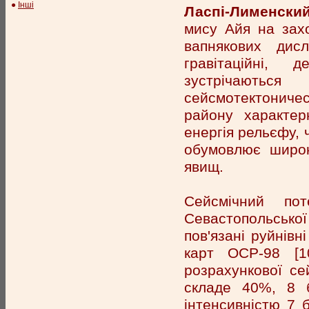
●
Інші
Ласпі-Лименски
мису Айя на захо
вапнякових дис
гравітаційні,
зустрічаютьс
сейсмотектониче
району характер
енергія рельєфу, 
обумовлює широк
явищ.
Сейсмічний по
Севастопольської
пов'язані руйнівн
карт ОСР-98 [1
розрахункової сей
складе 40%, 8 
інтенсивністю 7 