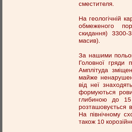
сместителя.
На геологічній ка
обмеженого по
скидання) 3300-
масив).
За нашими польов
Головної гряди 
Амплітуда зміще
майже ненарушенн
від неї знаходят
формуються ров
глибиною до 15
розташовується в
На північному сх
також 10 корозійн