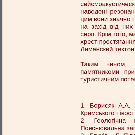
сейсмоакустическ
наведені резонанс
цим вони значно 
на захід від них
серії. Крім того,
хрест простяганн
Лименский тектон
Таким чином, о
памятникоми при
туристичним поте
1. Борисяк А.А. 
Кримського півостр
2. Геологічна
Пояснювальна запис