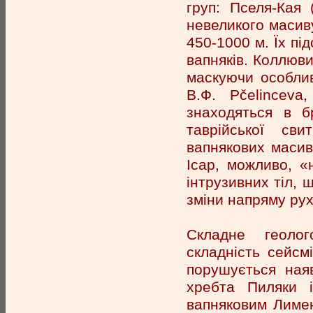
груп: Пселя-Кая (П
невеликого масиву
450-1000 м. Їх пі
вапняків. Коллюв
маскуючи особлив
В.Ф. Pčelinceva
знаходяться в б
таврійської св
вапнякових масив
Ісар, можливо, 
інтрузивних тіл, 
зміни напряму рух
Складне геолог
складність сейсм
порушується ная
хребта Пиляки 
вапняковим Лимен