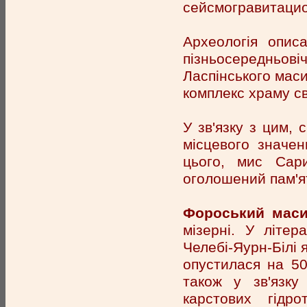
сейсмогравитацио
Археологія опис
пізньосередньові
Ласпінського маси
комплекс храму св
У зв'язку з цим, 
місцевого значен
цього, мис Сар
оголошений пам'ят
Фороський маси
мізерні. У літер
Челебі-Яурн-Білі 
опустилася на 50
також у зв'язку
карстових гідр