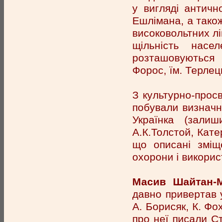
у вигляді античн
Ешлімана, а також
високовольтних лі
щільність насе
розташовуються 
Форос, їм. Терлець
З культурно-просв
побували визначні
Українка (зали
А.К.Толстой, Катер
що описані зміще
охорони і викорис
Масив Шайтан-М
давно привертав 
А. Борисяк, К. Фо
про неї писали Ст.