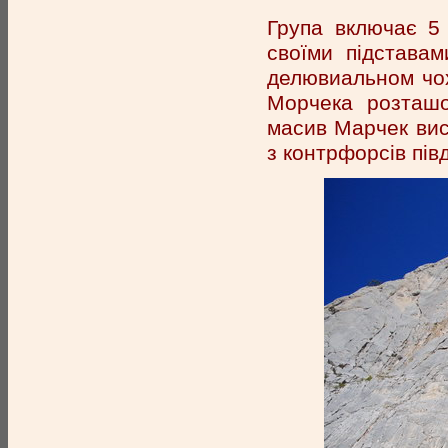
Група включає 5 
своїми підстава
делювиальном чохл
Морчека розташо
масив Марчек вис
з контрфорсів пів