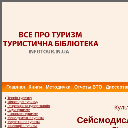
Главная
Книги
Методички
Отчеты ВТО
Диссерта
●
Теорія туризму
●
Філософія туризму
●
Рекреація та курортологія
Куль
●
Види туризму
●
Економіка туризму
Сейсмодисл
●
Менеджмент в туризмі
●
Маркетинг в туризмі
●
Інновації в туризмі