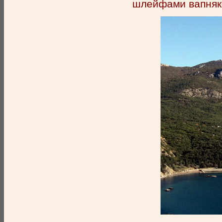
шлейфами вапняко