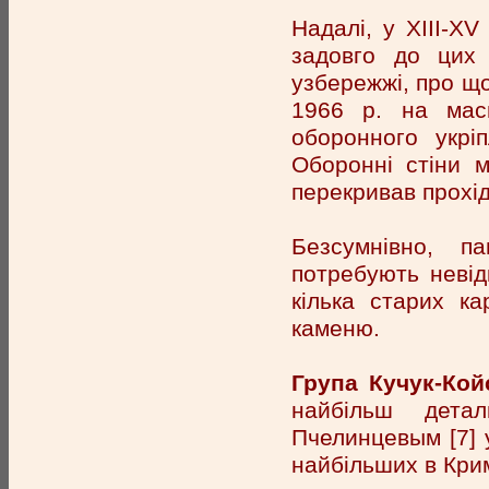
Надалі, у XIII-XV
задовго до цих 
узбережжі, про що
1966 р. на маси
оборонного укріп
Оборонні стіни 
перекривав прохі
Безсумнівно, па
потребують невід
кілька старих ка
каменю.
Група Кучук-Кой
найбільш дета
Пчелинцевым [7] у
найбільших в Кри