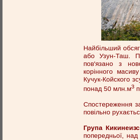
Найбільший обсяг
або Узун-Таш. П
пов'язано з нов
корінного масив
Кучук-Койского зс
3
понад 50 млн.м
п
Спостереження з
повільно рухаєтьс
Група Кикинеизс
попередньої, над