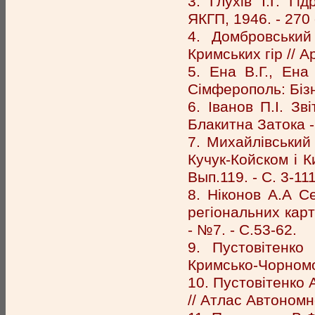
3. Глухів І.Г. Г
ЯКГП, 1946. - 270 
4. Домбровський
Кримських гір // Ар
5. Ена В.Г., Ена
Сімферополь: Бізн
6. Іванов П.І. З
Блакитна Затока -
7. Михайлівський 
Кучук-Койском і К
Вып.119. - С. 3-111
8. Ніконов А.А С
регіональних карт 
- №7. - С.53-62.
9. Пустовітенко
Кримсько-Чорномор
10. Пустовітенко А
// Атлас Автономн