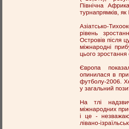
Північна Африка
турнапрямків, як
Азіатсько-Тихоок
рівень зростан
Островів після ц
міжнародні приб
цього зростання 
Європа показа
опинилася в при
футболу-2006. Хо
у загальний пози
На тлі надзви
міжнародних приб
і це - незважаю
лівано-ізраїльськ