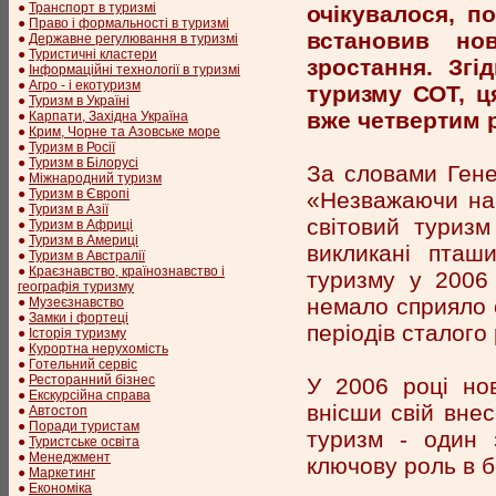
●
Транспорт в туризмі
очікувалося, п
●
Право і формальності в туризмі
встановив но
●
Державне регулювання в туризмі
●
Туристичні кластери
зростання. Згі
●
Інформаційні технології в туризмі
●
Агро - і екотуризм
туризму СОТ, ц
●
Туризм в Україні
вже четвертим р
●
Карпати, Західна Україна
●
Крим, Чорне та Азовське море
●
Туризм в Росії
●
Туризм в Білорусі
За словами Ген
●
Міжнародний туризм
●
Туризм в Європі
«Незважаючи на 
●
Туризм в Азії
світовий туризм
●
Туризм в Африці
●
Туризм в Америці
викликані пташ
●
Туризм в Австралії
●
Краєзнавство, країнознавство і
туризму у 2006 
географія туризму
немало сприяло 
●
Музеєзнавство
●
Замки і фортеці
періодів сталого
●
Історія туризму
●
Курортна нерухомість
●
Готельний сервіс
●
Ресторанний бізнес
У 2006 році нов
●
Екскурсійна справа
внісши свій вне
●
Автостоп
●
Поради туристам
туризм - один 
●
Туристське освіта
●
Менеджмент
ключову роль в б
●
Маркетинг
●
Економіка