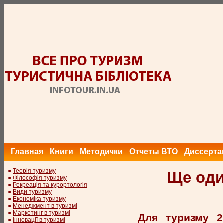
Главная
Книги
Методички
Отчеты ВТО
Диссерта
●
Теорія туризму
Ще оди
●
Філософія туризму
●
Рекреація та курортологія
●
Види туризму
●
Економіка туризму
●
Менеджмент в туризмі
●
Маркетинг в туризмі
Для туризму 2
●
Інновації в туризмі