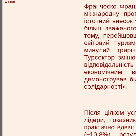
●
Інші
Франческо Франж
міжнародну про
істотний внесок 
більш зваженого
тому, перейшовш
світовий туриз
минулий трирі
Турсектор зміню
відповідальніст
економічним в
демонстрував біл
солідарності».
Після цілком у
лідери, показни
практично вдвічі
(+10,8%), рез