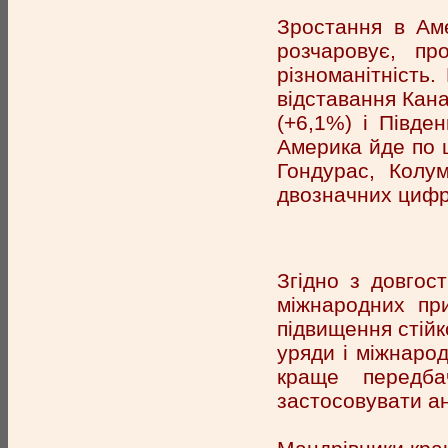
Зростання в Аме
розчаровує, пр
різноманітність.
відставання Кана
(+6,1%) і Півде
Америка йде по ш
Гондурас, Колум
двозначних цифр
Згідно з довгос
міжнародних при
підвищення стійк
уряди і міжнарод
краще передба
застосовувати ан