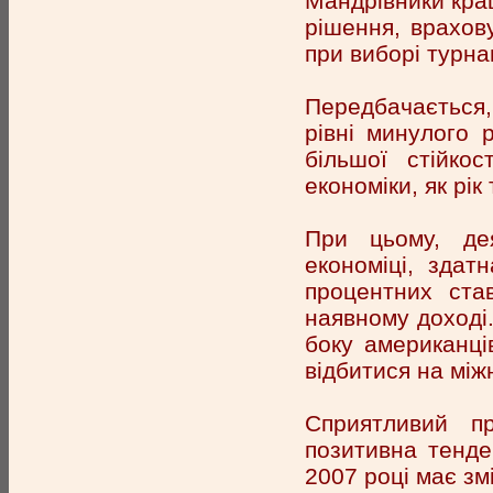
Мандрівники кра
рішення, врахов
при виборі турна
Передбачається,
рівні минулого 
більшої стійко
економіки, як рік 
При цьому, дея
економіці, здат
процентних ста
наявному доході.
боку американці
відбитися на між
Сприятливий пр
позитивна тенде
2007 році має зм