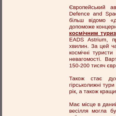
Європейський ав
Defence and Spa
більш відомо «д
допоможе концерн
космічним тури
EADS Astrium, п
хвилин. За цей ча
космічні туристи
невагомості. Вар
150-200 тисяч євр
Також стає д
гірськолижні тури
рік, а також кращ
Має місце в дани
весілля могла б