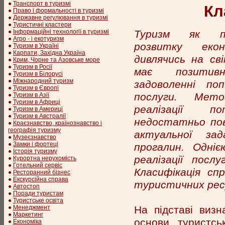
●
Транспорт в туризмі
Кл
●
Право і формальності в туризмі
●
Державне регулювання в туризмі
●
Туристичні кластери
Туризм як по
●
Інформаційні технології в туризмі
●
Агро - і екотуризм
розвитку еко
●
Туризм в Україні
●
Карпати, Західна Україна
дивлячись на св
●
Крим, Чорне та Азовське море
●
Туризм в Росії
має позитив
●
Туризм в Білорусі
●
Міжнародний туризм
задоволенні по
●
Туризм в Європі
послуги. Мето
●
Туризм в Азії
●
Туризм в Африці
реалізації п
●
Туризм в Америці
●
Туризм в Австралії
недостатньо пов
●
Краєзнавство, країнознавство і
географія туризму
актуальної зад
●
Музеєзнавство
●
Замки і фортеці
прогалин. Одні
●
Історія туризму
реалізації посл
●
Курортна нерухомість
●
Готельний сервіс
Класифікація с
●
Ресторанний бізнес
●
Екскурсійна справа
туристичних ресур
●
Автостоп
●
Поради туристам
●
Туристське освіта
На підставі виз
●
Менеджмент
●
Маркетинг
основи туристськ
●
Економіка