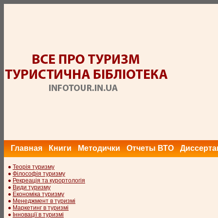
Главная
Книги
Методички
Отчеты ВТО
Диссерта
●
Теорія туризму
●
Філософія туризму
●
Рекреація та курортологія
●
Види туризму
●
Економіка туризму
●
Менеджмент в туризмі
●
Маркетинг в туризмі
●
Інновації в туризмі