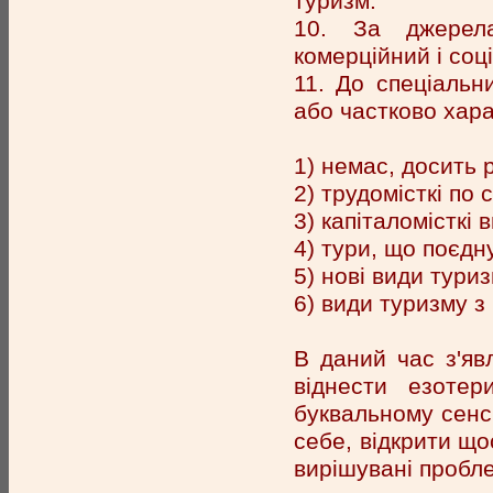
туризм.
10. За джерел
комерційний і соц
11. До спеціальн
або частково хар
1) немас, досить р
2) трудомісткі по
3) капіталомісткі 
4) тури, що поєдн
5) нові види тур
6) види туризму 
В даний час з'яв
віднести езоте
буквальному сенсі
себе, відкрити що
вирішувані пробле