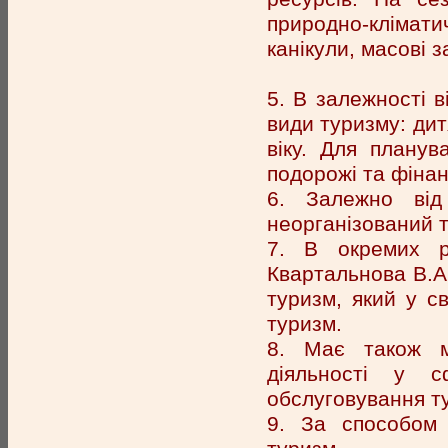
природно-кліматич
канікули, масові з
5. В залежності в
види туризму: дит
віку. Для планув
подорожі та фінан
6. Залежно від 
неорганізований 
7. В окремих ро
Квартальнова В.А.
туризм, який у с
туризм.
8. Має також м
діяльності у с
обслуговування ту
9. За способом 