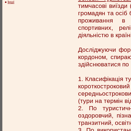
●
Інші
тимчасові виїзди 
громадян та осіб 
проживання в о
спортивних, рел
діяльністю в країн
Досліджуючи форм
кордоном, спира
здійснюватися по 
1. Класифікація т
короткостроковий 
середньостроковий
(тури на термін від
2. По туристичн
оздоровчий, пізна
транзитний, освітн
3. По використан