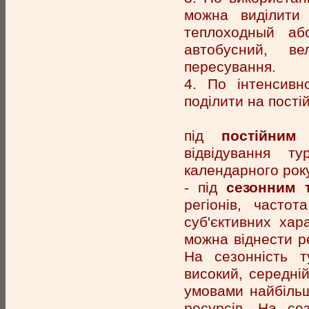
можна виділити 
теплоходный або
автобусний, в
пересування.
4. По інтенсивн
поділити на пості
під
постійним
відвідування ту
календарного року
- під
сезонним 
регіонів, часто
суб'єктивних хар
можна віднести р
На сезонність т
високий, середні
умовами найбільш
ресурсів. На се