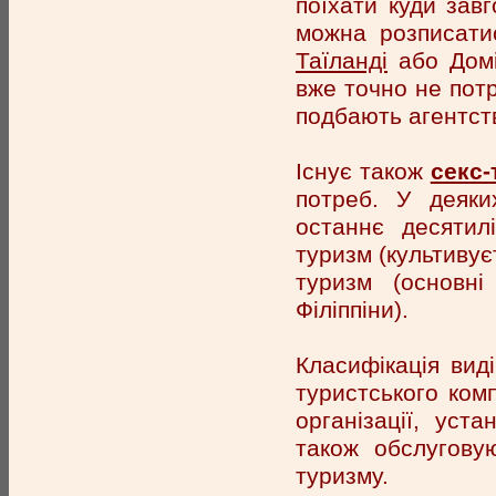
поїхати куди зав
можна розписати
Таїланді
або Домін
вже точно не потр
подбають агентст
Існує також
секс-
потреб. У деяки
останнє десятил
туризм (культивує
туризм (основні
Філіппіни).
Класифікація вид
туристського ком
організації, уст
також обслуговую
туризму.