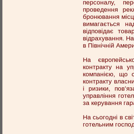
персоналу, пе
проведення рек
бронювання місць
вимагається на
відповідає това
відрахування. Н
в Північній Амери
На європейськ
контракту на уп
компанією, що с
контракту власни
і ризики, пов’я
управління готе
за керування гар
На сьогодні в св
готельним господ