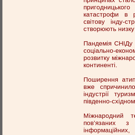
пригодницького
катастрофи в р
світову інду-с
створюють низку
Пандемія СНІДу 
соціально-еконо
розвитку міжнар
континенті.
Поширення атипо
вже спричинило
індустрії тури
південно-східному
Міжнародний 
пов’язаних з 
інформаційних,