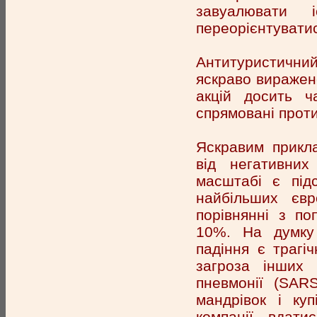
завуалювати 
переорієнтувати
Антитуристичний 
яскраво виражен
акцій досить ч
спрямовані проти
Яскравим прикла
від негативних
масштабі є підс
найбільших євр
порівнянні з по
10%. На думку 
падіння є трагі
загроза інших 
пневмонії (SARS
мандрівок і куп
компанії вдати