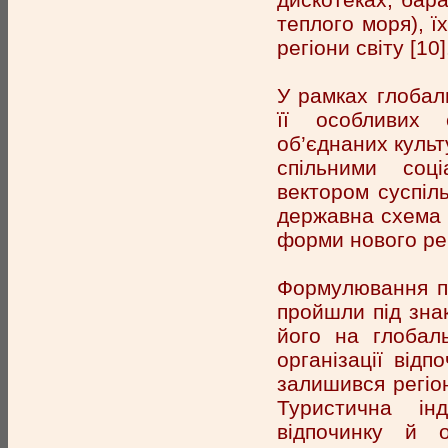
теплого моря), ї
регіони світу [10]
У рамках глобал
її особливих с
об’єднаних куль
спільними соці
вектором суспіль
державна схема 
форми нового рег
Формулювання пр
пройшли під зна
його на глобал
організації від
залишився регіо
Туристична інд
відпочинку й о