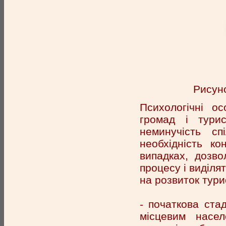
Рисуно
Психологічні ос
громад і тури
неминучість сп
необхідність к
випадках, дозв
процесу і виділят
на розвиток тури
- початкова ста
місцевим насе