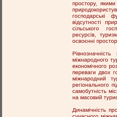
простору, якими
природокористув
господарські ф
відсутності пр
сільського гос
ресурсів, туриз
освоєнні простор
Рівнозначність
міжнародного ту
економічного роз
переваги двох г
міжнародний ту
регіонального пі
самобутність міс
на масовий тури
Динамічність про
сучасного міжна