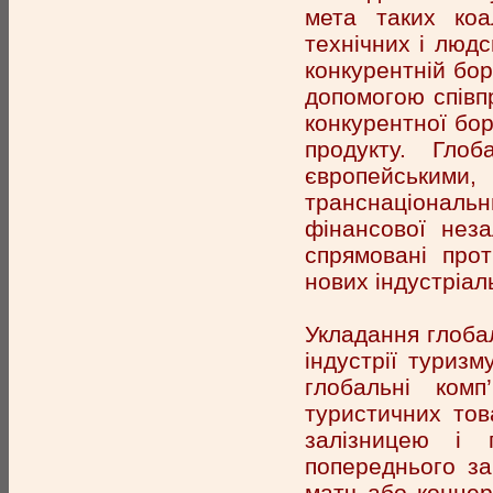
мета таких коа
технічних і людс
конкурентній боро
допомогою співп
конкурентної бо
продукту. Гло
європейським
транснаціонал
фінансової неза
спрямовані прот
нових індустріал
Укладання глоба
індустрії туризм
глобальні ком
туристичних това
залізницею і п
попереднього за
матч або концер