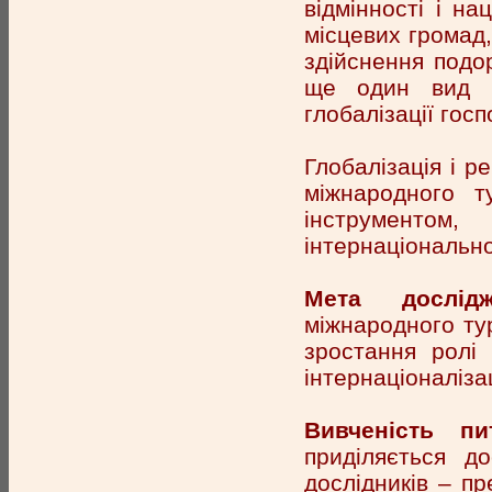
відмінності і на
місцевих громад
здійснення подор
ще один вид пр
глобалізації госп
Глобалізація і р
міжнародного т
інструменто
інтернаціонально
Мета дослідж
міжнародного ту
зростання ролі 
інтернаціоналізац
Вивченість пи
приділяється д
дослідників – пр