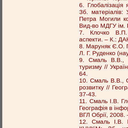
6. Глобалізація 
Зб. матеріалів: 
Петра Могили ко
Вид-во МДГУ ім. 
7. Клочко В.П. 
аспекти. – К.: ДА
8. Маруняк Є.О. Г
Л. Г. Руденко (на
9. Смаль В.В., 
туризму // Украї
64.
10. Смаль В.В., 
розвитку // Геог
37-43.
11. Смаль І.В. Г
Географія в інфор
ВГЛ Обрії, 2008. –
12. Смаль І.В. Г