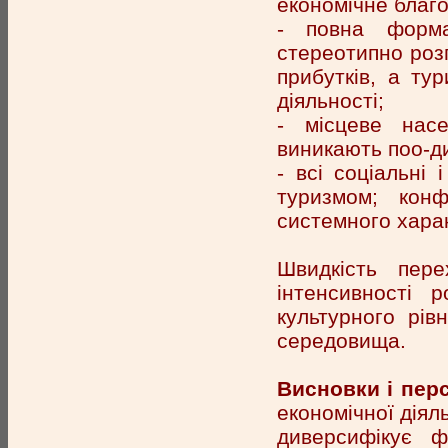
економічне благо
- повна формал
стереотипно роз
прибутків, а ту
діяльності;
- місцеве насе
виникають поо-ди
- всі соціальні 
туризмом; кон
системного харак
Швидкість пере
інтенсивності р
культурного рів
середовища.
Висновки і пер
економічної діял
диверсифікує ф