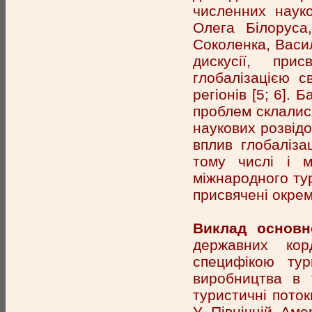
численних науко
Олега Білоруса
Соколенка, Васил
дискусії, при
глобалізацією с
регіонів [5; 6]. 
проблем склалися
наукових розвідо
вплив глобалізац
тому числі і м
міжнародного тур
присвячені окремі
Виклад основно
державних кор
специфікою тури
виробництва в 
туристичні поток
У Північній Ам