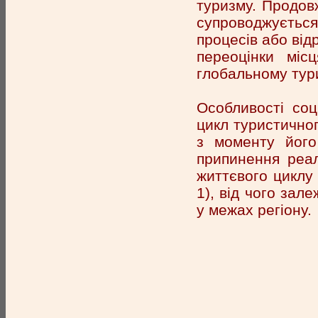
туризму. Продов
супроводжуєтьс
процесів або від
переоцінки міс
глобальному тур
Особливості соц
цикл туристичног
з моменту його
припинення реалі
життєвого циклу 
1), від чого зал
у межах регіону.