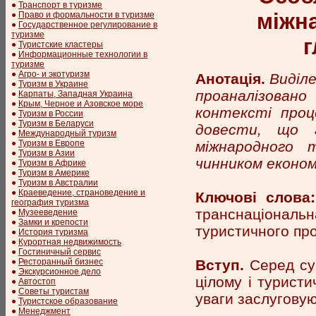
●
Транспорт в туризме
міжна
●
Право и формальности в туризме
●
Государственное регулирование в
туризме
г
●
Туристские кластеры
●
Информационные технологии в
туризме
●
Агро- и экотуризм
Анотація.
Виділе
●
Туризм в Украине
проаналізовано
●
Карпаты, Западная Украина
●
Крым, Черное и Азовское море
контексті проце
●
Туризм в России
●
Туризм в Беларуси
довести, що г
●
Международный туризм
міжнародного 
●
Туризм в Европе
●
Туризм в Азии
чинником економі
●
Туризм в Африке
●
Туризм в Америке
●
Туризм в Австралии
●
Краеведение, страноведение и
Ключові слова:
география туризма
транснаціональ
●
Музееведение
●
Замки и крепости
туристичного про
●
История туризма
●
Курортная недвижимость
●
Гостиничный сервис
Вступ.
Серед суч
●
Ресторанный бизнес
●
Экскурсионное дело
цілому і туристи
●
Автостоп
●
Советы туристам
уваги заслуговуют
●
Туристское образование
●
Менеджмент