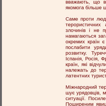
вважають, що в
якомога більше ш
Саме проти люди
терористичних 
злочинів і не 
намагаються зага
окремих країн 
послабити уряд
розвитку. Туреч
Іспанія, Росія, 
країн, які відчу
належать до тер
латентних туристі
Міжнародний теро
шує урядовців, м
ситуації. Посиле
Поширеним явище