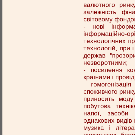
валютного ринку
залежність фін
світовому фондо
- нові інформа
інформаційно-о
технологічних пр
технологій, при
держав "прозори
незворотними;
- посилення ко
країнами і пров
- гомогенізація
споживчого ринку
приносить моду 
побутова технік
напої, засоби 
однакових видів 
музика і літер
дискотеках, бара