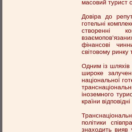
масовий турист о
Довіра до репу
готельні комплекс
створенні к
взаємопов’язани
фінансові чинн
світовому ринку 
Одним із шляхів 
широке залучен
національної гот
транснаціональ
іноземного тури
країни відповідні
Транснаціональн
політики співпр
знаходить вияв 