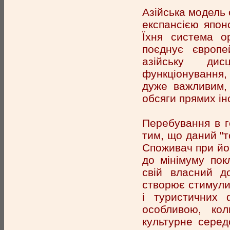
Азійська модель 
експансією японс
Їхня система ор
поєднує європе
азійську дис
функціонування
дуже важливим, 
обсяги прямих ін
Перебування в г
тим, що даний "
Споживач при йог
до мінімуму пок
свій власний д
створює стимули
і туристичних 
особливою, ко
культурне серед