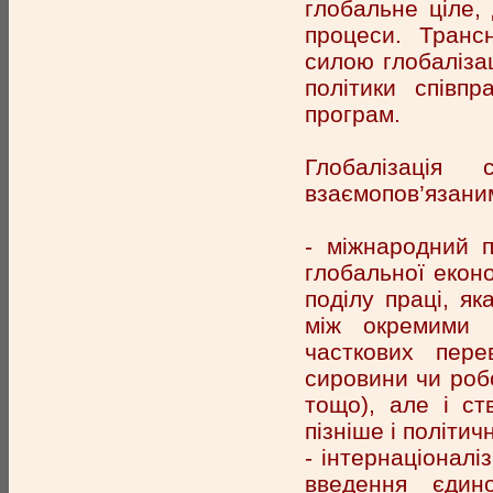
глобальне ціле, 
процеси. Трансн
силою глобаліза
політики співпр
програм.
Глобалізація 
взаємопов’язани
- міжнародний п
глобальної еконо
поділу праці, я
між окремими 
часткових пере
сировини чи робо
тощо), але і с
пізніше і політич
- інтернаціоналі
введення єдино