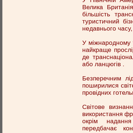
Велика Британія
більшість транс
туристичний біз
недавнього часу, 
У міжнародному т
найкраще прослі
де транснаціона
або ланцюгів .
Безперечним лі
поширилися світо
провідних готель
Світове визнан
використання фра
окрім надання
передбачає кон