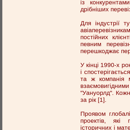
із конкурентам
дрібніших переві
Для індустрії 
авіаперевізник
постійних клієн
певним перевіз
перешкоджає пер
У кінці 1990-х р
і спостерігаєтьс
та ж компанія 
взаємовигідними
"Уануорлд". Кожн
за рік [1].
Проявом глобалі
проектів, які 
історичних і мат