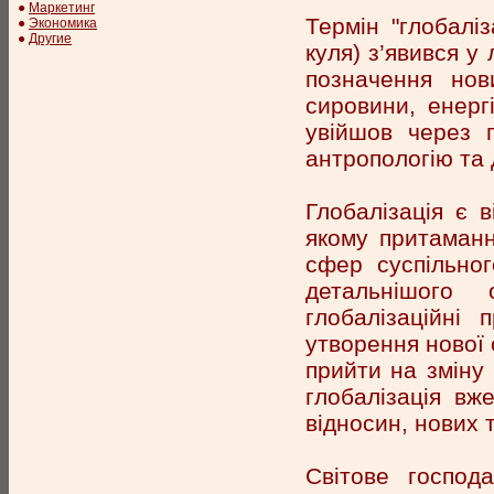
●
Маркетинг
Термін "глобаліз
●
Экономика
●
Другие
куля) з’явився у
позначення нов
сировини, енергі
увійшов через г
антропологію та 
Глобалізація є 
якому притаманне
сфер суспільног
детальнішого
глобалізаційні
утворення нової 
прийти на зміну 
глобалізація в
відносин, нових 
Світове господ