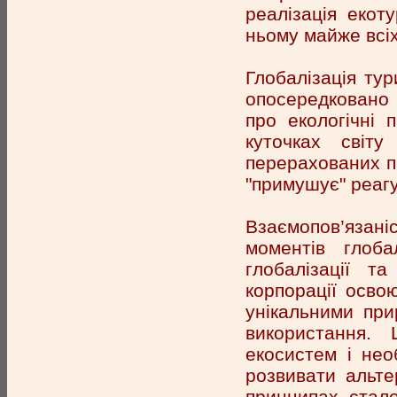
реалізація екот
ньому майже всіх
Глобалізація тур
опосередковано 
про екологічні 
куточках світу
перерахованих п
"примушує" реагу
Взаємопов’язані
моментів глоба
глобалізації та
корпорації осво
унікальними при
використання.
екосистем і нео
розвивати альте
принципах сталос