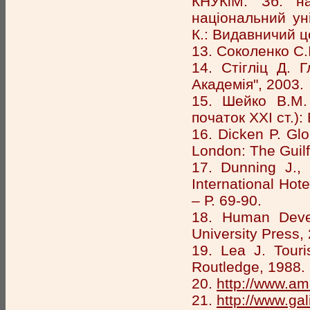
КНУКіМ: Зб. н
національний уні
К.: Видавничий ц
13. Соколенко С.І
14. Стігліц Д. 
Академія", 2003.
15. Шейко В.М. 
початок ХХІ ст.): 
16. Dicken P. Glo
London: The Guilf
17. Dunning J., 
International Hot
– Р. 69-90.
18. Human Deve
University Press,
19. Lea J. Tour
Routledge, 1988.
20.
http://www.am
21.
http://www.ga