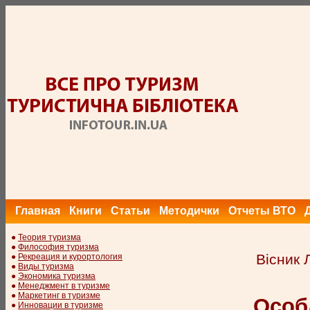
Главная
Книги
Статьи
Методички
Отчеты ВТО
●
Теория туризма
●
Философия туризма
Вісник 
●
Рекреация и курортология
●
Виды туризма
●
Экономика туризма
●
Менеджмент в туризме
●
Маркетинг в туризме
Особ
●
Инновации в туризме