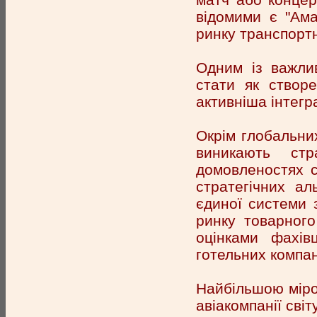
відомими є "Амад
ринку транспортн
Одним із важлив
стати як створе
активніша інтегр
Окрім глобальних
виникають ст
домовленостях с
стратегічних ал
єдиної системи 
ринку товарного
оцінками фахів
готельних компані
Найбільшою мірою
авіакомпанії сві