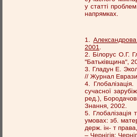
у статті пробле
напрямках.
1.
Александрова
2001
.
2. Білорус О.Г. Г
"Батьківщина", 2
3. Гладун Е. Эк
// Журнал Еврази
4. Глобалізація.
сучасної зарубіжн
ред.), Бородачов
Знання, 2002.
5. Глобалізація 
умовах: зб. матер
держ. ін- т права
– Чернігів: Черні