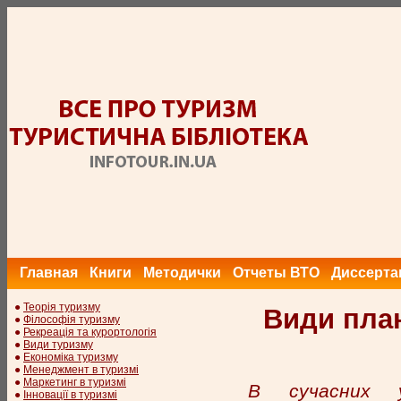
Главная
Книги
Методички
Отчеты ВТО
Диссерта
●
Теорія туризму
Види план
●
Філософія туризму
●
Рекреація та курортологія
●
Види туризму
●
Економіка туризму
●
Менеджмент в туризмі
●
Маркетинг в туризмі
В сучасних у
●
Інновації в туризмі