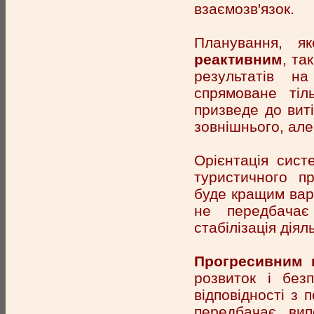
взаємозв'язок.
Планування, я
реактивним
, та
результатів н
спрямоване тіл
призведе до виті
зовнішнього, але 
Орієнтація сист
туристичного п
буде кращим вар
не передбачає
стабілізація діял
Прогресивним 
розвиток і без
відповідності з 
передбачає вип