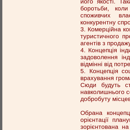
його якості. Та
боротьби, коли
споживчих вла
конкурентну спро
3. Комерційна ко
туристичного пр
агентів з продажу
4. Концепція ін
задоволення інд
відмінні від пот
5. Концепція со
врахування грома
Сюди будуть ст
навколишнього с
добробуту місце
Обрана концепц
орієнтації пла
зорієнтована на