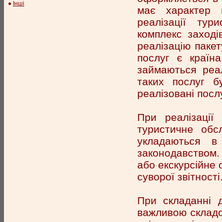
●
Інші
має характер п
реалізації тур
комплекс заходів
реалізацію пакет
послуг є країн
займаються реал
таких послуг б
реалізовані посл
При реалізації
туристичне обс
укладаються в
законодавством.
або екскурсійне 
суворої звітності
При складанні д
важливою складо