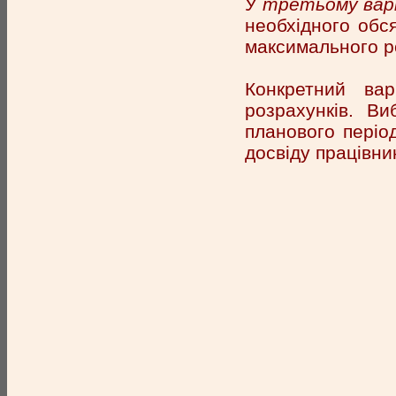
У
третьому вар
необхідного обся
максимального р
Конкретний вар
розрахунків. Ви
планового період
досвіду працівник