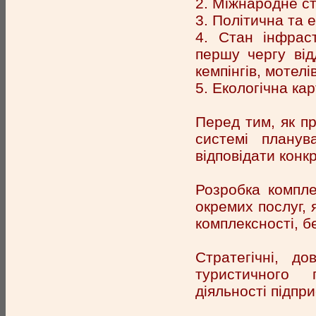
2. Міжнародне ст
3. Політична та е
4. Стан інфраст
першу чергу відд
кемпінгів, мотелі
5. Екологічна ка
Перед тим, як пр
системі планув
відповідати конкр
Розробка компле
окремих послуг, 
комплексності, б
Стратегічні, до
туристичного 
діяльності підпр