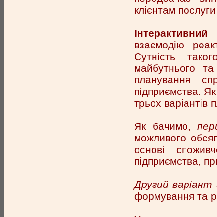
клієнтам послуг
Інтерактивни
взаємодію реак
Сутність тако
майбутнього та
планування сп
підприємства. Як
трьох варіантів п
Як бачимо,
пер
можливого обсяг
основі спожив
підприємства, пр
Другий варіант
формування та ре