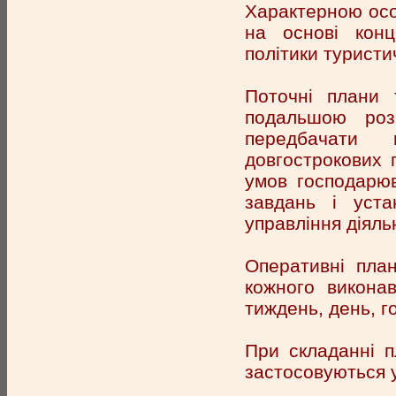
Характерною осо
на основі конце
політики туристи
Поточні плани 
подальшою роз
передбачати 
довгострокових 
умов господарюв
завдань і уст
управління діяль
Оперативні пла
кожного виконав
тиждень, день, г
При складанні п
застосовуються у