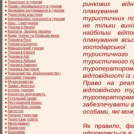
●
Транспорт в туризмі
ринкових від
●
Право і формальності в туризмі
планування о
●
Державне регулювання в туризмі
●
Туристичні кластери
туристичних по
●
Інформаційні технології в туризмі
●
Агро - і екотуризм
не тільки вих
●
Туризм в Україні
найбільш відп
●
Карпати, Західна Україна
●
Крим, Чорне та Азовське море
планування всь
●
Туризм в Росії
●
Туризм в Білорусі
господарської 
●
Міжнародний туризм
●
Туризм в Європі
туристичного 
●
Туризм в Азії
туристичного п
●
Туризм в Африці
●
Туризм в Америці
туроператором
●
Туризм в Австралії
●
Краєзнавство, країнознавство і
відповідності із
географія туризму
Право на реал
●
Музеєзнавство
●
Замки і фортеці
відповідного т
●
Історія туризму
●
Курортна нерухомість
туроператор
●
Готельний сервіс
●
Ресторанний бізнес
забезпечувати в
●
Екскурсійна справа
особами, які мо
●
Автостоп
●
Поради туристам
●
Туристське освіта
●
Менеджмент
Як правило, фо
●
Маркетинг
оформляється в 
●
Економіка