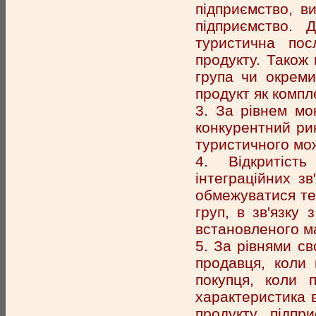
підприємство, ви
підприємство. 
туристична пос
продукту. Також 
група чи окреми
продукт як компл
3. За рівнем мо
конкурентний рин
туристичного мо
4. Відкритіст
інтеграційних зв
обмежуватися тер
груп, в зв'язку
встановленого м
5. За рівнями с
продавця, коли
покупця, коли 
характеристика в
продукту підпри