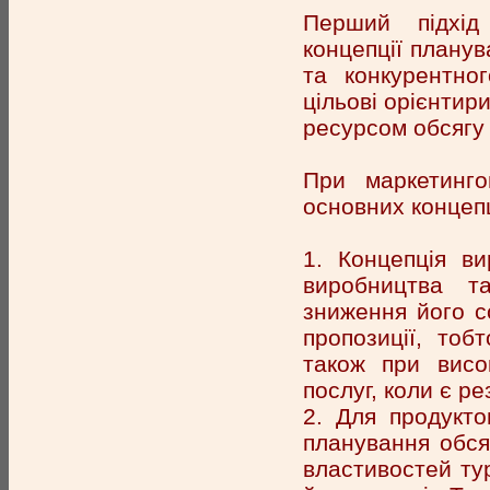
Перший підхід
концепції планув
та конкурентно
цільові орієнтир
ресурсом обсягу 
При маркетинго
основних концепц
1. Концепція в
виробництва т
зниження його с
пропозиції, тоб
також при висок
послуг, коли є ре
2. Для продукто
планування обся
властивостей ту