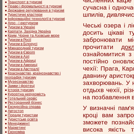
численних кафе і
●
Транспорт в туризмі
сучасна і одноча
●
Право і формальності в туризмі
●
Державне регулювання в туризмі
шпилів, дивлячись
●
Туристичні кластери
●
Інформаційні технології в туризмі
●
Агро - і екотуризм
Чеські озера і л
●
Туризм в Україні
досить цікаві 
●
Карпати, Західна Україна
●
Крим, Чорне та Азовське море
забронювати мі
●
Туризм в Росії
●
Туризм в Білорусі
прочитати
док
●
Міжнародний туризм
●
Туризм в Європі
ознайомитися з 
●
Туризм в Азії
постійно оновлю
●
Туризм в Африці
●
Туризм в Америці
чехії: Прага, Ка
●
Туризм в Австралії
●
Краєзнавство, країнознавство і
давнину аристокр
географія туризму
захворювань. У н
●
Музеєзнавство
●
Замки і фортеці
отдыхв чехії, рі
●
Історія туризму
●
Курортна нерухомість
на позбавлення в
●
Готельний сервіс
●
Ресторанний бізнес
У визначні пам'я
●
Екскурсійна справа
●
Автостоп
кроці вам запр
●
Поради туристам
●
Туристське освіта
зможете познай
●
Менеджмент
●
Маркетинг
висока якість 
●
Економіка