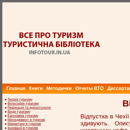
Главная
Книги
Методички
Отчеты ВТО
Диссерта
●
Теорія туризму
В
●
Філософія туризму
●
Рекреація та курортологія
●
Види туризму
Відпустка в Чехії
●
Економіка туризму
●
Менеджмент в туризмі
здивують. Опи
●
Маркетинг в туризмі
●
Інновації в туризмі