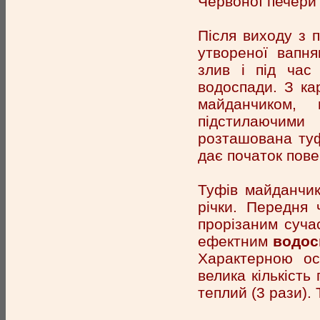
Червоної печери 
Після виходу з 
утвореної вапня
злив і під час
водоспади. З ка
майданчиком,
підстилаючим
розташована туф
дає початок пове
Туфів майданчи
річки. Передня 
прорізаним суча
ефектним
водос
Характерною ос
велика кількість 
теплий (3 рази). 