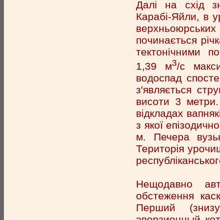
Далі на схід 
Карабі-Яйли, в 
верхньоюрських
починається річк
тектонічними п
3
1,39 м
/с макс
водоспад спосте
з'являється стр
висоти 3 метри.
відкладах вапняк
з якої епізодичн
м. Печера вузь
Територія урочи
республіканськог
Нещодавно авт
обстеження кас
Перший (знизу
эворзионный кот