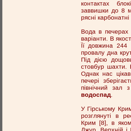
контактах бло
заввишки до 8 м
рясні карбонатні
Вода в печерах 
варіанти. В якос
Її довжина 244 
провалу дна кру
Під дією дощов
стовбур шахти. 
Однак нас цікав
печері зберігає
північний зал з
водоспад
.
У Гірському Кри
розглянуті в ре
Крим [8], в яко
Джур, Верхній і