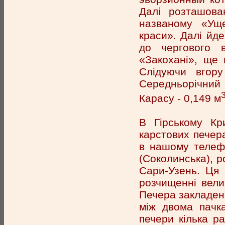
Далі розташова
названому «Уще
краси». Далі йд
до чергового 
«Закохані», ще
Слідуючи вгору
Середньорічний
Карасу - 0,149 м
В Гірському К
карстових печер
в нашому телефі
(Соколинська), р
Сари-Узень. Ця
розчищенні вели
Печера закладена
між двома пачк
печери кілька р