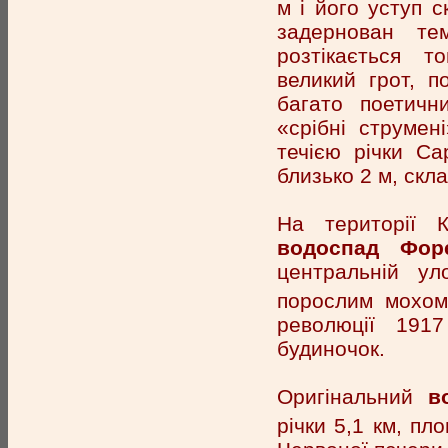
м і його уступ 
задернован те
розтікається т
великий грот, 
багато поетичн
«срібні струмен
течією річки Са
близько 2 м, скл
На території К
водоспад Фор
центральній ул
порослим мохом
революції 191
будиночок.
Оригінальний
в
річки 5,1 км, пл