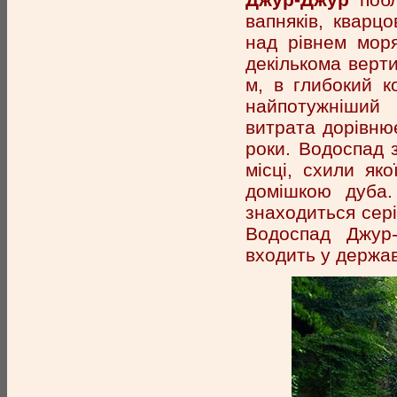
вапняків, кварцо
над рівнем мор
декількома верт
м, в глибокий к
найпотужніший 
витрата дорівню
роки. Водоспад 
місці, схили як
домішкою дуба.
знаходиться серія
Водоспад Джур-
входить у держав