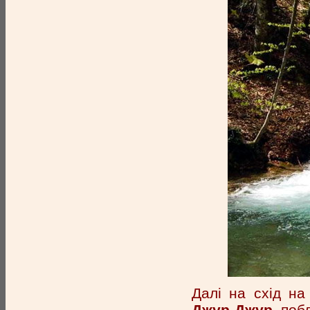
Далі на схід на
Джур-Джур
побл