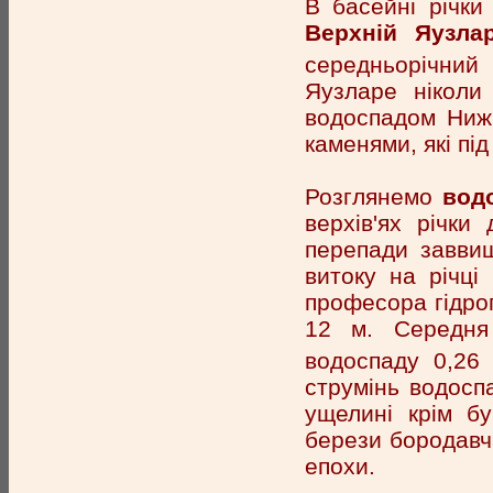
В басейні річки
Верхній Яузла
середньорічний 
Яузларе ніколи 
водоспадом Нижн
каменями, які пі
Розглянемо
водо
верхів'ях річки
перепади заввиш
витоку на річці
професора гідрог
12 м. Середня 
водоспаду 0,26
струмінь водосп
ущелині крім бу
берези бородавча
епохи.