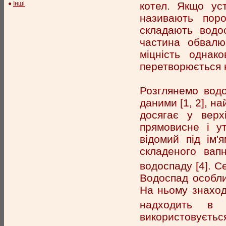
котел. Якщо ус
●
Інші
називають пор
складають водо
частина обвалю
міцність однак
перетворюється н
Розглянемо водо
даними [1, 2], н
досягає у верх
прямовисне і у
відомий під ім
складеного ва
водоспаду [4]. С
Водоспад особли
На ньому знаход
надходить в 
використовуєтьс