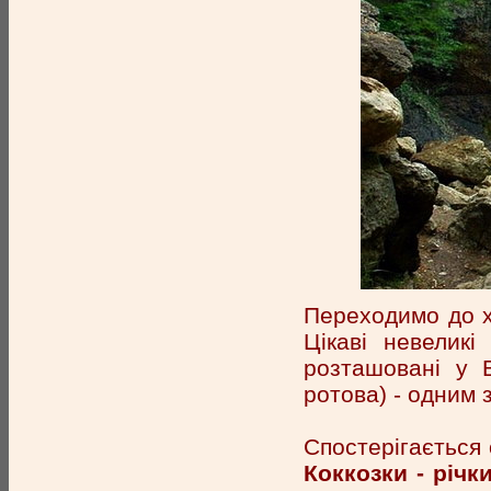
Переходимо до х
Цікаві невеликі
розташовані у В
ротова) - одним з
Спостерігається
Коккозки - річк