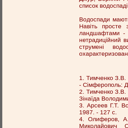
список водоспаді
Водоспади мають
Навіть просте 
ландшафтами - 
нетрадиційний ви
струмені вод
охарактеризовані
1. Тимченко З.В.
- Сімферополь: До
2. Тимченко З.В.
Зінаїда Володими
3. Арсеев Г.Т. В
1987. - 127 с.
4. Олиферов, А.
Миколайович О