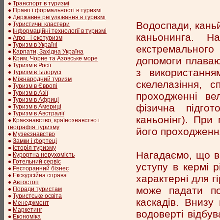
●
Транспорт в туризмі
●
Право і формальності в туризмі
●
Державне регулювання в туризмі
Водоспади, каньй
●
Туристичні кластери
●
Інформаційні технології в туризмі
каньонинга. 
●
Агро - і екотуризм
●
Туризм в Україні
екстремального
●
Карпати, Західна Україна
допомоги плаваюч
●
Крим, Чорне та Азовське море
●
Туризм в Росії
з використання
●
Туризм в Білорусі
●
Міжнародний туризм
скелелазіння, 
●
Туризм в Європі
●
Туризм в Азії
проходженні ве
●
Туризм в Африці
фізична підгот
●
Туризм в Америці
●
Туризм в Австралії
каньонінг). При
●
Краєзнавство, країнознавство і
географія туризму
його проходження
●
Музеєзнавство
●
Замки і фортеці
●
Історія туризму
Нагадаємо, що во
●
Курортна нерухомість
●
Готельний сервіс
уступу в кермі 
●
Ресторанний бізнес
●
Екскурсійна справа
характерні для гі
●
Автостоп
може падати по
●
Поради туристам
●
Туристське освіта
каскадів. Внизу
●
Менеджмент
●
Маркетинг
водоверті відбу
●
Економіка