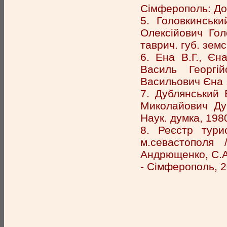
Сімферополь: Дол
5. Головкинськ
Олексійович Гол
таврич. губ. земс
6. Ена В.Г., Єн
Василь Георгі
Васильович Єна .
7. Дублянський 
Миколайович Дуб
Наук. думка, 1980
8. Реєстр тури
м.севастополя 
Андрющенко, С.А.
- Сімферополь, 20