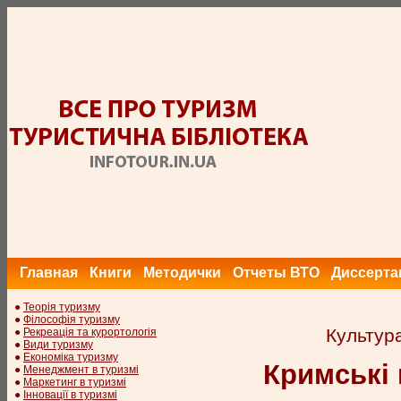
Главная
Книги
Методички
Отчеты ВТО
Диссерта
●
Теорія туризму
●
Філософія туризму
Культура
●
Рекреація та курортологія
●
Види туризму
●
Економіка туризму
Кримські 
●
Менеджмент в туризмі
●
Маркетинг в туризмі
●
Інновації в туризмі