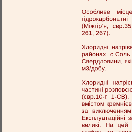
Особливе місце
гідрокарбонатні
(Міжгір’я, свр.
261, 267).
Хлоридні натріє
районах с.Соль 
Свердловини, які
м3/добу.
Хлоридні натріє
частині розповсю
(свр.10-г, 1-СВ)
вмістом кремнієв
за виключенням 
Експлуатаційні 
великі. На цей
глибин та труд