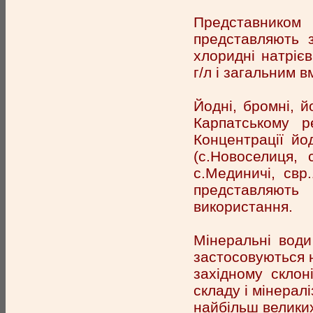
Представником
представляють з
хлоридні натріє
г/л і загальним в
Йодні, бромні, 
Карпатському р
Концентрації йо
(с.Новоселиця, 
с.Мединичі, свр
представляють 
використання.
Мінеральні води
застосовуються 
західному склон
складу і мінералі
найбільш велики