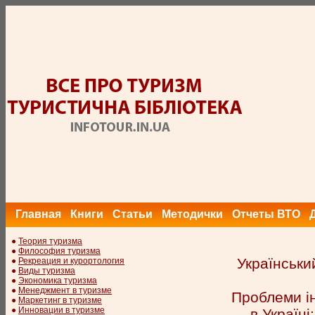
Главная
Книги
Статьи
Методички
Отчеты ВТО
●
Теория туризма
●
Философия туризма
Українськи
●
Рекреация и курортология
●
Виды туризма
●
Экономика туризма
●
Менеджмент в туризме
Проблеми ін
●
Маркетинг в туризме
●
Инновации в туризме
в Україні