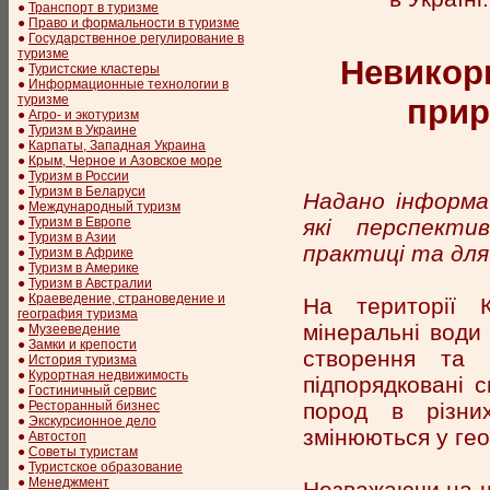
●
Транспорт в туризме
●
Право и формальности в туризме
●
Государственное регулирование в
туризме
Невикор
●
Туристские кластеры
●
Информационные технологии в
туризме
прир
●
Агро- и экотуризм
●
Туризм в Украине
●
Карпаты, Западная Украина
●
Крым, Черное и Азовское море
●
Туризм в России
●
Туризм в Беларуси
Надано інформа
●
Международный туризм
які перспекти
●
Туризм в Европе
●
Туризм в Азии
практиці та для
●
Туризм в Африке
●
Туризм в Америке
●
Туризм в Австралии
●
Краеведение, страноведение и
На території К
география туризма
мінеральні води 
●
Музееведение
●
Замки и крепости
створення та 
●
История туризма
●
Курортная недвижимость
підпорядковані 
●
Гостиничный сервис
пород в різних
●
Ресторанный бизнес
●
Экскурсионное дело
змінюються у гео
●
Автостоп
●
Советы туристам
●
Туристское образование
●
Менеджмент
Незважаючи на ш