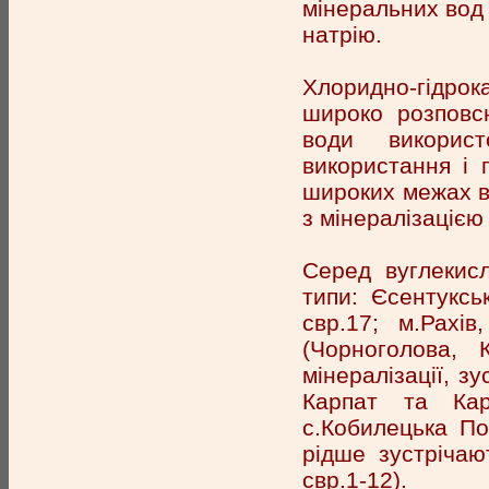
мінеральних вод ц
натрію.
Хлоридно-гідрок
широко розповс
води викорис
використання і 
широких межах ві
з мінералізацією 
Серед вуглекисл
типи: Єсентуксь
свр.17; м.Рахів
(Чорноголова, 
мінералізації, з
Карпат та Кар
с.Кобилецька По
рідше зустрічаю
свр.1-12).