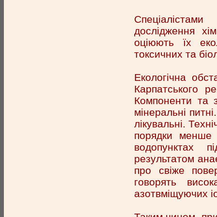
Спеціалістами
дослідження хім
оціюють їх екол
токсичних та біо
Екологічна обс
Карпатського ре
Компоненти та з
мінеральні питні
лікувальні. Техні
порядки менше 
водопунктах п
результатом ана
про свіже пове
говорять висок
азотвміщуючих іон
Таким чином, при