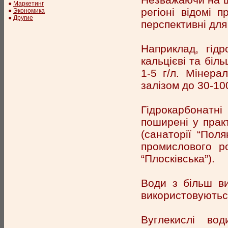
●
Маркетинг
регіоні відомі п
●
Экономика
●
Другие
перспективні для
Наприклад, гідро
кальцієві та біл
1-5 г/л. Мінерал
залізом до 30-100
Гідрокарбонатні
поширені у прак
(санаторії “Поля
промислового ро
“Плосківська”).
Води з більш ви
використовуються
Вуглекислі во