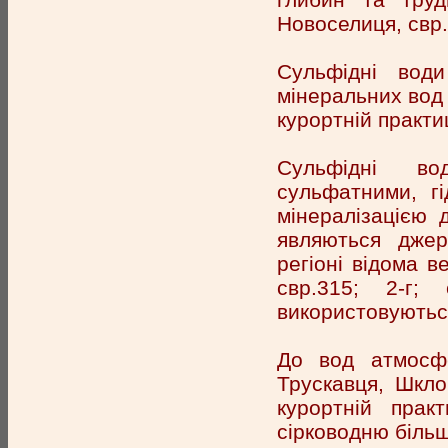
Новоселиця, свр.1
Сульфідні вод
мінеральних вод 
курортній практиц
Сульфідні во
сульфатними, г
мінералізацією 
являються джер
регіоні відома в
свр.315; 2-г;
використовуютьс
До вод атмосфе
Трускавця, Шкло
курортній прак
сірководню більш