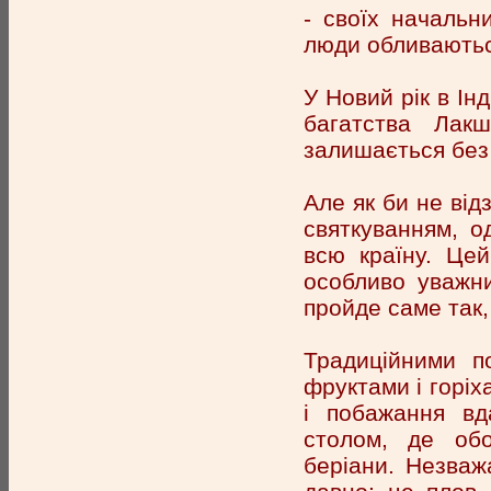
- своїх начальн
люди обливаютьс
У Новий рік в Ін
багатства Лак
залишається без 
Але як би не відз
святкуванням, о
всю країну. Цей
особливо уважни
пройде саме так,
Традиційними п
фруктами і горіх
і побажання вд
столом, де обо
беріани. Незваж