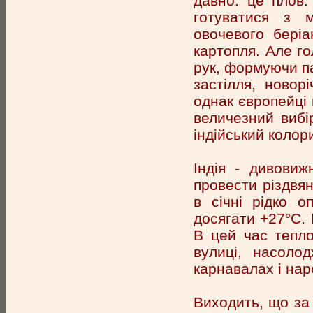
давно: це плов.
готуватися з м
овочевого беріа
картопля. Але го
рук, формуючи па
застілля, новор
однак європейці 
величезний вибі
індійський колори
Індія - дивовиж
провести різдвян
в січні рідко о
досягати +27°С.
В цей час тепло
вулиці, насоло
карнавалах і нар
Виходить, що за к