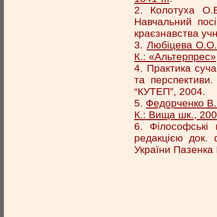
2. Колотуха О.В
Навчальний посі
краєзнавства учн
3.
Любіцева О.О.
К.: «Альтерпрес»
4. Практика суча
та перспективи.
“КУТЕП”, 2004.
5.
Федорченко В.К
К.: Вища шк., 200
6. Філософські
редакцією док. 
України Пазенка В