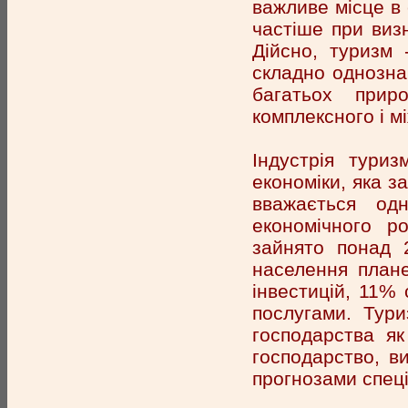
важливе місце в
частіше при виз
Дійсно, туризм 
складно однозна
багатьох прир
комплексного і м
Індустрія тури
економіки, яка з
вважається одн
економічного ро
зайнято понад 
населення план
інвестицій, 11% 
послугами. Тури
господарства як 
господарство, в
прогнозами спеціа