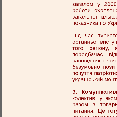
загалом у 2008
роботи охоплен
загальної кільк
показника по Укра
Під час турист
останньої виступ
того регіону,
передбачає ві
заповідних терит
безумовно позит
почуття патріот
український мент
3.
Комунікатив
колектив, у яко
разом з товари
питання. Це го
процес виховання