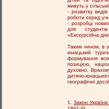
живуть у сільські
- розвитку виді
роботи серед учн
- розробці нових
для студентів
«Екскурсійна дія
Таким чином, в у
юнацький туриз
формування всеб
позицією, наці
духовно. Врахов
дитячо-юнацько
географічні досл
1.
Закон України
1841-ІІІ
.