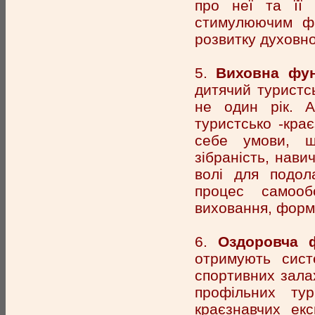
про неї та її 
стимулюючим фа
розвитку духовн
5.
Виховна фун
дитячий туристсь
не один рік. А
туристсько -кра
себе умови, щ
зібраність, нави
волі для подол
процес самооб
виховання, форм
6.
Оздоровча ф
отримують сист
спортивних залах
профільних тур
краєзнавчих ек