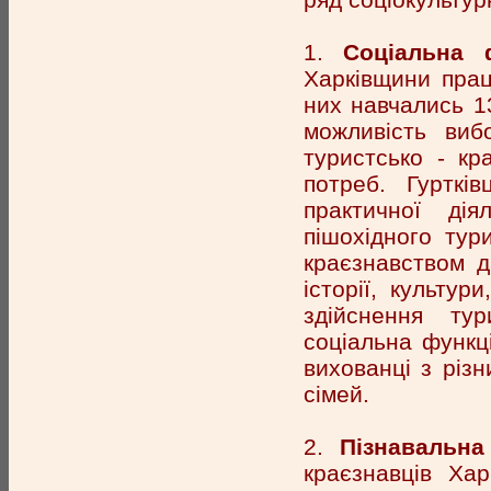
1.
Соціальна ф
Харківщини прац
них навчались 1
можливість виб
туристсько - кр
потреб. Гурткі
практичної ді
пішохідного тур
краєзнавством д
історії, культур
здійснення тур
соціальна функц
вихованці з різ
сімей.
2.
Пізнавальна
краєзнавців Хар