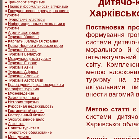
дитячо-
●
Транспорт в туризме
●
Право и формальности в туризме
Харківсько
●
Государственное регулирование в
туризме
●
Туристские кластеры
●
Информационные технологии в
Постановка пр
туризме
●
Агро- и экотуризм
формування гром
●
Туризм в Украине
системи дитячо-
●
Карпаты, Западная Украина
●
Крым, Черное и Азовское море
морального й ф
●
Туризм в России
●
Туризм в Беларуси
інтелектуальний
●
Международный туризм
світу. Комплекс
●
Туризм в Европе
●
Туризм в Азии
метою вдоскона
●
Туризм в Африке
●
Туризм в Америке
туризму на за
●
Туризм в Австралии
●
Краеведение, страноведение и
актуальними пи
география туризма
внести вагомий 
●
Музееведение
●
Замки и крепости
●
История туризма
●
Курортная недвижимость
Метою статті
є 
●
Гостиничный сервис
системи дитячо
●
Ресторанный бизнес
●
Экскурсионное дело
Харківської обла
●
Автостоп
●
Советы туристам
●
Туристское образование
●
Менеджмент
Аналіз дослідж