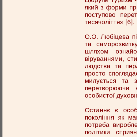
який з форми пр
поступово пере
тисячоліття» [6].
О.О. Любіцева п
та саморозвитку
шляхом ознайо
віруваннями, ст
людства та пер
просто спогляда
милується та з
перетворюючи 
особистої духовно
Останнє є особ
покоління як ма
потреба виробле
політики, сприя