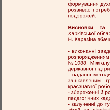
формування духо
розвиває потреб
подорожей.
Висновки та 
Харківської обла
Н. Каразіна вбач
- виконанні завд
розпорядженням 
№1088, Міжгалуз
державної підтри
- наданні метод
зацікавленим г
краєзнавчої робо
- збереженні й р
педагогічних кад
- залученні до т
дітей та підліт