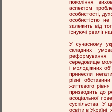
покоління, вихо
аспектом пробл
особистості, дух
особистістю не
залежить від то
існуючі реалії на
У сучасному укр
складних умов
реформування,
середовище молод
і молодіжних об
принесли негати
різні обставин
життєвого рівня 
призводить до р
асоціальної пове
суспільства. У 
освіти в Україні,