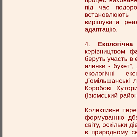
під час подоро
встановлюють с
вирішувати реал
адаптацію.
4.
Екологічна
керівництвом фа
беруть участь в 
ялинки - букет”
екологічні ек
„Гомільшанські л
Коробові Хутори
(Ізюмський район)
Колективне пере
формуванню дба
світу, оскільки 
в природному се