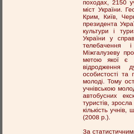
походах, 2150 у
міст України. Г
Крим, Київ, Чер
президента Украї
культури і тури
України у справ
телебачення 
Міжгалузеву про
метою якої є п
відродження д
особистості та 
молоді. Тому ос
учнівською молод
автобусних екс
туристів, зросла 
кількість учнів, 
(2008 р.).
За статистичними