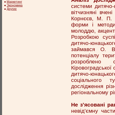
●
Маркетинг
системи дитячо-
●
Экономика
●
Другие
вітчизняні вчені
Корнєєв, М. П. 
форми і методи 
молоддю, акценту
Розробкою сусп
дитячо-юнацького
займався О. В
потенціалу тери
розроблено с
Кіровоградської 
дитячо-юнацько
соціального т
дослідження різн
регіональному рі
Не з’ясовані р
невід’ємну част