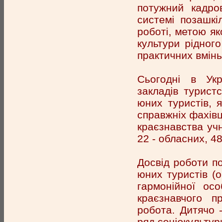
потужний кадро
системі позашкіл
роботі, метою як
культури рідного
практичних вмінь 
Сьогодні в Укр
закладів туристс
юних туристів, 
справжніх фахівці
краєзнавства учн
22 - обласних, 48
Досвід роботи по
юних туристів (
гармонійної осо
краєзнавчого п
робота. Дитячо 
ряд соціокультур