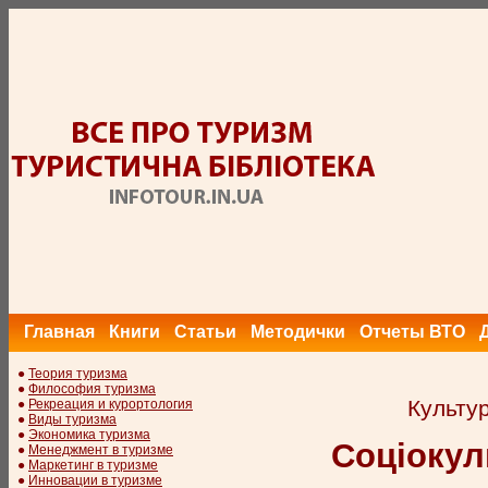
Главная
Книги
Статьи
Методички
Отчеты ВТО
●
Теория туризма
●
Философия туризма
Культур
●
Рекреация и курортология
●
Виды туризма
●
Экономика туризма
Соціокул
●
Менеджмент в туризме
●
Маркетинг в туризме
●
Инновации в туризме