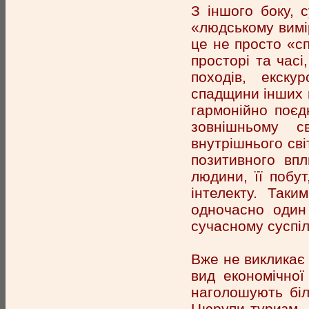
З іншого боку, 
«людському вимір
це не просто «с
просторі та часі
походів, екску
спадщини інших к
гармонійно поєд
зовнішньому с
внутрішнього сві
позитивного вп
людини, її побу
інтелекту. Таки
одночасно один
сучасному суспіл
Вже не викликає 
вид економічної
наголошують біл
Цюрупи туризм -