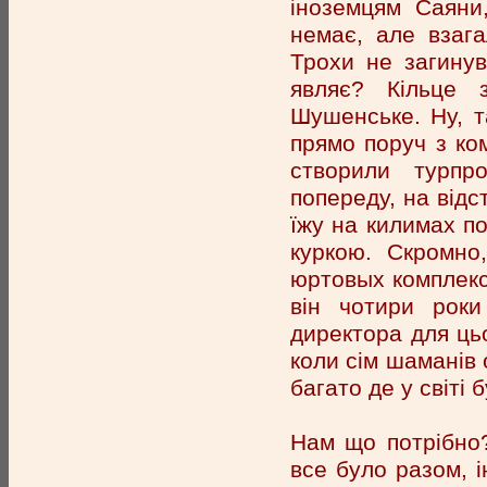
іноземцям Саяни
немає, але взага
Трохи не загинув
являє? Кільце 
Шушенське. Ну, т
прямо поруч з ко
створили турпр
попереду, на відс
їжу на килимах п
куркою. Скромно
юртовых комплекса
він чотири роки
директора для ць
коли сім шаманів 
багато де у світі 
Нам що потрібно?
все було разом, 