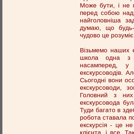
Може бути, і не 
перед собою над
найголовніша за
думаю, що будь-
чудово це розуміє
Візьмемо наших е
школа одна з н
насамперед, у
екскурсоводів. Ал
Сьогодні вони ос
екскурсоводи, з
Головний з них
екскурсовода бу
Туди багато в зде
робота ставала п
екскурсія - це н
клієнта, і все. Т