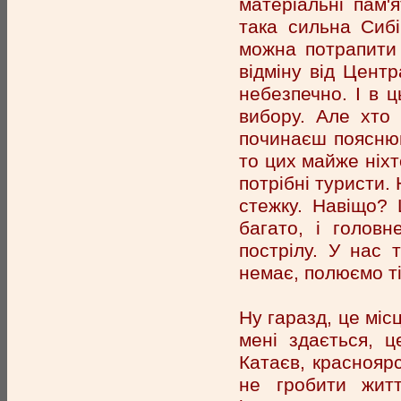
матеріальні пам'
така сильна Сибі
можна потрапити 
відміну від Центр
небезпечно. І в 
вибору. Але хто
починаєш пояснюв
то цих майже ніхт
потрібні туристи.
стежку. Навіщо? 
багато, і головн
пострілу. У нас т
немає, полюємо ті
Ну гаразд, це міс
мені здається, 
Катаєв, красноярс
не гробити жит