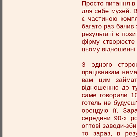
Просто питання в 
для себе музей. В
є частиною компл
багато раз бачив 
результаті є пози
фірму створюєте 
цьому відношенні 
З одного сторо
працівникам нема
вам цим займат
відношенню до ту
саме говорили 10
готель не будуєш?
орендую її. Зар
середини 90-х ро
оптові заводи-зби
то зараз, в резу