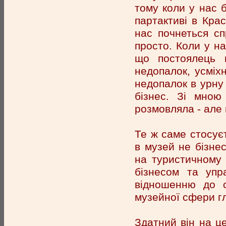
тому коли у нас 
партактиві в Кра
нас почнеться с
просто. Коли у на
що постоялець к
недопалок, усміх
недопалок в урну 
бізнес. Зі мною
розмовляла - але 
Те ж саме стосує
в музей не бізне
на туристичному 
бізнесом та упр
відношенню до с
музейної сфери г
Здатний він на це