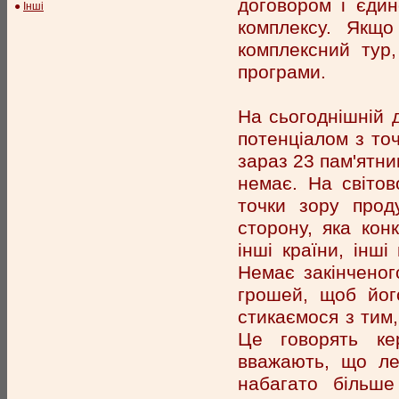
договором і єди
●
Інші
комплексу. Якщ
комплексний тур
програми.
На сьогоднішній 
потенціалом з точ
зараз 23 пам'ятни
немає. На світо
точки зору прод
сторону, яка ко
інші країни, інш
Немає закінченог
грошей, щоб його
стикаємося з тим,
Це говорять ке
вважають, що ле
набагато більше