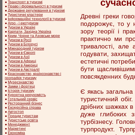
сучасно
●
Транспорт в туризмі
●
Право і формальності в туризмі
●
Державне регулювання в туризмі
Древні греки гов
●
Туристичні кластери
●
Інформаційні технології в туризмі
подорожує, то у н
●
Агро - і екотуризм
●
Туризм в Україні
зору теорії і пр
●
Карпати, Західна Україна
●
Крим, Чорне та Азовське море
практично ми про
●
Туризм в Росії
●
Туризм в Білорусі
тривалості, але 
●
Міжнародний туризм
годувати, захищат
●
Туризм в Європі
●
Туризм в Азії
естетичні потреб
●
Туризм в Африці
●
Туризм в Америці
бути щасливішими
●
Туризм в Австралії
●
Краєзнавство, країнознавство і
повсякденних будн
географія туризму
●
Музеєзнавство
●
Замки і фортеці
Є якась загальна
●
Історія туризму
●
Курортна нерухомість
туристичний обіг.
●
Готельний сервіс
●
Ресторанний бізнес
дрібних шажках в 
●
Екскурсійна справа
●
Автостоп
дуже глибоких з
●
Поради туристам
турбізнесу. Голов
●
Туристське освіта
●
Менеджмент
турпродукт. Тур
●
Маркетинг
●
Економіка