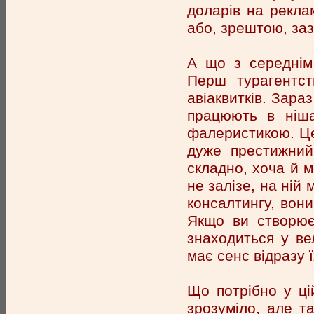
доларів на реклам
або, зрештою, заз
А що з середнім
Перш турагентс
авіаквитків. Зараз
працюють в
ніш
фалеристикою. Це
дуже престижний
складно, хоча й м
не залізе, на ній
консалтингу, вон
Якщо ви створює
знаходиться у ве
має сенс відразу 
Що потрібно у ці
зрозуміло, але т