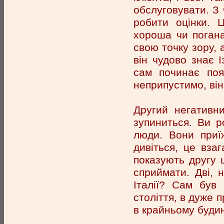
обслуговувати. З 
робити оцінки. 
хороша чи поган
свою точку зору, а
він чудово знає І
сам починає поя
неприпустимо, він
Другий негативн
зупиниться. Ви ро
люди. Вони приї
дивіться, це взаг
показують другу ц
сприймати. Дві, н
Італії? Сам був
століття, в дуже п
в крайньому будин