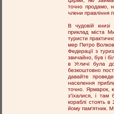
фірми, які займа
точно продамо, н
члени правління п
В чудовій книзі
приклад міста М
туристи практично
мер Петро Волков,
Федерації з туриз
звичайно, був і б
в Угличі була д
безкоштовно поста
давайте провед
населення прибли
точно. Ярмарок, 
з'їхалися, і там
кораблі стоять в 
йому пам'ятник. М