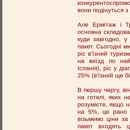
конкурентоспромо
вони подінуться з
Але Ермітаж і Тр
основна складова 
куди завгодно, у
пакет. Сьогодні м
ріс в'їзний туриз
на виїзд по най
Іспанія), ріс у ді
25% (в'їзний ще бі
В першу чергу, ві
на готелі, яких не
розумієте, якщо н
на 5%, це рано 
візьмемо ціни за
пакет входять 