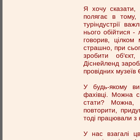
Я хочу сказати,
полягає в тому,
туріндустрії ва
нього обійтися - 
говорив, цілком
страшно, при сьо
зробити об'єкт
Діснейленд заробл
провідних музеїв 
У будь-якому ви
фахівці. Можна 
стати? Можна, 
повторити, придум
тоді працювали з 
У нас взагалі ц