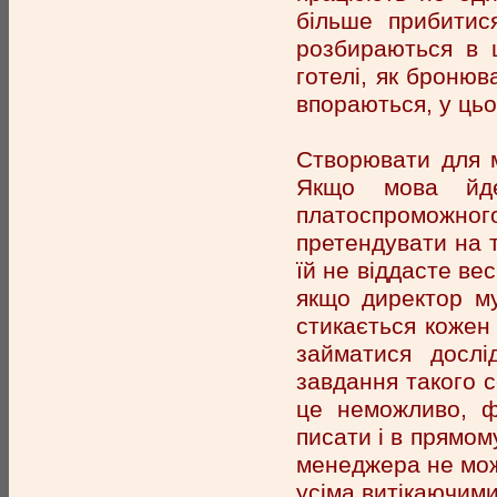
більше прибитис
розбираються в 
готелі, як бронюва
впораються, у цьо
Створювати для м
Якщо мова йде
платоспроможног
претендувати на т
їй не віддасте вес
якщо директор му
стикається кожен 
займатися досл
завдання такого 
це неможливо, ф
писати і в прямом
менеджера не можн
усіма витікаючими