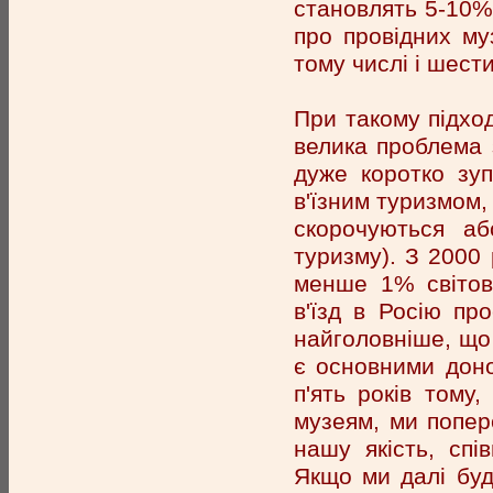
становлять 5-10% 
про провідних му
тому числі і шест
При такому підход
велика проблема 
дуже коротко зуп
в'їзним туризмом, 
скорочуються а
туризму). З 2000 
менше 1% світови
в'їзд в Росію пр
найголовніше, що 
є основними доно
п'ять років тому
музеям, ми попер
нашу якість, спі
Якщо ми далі буд