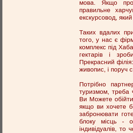
мова. Якщо про
правильне харчу
екскурсовод, який
Таких вдалих пр
того, у нас є фір
комплекс під Хаба
гектарів і зроб
Прекрасний філія:
живопис, і поруч 
Потрібно партне
туризмом, треба ч
Ви Можете обійтис
якщо ви хочете б
забронювати готе
блоку місць - 
індивідуалів, то 