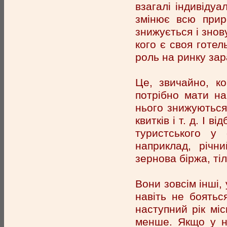
взагалі індивідуа
змінює всю прир
знижується і знов
кого є своя готел
роль на ринку зар
Це, звичайно, к
потрібно мати на
нього знижуються 
квитків і т. д. І 
туристського у 
наприклад, річн
зернова біржа, тіл
Вони зовсім інші, 
навіть не боятьс
наступний рік міс
менше. Якщо у ни