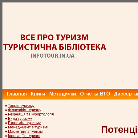
Главная
Книги
Методички
Отчеты ВТО
Диссерта
●
Теорія туризму
●
Філософія туризму
●
Рекреація та курортологія
●
Види туризму
●
Економіка туризму
Потенці
●
Менеджмент в туризмі
●
Маркетинг в туризмі
●
Інновації в туризмі