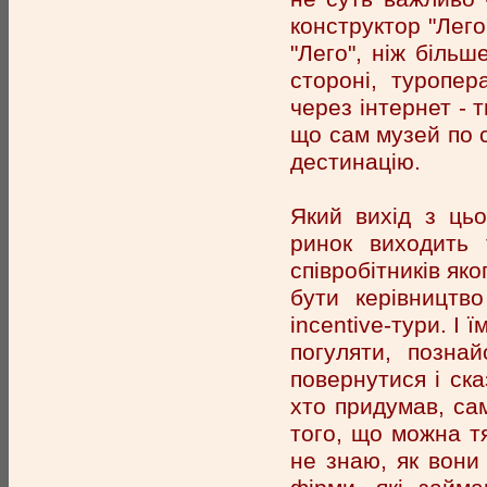
конструктор "Лего
"Лего", ніж більш
стороні, туропер
через інтернет - 
що сам музей по 
дестинацію.
Який вихід з ць
ринок виходить 
співробітників як
бути керівництво
incentive-тури. І 
погуляти, позна
повернутися і ска
хто придумав, са
того, що можна тя
не знаю, як вони 