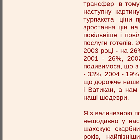
трансфер, в тому 
наступну картину
турпакета, ціни 
зростання цін на
повільніше і пові
послуги готелів. 
2003 році - на 26
2001 - 26%, 200
подивимося, що з 
- 33%, 2004 - 19%
що дорожче наших
і Ватикан, а нам
наші шедеври.
Я з величезною п
нещодавно у нас
шахскую скарбни
років, найпізні