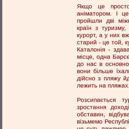
Якщо це просто
аніматором. І ц
пройшли дві між
країн з туризму,
курорт, а у них в
старий - це той, к
Каталонія - здав
місце, одна Барсе
до нас в основно
вони більше їхал
дійсно з пляжу й
лежить на пляжах
Розсипається т
зростання доході
обставин, відбува
візьмемо Республ
не суть важливо