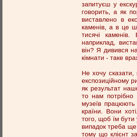
запитуєш у екску
говорить, а як п
виставлено в екс
каменів, а в це ш
тисячі каменів.
наприклад, вист
він? Я дивився на
кімнати - таке вра
Не хочу сказати, 
експозиційному ри
як результат нашо
то нам потрібно 
музеїв працюють 
країни. Вони хо
того, щоб їм бути 
випадок треба ще 
тому що клієнт з