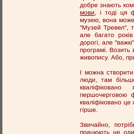
добре знають ком
мови
, і тоді ця
музею, вона може
"Музей Тревел", т
але багато років
дорогі, але "важкі
програмі. Возить в
живопису. Або, пр
І можна створити
люди, там більш
кваліфіковано
першочерговою ф
кваліфіковано це 
гірше.
Звичайно, потрі
працюють не оди