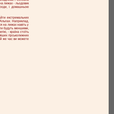
на лижах - льодовик
ироди, і домашньою
айти екстремальних
 Альпах. Наприклад,
я на лижах навіть у
ати будуть меншими,
гію, - країна стоїть
оміших гірськолижних
ой же час ви можете