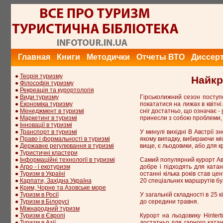
Главная
Книги
Методички
Отчеты ВТО
Диссер
●
Теорія туризму
Найкр
●
Філософія туризму
●
Рекреація та курортологія
●
Види туризму
Гірськолижний сезон поступо
●
Економіка туризму
покататися на лижах в квітні
●
Менеджмент в туризмі
сніг достатньо, що означає -
●
Маркетинг в туризмі
принесли з собою проблеми, а
●
Інновації в туризмі
●
Транспорт в туризмі
У минулі вихідні В Австрії з
●
Право і формальності в туризмі
якому випадку, вибираючи міс
●
Державне регулювання в туризмі
вище, є льодовики, або для к
●
Туристичні кластери
●
Інформаційні технології в туризмі
Самий популярний курорт Авст
●
Агро - і екотуризм
добре і підходять для катан
●
Туризм в Україні
останні кілька років став ц
●
Карпати, Західна Україна
20 спеціальних маршрутів бул
●
Крим, Чорне та Азовське море
●
Туризм в Росії
У загальній складності в 25 
●
Туризм в Білорусі
до середини травня.
●
Міжнародний туризм
●
Туризм в Європі
Курорт на льодовику Hintert
●
Туризм в Азії
достатньо для гарного катан