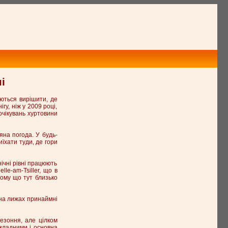
і
аються вирішити, де
гу, ніж у 2009 році,
очікувань хуртовини
няна погода. У будь-
иїхати туди, де гори
ічні рівні працюють
le-am-Tsiller, що в
тому що тут близько
 на лижах принаймні
сезоння, але цілком
складними і основна