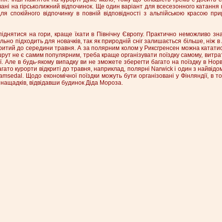
вані на гірськолижний відпочинок. Ще один варіант для всесезонного катання 
ля спокійного відпочинку в повній відповідності з альпійською красою пр
іднятися на гори, краще їхати в Північну Європу. Практично неможливо зн
ьно підходить для новачків, так як природній сніг залишається більше, ніж в
дкритий до середини травня. А за полярним колом у Риксгренсен можна кататис
рут не є самим популярним, треба краще організувати поїздку самому, витр
ї. Але в будь-якому випадку ви не зможете зберегти багато на поїздку в Норве
гато курорти відкриті до травня, наприклад, полярні Narwick і один з найвід
amsedal. Щодо економічної поїздки можуть бути організовані у Фінляндії, в т
нащадків, відвідавши будинок Діда Мороза.