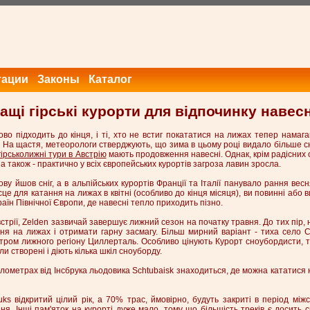
тации
Законы
Каталог
ащі гірські курорти для відпочинку навесн
во підходить до кінця, і ті, хто не встиг покататися на лижах тепер намаг
. На щастя, метеорологи стверджують, що зима в цьому році видало більше сні
гірськолижні тури в Австрію
мають продовження навесні. Однак, крім радісних 
 також - практично у всіх європейських курортів загроза лавин зросла.
нову йшов сніг, а в альпійських курортів Франції та Італії панувало рання вес
це для катання на лижах в квітні (особливо до кінця місяця), ви повинні або в
раїн Північної Європи, де навесні тепло приходить пізно.
рії, Zelden зазвичай завершує лижний сезон на початку травня. До тих пір, н
ня на лижах і отримати гарну засмагу. Більш мирний варіант - тиха село Cel
ентром лижного регіону Циллерталь. Особливо цінують Курорт сноубордисти, 
и створені і діють кілька шкіл сноуборду.
кілометрах від Інсбрука льодовика Schtubaisk знаходиться, де можна кататися
uks відкритий цілий рік, а 70% трас, ймовірно, будуть закриті в період між
ня. Інші пам'яток на курорті дуже мало, тому що більшість треків є досить 