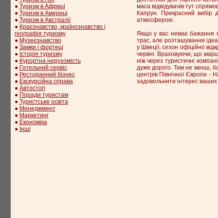
●
Туризм в Африці
маса відвідувачів тут спрямо
●
Туризм в Америці
Капрун. Прекрасний вибір д
●
Туризм в Австралії
атмосферою.
●
Краєзнавство, країнознавство і
географія туризму
Якщо у вас немає бажання п
●
Музеєзнавство
трас, але розташування ідеал
●
Замки і фортеці
у Швеції, сезон офіційно ві
●
Історія туризму
червні. Враховуючи, що марш
●
Курортна нерухомість
ніж через туристичні компані
●
Готельний сервіс
дуже дорого. Тим не менш, ба
●
Ресторанний бізнес
центрів Північної Європи - H
●
Екскурсійна справа
задовольнити інтерес ваших 
●
Автостоп
●
Поради туристам
●
Туристське освіта
●
Менеджмент
●
Маркетинг
●
Економіка
●
Інші