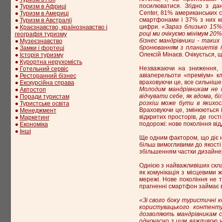
посилюватися. Згідно з да
●
Туризм в Африці
Center, 81% американських сп
●
Туризм в Америці
смартфонами і 37% з них ко
●
Туризм в Австралії
цифри.
«Зараз близько 15%
●
Краєзнавство, країнознавство і
році ми очікуємо мінімум 20
географія туризму
бізнес мандрівники - таки
●
Музеєзнавство
бронюванням з планшетів і
●
Замки і фортеці
Олексій Мінаєв. Очікується, 
●
Історія туризму
●
Курортна нерухомість
Незважаючи на зниження, я
●
Готельний сервіс
авіаперельоти «преміум» к
●
Ресторанний бізнес
враховуючи це, все сильніше 
●
Екскурсійна справа
Молодим мандрівникам не п
●
Автостоп
відчувати себе, як вдома, б
●
Поради туристам
розкіш може бути в якихос
●
Туристське освіта
Враховуючи це, змінюються і
●
Менеджмент
відкритих просторів, де гос
●
Маркетинг
подорожі: нове покоління від
●
Економіка
●
Інші
Ще одним фактором, що діє н
більш вимогливими до якості
збільшенням частки дизайнерс
Однією з найважливіших склад
як комунікація з місцевими ж
мережі. Нове покоління не т
прагненні смартфон займає ви
«Зі свого боку туристичні 
користувацького контенту
дозволяють мандрівникам с
одночасно з цим важливою 