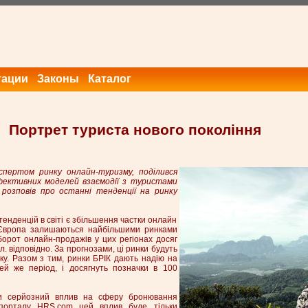
тации
Законы
Каталог
Портрет туриста нового покоління
кспертом ринку онлайн-туризму, поділився
ефективних моделей взаємодії з туристами
 розповів про останні тенденції на ринку
тенденцій в світі є збільшення частки онлайн
 Європа залишаються найбільшими ринками
борот онлайн-продажів у цих регіонах досяг
л. відповідно. За прогнозами, ці ринки будуть
ку. Разом з тим, ринки БРІК дають надію на
й же період, і досягнуть позначки в 100
или серйозний вплив на сферу бронювання
и порталу HRS.com цей вплив буде тільки