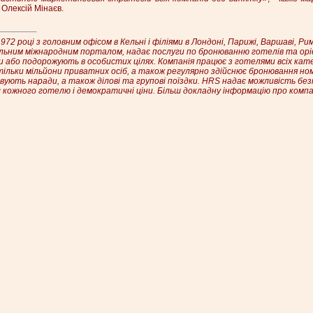
 Олексій Мінаєв.
1972 році з головним офісом в Кельні і філіями в Лондоні, Парижі, Варшаві, Ри
бальним міжнародним порталом, надає послуги по бронюванню готелів та орі
и або подорожують в особистих цілях. Компанія працює з готелями всіх кате
тільки мільйони приватних осіб, а також регулярно здійснює бронювання ном
зовують наради, а також ділові та групові поїздки. HRS надає можливість б
 кожного готелю і демократичні ціни. Більш докладну інформацію про компа