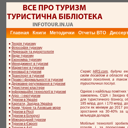
Главная
Книги
Методички
Отчеты ВТО
Диссер
●
Теорія туризму
●
Філософія туризму
●
Рекреація та курортологія
●
Види туризму
●
Економіка туризму
●
Менеджмент в туризмі
●
Маркетинг в туризмі
Сервіс
HRS.com
, будучи е
●
Інновації в туризмі
своїм досвідом в області 
●
Транспорт в туризмі
нового покоління, а також
●
Право і формальності в туризмі
туристичних послуг.
●
Державне регулювання в туризмі
●
Туристичні кластери
Однією з найбільш помітних 
●
Інформаційні технології в туризмі
замовлень. США і Західна
●
Агро - і екотуризм
для туристичного бізнесу, о
●
Туризм в Україні
185 млрд. дол. і 170 млрд. до
●
Карпати, Західна Україна
рости як мінімум до 2017 ро
●
Крим, Чорне та Азовське море
зростання на 30-40% за це
●
Туризм в Росії
мільярдів доларів.
●
Туризм в Білорусі
●
Міжнародний туризм
Мобільні технології зроб
●
Туризм в Європі
готелів, і, за прогнозам
●
Туризм в Азії