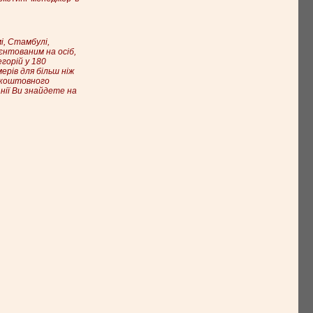
мі, Стамбулі,
єнтованим на осіб,
горій у 180
ерів для більш ніж
езкоштовного
нії Ви знайдете на