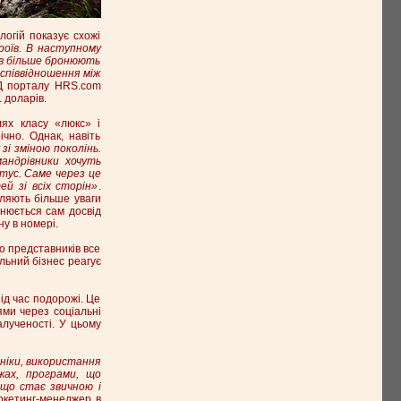
огій показує схожі
роїв. В наступному
оїв більше бронюють
співвідношення між
НД порталу HRS.com
 доларів.
ях класу «люкс» і
чно. Однак, навіть
зі зміною поколінь.
мандрівники хочуть
атус. Саме через це
й зі всіх сторін»
.
іляють більше уваги
інюється сам досвід
ну в номері.
о представників все
льний бізнес реагує
ід час подорожі. Це
ями через соціальні
алученості. У цьому
аніки, використання
жах, програми, що
 що стає звичною і
аркетинг-менеджер в