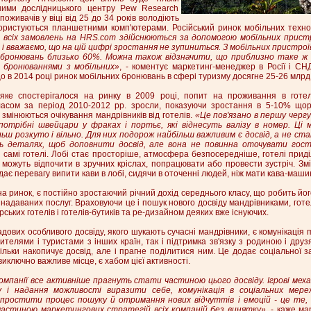
ними дослідницького центру Pew Research
оживачів у віці від 25 до 34 років володіють
ристуються планшетними комп'ютерами. Російський ринок мобільних технол
 всіх замовлень на HRS.com здійснюються за допомогою мобільних прист
% і вважаємо, що на цій цифрі зростання не зупиниться. З мобільних пристр
х бронювань близько 60%. Можна також відзначити, що приблизно таке ж 
 бронюваннями з мобільних»
, - коментує маркетинг-менеджер в Росії і С
що в 2014 році ринок мобільних бронювань в сфері туризму досягне 25-26 млрд.
ке спостерігалося на ринку в 2009 році, попит на проживання в готел
ласом за період 2010-2012 рр. зросли, показуючи зростання в 5-10% щорі
змінюються очікування мандрівників від готелів.
«Це пов'язано в першу чергу 
отрібні швейцари у фраках і портьє, які віднесуть валізу в номер. Ці 
ільш розкуто і вільно. Для них подорож найбільш важливим є досвід, а не ст
ь деталях, щоб доповнити досвід, але вона не повинна оточувати госте
 самі готелі. Лобі стає просторіше, атмосфера безпосередніше, готелі прид
ті можуть відпочити в зручних кріслах, попрацювати або провести зустріч. Зм
дає перевагу випити кави в лобі, сидячи в оточенні людей, ніж мати кава-маши
а ринок, є постійно зростаючий річний дохід середнього класу, що робить йог
 надаваних послуг. Враховуючи це і пошук нового досвіду мандрівниками, готе
ьких готелів і готелів-бутиків та ре-дизайном деяких вже існуючих.
ових особливого досвіду, якого шукають сучасні мандрівники, є комунікація п
ителями і туристами з інших країн, так і підтримка зв'язку з родиною і друз
ільки накопичує досвід, але і прагне поділитися ним. Це додає соціальної з
ключно важливе місце, є хабом цієї активності.
компанії все активніше прагнуть стати частиною цього досвіду. Ігрові мех
 і надання можливості виразити себе, комунікація в соціальних мере
простити процес пошуку й отримання нових відчуттів і емоцій - це те,
частиною маркетингових стратегій всіх компаній без винятку»
, - каже м