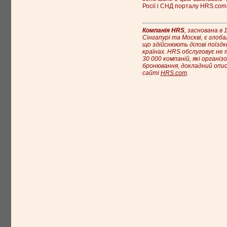
Росії і СНД порталу HRS.com
Компанія HRS
, заснована в 
Сінгапурі та Москві, є гло
що здійснюють ділові поїздк
країнах. HRS обслуговує не 
30 000 компаній, які органі
бронювання, докладний опис
сайті
HRS.com
.