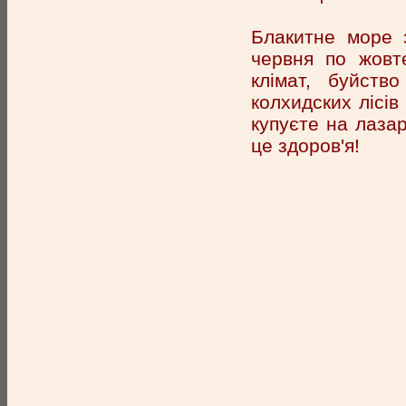
Блакитне море 
червня по жовте
клімат, буйств
колхидских лісів
купуєте на лазар
це здоров'я!