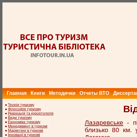
Главная
Книги
Методички
Отчеты ВТО
Диссерта
●
Теорія туризму
Ві
●
Філософія туризму
●
Рекреація та курортологія
●
Види туризму
Лазаревське
- п
●
Економіка туризму
●
Менеджмент в туризмі
близько 80 км.
●
Маркетинг в туризмі
●
Інновації в туризмі