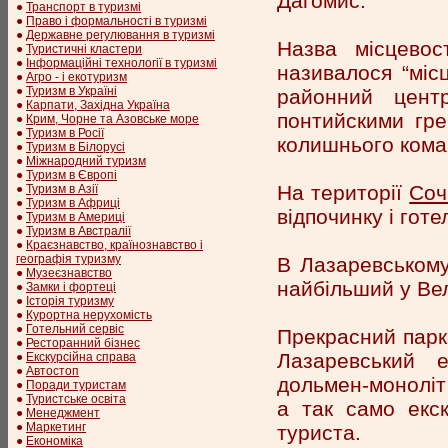
Дагомис.
●
Транспорт в туризмі
●
Право і формальності в туризмі
●
Державне регулювання в туризмі
Назва місцевос
●
Туристичні кластери
●
Інформаційні технології в туризмі
називалося “місц
●
Агро - і екотуризм
●
Туризм в Україні
районний цент
●
Карпати, Західна Україна
понтийскими гре
●
Крим, Чорне та Азовське море
●
Туризм в Росії
колишнього ком
●
Туризм в Білорусі
●
Міжнародний туризм
●
Туризм в Європі
На території
Соч
●
Туризм в Азії
●
Туризм в Африці
відпочинку і готел
●
Туризм в Америці
●
Туризм в Австралії
●
Краєзнавство, країнознавство і
географія туризму
В Лазаревському
●
Музеєзнавство
найбільший у Вел
●
Замки і фортеці
●
Історія туризму
●
Курортна нерухомість
●
Готельний сервіс
Прекрасний парк 
●
Ресторанний бізнес
Лазаревський е
●
Екскурсійна справа
●
Автостоп
дольмен-моноліт
●
Поради туристам
●
Туристське освіта
а так само екск
●
Менеджмент
●
Маркетинг
туриста.
●
Економіка