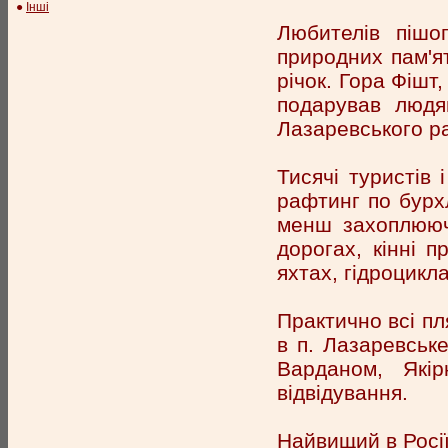
●
Інші
Любителів пішог
природних пам'ят
річок. Гора Фішт
подарував людя
Лазаревського р
Тисячі туристів
рафтинг по бурх
менш захоплюючи
дорогах, кінні п
яхтах, гідроцикл
Практично всі пл
в п. Лазаревськ
Варданом, Якір
відвідування.
Найвищий в Росії