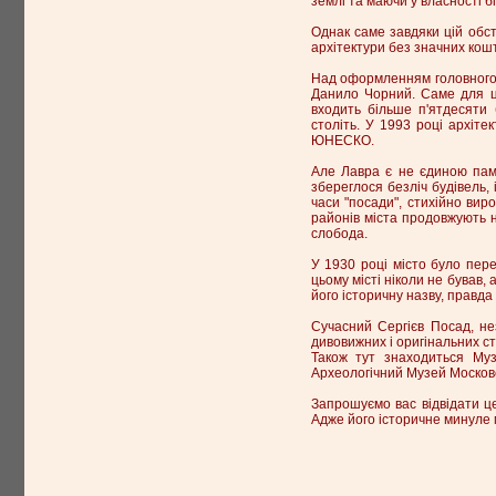
землі та маючи у власності б
Однак саме завдяки цій обст
архітектури без значних кош
Над оформленням головного і
Данило Чорний. Саме для ць
входить більше п'ятдесяти 
століть. У 1993 році архіте
ЮНЕСКО.
Але Лавра є не єдиною пам'
збереглося безліч будівель, 
часи "посади", стихійно виро
районів міста продовжують н
слобода.
У 1930 році місто було пере
цьому місті ніколи не бував,
його історичну назву, правда
Сучасний Сергієв Посад, не
дивовижних і оригінальних сто
Також тут знаходиться Муз
Археологічний Музей Московс
Запрошуємо вас відвідати ц
Адже його історичне минуле 