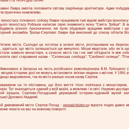
ільше ста тисяч душ селян.
авині Лавра змогла поповнити світову скарбницю архітектури. Адже побудув
тів практично неможливо.
коностасу головного собору Лаври працювали такі відомі майстри іконопису 
ого іконостасу Рубльов написав свою знамениту ікону "Свята Трійця". В 
будівель різного призначення, які були збудовані кращими майстрам і ар
ктурний ансамбль Троїце-Сергієвої Лаври був внесений до списку об'єктів В
яткою міста. Сьогодні це потопає в зелені місто, розташоване на берегах 
і, здається, що місто залишається ще минулого. Міські квартали, або як їх щ
стали навколо монастиря, а сучасне місто так і не зміг об'єднати їх між соб
осити свої старовинні назви - "Селянська слобода", "Скобяної селище", "Пти
йменовано в Загорськ на честь російського революціонера В.М. Лубоцкого (З
 а місцеві історики досі не можуть встановити зв'язки людини з містом. У 1991 
 дещо видозмінене, так як місто раніше носив назву Сергієв.
зважаючи на те обставина, що його життя тісно пов'язана з монастирем, 
рін. Тут знаходиться єдиний у всій країні, а можливо і в світі, Науково-дослідн
ей іграшок, Сергієво-Посадський державний історико-художній музей зап
ької Духовної Академії.
ей дивовижний місто Сергієв Посад -
sposad.blizko.ru
і відчути подих давно м
може чекати на вас на кожному повороті.