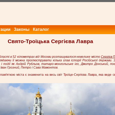
тации
Законы
Каталог
Свято-Троїцька Сергієва Лавра
бласті в 52 кілометрах від Москви розташувалося невелике місто
Сергієв 
ядаючи її можна проілюструвати кілька глав історії Російської держави. З
а і події як Андрій Рубльов, татаро-монгольське іго, Дмитро Донський, по
, Іван Грозний, Петро і Сава Мамонтов.
м'яткою міста є знаменита на весь світ Троїце-Сергієва Лавра, яка веде св