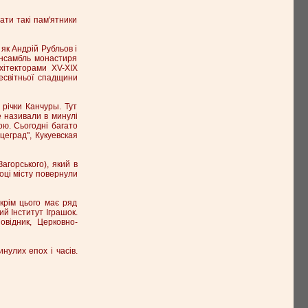
ати такі пам'ятники
як Андрій Рубльов і
ансамбль монастиря
хітекторами XV-XIX
сесвітньої спадщини
річки Канчуры. Тут
е називали в минулі
ою. Сьогодні багато
цеград", Кукуевская
агорського), який в
році місту повернули
крім цього має ряд
ий Інститут Іграшок.
овідник, Церковно-
инулих епох і часів.