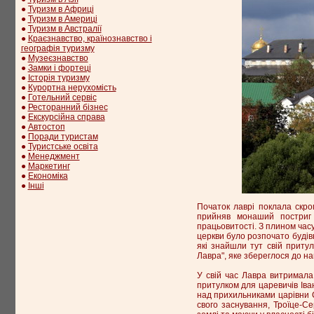
●
Туризм в Африці
●
Туризм в Америці
●
Туризм в Австралії
●
Краєзнавство, країнознавство і
географія туризму
●
Музеєзнавство
●
Замки і фортеці
●
Історія туризму
●
Курортна нерухомість
●
Готельний сервіс
●
Ресторанний бізнес
●
Екскурсійна справа
●
Автостоп
●
Поради туристам
●
Туристське освіта
●
Менеджмент
●
Маркетинг
●
Економіка
●
Інші
Початок лаврі поклала скро
прийняв монаший постриг 
працьовитості. З плином часу
церкви було розпочато будів
які знайшли тут свій приту
Лавра", яке збереглося до на
У свій час Лавра витримала 
притулком для царевичів Іван
над прихильниками царівни С
свого заснування, Троїце-С