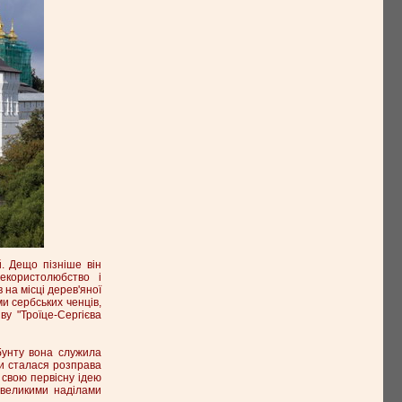
. Дещо пізніше він
екористолюбство і
 на місці дерев'яної
и сербських ченців,
у "Троїце-Сергієва
 бунту вона служила
ври сталася розправа
 свою первісну ідею
 великими наділами