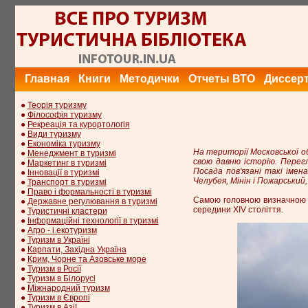
Главная
Книги
Методички
Отчеты ВТО
Диссер
●
Теорія туризму
●
Філософія туризму
●
Рекреація та курортологія
●
Види туризму
●
Економіка туризму
На території Московської о
●
Менеджмент в туризмі
свою давню історію. Перегл
●
Маркетинг в туризмі
Посада пов'язані такі імен
●
Інновації в туризмі
Челубея, Мінін і Пожарський
●
Транспорт в туризмі
●
Право і формальності в туризмі
Самою головною визначною па
●
Державне регулювання в туризмі
середини XIV століття.
●
Туристичні кластери
●
Інформаційні технології в туризмі
●
Агро - і екотуризм
●
Туризм в Україні
●
Карпати, Західна Україна
●
Крим, Чорне та Азовське море
●
Туризм в Росії
●
Туризм в Білорусі
●
Міжнародний туризм
●
Туризм в Європі
●
Туризм в Азії