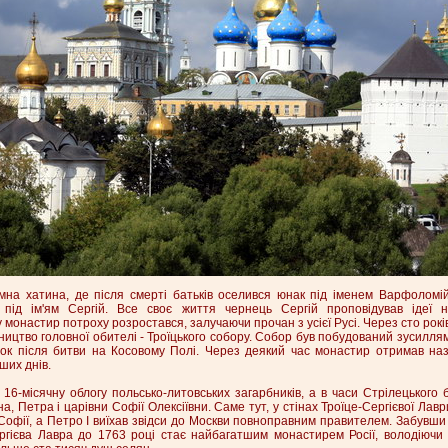
мна хатина, де після смерті батьків оселився юнак під іменем Варфоломій
під ім'ям Сергій. Все своє життя чернець Сергій проповідував ідеї н
 монастир потроху розростався, залучаючи прочан з усієї Русі. Через сто років
ництво головної обителі - Троїцького собору. Собор був побудований зусиллям
лок після битви на Косовому Полі. Через деякий час монастир отримав назв
ших днів.
16-місячну облогу польсько-литовських загарбників, а в часи Стрілецького
а, Петра і царівни Софії Олексіївни. Саме тут, у стінах Троїце-Сергієвої Ла
офії, а Петро I виїхав звідси до Москви повноправним правителем. Забувши
ергієва Лавра до 1763 році стає найбагатшим монастирем Росії, володіючи