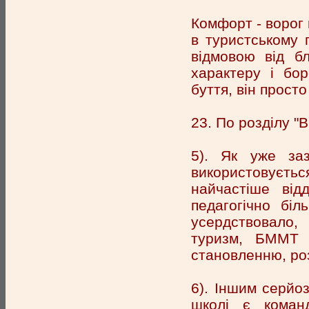
Комфорт - ворог 
в туристському 
відмовою від бл
характеру і бо
буття, він прост
23. По розділу "
5). Як уже заз
використовуєт
найчастіше від
педагогічно бі
усердствовало,
туризм, БММТ 
становленню, роз
6). Іншим серйо
школі є команд