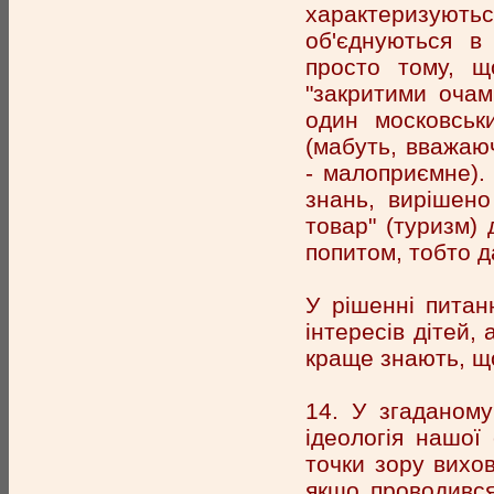
характеризуютьс
об'єднуються в 
просто тому, щ
"закритими очам
один московськ
(мабуть, вважаюч
- малоприємне). 
знань, вирішено
товар" (туризм) 
попитом, тобто д
У рішенні питан
інтересів дітей, 
краще знають, що
14. У згаданому
ідеологія нашої
точки зору вихов
якщо проводився