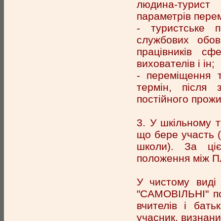
людина-турист
параметрів пере
- туристське п
службових обов
працівників сф
вихователів і ін;
- переміщення 
термін, після 
постійного прож
3. У шкільному т
що бере участь (ш
школи). За ці
положення між 
У чистому вид
"САМОВІЛЬНІ" пох
вчителів і бать
учасник, визнани