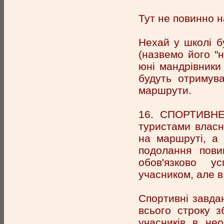
Тут не повинно н
Нехай у школі б
(назвемо його "н
юні мандрівники
будуть отримува
маршрути.
16. СПОРТИВНЕ 
туристами власн
на маршруті, а 
подолання пови
обов'язково у
учасником, але в
Спортивні завда
всього строку з
учасників в не