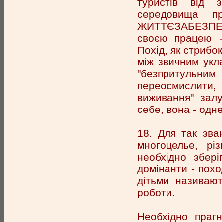
туристів від 
середовища п
ЖИТТЄЗАБЕЗПЕЧЕ
своєю працею -
Похід, як стрибо
між звичним укл
"безпритульним
переосмислити,
виживання" залу
себе, вона - одн
18. Для так зв
многоцелье, рі
необхідно збері
домінанти - пох
дітьми називаю
роботи.
Необхідно прагн