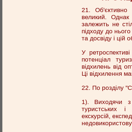
21. Об'єктивно 
великий. Однак 
залежить не стіл
підходу до нього 
та досвіду і цій о
У ретроспектив
потенціал тури
відхилень від оп
Ці відхилення ма
22. По розділу "
1). Виходячи з
туристських і 
екскурсій, експе
недовикористовує