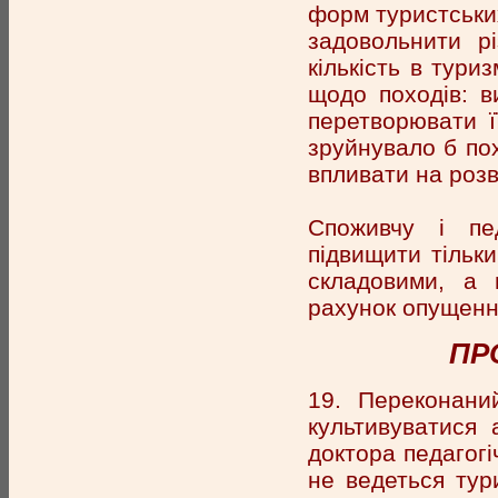
форм туристських
задовольнити рі
кількість в тури
щодо походів: в
перетворювати ї
зруйнувало б пох
впливати на розв
Споживчу і пе
підвищити тільк
складовими, а 
рахунок опущенн
ПР
19. Переконани
культивуватися
доктора педагогі
не ведеться тур