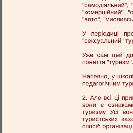
"самодіяльний", 
"комерційний", "с
"авто", "мисливськ
У періодиці про
"сексуальний" ту
Уже сам цей дос
поняття "туризм"
Напевно, у школі
педагогічним ту
2. Але всі ці пр
вони є ознакам
туризму Усі во
туристських захо
спосіб організації