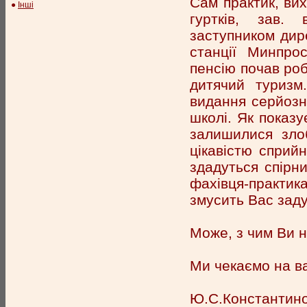
Сам практик, вих
●
Інші
гуртків, зав. 
заступником дир
станції Минпро
пенсію почав ро
дитячий туризм
видання серйозн
школі. Як показу
залишилися зло
цікавістю сприйн
здадуться спірни
фахівця-практика
змусить Вас заду
Може, з чим Ви н
Ми чекаємо на ва
Ю.С.Константин