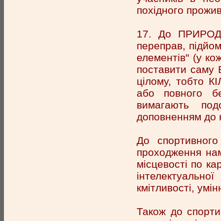
похідного прожи
17. До ПРИРОД
переправ, підйомі
елементів" (у ко
поставити саму 
цілому, тобто К
або повного бе
вимагають под
доповненням до 
До спортивного
проходження на
місцевості по ка
інтелектуальної
кмітливості, умі
Також до спорти