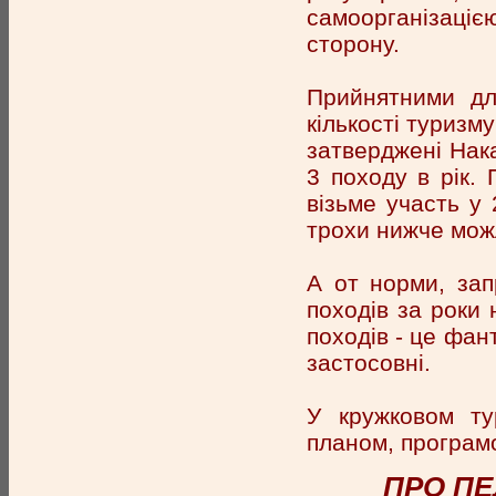
самоорганізаці
сторону.
Прийнятними дл
кількості туризм
затверджені Нак
3 походу в рік.
візьме участь у
трохи нижче можл
А от норми, запр
походів за роки 
походів - це фан
застосовні.
У кружковом ту
планом, програм
ПРО ПЕ