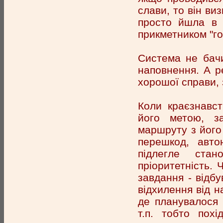
слави, то він ви
просто йшла в 
прикметником "го
Система не бачи
наповнення. А ре
хорошої справи, 
Коли краєзнавст
його метою, за
маршруту з його
перешкод, авто
підлегле стан
пріоритетність. 
завдання - відб
відхилення від н
де планувалося 
т.п. тобто пох