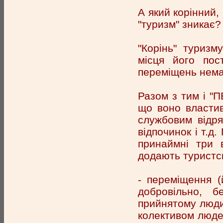
А який корінний,
"туризм" зникає?
"Корінь" туриз
місця його пос
переміщень нема
Разом з тим і "
що воно властив
службовим відря
відпочинок і т.д
принаймні три 
додають туристс
- переміщення (
добровільно, б
прийнятому люди
колективом люде