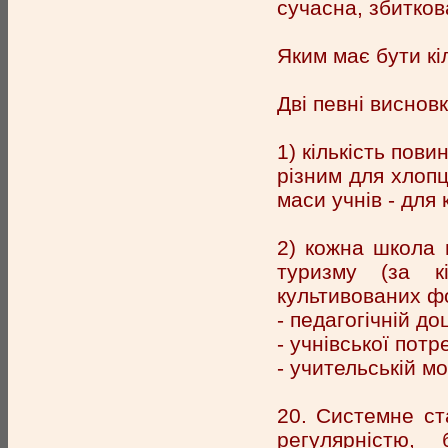
сучасна, збитков
Яким має бути кі
Дві певні виснов
1) кількість пов
різним для хлопц
маси учнів - для
2) кожна школа 
туризму (за кі
культивованих фо
- педагогічній до
- учнівської потр
- учительській м
20. Системне ст
регулярністю,