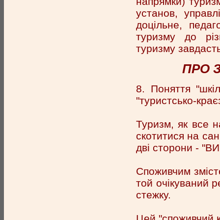
напрямки) туризм
установ, управл
доцільне, педаг
туризму до різ
туризму завдасть
ПРО 
8. Поняття "шкі
"туристсько-крає
Туризм, як все н
скотитися на санк
дві сторони - 
Споживчим змісто
той очікуваний р
стежку.
Цей "споживчий 