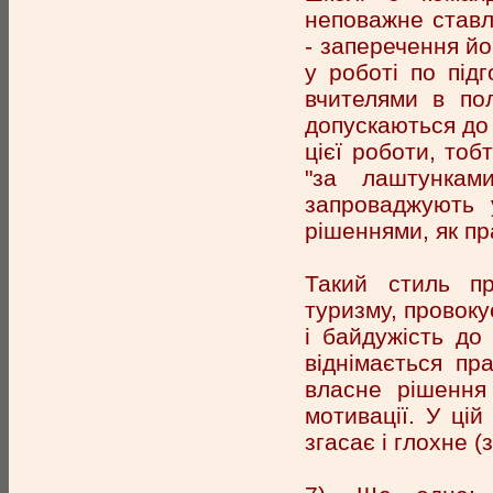
неповажне ставл
- заперечення йо
у роботі по під
вчителями в пол
допускаються до 
цієї роботи, то
"за лаштункам
запроваджують 
рішеннями, як пра
Такий стиль пр
туризму, провоку
і байдужість до
віднімається пр
власне рішення
мотивації. У ці
згасає і глохне (