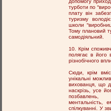
допомогу приход
турботи по "виро
плату він забез
туризму володі
школи "виробниц
Тому плановий т
самодіяльний.
10. Крім споживч
полягає в його 
різнобічного впл
Сюди, крім вміс
унікальні можли
вихованця, що д
наскрізь, усе йо
позбавлень, і
ментальність, 
спілкуванні. У з