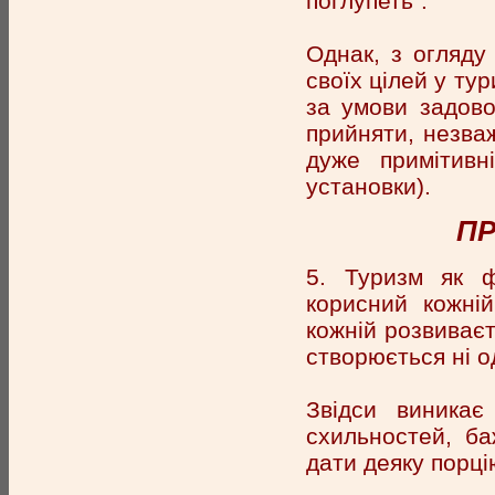
поглупеть".
Однак, з огляду
своїх цілей у ту
за умови задово
прийняти, незва
дуже примітивн
установки).
ПР
5. Туризм як ф
корисний кожній
кожній розвиваєть
створюється ні о
Звідси виникає
схильностей, б
дати деяку порці