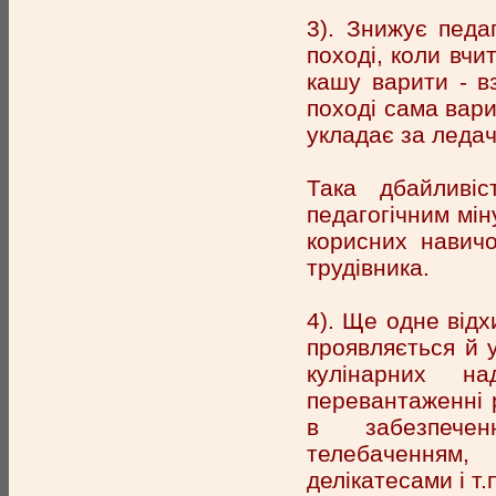
3). Знижує педаг
поході, коли вчи
кашу варити - вз
поході сама вари
укладає за ледач
Така дбайливі
педагогічним мі
корисних навичо
трудівника.
4). Ще одне відх
проявляється й 
кулінарних на
перевантаженні р
в забезпеченн
телебаченням,
делікатесами і т.п