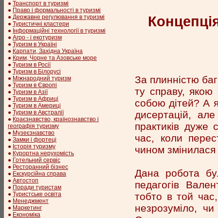
●
Транспорт в туризмі
●
Право і формальності в туризмі
Концепція
●
Державне регулювання в туризмі
●
Туристичні кластери
●
Інформаційні технології в туризмі
●
Агро - і екотуризм
●
Туризм в Україні
●
Карпати, Західна Україна
●
Крим, Чорне та Азовське море
●
Туризм в Росії
●
Туризм в Білорусі
За плинністю баг
●
Міжнародний туризм
●
Туризм в Європі
ту справу, якою
●
Туризм в Азії
●
Туризм в Африці
собою дітей? А я
●
Туризм в Америці
дисертацій, але
●
Туризм в Австралії
●
Краєзнавство, країнознавство і
практиків дуже 
географія туризму
●
Музеєзнавство
час, коли перес
●
Замки і фортеці
●
Історія туризму
чином змінилася 
●
Курортна нерухомість
●
Готельний сервіс
●
Ресторанний бізнес
Дана робота бу
●
Екскурсійна справа
●
Автостоп
педагогів Вале
●
Поради туристам
тобто в той час,
●
Туристське освіта
●
Менеджмент
незрозуміло, чи
●
Маркетинг
●
Економіка