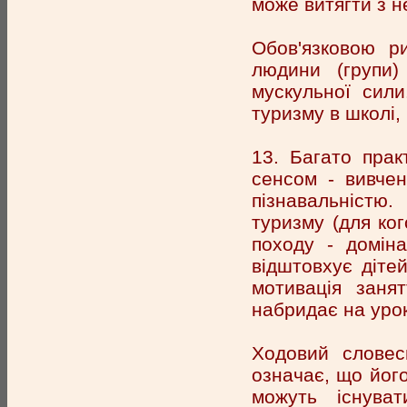
може витягти з не
Обов'язковою р
людини (групи)
мускульної сил
туризму в школі,
13. Багато прак
сенсом - вивчен
пізнавальністю
туризму (для ког
походу - доміна
відштовхує дітей
мотивація заня
набридає на уро
Ходовий словесн
означає, що його
можуть існува