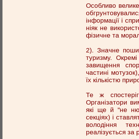
Особливо велике 
обгрунтовували
інформації і сп
ніяк не викорис
фізичне та мора
2). Значне поши
туризму. Окремі
завищення спор
частині мотузок
їх кількістю при
Те ж спостеріг
Організатори ви
які ще й "не ню
секціях) і ставл
володіння тех
реалізується за 