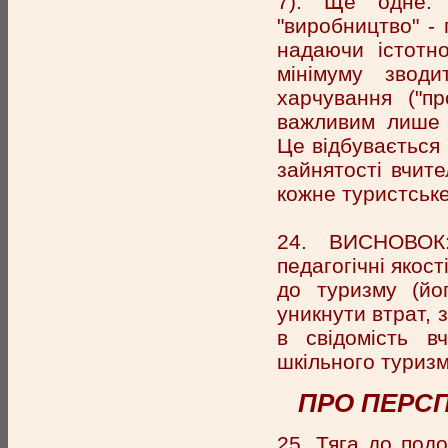
7). Ще одне: 
"виробництво" - 
надаючи істотно
мінімуму зводи
харчування ("п
важливим лише з
Це відбувається 
зайнятості вчите
кожне туристське
24. ВИСНОВОК:
педагогічні якост
до туризму (йог
уникнути втрат, 
в свідомість в
шкільного туризм
ПРО ПЕРСП
25. Тяга до под