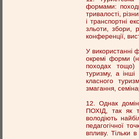
формами: походи 
тривалості, різних
і транспортні екс
зльоти, збори, р
конференції, вист
У використанні ф
окремі форми (н
походах тощо) 
туризму, а інші
класного туризм
змагання, семінар
12. Однак дом
ПОХІД, так як т
володіють найб
педагогічної то
впливу. Тільки 