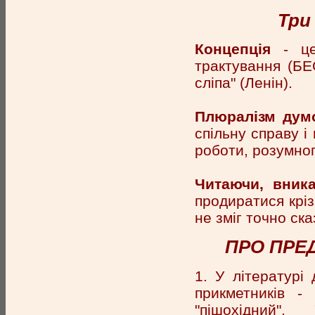
Три
Концепція
- це 
трактування (БЕС
сліпа" (Ленін).
Плюралізм дум
спільну справу і
роботи, розумног
Читаючи, вника
продиратися крізь
не зміг точно ска
ПРО ПРЕ
1. У літературі
прикметників - 
"пішохідний", 