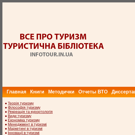
Главная
Книги
Методички
Отчеты ВТО
Диссерта
●
Теорія туризму
●
Філософія туризму
●
Рекреація та курортологія
●
Види туризму
●
Економіка туризму
●
Менеджмент в туризмі
●
Маркетинг в туризмі
●
Інновації в туризмі