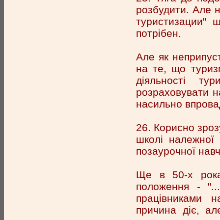
розбудити. Але 
туристизации" 
потрібен.
Але як неприпус
на те, що туриз
діяльності ту
розраховувати на
насильно впрова
26. Корисно зроз
школі належної 
позаурочної нав
Ще в 50-х рока
положення - "..
працівниками на
причина діє, а