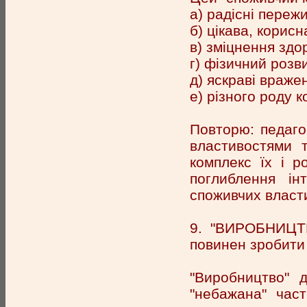
а) радісні переж
б) цікава, корисн
в) зміцнення здор
г) фізичний розв
д) яскраві враже
е) різного роду к
Повторю: педаго
властивостями 
комплекс їх і р
поглиблення ін
споживчих власт
9. "ВИРОБНИЦТВ
повинен зробити 
"Виробництво" 
"небажана" част