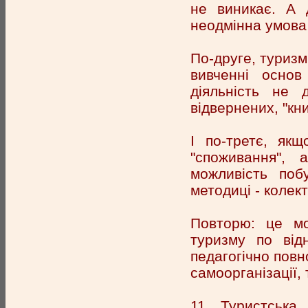
не виникає. А 
неодмінна умова 
По-друге, туризм
вивченні основ
діяльність не 
відвернених, "кни
І по-третє, як
"споживання", 
можливість поб
методиці - колект
Повторю: це мо
туризму по від
педагогічно повн
самоорганізації,
11. Туристська