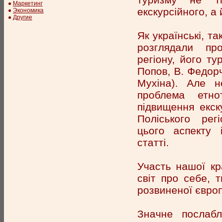
●
Маркетинг
екскурсійного, а
●
Экономика
●
Другие
Як українські, та
розглядали про
регіону, його ту
Попов, В. Федорч
Мухіна). Але 
проблема етно
підвищення екск
Поліського рег
цього аспекту
статті.
Участь нашої кр
світ про себе, 
розвиненої європ
Значне послабл