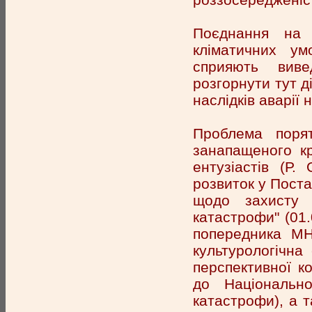
Поєднання на 
кліматичних у
сприяють виве
розгорнути тут д
наслідків аварії 
Проблема порят
занапащеного к
ентузіастів (Р.
розвиток у Поста
щодо захисту г
катастрофи" (01.
попередника МН
культурологічна
перспективної к
до Національно
катастрофи), а т