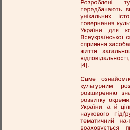
Розроблені т
передбачають в
унікальних іст
повернення куль
України для к
Всеукраїнської с
сприяння засоба
життя загальноц
відповідальності
[4].
Саме ознайомле
культурним ро
розширенню зна
розвитку окреми
України, а й ці
наукового підґ
тематичний на-
враховується 