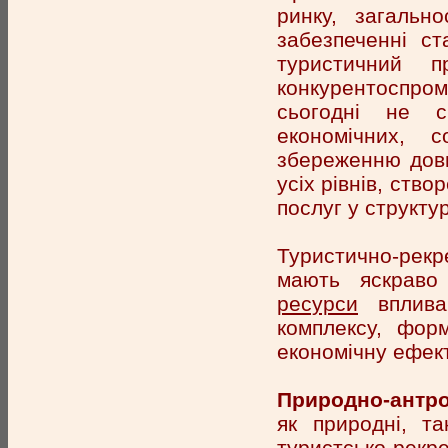
ринку, загальн
забезпеченні ст
туристичний 
конкурентоспромо
сьогодні не с
економічних, 
збереженню довк
усіх рівнів, ств
послуг у структу
Туристично-рек
мають яскраво
ресурси
впливаю
комплексу, форм
економічну ефект
Природно-антро
як природні, та
туристсько-рек