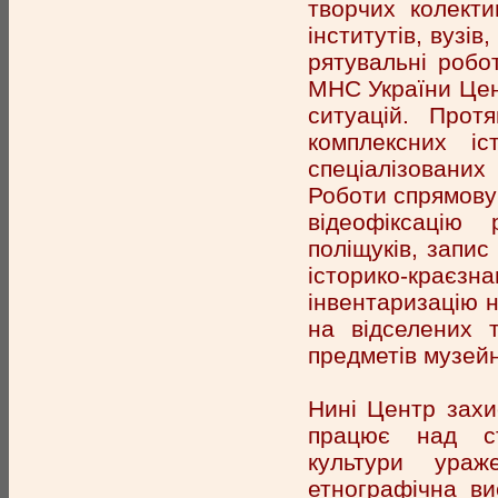
творчих колекти
інститутів, вузів
рятувальні робо
МНС України Цен
ситуацій. Прот
комплексних іс
спеціалізованих
Роботи спрямову
відеофіксацію 
поліщуків, запис
історико-краєзн
інвентаризацію н
на відселених 
предметів музей
Нині Центр захи
працює над ст
культури ураж
етнографічна ви