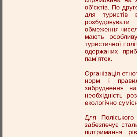
об’єктів. По-дру
для туристів 
розбудовувати 
обмеження чисель
мають особливу
туристичної полі
одержаних приб
пам’яток.
Організація етно
норм і правил
забруднення н
необхідність р
екологічно сумісн
Для Поліського
забезпечує стали
підтримання рі