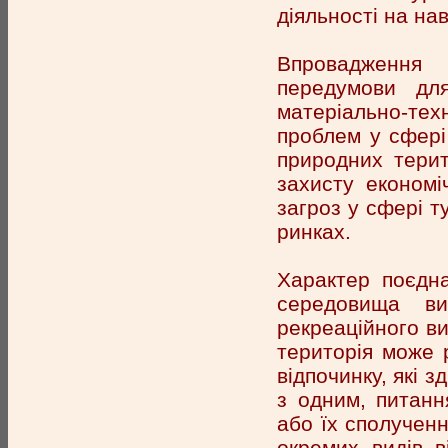
діяльності на н
Впровадження
передумови для
матеріально-техн
проблем у сфері 
природних терит
захисту економі
загроз у сфері 
ринках.
Характер поєдна
середовища ви
рекреаційного ви
територія може р
відпочинку, які 
з одним, питанн
або їх сполученн
окремих видів в