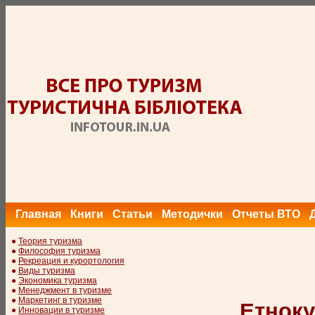
Главная
Книги
Статьи
Методички
Отчеты ВТО
●
Теория туризма
●
Философия туризма
●
Рекреация и курортология
●
Виды туризма
●
Экономика туризма
●
Менеджмент в туризме
●
Маркетинг в туризме
Етноку
●
Инновации в туризме