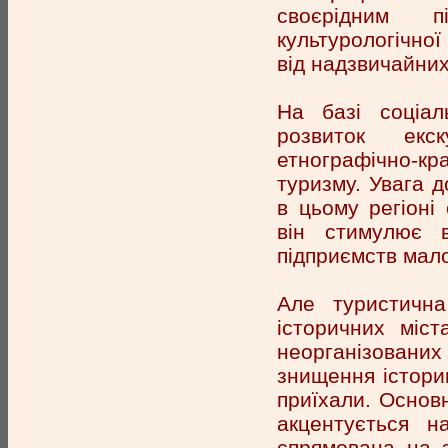
своєрідним пі
культурологічно
від надзвичайних
На базі соціал
розвиток екск
етнографічно-кр
туризму. Увага д
в цьому регіоні
він стимулює 
підприємств мало
Але туристична
історичних міст
неорганізованих
знищення істори
приїхали. Основн
акцентується н
спрямована на з