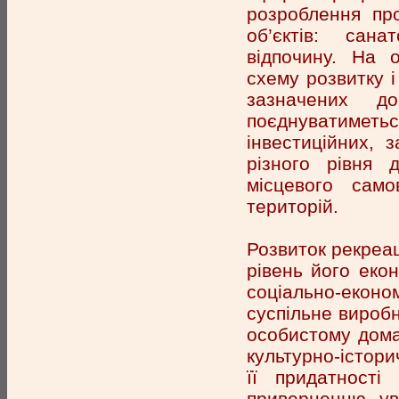
розроблення про
об’єктів: сана
відпочину. На 
схему розвитку і
зазначених до
поєднуватиме
інвестиційних, з
різного рівня 
місцевого само
територій.
Розвиток рекреац
рівень його екон
соціально-еконо
суспільне виробн
особистому дома
культурно-істори
її придатності
приверненню ува