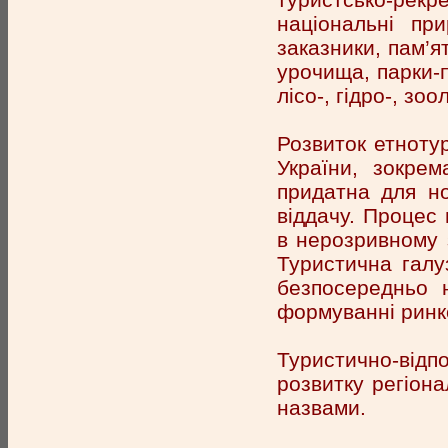
національні при
заказники, пам’я
урочища, парки-п
лісо-, гідро-, зоо
Розвиток етноту
України, зокре
придатна для н
віддачу. Процес
в нерозривному 
Туристична галу
безпосередньо н
формуванні ринк
Туристично-відп
розвитку регіона
назвами.