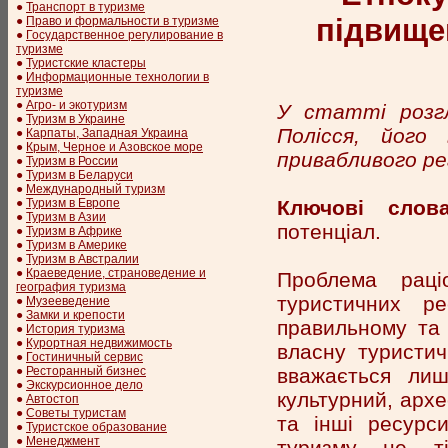
●
Транспорт в туризме
підвище
●
Право и формальности в туризме
●
Государственное регулирование в
туризме
●
Туристские кластеры
●
Информационные технологии в
туризме
●
Агро- и экотуризм
У статті розг
●
Туризм в Украине
Полісся, його
●
Карпаты, Западная Украина
●
Крым, Черное и Азовское море
привабливого ре
●
Туризм в России
●
Туризм в Беларуси
●
Международный туризм
Ключові слова
●
Туризм в Европе
●
Туризм в Азии
потенціал.
●
Туризм в Африке
●
Туризм в Америке
●
Туризм в Австралии
●
Краеведение, страноведение и
Проблема раціо
география туризма
туристичних р
●
Музееведение
●
Замки и крепости
правильному та 
●
История туризма
●
Курортная недвижимость
власну туристич
●
Гостиничный сервис
вважається лиш
●
Ресторанный бизнес
●
Экскурсионное дело
культурний, архе
●
Автостоп
●
Советы туристам
та інші ресурс
●
Туристское образование
●
Менеджмент
туризму не тіл