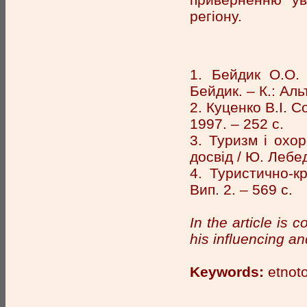
регіону.
1. Бейдик О.О. 
Бейдик. – К.: Аль
2. Куценко В.І. С
1997. – 252 с.
3. Туризм і охо
досвід / Ю. Лебеди
4. Туристично-к
Вип. 2. – 569 с.
In the article is 
his influencing an
Keywords:
etnoto