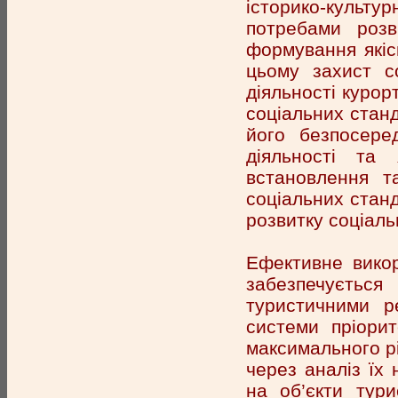
історико-культур
потребами розв
формування якіс
цьому захист с
діяльності курор
соціальних станд
його безпосеред
діяльності та 
встановлення та
соціальних станд
розвитку соціаль
Ефективне викор
забезпечується
туристичними р
системи пріорит
максимального рі
через аналіз їх
на об’єкти тури