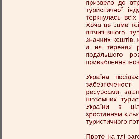
призвело до втр
туристичної інд
торкнулась всіх
Хоча це саме той
вітчизняного т
значних коштів, 
а на теренах 
подальшого роз
приваблення іноз
Україна посід
забезпеченост
ресурсами, здат
іноземних турис
України в ціл
зростанням кільк
туристичного пот
Проте на тлі за