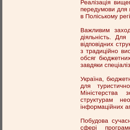
Реалізація вище
передумови для ц
в Поліському регі
Важливим захо
діяльність. Для
відповідних струк
з традиційно ви
обсяг бюджетних
завдяки спеціалі
Україна, бюджет
для туристичн
Міністерства 
структурам не
інформаційних а
Побудова сучасн
сфері програм