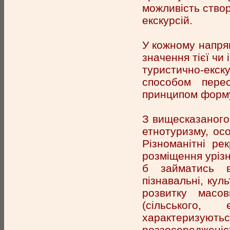
можливість ство
екскурсій.
У кожному напрям
значення тієї чи 
туристично-екск
способом перес
принципом формув
З вищесказаного
етнотуризму, осо
Різноманітні ре
розміщення уріз
б займатись ві
пізнавальні, кул
розвитку масов
(сільського, 
характеризую
роззосередженіст