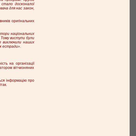
 стало досконалої
вача для нас закон,
вників оригінальних
атори національних
. Тому виступи були
не виключили наших
ок естради»
.
сть на організації
атором вітчизняних
ься інформацію про
ітак.