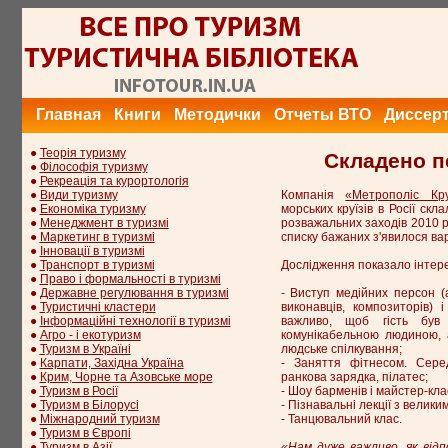
Главная
Книги
Методички
Отчеты ВТО
Диссер
●
Теорія туризму
Складено пе
●
Філософія туризму
●
Рекреація та курортологія
●
Види туризму
Компанія
«Метрополіс Кру
●
Економіка туризму
морських круїзів в Росії ск
●
Менеджмент в туризмі
розважальних заходів 2010 р
●
Маркетинг в туризмі
списку бажаних з'явилося вар
●
Інновації в туризмі
●
Транспорт в туризмі
Дослідження показало інтере
●
Право і формальності в туризмі
●
Державне регулювання в туризмі
- Виступ медійних персон (а
●
Туристичні кластери
виконавців, композиторів) 
●
Інформаційні технології в туризмі
важливо, щоб гість був
●
Агро - і екотуризм
комунікабельною людиною,
●
Туризм в Україні
людське спілкування;
●
Карпати, Західна Україна
- Заняття фітнесом. Серед
●
Крим, Чорне та Азовське море
ранкова зарядка, пілатес;
●
Туризм в Росії
- Шоу барменів і майстер-клас
●
Туризм в Білорусі
- Пізнавальні лекції з велики
●
Міжнародний туризм
- Танцювальний клас.
●
Туризм в Європі
●
Туризм в Азії
«Нам дуже важливо, як відп