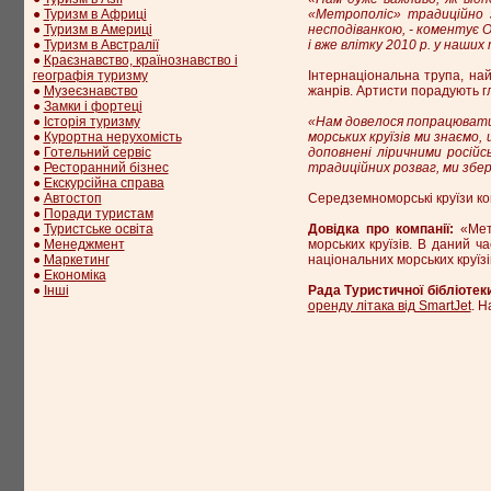
●
Туризм в Африці
«Метрополіс» традиційно з
●
Туризм в Америці
несподіванкою, - коментує 
●
Туризм в Австралії
і вже влітку 2010 р. у наши
●
Краєзнавство, країнознавство і
географія туризму
Інтернаціональна трупа, най
●
Музеєзнавство
жанрів. Артисти порадують 
●
Замки і фортеці
●
Історія туризму
«Нам довелося попрацювати 
●
Курортна нерухомість
морських круїзів ми знаємо,
●
Готельний сервіс
доповнені ліричними російс
●
Ресторанний бізнес
традиційних розваг, ми збер
●
Екскурсійна справа
●
Автостоп
Середземноморські круїзи ком
●
Поради туристам
●
Туристське освіта
Довідка про компанії:
«Метр
●
Менеджмент
морських круїзів. В даний 
●
Маркетинг
національних морських круїзі
●
Економіка
●
Інші
Рада Туристичної бібліотек
оренду літака від SmartJet
. Н