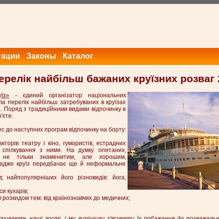
тации
Законы
Каталог
релік найбільш бажаних круїзних розваг 
їз»
- єдиний організатор національних
лала перелік найбільш затребуваних в круїзах
. Поряд з традиційними видами відпочинку в
'єте.
с до наступних програм відпочинку на борту:
кторів театру і кіно, гумористів, естрадних
і спілкування з ними. На думку опитаних,
 не тільки знаменитим, але хорошим,
 адже круїз передбачає ще й неформальне
 найпопулярніших його різновидів: йога,
и кухарів;
м розкидом тем: від країнознавчих до медичних;
очивають наші гості, і ми вирішили з'ясувати їх побажання до розважальні