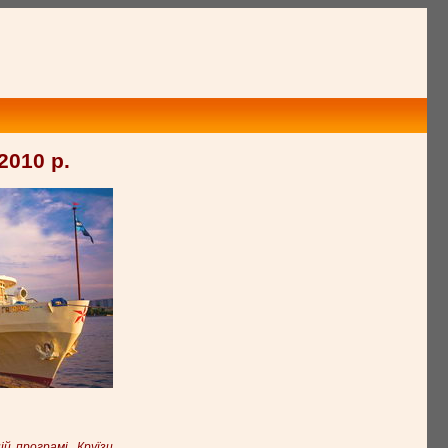
2010 р.
й програмі. Круїзи