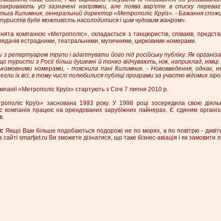
акривають усі зазначені напрямки, але поява вар'єте в списку переваг
Ольга Килимник, генеральний директор «Метрополіс Круїз». - Бажання спожи
х туристів буде можливість насолодитися і цим чудовим жанром»
.
нята компанією «Метрополіс», складається з танцюристів, співаків, предста
глядачів естрадними, театральними, музичними, цирковими номерами.
з репертуаром трупи і адаптувати його під російську публіку. Як організ
 що туристи з Росії більш душевні й тонко відчувають, ніж, наприклад, німці
ькомовними номерами, - пояснила пані Килимник. - Нововведення, однак, 
егли їх всі, в тому числі полюбилися публіці програми за участю відомих зір
панії «Метрополіс Круїз» стартують з Сочі 7 липня 2010 р.
ополіс Круїз» заснована 1993 року. У 1998 році зосередила свою діяльні
час компанія працює на орендованих зарубіжних лайнерах. Є єдиним організ
в.
и:
Якщо Вам більше подобаються подорожі не по морях, а по повітрю - дивіт
а сайті smartjet.ru Ви зможете дізнатися, що таке бізнес-авіація і як замовити л