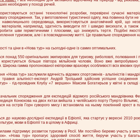
нших необхідних у поході речей.
икористовуються останні технологічні розробки, перевірені сучасні матері
вагу спорядження. Так, у виготовленні туристичної одягу, яка повинна бути н
д навколишнього середовища, використовується анатомічний крій, що незв
х матеріалів, наприклад, здатність виводити піт і швидко висихати, а також
робити шви герметичними і плоскими, що знижують тертя. Подібні якості
хоплення туризмом, але і в повсякденному житті. Це правильне спорядження н
сті та ціни в «Нова тур» на сьогодні-одне із самих оптимальних.
ся понад 550 оригінальних экипировок для туризму, риболовлі, полювання і п
ористуються більше півтора мільйонів чоловік. Воно вже випробувано і
. Широка гамма пропонованої екіпіровки враховує особливості всіх вікових груп
ння «Нова тур» заслужили вдячність відомих спортсменів - альпіністів і мандр
травня альпініст-експерт Андрій Троїцький здійснив успішне сходження
ур» - гід-провідник Клубу «7 вершин» Максим Богатирьов у квітні в складі 
тачальник спорядження для експедицій відомого російського мандрівника Ф
спедиція Конюхова на двох яхтах вийшла з чилійського порту Пуерто Вільямс, 
ася на острів Горн суворого мису і встановила на ньому поклінний хрест в п
я до науково-дослідної експедиції в Ефіопії, яка стартує у вересні 2010 рок
ультури, мови в Ефіопії та в цілому в Африці.
илами підтримує розвиток туризму в Росії. Ми постійно беремо участь у ви
ок». «Нова тур» пропагує здоровий спосіб життя, беручи участь у багать
денні туристичних змагань, зльотів і походів.