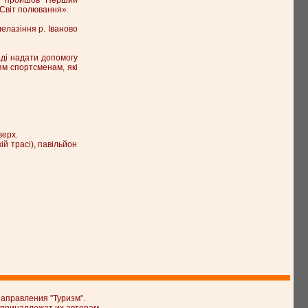
Світ полювання».
лелазіння р. Іваново
аді надати допомогу
ям спортсменам, які
верх.
ій трасі), павільйон
аправления "Туризм".