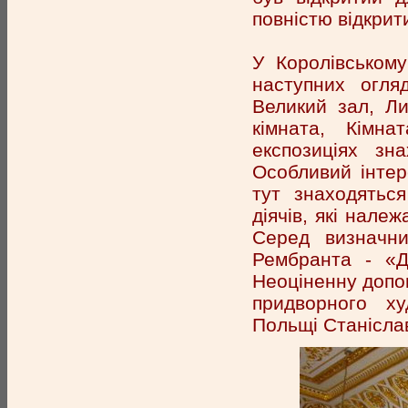
повністю відкрит
У Королівському
наступних огля
Великий зал, Л
кімната, Кімн
експозиціях зна
Особливий інтер
тут знаходятьс
діячів, які нале
Серед визначни
Рембранта - «Д
Неоціненну допом
придворного х
Польщі Станісла