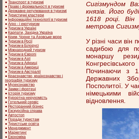
●
Транспорт в туризмі
Сигізмундом Ва
●
Право і формальності в туризмі
князів. Його бу
●
Державне регулювання в туризмі
●
Туристичні кластери
1618 році. Він
●
Інформаційні технології в туризмі
●
Агро - і екотуризм
метрова Сигизм
●
Туризм в Україні
●
Карпати, Західна Україна
●
Крим, Чорне та Азовське море
У різні часи він
●
Туризм в Росії
●
Туризм в Білорусі
садибою для по
●
Міжнародний туризм
●
Туризм в Європі
монаршу рези
●
Туризм в Азії
Конгресівсько
●
Туризм в Африці
●
Туризм в Америці
Починаючи з 19
●
Туризм в Австралії
●
Краєзнавство, країнознавство і
Державних Збо
географія туризму
Посполитої. У ча
●
Музеєзнавство
●
Замки і фортеці
німецькими вій
●
Історія туризму
●
Курортна нерухомість
відновлення.
●
Готельний сервіс
●
Ресторанний бізнес
●
Екскурсійна справа
●
Автостоп
●
Поради туристам
●
Туристське освіта
●
Менеджмент
●
Маркетинг
●
Економіка