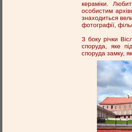
кераміки. Любит
особистим архіво
знаходиться велик
фотографії, філь
З боку річки Віс
споруда, яке п
споруда замку, я