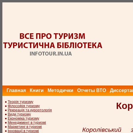
Главная
Книги
Методички
Отчеты ВТО
Диссерта
●
Теорія туризму
Кор
●
Філософія туризму
●
Рекреація та курортологія
●
Види туризму
●
Економіка туризму
●
Менеджмент в туризмі
●
Маркетинг в туризмі
Королівський
●
Інновації в туризмі