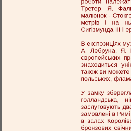
роботи належат
Третер, Я. Фал
малюнок - Стокг
метрів і на н
Сигізмунда III і 
В експозиціях му
А. Лебруна, Я. 
європейських пра
знаходиться уні
також ви можете 
польських, флам
У замку зберегла
голландська, н
заслуговують два
замовлені в Римі
в залах Королів
бронзових свічник