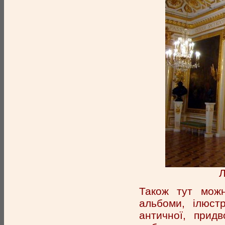
Л
Також тут можн
альбоми, ілюстр
античної, придв