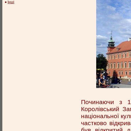
●
Інші
Починаючи з 1
Королівський Зам
національної кул
частково відкрив
був відкритий д