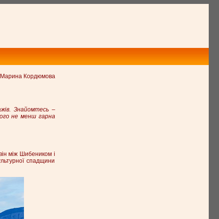
Марина Кордюмова
ажів. Знайомтесь –
того не менш гарна
він між Шибеником і
культурної спадщини