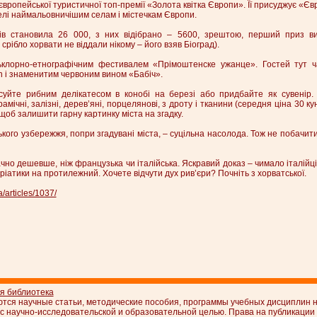
вропейської туристичної топ-премії «Золота квітка Європи». Її присуджує «Єв
селі наймальовничішим селам і містечкам Європи.
атів становила 26 000, з них відібрано – 5600, зрештою, перший приз 
срібло хорвати не віддали нікому – його взяв Біоград).
клорно-етнографічним фестивалем «Прімоштенске ужанце». Гостей тут ч
 і знаменитим червоним вином «Бабіч».
суйте рибним делікатесом в конобі на березі або придбайте як сувенір.
амічні, залізні, дерев’яні, порцелянові, з дроту і тканини (середня ціна 30 ку
 щоб залишити гарну картинку міста на згадку.
ого узбережжя, попри згадувані міста, – суцільна насолода. Тож не побачити
чно дешевше, ніж французька чи італійська. Яскравий доказ – чимало італійці
дріатики на протилежний. Хочете відчути дух рив’єри? Почніть з хорватської.
a/articles/1037/
ая библиотека
ются научные статьи, методические пособия, программы учебных дисциплин н
с научно-исследовательской и образовательной целью. Права на публикации