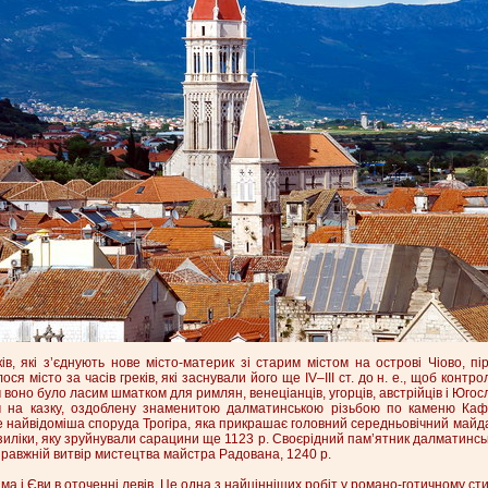
ів, які з’єднують нове місто-материк зі старим містом на острові Чіово, 
ося місто за часів греків, які заснували його ще IV–III ст. до н. е., щоб контро
м воно було ласим шматком для римлян, венеціанців, угорців, австрійців і Югосл
м на казку, оздоблену знаменитою далматинською різьбою по каменю Каф
Це найвідоміша споруда Трогіра, яка прикрашає головний середньовічний майда
иліки, яку зруйнували сарацини ще 1123 р. Своєрідний пам’ятник далматинськ
правжній витвір мистецтва майстра Радована, 1240 р.
а і Єви в оточенні левів. Це одна з найцінніших робіт у романо-готичному сти