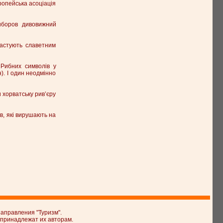
ропейська асоціація
виборов дивовижний
астують славетним
 Рибних символів у
н). І один неодмінно
 хорватську рив’єру
в, які вирушають на
аправления "Туризм".
 принадлежат их авторам.