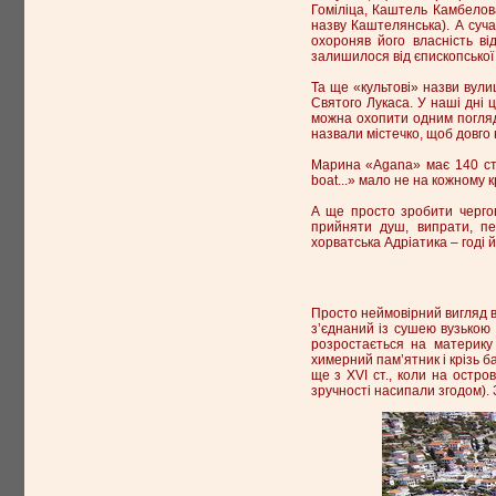
Гоміліца, Каштель Камбелов
назву Каштелянська). А суча
охороняв його власність ві
залишилося від єпископської 
Та ще «культові» назви вули
Святого Лукаса. У наші дні ц
можна охопити одним погляд
назвали містечко, щоб довго 
Марина «Agana» має 140 сто
boat...» мало не на кожному к
А ще просто зробити черго
прийняти душ, випрати, пе
хорватська Адріатика – годі 
Просто неймовірний вигляд ві
з’єднаний із сушею вузькою
розростається на материку
химерний пам’ятник і крізь б
ще з XVI ст., коли на остро
зручності насипали згодом). З