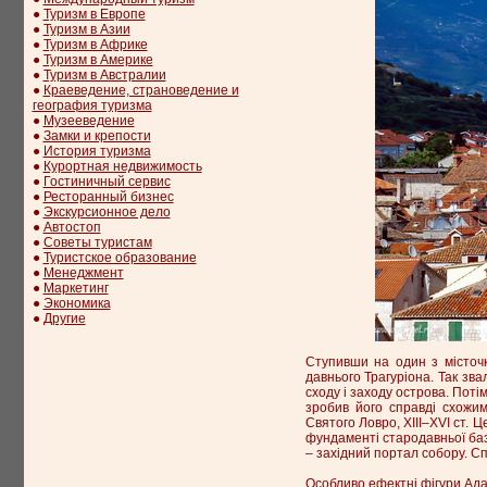
●
Туризм в Европе
●
Туризм в Азии
●
Туризм в Африке
●
Туризм в Америке
●
Туризм в Австралии
●
Краеведение, страноведение и
география туризма
●
Музееведение
●
Замки и крепости
●
История туризма
●
Курортная недвижимость
●
Гостиничный сервис
●
Ресторанный бизнес
●
Экскурсионное дело
●
Автостоп
●
Советы туристам
●
Туристское образование
●
Менеджмент
●
Маркетинг
●
Экономика
●
Другие
Ступивши на один з місточк
давнього Трагуріона. Так звал
сходу і заходу острова. Поті
зробив його справді схожи
Святого Ловро, XIII–XVI ст. 
фундаменті стародавньої баз
– західний портал собору. С
Особливо ефектні фігури Адам