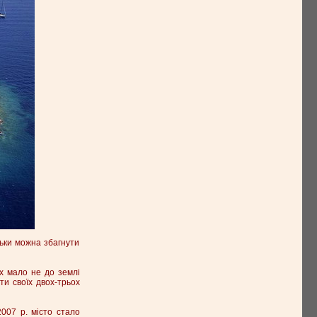
льки можна збагнути
х мало не до землі
ти своїх двох-трьох
007 р. місто стало