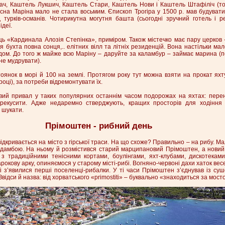
ач, Каштель Лукшич, Каштель Стари, Каштель Нови і Каштель Штафіліч (тож
сна Маріна мало не стала восьмим. Єпископ Трогіра у 1500 р. мав будувати
д турків-османів. Чотирикутна могутня башта (сьогодні зручний готель і р
ідеї.
ць «Кардинала Алозія Степінка», приміром. Також містечко має пару церков
я бухта повна сонця,.. елітних вілл та літніх резиденцій. Вона настільки мал
ом. До того ж майже всю Маріну – даруйте за каламбур – займає марина (пе
не мудрувати).
янок в морі й 100 на землі. Протягом року тут можна взяти на прокат яхту
році), за потреби відремонтувати їх.
вий привал у таких популярних останнім часом подорожах на яхтах: перен
рекусити. Адже недаремно стверджують, кращих просторів для ходіння п
й шукати.
Прімоштен - рибний день
дкривається на місто з гірської траси. На що схоже? Правильно – на рибу. Ма
 дамбою. На ньому й розмістився старий марципановий Прімоштен, а новий, 
 з традиційними тенісними кортами, боулінгами, яхт-клубами, дискотека
арокову арку, опиняємося у старому місті-рибі. Вогняно-червоні дахи хаток ве
ві з’явилися перші поселенці-рибалки. У ті часи Прімоштен з’єднував із су
відси й назва: від хорватського «primostiti» – буквально «знаходиться за мост