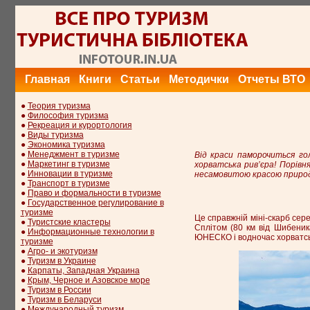
Главная
Книги
Статьи
Методички
Отчеты ВТО
●
Теория туризма
●
Философия туризма
●
Рекреация и курортология
●
Виды туризма
●
Экономика туризма
●
Менеджмент в туризме
Від краси паморочиться го
●
Маркетинг в туризме
хорватська рив’єра! Порів
●
Инновации в туризме
несамовитою красою природ
●
Транспорт в туризме
●
Право и формальности в туризме
●
Государственное регулирование в
туризме
Це справжній міні-скарб сер
●
Туристские кластеры
Сплітом (80 км від Шибеника
●
Информационные технологии в
ЮНЕСКО і водночас хорватськ
туризме
●
Агро- и экотуризм
●
Туризм в Украине
●
Карпаты, Западная Украина
●
Крым, Черное и Азовское море
●
Туризм в России
●
Туризм в Беларуси
●
Международный туризм