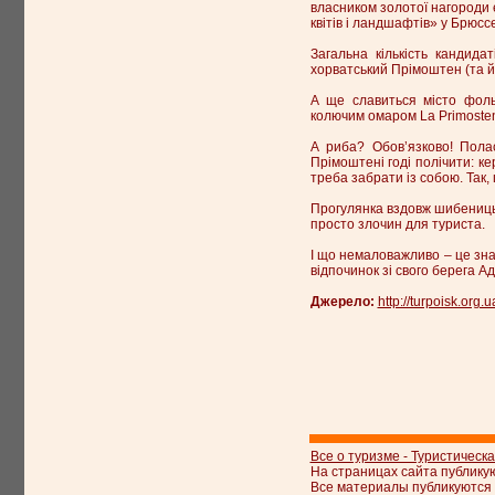
власником золотої нагороди є
квітів і ландшафтів» у Брюс
Загальна кількість кандид
хорватський Прімоштен (та й 
А ще славиться місто фоль
колючим омаром La Primosten
А риба? Обов’язково! Пола
Прімоштені годі полічити: кер
треба забрати із собою. Так,
Прогулянка вздовж шибеницьк
просто злочин для туриста.
І що немаловажливо – це зна
відпочинок зі свого берега А
Джерело:
http://turpoisk.org.u
Все о туризме - Туристическ
На страницах сайта публику
Все материалы публикуются 