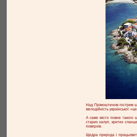
Над Прімоштеном гострим шпи
мелодійність української: «це
А саме місто повне такого 
старих халуп, критих сланц
поверхів.
Щедра природа і працьовит