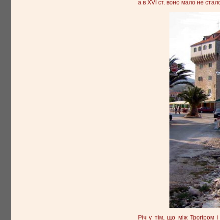
а в XVI ст. воно мало не стал
Річ у тім, що між Трогіром