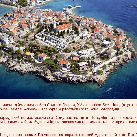
лем здіймається собор Святого Георгія, XV ст. – crkva Sveti Juraj (отут ті
рква» замість «crkva»). В соборі зберігається свята ікона Богородиці.
шарму, який не дає можливості йому протистояти. Це суміш і з розплескани
ем і нових охайних будиночків, що зневажливо поглядають на старих з висо
і люди перетворили Прімоштен на справжнісінький Адріатичний рай. Тож 2