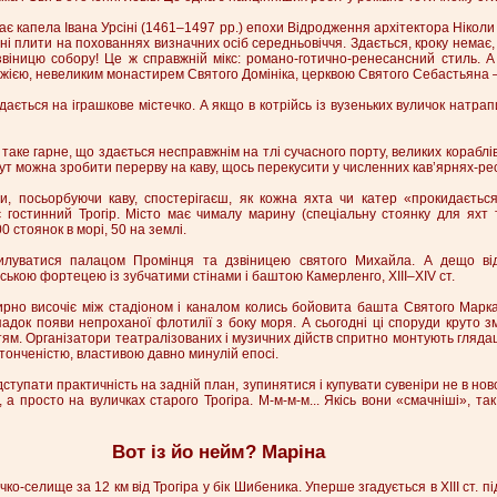
є капела Івана Урсіні (1461–1497 рр.) епохи Відродження архітектора Ніколи
і плити на похованнях визначних осіб середньовіччя. Здається, кроку немає, 
звіницю собору! Це ж справжній мікс: романо-готично-ренесансний стиль. А
джією, невеликим монастирем Святого Домініка, церквою Святого Себастьяна – 
дається на іграшкове містечко. А якщо в котрійсь із вузеньких вуличок натра
 таке гарне, що здається несправжнім на тлі сучасного порту, великих кораблі
ут можна зробити перерву на каву, щось перекусити у численних кав’ярнях-ре
ли, посьорбуючи каву, спостерігаєш, як кожна яхта чи катер «прокидається
гостинний Трогір. Місто має чималу марину (спеціальну стоянку для яхт т
0 стоянок в морі, 50 на землі.
луватися палацом Промінця та дзвіницею святого Михайла. А дещо від
ькою фортецею із зубчатими стінами і баштою Камерленго, XIII–XIV ст.
ирно височіє між стадіоном і каналом колись бойовита башта Святого Марка
док появи непроханої флотилії з боку моря. А сьогодні ці споруди круто з
ям. Організатори театралізованих і музичних дійств спритно монтують глядаць
онченістю, властивою давно минулій епосі.
тупати практичність на задній план, зупинятися і купувати сувеніри не в ново
 а просто на вуличках старого Трогіра. М-м-м-м... Якісь вони «смачніші», так
Вот із йо нейм? Маріна
чко-селище за 12 км від Трогіра у бік Шибеника. Уперше згадується в ХІІІ ст. 