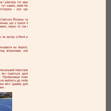
 і рив’єра тут має
 тут замок, який би
есторан) – усе, що
 -Святого Йохана та
енька, що з траси її
вно, через те так і
 чи катер («Rent a
очувати на березі,
ід вітрилами, ніж
лесенький півострів
як і годиться, далі
ми. Пройшовши повз
село ваблять до себе
шею міст (дамбу для
ом».