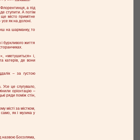
 Флорентинця, а під
де ступити. А потім
 ще місто примітне
усе як на долоні.
пиш на шарманку, то
в і бурхливого життя
сторанчиках.
», «метушиться» і,
а катерів, де вони
далік – за густою
. Усе це слугувало,
мінили орієнтацію –
кі ряди поміж стін,
му місті за містком,
 само, як і музика у
під назвою Босоляма,