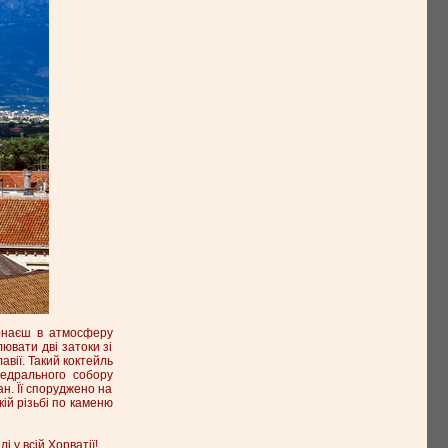
пірнаєш в атмосферу
лювати дві затоки зі
авії. Такий коктейль
едрального собору
н. Її споруджено на
ій різьбі по каменю
лі у всій
Хорватії
!