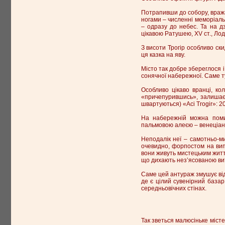
Потрапивши до собору, вража
ногами – численні меморіальн
– одразу до небес. Та на д
цікавою Ратушею, XV ст., Ло
З висоти Трогір особливо ски
ця казка на яву.
Місто так добре збереглося і
сонячної набережної. Саме т
Особливо цікаво вранці, ко
«причепурившись», залишає 
швартуються) «Aci Trogir»: 20
На набережній можна поми
пальмовою алеєю – венеціанс
Неподалік неї – самотньо-м
очевидно, форпостом на випа
вони живуть мистецьким житт
що дихають нез’ясованою вит
Саме цей антураж змушує відс
де є цілий сувенірний базар,
середньовічних стінах.
Так зветься малюсіньке місте