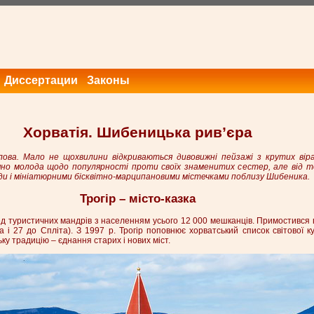
Диссертации
Законы
Хорватія. Шибеницька рив’єра
лова. Мало не щохвилини відкриваються дивовижні пейзажі з крутих вір
няно молода щодо популярності проти своїх знаменитих сестер, але від 
и і мініатюрними бісквітно-марципановими містечками поблизу Шибеника.
Трогір – місто-казка
ед туристичних мандрів з населенням усього 12 000 мешканців. Примостився 
 і 27 до Спліта). З 1997 р. Трогір поповнює хорватський список світової 
у традицію – єднання старих і нових міст.