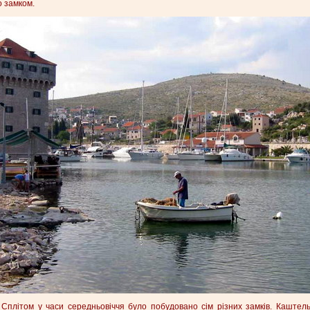
о замком.
 і Сплітом у часи середньовіччя було побудовано сім різних замків. Каште