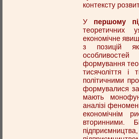
контексту розви
У
першому пі
теоретичних у
економічне явищ
з позицій як
особливостей
формування теор
тисячоліття і 
політичними про
формувалися за 
мають монофун
аналізі феномен
економічнім р
вторинними. Б
підприємництва,