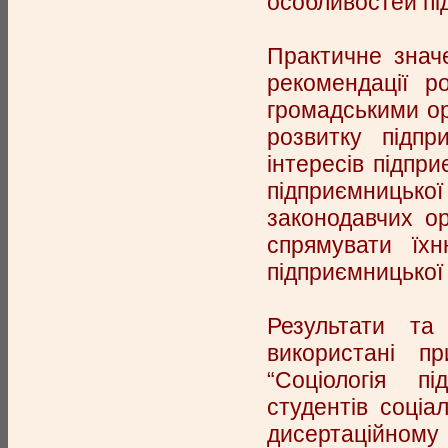
особливостей пі
Практичне значе
рекомендації р
громадськими ор
розвитку підпр
інтересів підпри
підприємницько
законодавчих ор
спрямувати їхн
підприємницької 
Результати та
використані п
“Соціологія пі
студентів соціа
дисертаційному