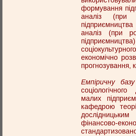
використовували
формування підп
аналіз (при 
підприємництва 
аналіз (при р
підприємництв
соціокультурн
економічно роз
прогнозування, кі
Емпіричну баз
соціологічного
малих підприєм
кафедрою теорі
дослідницьким
фінансово-екон
стандартизован