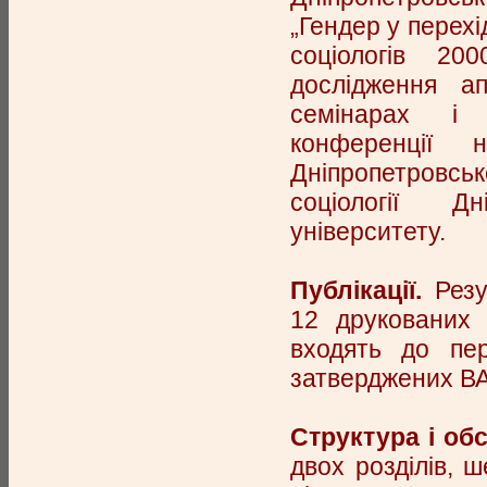
„Гендер у перехі
соціологів 20
дослідження ап
семінарах і щ
конференції 
Дніпропетровсь
соціології Дн
університету.
Публікації.
Резу
12 друкованих 
входять до пер
затверджених ВА
Структура і обс
двох розділів, 