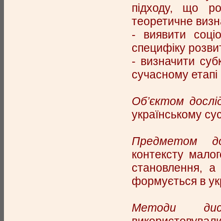
підходу, що ро
теоретичне визн
- виявити соці
специфіку розвит
- визначити суб
сучасному етапі 
Об’єктом дослі
українському сус
Предметом до
контексту мало
становлення, а
формується в ук
Методи дис