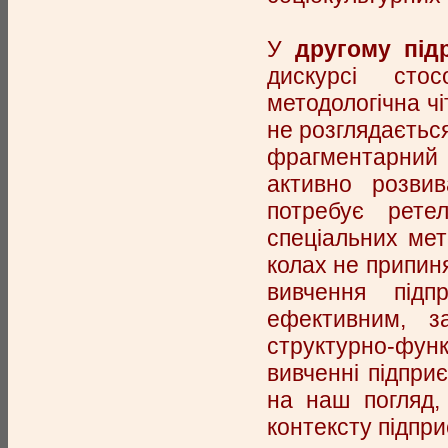
У
другому під
дискурсі стос
методологічна чі
не розглядається
фрагментарний 
активно розвив
потребує рете
спеціальних мет
колах не припин
вивчення підп
ефективним, з
структурно-функ
вивченні підпри
на наш погляд,
контексту підпр