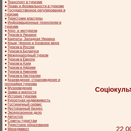
●
Транспорт в туризме
●
Право и формальности в туризме
●
Государственное регулирование в
туризме
●
Туристские кластеры
●
Информационные технологии в
туризме
●
Агро- и экотуризм
●
Туризм в Украине
●
Карпаты, Западная Украина
●
Крым, Черное и Азовское море
●
Туризм в России
●
Туризм в Беларуси
●
Международный туризм
●
Туризм в Европе
●
Туризм в Азии
●
Туризм в Африке
●
Туризм в Америке
●
Туризм в Австралии
●
Краеведение, страноведение и
география туризма
Соціокуль
●
Музееведение
●
Замки и крепости
●
История туризма
●
Курортная недвижимость
●
Гостиничный сервис
●
Ресторанный бизнес
●
Экскурсионное дело
●
Автостоп
●
Советы туристам
●
Туристское образование
22.0
●
Менеджмент