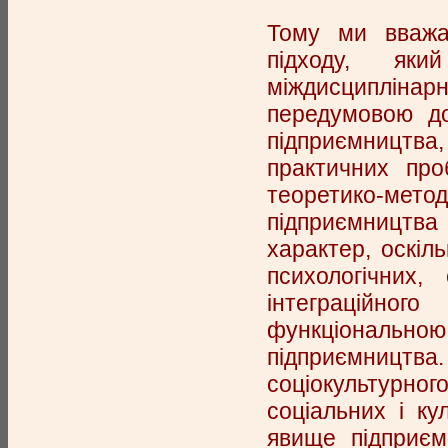
Тому ми вважає
підходу, яки
міждисциплінарн
передумовою до
підприємництва
практичних про
теоретико-ме
підприємництв
характер, оскіл
психологічних,
інтеграційног
функціональною
підприємництв
соціокультурног
соціальних і ку
явище підприєм