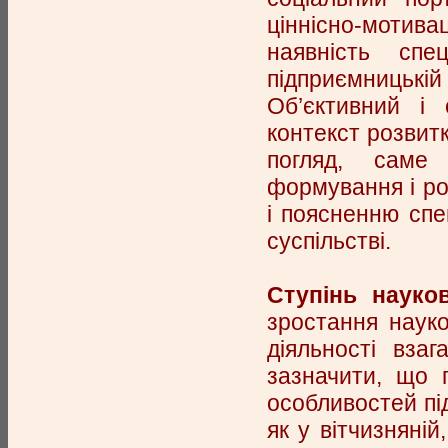
ціннісно-мотивац
наявність спе
підприємницькій 
Об’єктивний і 
контекст розвит
погляд, саме 
формування і ро
і поясненню спе
суспільстві.
Ступінь науко
зростання науко
діяльності вза
зазначити, що 
особливостей пі
як у вітчизняній