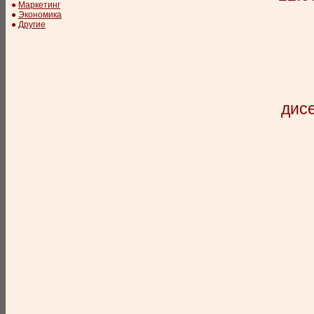
●
Маркетинг
●
Экономика
●
Другие
дисе