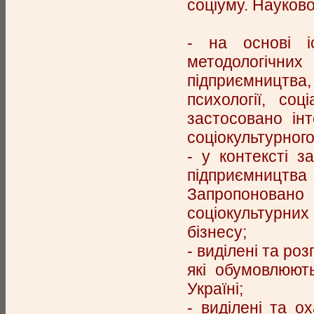
соціуму. Науков
- на основі і
методологічни
підприємництва
психології, соц
застосовано інт
соціокультурног
- у контексті з
підприємництва 
Запропоновано
соціокультурних
бізнесу;
- виділені та ро
які обумовлюют
Україні;
- виділені та о