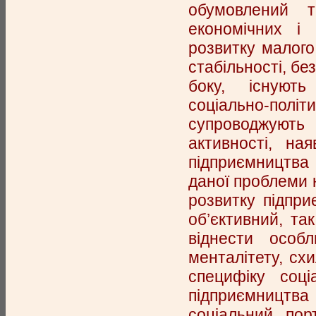
обумовлений т
економічних і
розвитку малого
стабільності, бе
боку, існують
соціально-пол
супроводжуют
активності, на
підприємництва 
даної проблеми 
розвитку підпри
об’єктивний, так
віднести особл
менталітету, схи
специфіку соці
підприємництва 
соціальний пор