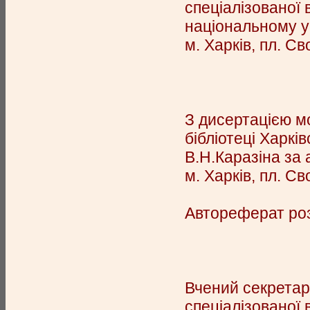
спеціалізованої 
національному ун
м. Харків, пл. Св
З дисертацією м
бібліотеці Харкі
В.Н.Каразіна за
м. Харків, пл. Св
Автореферат розі
Вчений секретар
спеціалізовано