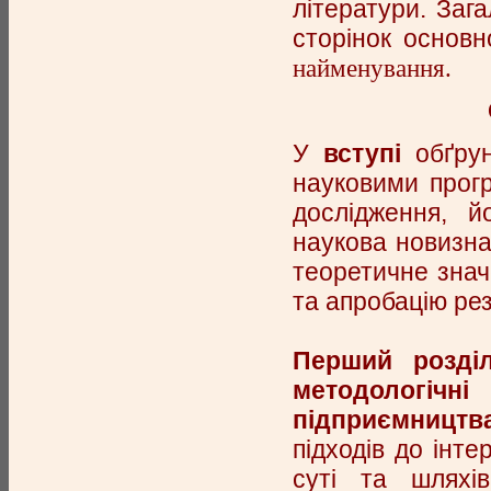
літератури. Зага
сторінок основн
найменування.
У
вступі
обґрун
науковими прог
дослідження, й
наукова новизна
теоретичне знач
та апробацію рез
Перший розді
методологіч
підприємництв
підходів до інт
суті та шляхів