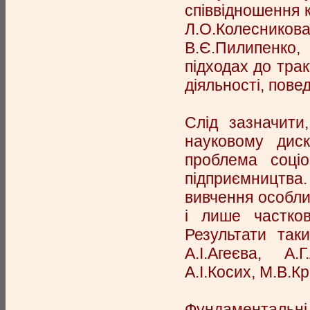
співвідношення ка
Л.О.Колесников
В.Є.Пилипенко, 
підходах до тра
діяльності, повед
Слід зазначити
науковому диск
проблема соціо
підприємництв
вивчення особли
і лише частков
Результати так
А.І.Агеєва, А
А.І.Косих, М.В.Кр
Фундаментальн