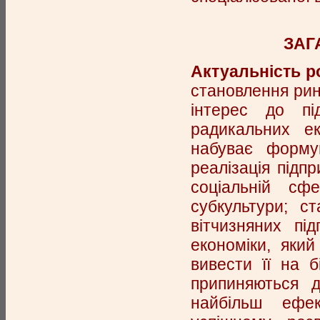
ЗАГ
Актуальність р
становлення рин
інтерес до пі
радикальних ек
набуває формув
реалізація підпр
соціальній сфе
субкультури; с
вітчизняних пі
економіки, який
вивести її на 
припиняються д
найбільш ефе