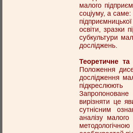
малого підприєм
соціуму, а саме: 
підприємницької 
освіти, зразки 
субкультури мал
досліджень.
Теоретичне та
Положення дисе
дослідження мал
підкреслюють
Запропоноване 
вирізняти це я
сутнісним озна
аналізу малого
методологіч