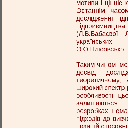
мотиви і ціннісн
Останнім часом
дослідженні під
підприємницт
(Л.В.Бабаєвої, 
українських 
О.О.Плісовської,
Таким чином, мо
досвід дослі
теоретичному, т
широкий спектр 
особливості ць
залишаються 
розробках нема
підходів до вив
позицій стосовн