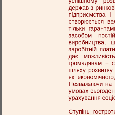
успішному розв
держав з ринков
підприємства і
створюється ве
тільки гарантам
засобом пості
виробництва, 
заробітній плат
дає можливіст
громадянам − с
шляху розвитку
як економічного
Незважаючи на 
умовах сьогоден
урахування соціо
Ступінь гострот