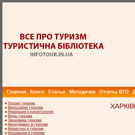
Главная
Книги
Статьи
Методички
Отчеты ВТО
●
Теория туризма
ХАРКІ
●
Философия туризма
●
Рекреация и курортология
●
Виды туризма
●
Экономика туризма
●
Менеджмент в туризме
●
Маркетинг в туризме
●
Инновации в туризме