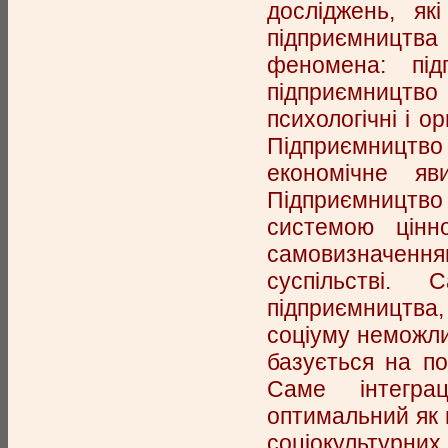
досліджень, як
підприємництва
феномена: під
підприємництво 
психологічні і о
Підприємництв
економічне яв
Підприємництво
системою цінно
самовизначення
суспільстві.
підприємництва
соціуму неможли
базується на по
Саме інтегра
оптимальний як в
соціокультурних