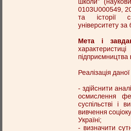
школи” (науков
0103U000549, 20
та історії со
університету за 
Мета і завда
характеристиці
підприємництва в
Реалізація даної
- здійснити анал
осмислення фе
суспільстві і 
вивчення соціок
Україні;
- визначити сут