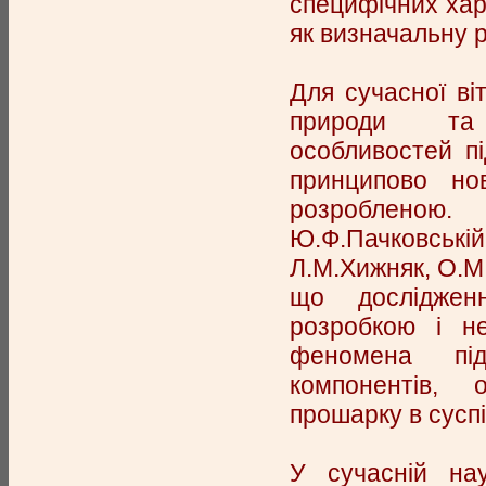
специфічних хар
як визначальну р
Для сучасної ві
природи та с
особливостей пі
принципово н
розробленою. А
Ю.Ф.Пачковськ
Л.М.Хижняк, О.М
що досліджен
розробкою і не
феномена під
компонентів, 
прошарку в суспі
У сучасній нау