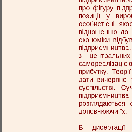
підприємництвом
про фігуру підп
позиції у вир
особистісні яко
відношенню до р
економіки відбу
підприємництва. 
з центральни
самореалізаці
прибутку. Теорі
дати вичерпне 
суспільстві. С
підприємництва
розглядаються с
доповнюючи їх.
В дисертації