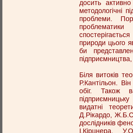
досить активно
методологічні п
проблеми. По
проблематики 
спостерігається
природи цього я
би представле
підприємництва, 
Біля витоків те
Р.Кантільон. Ві
обіг. Також 
підприємницьку
видатні теорет
Д.Рікардо, Ж.Б.
дослідників фен
І.Кірцнера, У