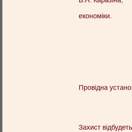
В.Н. Каразіна,
завідувач-
економіки.
кандидат с
Національн
“Харківськи
доцент кафе
Провідна установ
відділ еко
Захист відбудеть