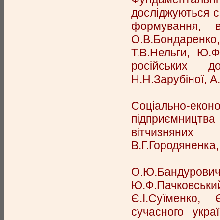
досліджуються со
формування, в
О.В.Бондаренко
Т.В.Нельги, Ю.Ф
російських до
Н.Н.Зарубіної, А
Соціально-еко
підприємництва 
вітчизняних 
В.Г.Городяненка,
О.Ю.Бандурови
Ю.Ф.Пачковськи
Є.І.Суїменко,
сучасного укра