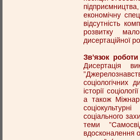
підприємництва
економічну спец
відсутність ком
розвитку мал
дисертаційної ро
Зв’язок робот
Дисертація в
”Джерелознавст
соціологічних 
історії соціолог
а також Міжнар
соціокультурні
соціального зах
теми ”Самосві
вдосконалення о