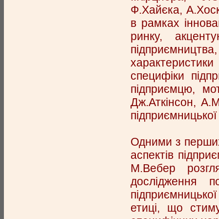
Ф.Хайєка, А.Хос
в рамках іннова
ринку, акцент
підприємництва
характеристики
специфіки підп
підприємцю, мо
Дж.Аткінсон, А.
підприємницької 
Одними з перших
аспектів підпри
М.Вебер розгл
дослідження п
підприємницької
етиці, що стим