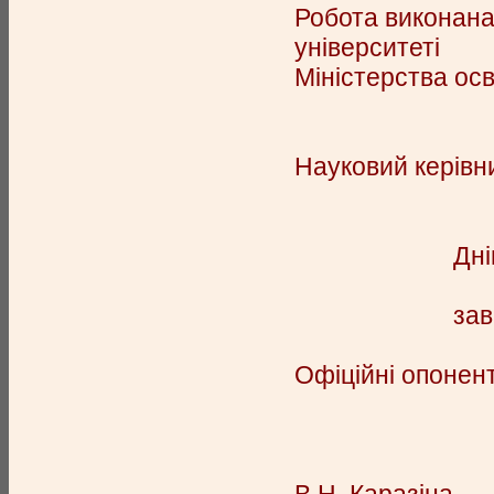
Робота виконана
університеті
Міністерства осві
Науковий керівн
Городян
Дні
завідувач каф
Офіційні опонент
кандидат е
Харківський