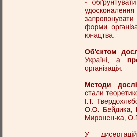
- обґрунтуват
удосконалення
запропонувати
форми організа
юнацтва.
Об'єктом дос
Україні, а
пр
організація.
Методи дослі
стали теоретик
І.Т. Твердохлєб
О.О. Бейдика, Ю
Миронен-ка, О.Г
У дисертаці