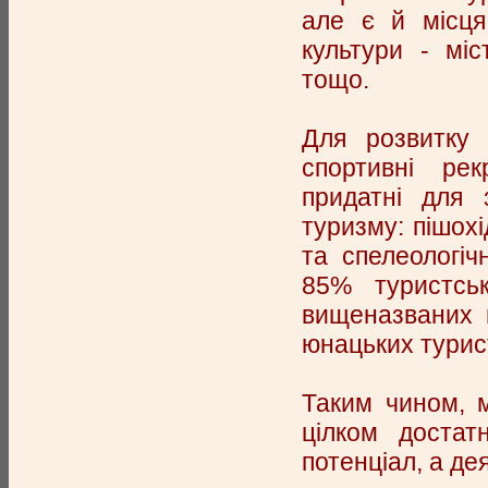
але є й місця
культури - міс
тощо.
Для розвитку
спортивні рек
придатні для 
туризму: пішохі
та спелеологі
85% туристськ
вищеназваних 
юнацьких турис
Таким чином, 
цілком достат
потенціал, а дея