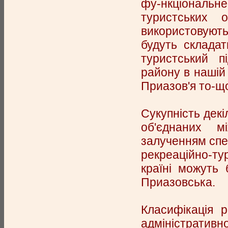
фу-нкціональн
туристських о
використовують
будуть складат
туристський п
району в нашій 
Приазов'я то-щ
Сукупність декі
об'єднаних м
залученням спе
рекреаційно-т
країні можуть 
Приазовська.
Класифікація р
адміністративн