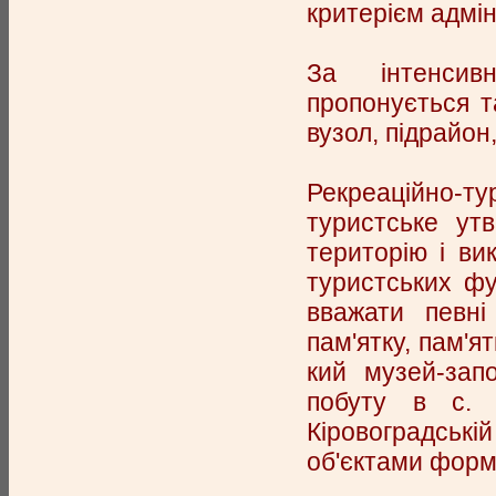
критерієм адмін
За інтенсивн
пропонується та
вузол, підрайон
Рекреаційно-т
туристське ут
територію і ви
туристських фу
вважати певні 
пам'ятку, пам'
кий музей-запо
побуту в с. 
Кіровоградські
об'єктами форм