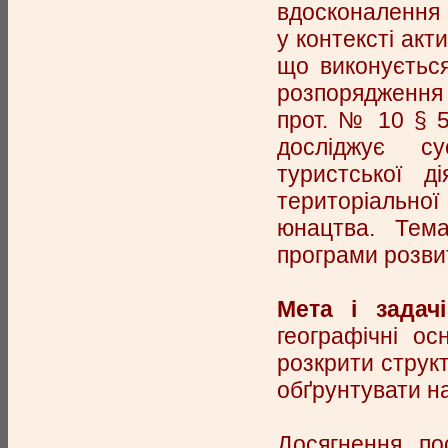
вдосконалення 
у контексті акти
що виконується
розпорядження
прот. № 10 § 5
досліджує сус
туристської ді
територіальної
юнацтва. Тема
програми розви
Мета і задач
географічні о
розкрити структ
обґрунтувати н
Досягнення по