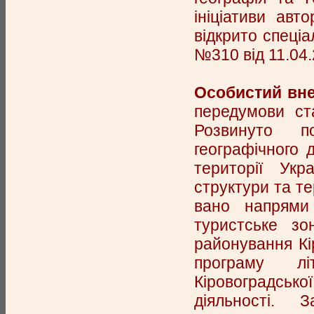
ініціативи авт
відкрито спеціа
№310 від 11.04.
Особистий вне
передумови ст
Розвинуто по
географічного 
території Ук
структури та те
вано напрями 
туристське зо
районування Кі
програму лі
Кіровоградськ
діяльності. 