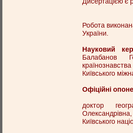
Дисертацією є 
Робота виконана
України.
Науковий кер
Балабанов Г
країнознавства
Київського міжн
Офіційні опон
доктор геог
Олександрівна,
Київського наці