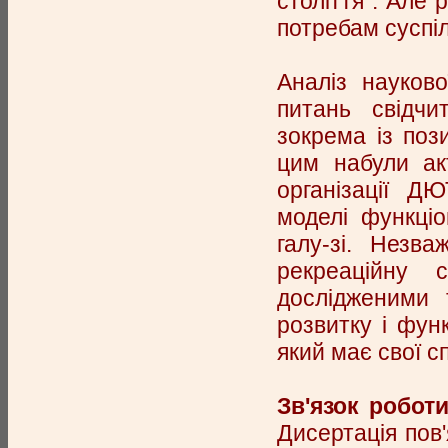
століття". Але
потребам суспі
Аналіз науково
питань свідчи
зокрема із пози
цим набули акт
організації ДЮ
моделі функціо
галу-зі. Незв
рекреаційну 
дослідженими 
розвитку і функ
який має свої с
Зв'язок робот
Дисертація пов