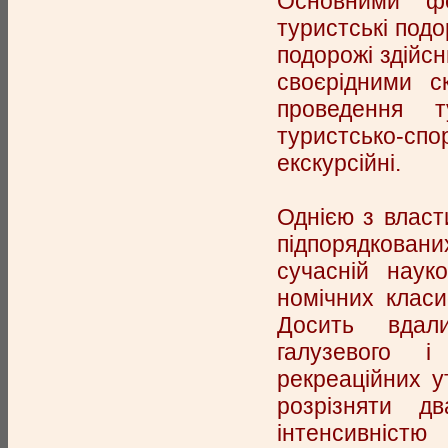
Основними фо
туристські подо
подорожі здійс
своєрідними 
проведення 
туристсько-спо
екскурсійні.
Однією з власт
підпорядковани
сучасній науко
номічних класи
Досить вдали
галузевого і
рекреаційних у
розрізняти д
інтенсивністю