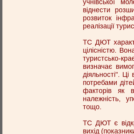
учнівської мо
віднести розш
розвиток інфра
реалізації тури
ТС ДЮТ характ
цілісністю. Вон
туристсько-кра
визначає вимог
діяльності". Ц
потребами діте
факторів як в
належність, уп
тощо.
ТС ДЮТ є відкр
вихід (показник