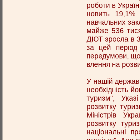
роботи в Україн
новить 19,1% в
навчальних зак
майже 536 тися
ДЮТ зросла в 3
за цей період 
передумови, що
влення на розв
У нашій держав
необхідність йо
туризм", Указ
розвитку туриз
Міністрів Укр
розвитку тури
національні пр