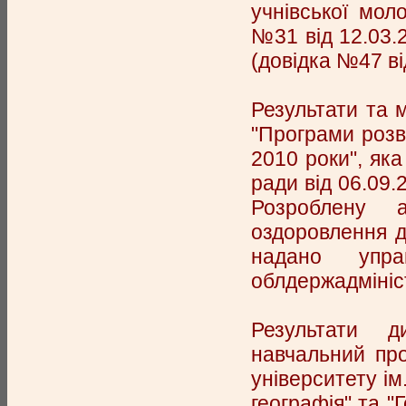
учнівської моло
№31 від 12.03.2
(довідка №47 від
Результати та 
"Програми розви
2010 роки", як
ради від 06.09.
Розроблену а
оздоровлення д
надано упра
облдержадмініст
Результати д
навчальний про
університету ім
географія" та "