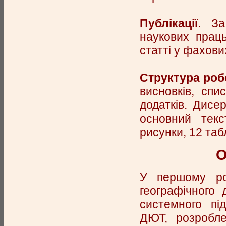
Публікації
. За
наукових праць
статті у фахови
Структура роб
висновків, спи
додатків. Дисе
основний текс
рисунки, 12 таб
О
У першому роз
географічного 
системного пі
ДЮТ, розробле