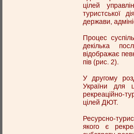
цілей управлі
туристської д
держави, адміні
Процес суспіл
декілька пос
відображає певн
пів (рис. 2).
У другому розд
України для ц
рекреаційно-т
цілей ДЮТ.
Ресурсно-турис
якого є рекре