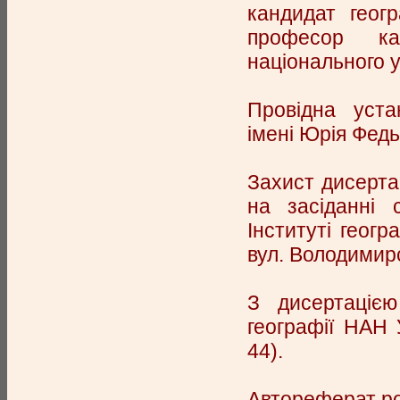
кандидат геог
професор ка
національного у
Провідна уста
імені Юрія Федь
Захист дисертац
на засіданні 
Інституті геогр
вул. Володимирс
З дисертацією
географії НАН 
44).
Автореферат ро