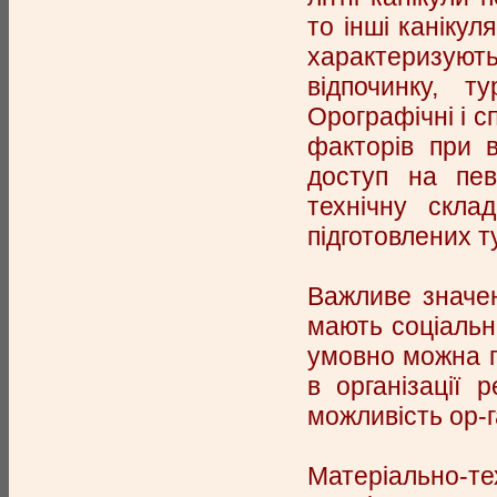
то інші канікул
характеризую
відпочинку, т
Орографічні і с
факторів при 
доступ на пев
технічну скла
підготовлених т
Важливе значе
мають соціально
умовно можна по
в організації 
можливість ор-га
Матеріально-те