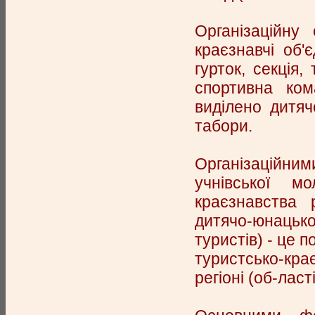
Організаційну
краєзнавчі об'
гурток, секція,
спортивна ком
виділено дитяч
табори.
Організаційним
учнівської м
краєзнавства 
дитячо-юнаць
туристів) - це 
туристсько-кра
регіоні (об-ласті