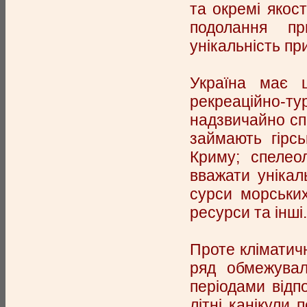
та окремі якост
подолання пр
унікальність пр
Україна має 
рекреаційно-тур
надзвичайно спр
займають гірсь
Криму; спелео
вважати унікал
сурси морських
ресурси та інші.
Проте кліматичн
ряд обмежувал
періодами відпо
літні канікули