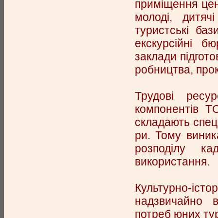
приміщення цент
молоді, дитяч
туристські баз
екскурсійні бю
заклади підгото
робництва, прок
Трудові ресу
компонентів Т
складають спеці
ри. Тому виника
розподілу ка
використання.
Культурно-істо
надзвичайно 
потреб юних тур