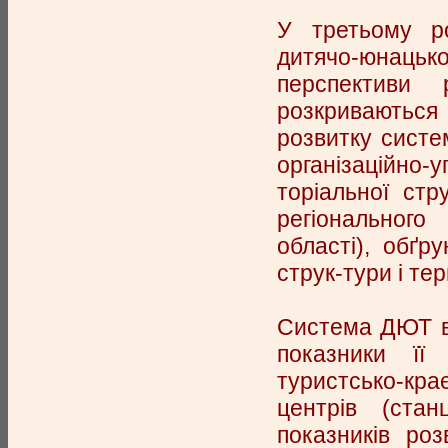
У третьому ро
дитячо-юнацько
перспективи 
розкриваютьс
розвитку систе
організаційно-у
торіальної стр
регіонального
області), обґр
струк-тури і тер
Система ДЮТ в У
показники її
туристсько-кра
центрів (стан
показників ро