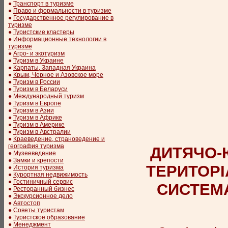
●
Транспорт в туризме
●
Право и формальности в туризме
●
Государственное регулирование в
туризме
●
Туристские кластеры
●
Информационные технологии в
туризме
●
Агро- и экотуризм
●
Туризм в Украине
●
Карпаты, Западная Украина
●
Крым, Черное и Азовское море
●
Туризм в России
●
Туризм в Беларуси
●
Международный туризм
●
Туризм в Европе
●
Туризм в Азии
●
Туризм в Африке
●
Туризм в Америке
●
Туризм в Австралии
●
Краеведение, страноведение и
география туризма
ДИТЯЧО-Ю
●
Музееведение
●
Замки и крепости
ТЕРИТОРІ
●
История туризма
●
Курортная недвижимость
●
Гостиничный сервис
СИСТЕМ
●
Ресторанный бизнес
●
Экскурсионное дело
●
Автостоп
●
Советы туристам
●
Туристское образование
●
Менеджмент