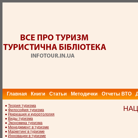
Главная
Книги
Статьи
Методички
Отчеты ВТО
●
Теория туризма
НАЦ
●
Философия туризма
●
Рекреация и курортология
●
Виды туризма
●
Экономика туризма
●
Менеджмент в туризме
●
Маркетинг в туризме
●
Инновации в туризме