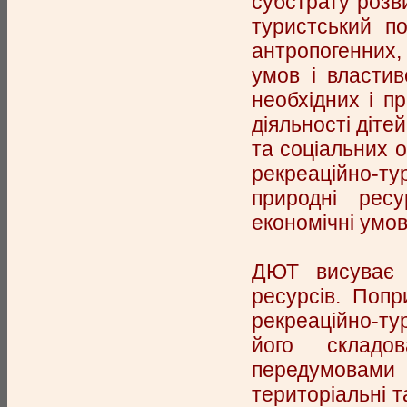
субстрату розв
туристський по
антропогенних,
умов і властив
необхідних і пр
діяльності діте
та соціальних о
рекреаційно-ту
природні ресу
економічні умов
ДЮТ висуває с
ресурсів. Попр
рекреаційно-тур
його складо
передумовами 
територіальні т