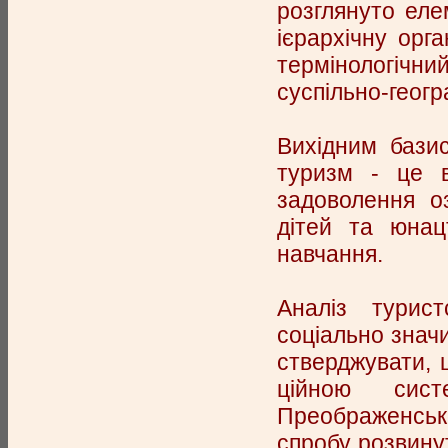
розглянуто еле
ієрархічну орг
термінологіч
суспільно-геог
Вихідним бази
туризм - це в
задоволення о
дітей та юнац
навчання.
Аналіз турист
соціально значи
стверджувати,
ційною сис
Преображенськ
спробу розвинут