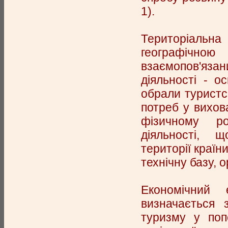
1).
Територіаль
географічно
взаємопов'язани
діяльності - о
обрали туристс
потреб у вихова
фізичному ро
діяльності, 
території країн
технічну базу, 
Економічний
визначається 
туризму у поп