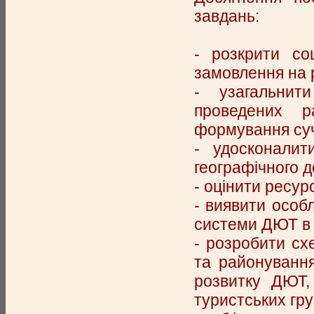
завдань:
- розкрити со
замовлення на р
- узагальнит
проведених р
формування суч
- удосконалити
географічного 
- оцінити ресур
- виявити особ
системи ДЮТ в 
- розробити сх
та районування
розвитку ДЮТ,
туристських груп