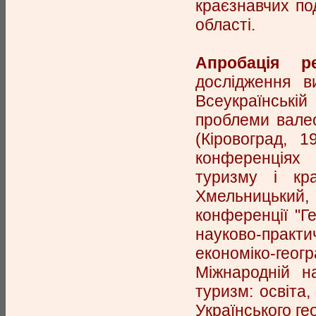
краєзнавчих по
області.
Апробація ре
дослідження в
Всеукраїнські
проблеми валео
(Кіровоград, 1
конференціях
туризму і кра
Хмельницький, 
конференції "Ге
науково-практи
економіко-геогра
Міжнародній на
туризм: освіта,
Українського ге