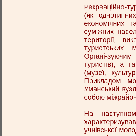
Рекреаційно-ту
(як однотипних
економічних т
суміжних насел
території, ви
туристських м
Органі-зуючим
туристів), а т
(музеї, культу
Прикладом мо-
Уманський вузл
собою міжрайо
На наступном
характеризував
учнівської моло