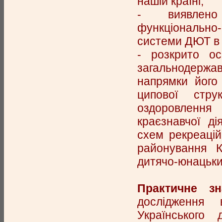
нашій країні;
- виявлено о
функціонально
системи ДЮТ в У
- розкрито ос
загальнодержа
напрямки його
ципової стру
оздоровлення
краєзнавчої ді
схем рекреацій
районування К
дитячо-юнацьких 
Практичне зн
дослідження 
Українського