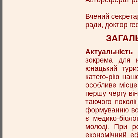
Вчений секретар
ради, доктор ге
ЗАГАЛ
Актуальність
зокрема для н
юнацький тури
катего-рію нашо
особливе місце 
першу чергу він
таючого поколі
формуванню все
є медико-біоло
молоді. При р
економічний еф