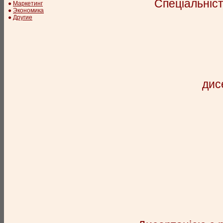
Спеціальніст
●
Маркетинг
●
Экономика
●
Другие
дис