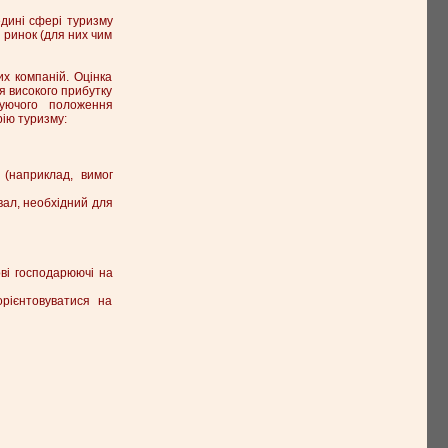
едині сфері туризму
й ринок (для них чим
х компаній. Оцінка
я високого прибутку
нуючого положення
рію туризму:
 (наприклад, вимог
вал, необхідний для
ові господарюючі на
орієнтовуватися на