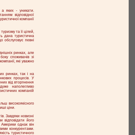
 а яких - уникати.
танням відповідної
туристичної компанії
туризму та її цілей,
ть дана туристична
що обслуговує певні
днішніх ринках, але
боку споживачів зі
компанії, які уважно
их ринках, так і на
нкових процесів. У
ених від вторгнення
 дуже наполегливо
ристичних компаній
ільш високоякісного
иші ціни.
ів. Завдяки новизні
ли відповідати його
х Америки однак він
овими конкурентами.
якість туристичного