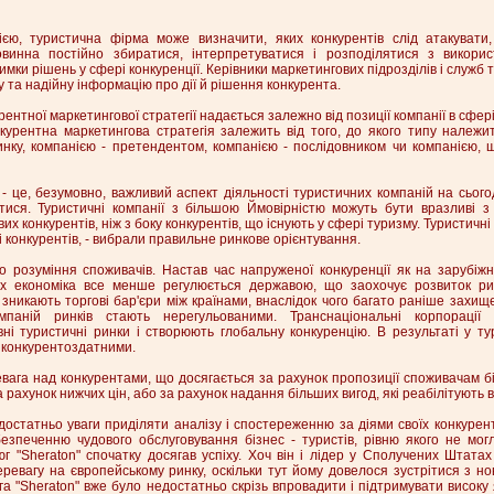
єю, туристична фірма може визначити, яких конкурентів слід атакувати,
винна постійно збиратися, інтерпретуватися і розподілятися з викорис
мки рішень у сфері конкуренції. Керівники маркетингових підрозділів і служб 
 та надійну інформацію про дії й рішення конкурента.
рентної маркетингової стратегії надається залежно від позиції компанії в сфері 
нкурентна маркетингова стратегія залежить від того, до якого типу належи
инку, компанією - претендентом, компанією - послідовником чи компанією, 
- це, безумовно, важливий аспект діяльності туристичних компаній на сього
ися. Туристичні компанії з більшою Ймовірністю можуть бути вразливі з 
х конкурентів, ніж з боку конкурентів, що існують у сфері туризму. Туристичні 
і конкурентів, - вибрали правильне ринкове орієнтування.
о розуміння споживачів. Настав час напруженої конкуренції як на зарубіжн
нах економіка все менше регулюється державою, що заохочує розвиток ри
 зникають торгові бар'єри між країнами, внаслідок чого багато раніше захищ
мпаній ринків стають нерегульованими. Транснаціональні корпорації
ні туристичні ринки і створюють глобальну конкуренцію. В результаті у ту
и конкурентоздатними.
вага над конкурентами, що досягається за рахунок пропозиції споживачам б
 рахунок нижчих цін, або за рахунок надання більших вигод, які реабілітують в
 достатньо уваги приділяти аналізу і спостереженню за діями своїх конкурент
безпеченню чудового обслуговування бізнес - туристів, рівню якого не мог
г "Sheraton" спочатку досягав успіху. Хоч він і лідер у Сполучених Штата
ревагу на європейському ринку, оскільки тут йому довелося зустрітися з н
а "Sheraton" вже було недостатньо скрізь впровадити і підтримувати високу 