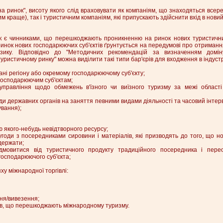
 на ринок", висоту якого слід враховувати як компаніям, що знаходяться всер
им краще), так і туристичним компаніям, які припускають здійснити вхід в нови
ок є чинниками, що перешкоджають проникненню на ринок нових туристични
инок нових господарюючих суб'єктів ґрунтується на передумові про отриманн
зику. Відповідно до "Методичних рекомендацій за визначенням домі
уристичному ринку" можна виділити такі типи бар'єрів для входження в індуст
адані регіону або окремому господарюючому суб'єкту;
и господарюючим суб'єктам;
 управління щодо обмежень в'їзного чи виїзного туризму за межі області
оди державних органів на заняття певними видами діяльності та часовий інтер
ування);
ю якого-небудь невідтворного ресурсу;
 угоди з посередниками сировини і матеріалів, які призводять до того, що н
одержати;
ідмовитися від туристичного продукту традиційного посередника і пере
господарюючого суб'єкта;
ху міжнародної торгівлі:
ня/вивезення;
тів, що перешкоджають міжнародному туризму.