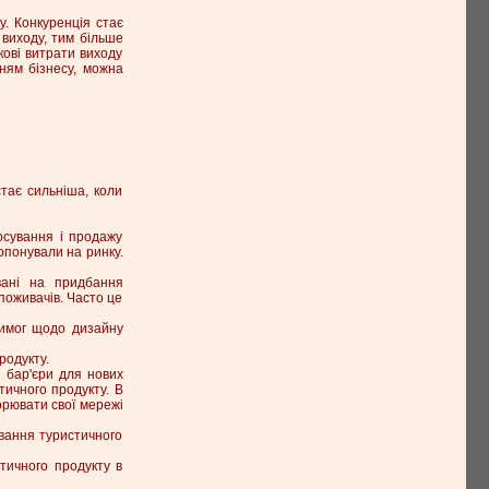
у. Конкуренція стає
 виходу, тим більше
кові витрати виходу
ням бізнесу, можна
тає сильніша, коли
росування і продажу
ропонували на ринку.
овані на придбання
поживачів. Часто це
вимог щодо дизайну
родукту.
и бар'єри для нових
тичного продукту. В
орювати свої мережі
ування туристичного
стичного продукту в