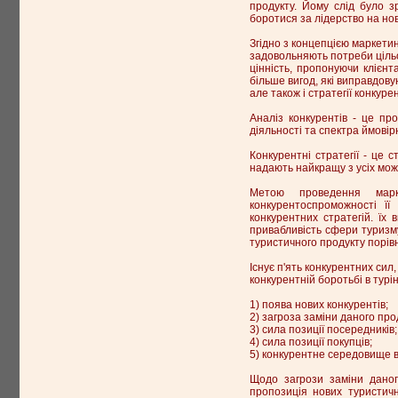
продукту. Йому слід було зр
боротися за лідерство на нов
Згідно з концепцією маркетин
задовольняють потреби цільов
цінність, пропонуючи клієнт
більше вигод, які виправдову
але також і стратегії конкурен
Аналіз конкурентів - це про
діяльності та спектра ймовірн
Конкурентні стратегії - це с
надають найкращу з усіх мож
Метою проведення марке
конкурентоспроможності її
конкурентних стратегій. їх
привабливість сфери туризму 
туристичного продукту порів
Існує п'ять конкурентних сил
конкурентній боротьбі в турін
1) поява нових конкурентів;
2) загроза заміни даного пр
3) сила позиції посередників;
4) сила позиції покупців;
5) конкурентне середовище в
Щодо загрози заміни даног
пропозиція нових туристич