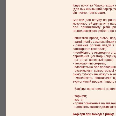
Існує поняття "бар'єр входу
(для них чим вищий бар'єр, т
він нижче, тим краще).
Бар'єри для вступу на рин
можливостей для вступу на р
при прийнятному рівні ри
господарюючого суб'єкта на т
- виняткові права, пільги, н
- закріплені в законах пільг
- рішення органів влади і
санітарного контролю);
- необхідність отримання зг
отримання цієї згоди (ліценз
- патенти і авторські права;
- технологічні секрети;
- власність на всю пропозиці
- ексклюзивні довгострокові
ринку суб'єкти не можуть їх 
- можливість споживачів в
туристичний продукт іншого 
- бар'єри, встановлені на шля
- тарифи;
- квоти;
- прямі обмеження на ввезен
- наявність законодавчих ак
Бар'єри при виході з ринку