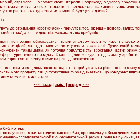
омпаній, спрямовані на захист своїх інтересів. Наприклад, відмова у продажу 
их структурах влади своїх інтересів, внаслідок чого традиційні туристичні к
доступ на ринок нових туристичних компаній буде ускладнений.
ів
гнуть до отримання короткочасних прибутків, тоді як інші - довготривалих, т
прийнятних", але швидше, ніж максимальних прибутків.
мпанії не повинні обмежуватися тільки аналізом цілей конкурентів щодо о
омплекс цілей, які відрізняються за ступенем важливості. Туристичній компа
онкуренти таким цілям, як поточна прибутковість, зростання частки ринку, ру
 і сфері туристичного продукту. Знання цілей конкурента дає змогу зробити 
м справ і як він реагуватиме на різні дії конкурентів.
нна стежити за цілями своїх конкурентів, щоб ухвалити рішення про атаку а
уристичного продукту. Якщо туристична фірма дізнається, що конкурент відкри
ливу можливість для атаки.
<<< назад
|
зміст
|
вперед >>>
ая библиотека
ются научные статьи, методические пособия, программы учебных дисциплин н
с научно-исследовательской и образовательной целью. Права на публикации