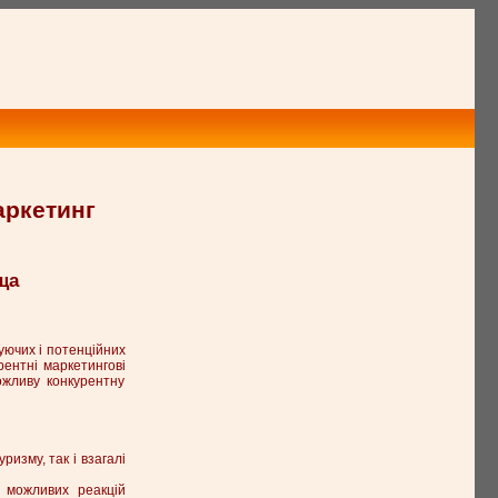
аркетинг
ща
нуючих і потенційних
рентні маркетингові
ожливу конкурентну
ризму, так і взагалі
р можливих реакцій