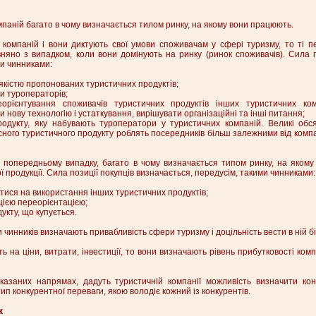
мпаній багато в чому визначається тилом ринку, на якому вони працюють.
компаній і вони диктують свої умови споживачам у сфері туризму, то ті 
няно з випадком, коли вони домінують на ринку (ринок споживачів). Сила п
и чинниками:
 якістю пропонованих туристичних продуктів;
и туроператорів;
орієнтування споживачів туристичних продуктів інших туристичних ком
 нову технологію і устаткування, вирішувати організаційні та інші питання;
продукту, яку набувають туроператори у туристичних компаній. Великі обся
сного туристичного продукту роблять посередників більш залежними від комп
 в попередньому випадку, багато в чому визначається типом ринку, на яком
ої продукції. Сила позиції покупців визначається, передусім, такими чинниками:
тися на використання інших туристичних продуктів;
цією переорієнтацією;
укту, що купується.
 чинників визначають привабливість сфери туризму і доцільність вести в ній бі
ь на ціни, витрати, інвестиції, то вони визначають рівень прибутковості ком
казаних напрямах, дадуть туристичній компанії можливість визначити конк
тип конкурентної переваги, якою володіє кожний із конкурентів.
к