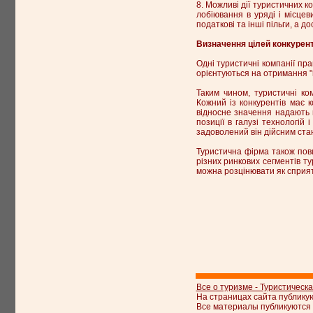
8. Можливі дії туристичних к
лобіювання в уряді і місцев
податкові та інші пільги, а 
Визначення цілей конкурент
Одні туристичні компанії пра
орієнтуються на отримання "
Таким чином, туристичні ко
Кожний із конкурентів має к
відносне значення надають к
позиції в галузі технологій
задоволений він дійсним стано
Туристична фірма також пови
різних ринкових сегментів т
можна розцінювати як сприят
Все о туризме - Туристическ
На страницах сайта публику
Все материалы публикуются 