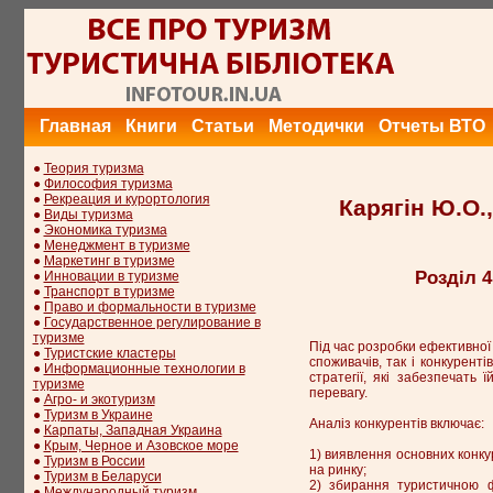
Главная
Книги
Статьи
Методички
Отчеты ВТО
●
Теория туризма
●
Философия туризма
●
Рекреация и курортология
Карягін Ю.О.,
●
Виды туризма
●
Экономика туризма
●
Менеджмент в туризме
●
Маркетинг в туризме
Розділ 
●
Инновации в туризме
●
Транспорт в туризме
●
Право и формальности в туризме
●
Государственное регулирование в
туризме
Під час розробки ефективної 
●
Туристские кластеры
споживачів, так і конкурент
●
Информационные технологии в
стратегії, які забезпечать
туризме
перевагу.
●
Агро- и экотуризм
●
Туризм в Украине
Аналіз конкурентів включає:
●
Карпаты, Западная Украина
●
Крым, Черное и Азовское море
1) виявлення основних конкур
●
Туризм в России
на ринку;
●
Туризм в Беларуси
2) збирання туристичною ф
●
Международный туризм