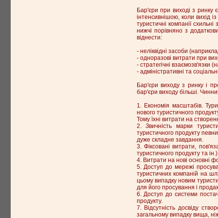
Бар'єри при виході з ринку 
інтенсивнішою, коли вихід і
туристичні компанії схильні
нижчі порівняно з додатков
віднести:
- неліквідні засоби (наприкл
- одноразові витрати при вихо
- стратегічні взаємозв'язки (
- адміністративні та соціаль
Бар'єри виходу з ринку і п
бар'єри виходу більші. Чинник
1. Економія масштабів. Тур
нового туристичного продукту
Тому їхні витрати на створен
2. Звичність марки турист
туристичного продукту певни
дуже складне завдання.
3. Фіксовані витрати, пов'
туристичного продукту та ін.)
4. Витрати на нові основні ф
5. Доступ до мережі просува
туристичних компаній на шл
цьому випадку новим турист
для його просування і продаж
6. Доступ до системи постач
продукту.
7. Відсутність досвіду ство
загальному випадку вища, ні