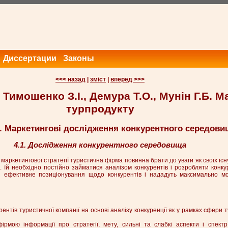
Диссертации
Законы
<<< назад
|
зміст
|
вперед >>>
 Тимошенко З.І., Демура Т.О., Мунін Г.Б. М
турпродукту
4. Маркетингові дослідження конкурентного середови
4.1. Дослідження конкурентного середовища
маркетингової стратегії туристична фірма повинна брати до уваги як своїх іс
ів. їй необхідно постійно займатися аналізом конкурентів і розробляти конку
 їй ефективне позиціонування щодо конкурентів і нададуть максимально м
ентів туристичної компанії на основі аналізу конкуренції як у рамках сфери ту
ірмою інформації про стратегії, мету, сильні та слабкі аспекти і спект