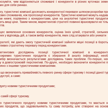
озуміти, чим відрізняються споживачі і конкуренти в різних куточках земно
их для себе ринках.
гу, туристичні компанії досягають конкурентної переваги шляхом розробки про
их споживачів, ніж пропозиції конкурентів. Туристичні компанії можуть надав
ам нижчі, порівняно з конкурентами, ціни на аналогічні туристичні продук
ють вищі ціни. Таким чином, маркетингові стратегії повинні враховувати не тіль
тів.
цес виявлення основних конкурентів, оцінка їхніх цілей, стратегій, сильних
их у відповідь дій, а також вибір конкурентів, яких слід атакувати або уникати
тратегії, які дають змогу туристичній компанії зайняти міцні позиції в борот
ливих стратегічну перевагу перед конкурентами.
тингових досліджень позиції туристичної компанії в конкурент
 окремих туристичних продуктів є збирання й аналіз інформації, необ
 вибір визначається результатами досліджень таких проблем. По-перше, не
в довгостроковій перспективі. По-друге, необхідно визначити конкурентні поз
няно з іншими туристичними компаніями.
, що визначають привабливість певного ринку сфери туризму і позиції даної ту
дустрії, а саме:
одукту новими туристичними продуктами;
 самій сфері туризму.
о туристичного продукту новими туристичними продуктами, то мається н
них продуктів, що задовольняють ту саму потребу, але створені на осно