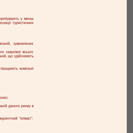
перебувають у менш
озиції туристичних
паній, зумовлених
ги закупівлі всього
аній, що здійснюють
у працюють компанії
знес.
паній даного ринку в
урентний "клімат",