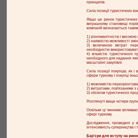
принципів.
Сила позиції туристичних ко
Якщо це ринок туристичних 
виграшному становищі порів
компаній визначається таким
1) різноманітністю і високою
2) наявністю можливості змін
3) величиною витрат пере
необхідністю використовувати
4) кількістю туристичного 
необхідного для надання які
масштабні закупівлі.
Сила позиції покупців, як і
сфери туризму і покупці їхнь
1) можливістю переорієнтува
2) витратами, пов'язаними з 
3) обсягом туристичного прод
Розглянуті вище чотири групи
Оскільки ці чинники впливают
сфері туризму.
Дослідження, проведені у в
інтенсивність суперництва і 
Бар'єри для вступу на рино