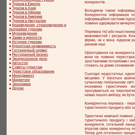
конкурентів.
●
Туризм в Европе
●
Туризм в Азии
Володіючи такою інформаці
●
Туризм в Африке
Конкурентна інформація по
●
Туризм в Америке
інформаційної системи підтри
●
Туризм в Австралии
повинні одержувати вичерпну
●
Краеведение, страноведение и
география туризма
Перевага тієї або іншої конку
●
Музееведение
можливостей і ресурсів. Ко
●
Замки и крепости
фірма, чи є вона лідером р
●
История туризма
ринкові ніші.
●
Курортная недвижимость
●
Гостиничный сервис
Орієнтування на конкурента 
●
Ресторанный бизнес
вони не повинні перестарат
●
Экскурсионное дело
зростаючими потребами і нови
●
Автостоп
стежать за діями споживачів 
●
Советы туристам
●
Туристское образование
Сьогодні недостатньо одног
●
Менеджмент
місцевих. У багатьох краї
●
Маркетинг
сучасному глобальному світі
●
Экономика
іноземних туристичних ко
●
Другие
просуваються на перспектив
немає іншого вибору, як бут
Конкурентна перевага - пере
туристичного продукту або за
Туристичні компанії повинні
туристичного продукту і за
конкуренти, готельний ланцю
втратив свою конкурентну пе
Тепер для готельного ланцюг