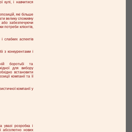
ї кулі, і навчитися
позицій, які більше
ати велику споживчу
ти або забезпечуючи
ки потреби клієнтів,
 і слабких аспектів
ьбі з конкурентами і
ній боротьбі та
хідної для вибору
обхідно встановити
иції компанії та її
ристичної компанії у
а увазі розробка і
ві абсолютно нових