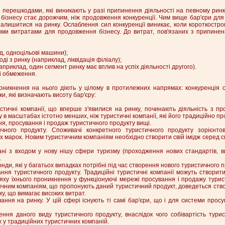
є перешкодами, які виникають у разі припинення діяльності на певному ринк
з бізнесу стає дорожчим, ніж продовження конкуренції. Чим вище бар'єри для
 залишитися на ринку. Ослаблення сил конкуренції виникає, коли короткостро
ими витратами для продовження бізнесу. До витрат, пов'язаних з припинен
ад, одноцільові машини);
ді з ринку (наприклад, ліквідація філіалу);
наприклад, один сегмент ринку має вплив на успіх діяльності другого).
ні обмеження.
роникнення на нього діють у цілому в протилежних напрямах: конкуренція с
и, які визначають висоту бар'єру:
истичні компанії, що вперше з'явилися на ринку, починають діяльність з п
 в масштабах істотно менших, ніж туристичні компанії, які його традиційно п
ня, просування і продаж туристичного продукту вищі.
ичного продукту. Споживачі конкретного туристичного продукту зорієнт
х марок. Новим туристичним компаніям необхідно створити свій імідж серед с
язані з входом у нову нішу сфери туризму (проходження нових стандартів, 
.
онди, які у багатьох випадках потрібні під час створення нового туристичного п
ння туристичного продукту. Традиційні туристичні компанії можуть створит
яху їхнього проникнення у функціонуючі мережі просування і продажу турис
ичним компаніям, що пропонують даний туристичний продукт, доведеться ств
у, що вимагає високих витрат.
ання на ринку. У цій сфері існують ті самі бар'єри, що і для системи прос
рення даного виду туристичного продукту, внаслідок чого собівартість тури
ж у традиційних туристичних компаній.