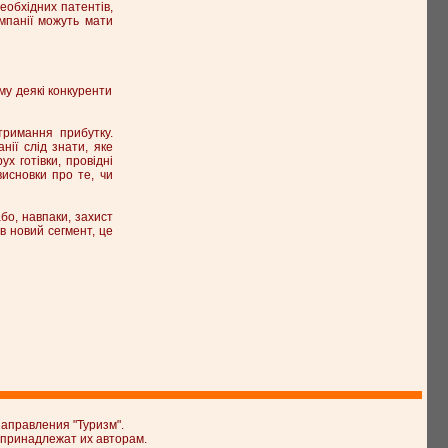
необхідних патентів,
омпанії можуть мати
ому деякі конкуренти
тримання прибутку.
нії слід знати, яке
х готівки, провідні
висновки про те, чи
бо, навпаки, захист
в новий сегмент, це
аправления "Туризм".
 принадлежат их авторам.