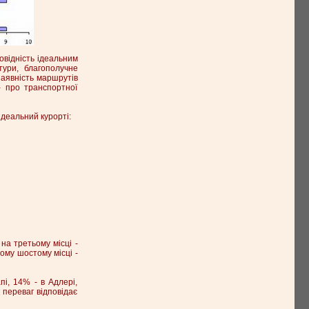
овідність ідеальним
тури, благополучне
наявність маршрутів
- про транспортної
ідеальний курорті:
на третьому місці -
ьому шостому місці -
пі, 14% - в Адлері,
 переваг відповідає