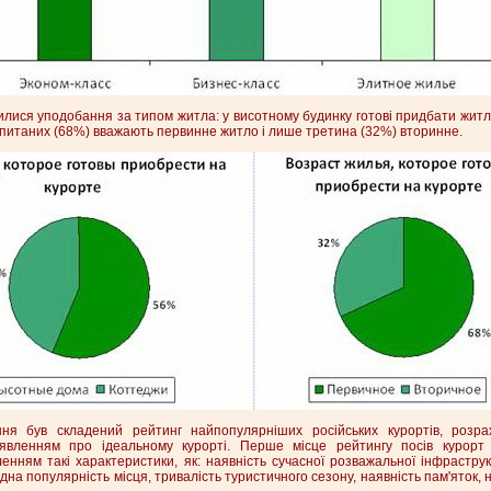
лися уподобання за типом житла: у висотному будинку готові придбати житл
опитаних (68%) вважають первинне житло і лише третина (32%) вторинне.
ня був складений рейтинг найпопулярніших російських курортів, розра
 уявленням про ідеальному курорті. Перше місце рейтингу посів курорт
енням такі характеристики, як: наявність сучасної розважальної інфрастру
на популярність місця, тривалість туристичного сезону, наявність пам'яток, 