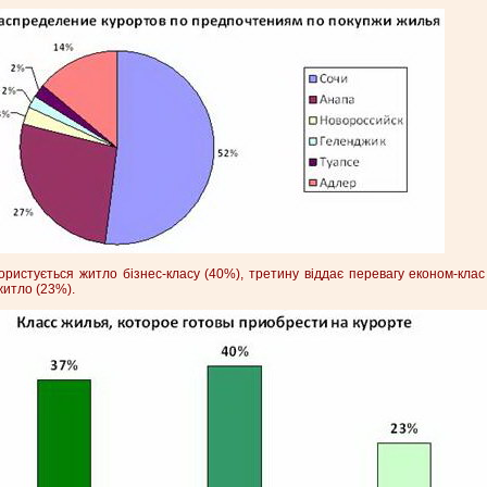
истується житло бізнес-класу (40%), третину віддає перевагу економ-клас 
житло (23%).