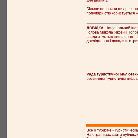
для шопінгу.
Більше половини всіх респон
популярністю користується ж
ДОВІДКА.
Національний Інст
Голова Микола Якович Попов.
влади з метою виявлення і в
дослідження і доводить отри
Рада туристичної бібліотеки
розвинена туристична інфра
Все о туризме - Туристическ
На страницах сайта публику