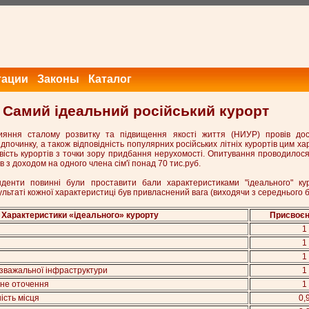
тации
Законы
Каталог
Самий ідеальний російський курорт
ияння сталому розвитку та підвищення якості життя (НИУР) провів дос
дпочинку, а також відповідність популярних російських літніх курортів цим х
вість курортів з точки зору придбання нерухомості. Опитування проводилос
ків з доходом на одного члена сім'ї понад 70 тис.руб.
денти повинні були проставити бали характеристиками "ідеального" ку
зультаті кожної характеристиці був привласнений вага (виходячи з середнього б
Характеристики «ідеального» курорту
Присвоєн
1
1
1
озважальної інфраструктури
1
ьне оточення
1
ість місця
0,