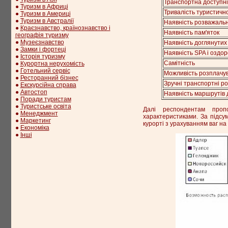
Транспортна доступні
●
Туризм в Африці
Тривалість туристичн
●
Туризм в Америці
●
Туризм в Австралії
Наявність розважальн
●
Краєзнавство, країнознавство і
Наявність пам'яток
географія туризму
●
Музеєзнавство
Наявність доглянутих
●
Замки і фортеці
Наявність SPA і оздор
●
Історія туризму
Самітність
●
Курортна нерухомість
●
Готельний сервіс
Можливість розплачув
●
Ресторанний бізнес
Зручні транспортні ро
●
Екскурсійна справа
●
Автостоп
Наявність маршрутів 
●
Поради туристам
●
Туристське освіта
Далі респондентам пропо
●
Менеджмент
характеристиками. За підсу
●
Маркетинг
курорті з урахуванням ваг на
●
Економіка
●
Інші