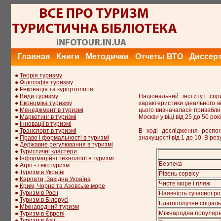
Главная
Книги
Методички
Отчеты ВТО
Диссер
●
Теорія туризму
●
Філософія туризму
●
Рекреація та курортологія
●
Види туризму
Національний інститут спр
●
Економіка туризму
характеристики ідеального ві
●
Менеджмент в туризмі
цього визначалася привабли
●
Маркетинг в туризмі
Москви у віці від 25 до 50 ро
●
Інновації в туризмі
●
Транспорт в туризмі
В ході дослідження респон
●
Право і формальності в туризмі
значущості від 1 до 10. В ре
●
Державне регулювання в туризмі
●
Туристичні кластери
●
Інформаційні технології в туризмі
Безпека
●
Агро - і екотуризм
●
Туризм в Україні
Рівень сервісу
●
Карпати, Західна Україна
Чисте море і пляж
●
Крим, Чорне та Азовське море
●
Туризм в Росії
Наявність сучасної р
●
Туризм в Білорусі
Благополучне соціал
●
Міжнародний туризм
Міжнародна популярн
●
Туризм в Європі
●
Туризм в Азії