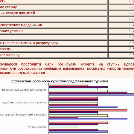
сть
0,
ого сезону
0,
их заходів для дітей
0,
0,
 спортивних майданчиків
0,
овчих установ
0,
0,
атися безготівковим розрахунком
0,
зв'язки
0,
для шопінгу
0,
нувалося проставити бали російським курортів на ступінь відпові
мками був розрахований коефіцієнт відповідності російських курортів уявл
 основі середньої зваженої.