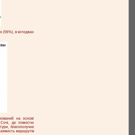
о (56%), в котеджах
хований на основі
 Сочі, де повністю
ктури, благополучне
наявність маршрутів