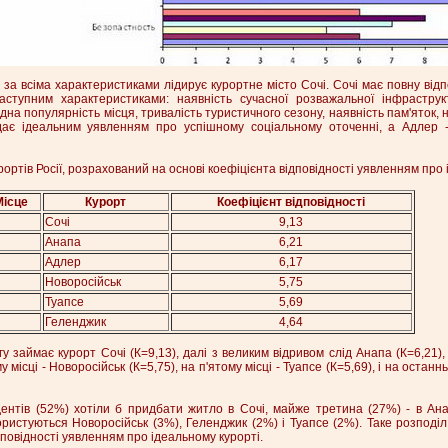
за всіма характеристиками лідирує курортне місто Сочі. Сочі має повну відп
ступним характеристиками: наявність сучасної розважальної інфраструк
на популярність місця, тривалість туристичного сезону, наявність пам'яток, 
ідає ідеальним уявленням про успішному соціальному оточенні, а Адлер 
ртів Росії, розрахований на основі коефіцієнта відповідності уявленням про 
Місце
Курорт
Коефіцієнт відповідності
Сочі
9,13
Анапа
6,21
Адлер
6,17
Новоросійськ
5,75
Туапсе
5,69
Геленджик
4,64
 займає курорт Сочі (К=9,13), далі з великим відривом слід Анапа (К=6,21), 
 місці - Новоросійськ (К=5,75), на п'ятому місці - Туапсе (К=5,69), і на останн
дентів (52%) хотіли б придбати житло в Сочі, майже третина (27%) - в Ана
истуються Новоросійськ (3%), Геленджик (2%) і Туапсе (2%). Таке розподіл
повідності уявленням про ідеальному курорті.