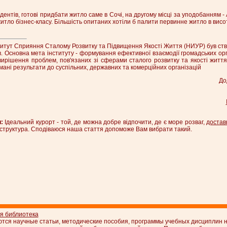
дентів, готові придбати житло саме в Сочі, на другому місці за уподобанням 
итло бізнес-класу. Більшість опитаних хотіли б палити первинне житло в висо
итут Сприяння Сталому Розвитку та Підвищення Якості Життя (НИУР) був ств
 Основна мета інституту - формування ефективної взаємодії громадських орга
ирішення проблем, пов'язаних зі сферами сталого розвитку та якості життя.
мані результати до суспільних, державних та комерційних організацій
До
:
Ідеальний курорт - той, де можна добре відпочити, де є море розваг,
достав
структура. Сподіваюся наша стаття допоможе Вам вибрати такий.
ая библиотека
ются научные статьи, методические пособия, программы учебных дисциплин н