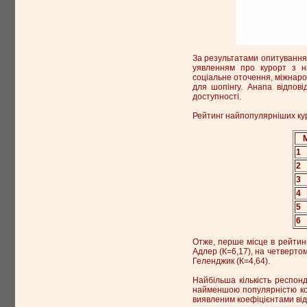
За результатами опитування 
уявленням про курорт з на
соціальне оточення, міжнарод
для шопінгу. Анапа відпов
доступності.
Рейтинг найпопулярніших куро
1
2
3
4
5
6
Отже, перше місце в рейтингу
Адлер (К=6,17), на четвертому
Геленджик (К=4,64).
Найбільша кількість респон
найменшою популярністю кор
виявленим коефіцієнтами від