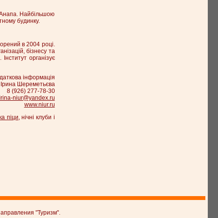
- Анапа. Найбільшою
тному будинку.
орений в 2004 році.
нізацій, бізнесу та
 Інститут організує
даткова інформація
Ірина Шереметьєва
8 (926) 277-78-30
Irina-niur@yandex.ru
www.niur.ru
ка піци
, нічні клуби і
аправления "Туризм".