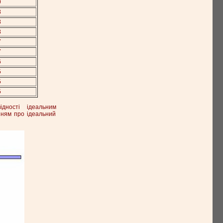
9
8
8
8
7
7
6
5
5
5
дності ідеальним
енням про ідеальний