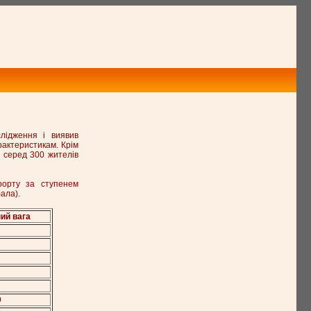
лідження і виявив
арактеристикам. Крім
я серед 300 жителів
рорту за ступенем
ала).
ий вага
9