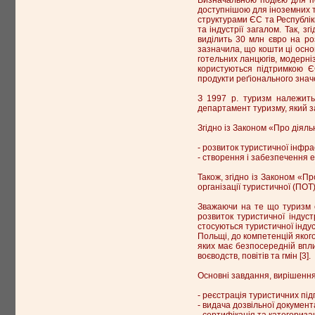
доступнішою для іноземних ту
структурами ЄС та Республі
та індустрії загалом. Так, з
виділить 30 млн євро на ро
зазначила, що кошти ці осно
готельних ланцюгів, модерніз
користуються підтримкою ЄС
продукти реґіонального знач
З 1997 р. туризм належить
департамент туризму, який за
Згідно із Законом «Про діяль
- розвиток туристичної інфр
- створення і забезпечення е
Також, згідно із Законом «Пр
організації туристичної (ПОТ) 
Зважаючи на те що туризм є
розвиток туристичної індуст
стосуються туристичної індус
Польщі, до компетенцій якого
яких має безпосередній вплив
воєводств, повітів та гмін [3].
Основні завдання, вирішення 
- реєстрація туристичних підп
- видача дозвільної документа
- сертифікація та категоризац