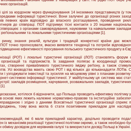
чних організацій.
 цілі за кордоном через функціонування 14 іноземних представництв (у тому 
едками інформації туристичної. Вони залучені до організації різних заход
ків певних країн відповідно до власного розташування, проведення рек
тнерів до співпраці. ПОТ підтримує тісні контакти з 20 іншими націонал
 співпрацює з органами самоврядування, науковими та навчальними заклада
ож реґіональними та локальними туристичними організаціями [1].
а ринку, знання реалій, культури і традицій конкретної країни дає можл
ПОТ точно прогнозувати, вчасно виявляти тенденції та потреби відповідног
підвищенню ефективності просування польського туристичного продукту в Європ
анізації (РОТ) і локальні туристичні організації (ЛОТ) становлять форум 
 організацій та підприємств. Їх завдання полягає в координації промоц
ітах, створенні привабливого туристичного іміджу реґіону, а також стимул
тів. Усі воєводства мають свою РОТ і від кількох до кільканадцяти ЛОТів. 
ти і узгоджувати інвестиції та зусилля на місцевому рівні з планами розвитк
рнет-системою інформації туристичної. У майбутньому ця система має стат
устрії: закладів розміщення, харчування, розважальних закладів, туристичних
1].
сказане, хотілося б відзначити, що Польща проводить ефективну політику у
ії, в основі яких лежить належне нормативно-правове та інституційне забезпе
иправданою і згідно з даними Всесвітньої туристичної організації сприяє 
адходжень, тому вона могла б стати позитивним прикладом для наслідув
рекомендацій, які б мали прикладний характер, доцільно проводити пода
н із механізмів реалізації туристичної політики окремо, а також необхідно б
 обміну досвідом для керівників галузі та використати досвід Польщі в Україні.