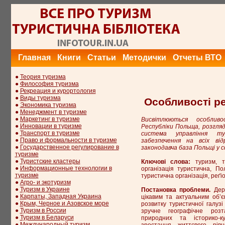
Главная
Книги
Статьи
Методички
Отчеты ВТО
●
Теория туризма
●
Философия туризма
●
Рекреация и курортология
●
Виды туризма
Особливості ре
●
Экономика туризма
●
Менеджмент в туризме
●
Маркетинг в туризме
Висвітлюються особливо
●
Инновации в туризме
Республіки Польща, розгляд
●
Транспорт в туризме
система управління ту
●
Право и формальности в туризме
забезпечення на всіх від
●
Государственное регулирование в
законодавча база Польщі у с
туризме
●
Туристские кластеры
Ключові слова:
туризм, ту
●
Информационные технологии в
організація туристична, По
туризме
туристична організація, реґі
●
Агро- и экотуризм
●
Туризм в Украине
Постановка проблеми.
Держ
●
Карпаты, Западная Украина
цікавим та актуальним об’є
●
Крым, Черное и Азовское море
розвитку туристичної галуз
●
Туризм в России
зручне географічне розт
●
Туризм в Беларуси
природних та історико-ку
●
Международный туризм
зростання життєвого рів