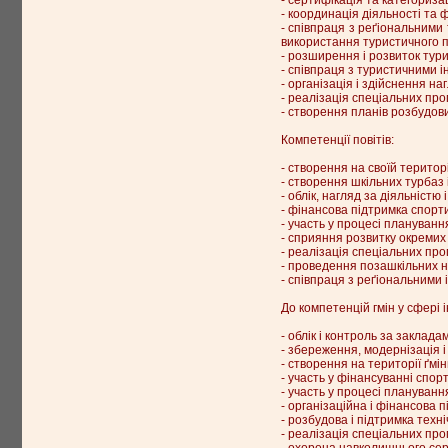
- координація діяльності та 
- співпраця з реґіональними
використання туристичного п
- розширення і розвиток тури
- співпраця з туристичними ін
- організація і здійснення н
- реалізація спеціальних про
- створення планів розбудови
Компетенції повітів:
- створення на своїй територ
- створення шкільних турбаз і
- облік, нагляд за діяльністю
- фінансова підтримка спорти
- участь у процесі плануванн
- сприяння розвитку окремих в
- реалізація спеціальних про
- проведення позашкільних на
- співпраця з реґіональними 
До компетенцій гмін у сфері 
- облік і контроль за заклад
- збереження, модернізація і 
- створення на території ґмі
- участь у фінансуванні спор
- участь у процесі плануванн
- організаційна і фінансова 
- розбудова і підтримка техн
- реалізація спеціальних про
- охорона навколишнього сере