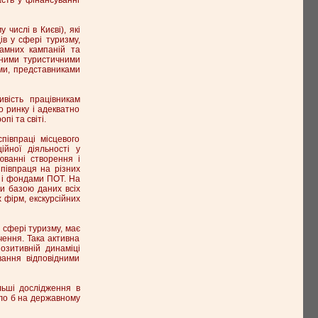
числі в Києві), які
ів у сфері туризму,
ламних кампаній та
ьними туристичними
ми, представниками
ивість працівникам
о ринку і адекватно
і та світі.
співпраці місцевого
ійної діяльності у
юванні створення і
Співпраця на різних
у і фондами ПОТ. На
и базою даних всіх
 фірм, екскурсійних
 сфері туризму, має
чення. Така активна
позитивній динаміці
ання відповідними
льші дослідження в
уло б на державному