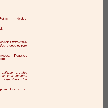
šim dostęp:
pl
.
иваются механизмы
еспечение на всех
ическая, Польское
ация.
realization are also
he same, as the legal
and capabilities of the
opment, local tourism