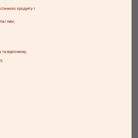
стичного продукту і
в і гмін;
 та відпочинку;
у;