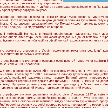
ь цін, а також приналежність до європейської
допомогою відповідного інституційного та законодавчого забезпечення Польща 
у сфері туризму, варту нашої уваги.
дження
для України є очевидною, оскільки вихідні умови розвитку туристичної
ькими. Проте впродовж останніх двох десятиріч польська туристична галузь
нська. Отже, вивчення державної політики Польщі у сфері туризму дозволит
и певні процеси, що відбуватимуться в Україні.
ь і публікацій.
На жаль, в Україні приділяється недостатньо уваги дос
оказав аналіз літератури, останнім часом досліджень з даної тематики в Укра
ідження послужили публікації на офіційних сайтах державних органів та орг
 є можливість створення в Україні ефективних механізмів реалізації дер
і використання польських механізмів.
о дослідження є визначення основних особливостей туристичної політики 
о забезпечення її реалізації.
у.
У 1989 р. розпочався сучасний етап розвитку туристичної індустрії в Польщ
ь темпи її розвитку. У 1990 р. засновано Польську туристичну палату (Polska
и своїх членів, які працюють у галузі туризму. Великий вплив на процес розв
 до багатьох європейських держав для громадян Польщі. У 1997 р. за допо
лізації Програми розвитку національного турпродукту в 5 напрямах: бізн
й туризм, спеціалізований туризм, прикордонно-транзитний туризм.
ато реформу системи управління туріндустрією. У вересні 1997 р. сейм 
вністю відповідає нормам європейського права. У 1999 р. було створено П
аннями якої є створення позитивного іміджу польського туристичного продукт
ої мережі та участь у розробці програм розвитку туріндустрії та модернізаці
альшого розвитку Польщі та її туристичної галузі став її вступ до ЄС [3]