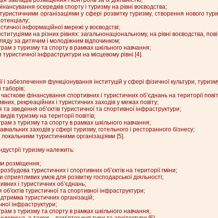
фінансування осередків спорту і туризму на рівні воєводства;
 туристичними організаціями у сфері розвитку туризму, створення нового тури
отенціалу;
стичної інформаційної мережі у воєводстві;
ституціями на різних рівнях: загальнонаціональному, на рівні воєводства, повіті
агляду за дитячим і молодіжним відпочинком;
грам з туризму та спорту в рамках шкільного навчання;
 туристичної інфраструктури на місцевому рівні [4].
ії і забезпечення функціонування інституцій у сфері фізичної культури, туризму
 таборів;
 і часткове фінансування спортивних і туристичних об’єднань на території повіт
вних, рекреаційних і туристичних заходів у межах повіту;
я та зведення об’єктів туристичної та спортивної інфраструктури;
идів туризму на території повітів;
грам з туризму та спорту в рамках шкільного навчання;
вчальних заходів у сфері туризму, готельного і ресторанного бізнесу;
і локальними туристичними організаціями [5].
індустрії туризму належить:
ами розміщення;
розбудова туристичних і спортивних об’єктів на території гміни;
ни сприятливих умов для розвитку господарської діяльності;
тивних і туристичних об’єднань;
я об'єктів туристичної та спортивної інфраструктури;
підтримка туристичних організацій;
ічної інфраструктури;
грам з туризму та спорту в рамках шкільного навчання;
довища, а також – пам’яток культури та архітектури [5].