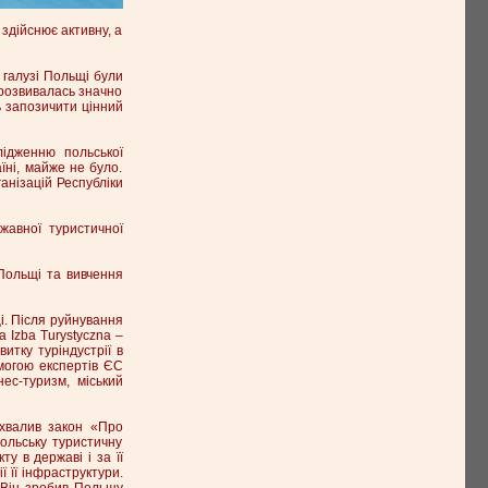
здійснює активну, а
 галузі Польщі були
 розвивалась значно
ь запозичити цінний
лідженню польської
їні, майже не було.
анізацій Республіки
жавної туристичної
Польщі та вивчення
і. Після руйнування
 Izba Turystyczna –
итку туріндустрії в
могою експертів ЄС
ес-туризм, міський
ухвалив закон «Про
ольську туристичну
у в державі і за її
ї її інфраструктури.
. Він зробив Польщу