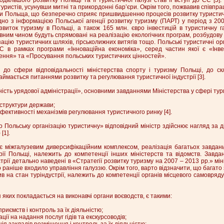
ристів, усунувши митні та прикордонні бар’єри. Окрім того, пожвавив співпра
ки Польща, що безперечно сприяє пришвидшенню процесів розвитку туристич
гідно з інформацією Польської агенції розвитку туризму (ПАРТ) у період з 20
звиток туризму в Польщі, а також 165 млн. євро інвестицій в туристичну г
вним чином будуть спрямовані на реалізацію екологічних програм, розбудову 
ацію туристичних шляхів, гірськолижних витягів тощо. Польські туристичні орг
 в рамках програми «Інноваційна економіка», серед частин якої є «Інвес
ення» та «Просування польських туристичних цінностей».
 до сфери відповідальності міністерства спорту і туризму Польщі, до ск
ймається питаннями розвитку та регулювання туристичної індустрії [3].
ність урядової адміністрації», основними завданнями Міністерства у сфері тур
аструктури держави;
фективності механізмів регулювання туристичного ринку [4].
о Польську організацію туристичну» відповідний міністр здійснює нагляд за д
[1].
 міжгалузевим диверсифікаційним комплексом, реалізація багатьох завдан
рії Польщі, належить до компетенції інших міністерств та відомств. Завда
трії детально наведені в «Стратегії розвитку туризму на 2007 – 2013 рр.» мі
 раніше входило управління галуззю. Окрім того, варто відзначити, що багато
 на стан туріндустрії, належить до компетенції органів місцевого самоврядув
яких покладається на виконавчі органи воєводств, є такими:
риємств і контроль за їх діяльністю;
ції на надання послуг гідів та екскурсоводів;
ія закладів розміщення і контроль за їх діяльністю;