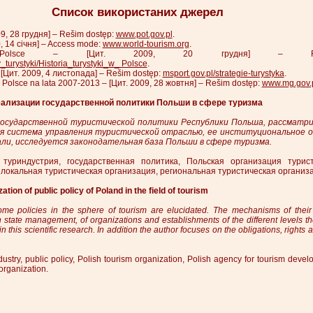
Список використаних джерел
09, 28 грудня] – Rešim dostęp:
www.pot.gov.pl
.
0, 14 січня] – Access mode:
www.world-tourism.org
.
styki_w_Polsce – [Цит. 2009, 20 грудня] – Re
_turystyki/Historia_turystyki_w_ Polsce
.
 – [Цит. 2009, 4 листопада] – Rešim dostęp:
msport.gov.pl/strategie-turystyka
.
 w Polsce na lata 2007-2013 – [Цит. 2009, 28 жовтня] – Rešim dostęp:
www.mg.gov.
реализации государственной политики Польши в сфере туризма
осударственной туристической политики Республики Польша, рассматр
я система управления туристической отраслью, ее институциональное об
ли, исследуется законодательная база Польши в сфере туризма.
туриндустрия, государственная политика, Польская организация турист
 локальная туристическая организация, региональная туристическая организ
ation of public policy of Poland in the field of tourism
ome policies in the sphere of tourism are elucidated. The mechanisms of their 
h state management, of organizations and establishments of the different levels t
 in this scientific research. In addition the author focuses on the obligations, rights 
ndustry, public policy, Polish tourism organization, Polish agency for tourism devel
organization.