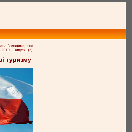
сана Володимирівна
 2010. - Випуск 1(3).
рі туризму