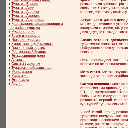
●
Туризм в Европе
розвиненими країнами, рівен
●
Туризм в Азии
спільноти. Як результат, за 
●
Туризм в Африке
головне, ефективну політику 
●
Туризм в Америке
●
Туризм в Австралии
Актуальність даного дослі
●
Краеведение, страноведение и
майже ідентичними з українс
география туризма
швидшими темпами, ніж украї
●
Музееведение
досвід сусідів та змоделюват
●
Замки и крепости
●
История туризма
Аналіз останніх досліджен
●
Курортная недвижимость
туристичної політики і, як п
●
Гостиничный сервис
Найкращою базою даного досл
●
Ресторанный бизнес
Польща.
●
Экскурсионное дело
●
Автостоп
Невирішеним досі питанням
●
Советы туристам
політики на основі вивчення 
●
Туристское образование
●
Менеджмент
Мета статті.
Метою науковог
●
Маркетинг
законодавчого й інституційног
●
Экономика
●
Другие
Виклад основного матеріал
старої системи пришвидшилис
PIT), що представляє інтерес
Польщі мало скасування віз
розпочато перший етап реа
культурний туризм, сільськи
У цей самий період розпоч
туристичні послуги», що по
організацію, основними завд
межами, розвиток інформаційн
Визначальною подією для под