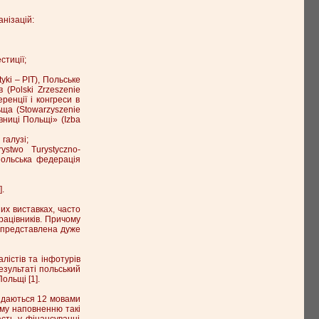
анізацій:
стиції;
yki – PIT), Польське
в (Polski Zrzeszenie
ренції і конгреси в
ьща (Stowarzyszenie
вниці Польщі» (Izba
галузі;
ystwo Turystyczno-
 Польська федерація
.
их виставках, часто
рацівників. Причому
ща представлена дуже
лістів та інфотурів
езультаті польський
ольщі [1].
видаються 12 мовами
ому наповненню такі
асть у фінансуванні