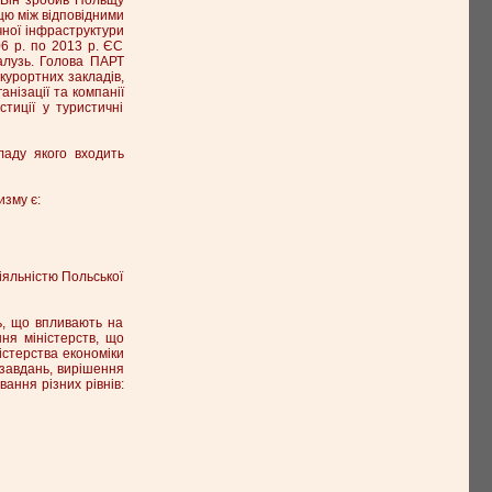
цю між відповідними
ної інфраструктури
06 р. по 2013 р. ЄС
алузь. Голова ПАРТ
курортних закладів,
анізації та компанії
тиції у туристичні
ладу якого входить
изму є:
іяльністю Польської
ь, що впливають на
ння міністерств, що
ністерства економіки
 завдань, вирішення
ання різних рівнів: