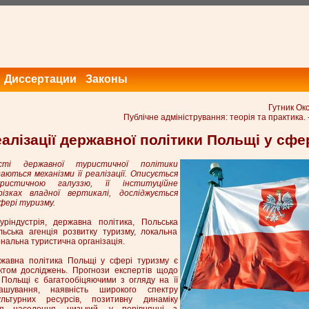
Диссертации
Законы
Гутник Ок
Публічне адміністрування: теорія та практика. -
алізації державної політики Польщі у сфе
сті державної туристичної політики
аються механізми її реалізації. Описується
ристичною галуззю, її інституційне
різках владної вертикалі, досліджується
фері туризму.
ріндустрія, державна політика, Польська
льська агенція розвитку туризму, локальна
ональна туристична організація.
авна політика Польщі у сфері туризму є
ктом досліджень. Прогнози експертів щодо
і Польщі є багатообіцяючими з огляду на її
ашування, наявність широкого спектру
льтурних ресурсів, позитивну динаміку
ня населення, низький, у порівнянні з