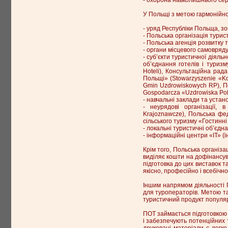
У Польщі з метою гармонійного
- уряд Республіки Польща, зо
- Польська організація тури
- Польська агенція розвитку т
- органи місцевого самовряду
- суб’єкти туристичної діяльн
об’єднання готелів і туризму
Hoteli), Консультаційна рад
Польщі» (Stowarzyszenie «Ko
Gmin Uzdrowiskowych RP), По
Gospodarcza «Uzdrowiska Pol
- навчальні заклади та устан
- неурядові організації, 
Krajoznawcze), Польська фед
сільського туризму «Гостинні
- локальні туристичні об’єдн
- інформаційні центри «ІТ» (і
Крім того, Польська організ
виділяє кошти на дофінансув
підготовка до цих виставок т
якісно, професійно і всебічно
Іншим напрямом діяльності П
для туроператорів. Метою та
туристичний продукт популяри
ПОТ займається підготовкою
і забезпечують потенційних 
друковані матеріали є легко