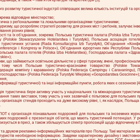
 розвитку туристичної індустрії співпрацює велика кількість інституцій та орг
крема відповідне міністерство;
стична з реґіональними та локальними організаціями туристичними;
уризму, що розробляє стратегії розвитку для різних міст і реґіонів, залучає інве
вання різних рівнів;
ості та їх об’єднання, зокрема: Польська туристична палата (Polska Izba Turyst
 (Polskie Stowarzyszenie Hotelarstwa і Turystyki), Польська асоціація готелі
а туристичних установ (Rada Konsultacyjna Izb Turystyki), Об’єднання «Конфе
nferencje i Kongresy w Polsce»), Об’єднання курортних гмін Республіки Пол
льська палата готелів (Polska Izba Hotelarstwa), Господарська палата «Здра
skie»);
ови, що займаються освітньою діяльністю у сфері туризму, вчені, професіонали 
в тому числі Польське туристично-краєзнавче товариство (Polskie Towar
ерація кемпінгу і караванінгу (Polska Federacja Campingu i Caravaningu),
 господарства» (Polska Federacja Turystyki Wiejskiej «Gospodarstwa Goscinne»);
ання,
нформації туристичної) та інші інформаційні пункти, робота яких є сезонною [4]
ація туристична бере активну участь у національних та міжнародних туристичн
ання таких виставок, тому участь у них зазвичай є пільговою для польських п
а організація стендів проходить на дуже високому рівні, і, як наслідок, Поль
.
ОТ є організація пізнавальних подорожей для польських та іноземних журна
ких подорожей є презентація об’єктів, що мають туристичний потенціал. У р
зується в пресі, а також збільшується спектр пропозицій щодо відпочинку в П
 та друком рекламно-інформаційних матеріалів про Польщу. Такі матеріали 
туристів необхідною інформацією. Завдяки характерному дизайну і змістовн
 впізнаваними і визнані одними з найкращих у світі. Не рідко ПОТ бере уч