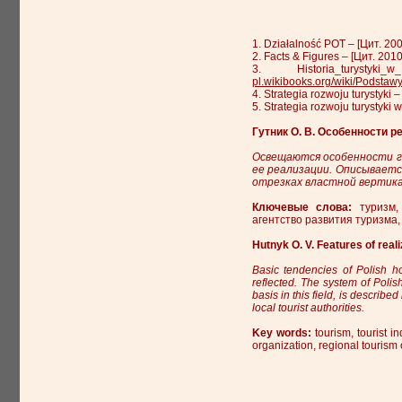
1. Działalność POT – [Цит. 20
2. Facts & Figures – [Цит. 201
3. Historia_tury
pl.wikibooks.org/wiki/Podstawy
4. Strategia rozwoju turystyki
5. Strategia rozwoju turystyki
Гутник О. В. Особенности 
Освещаются особенности г
ее реализации. Описываетс
отрезках властной вертика
Ключевые слова:
туризм, 
агентство развития туризма,
Hutnyk O. V. Features of realiz
Basic tendencies of Polish h
reflected. The system of Polis
basis in this field, is described
local tourist authorities.
Key words:
tourism, tourist i
organization, regional tourism 