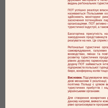
видань реґіональних туристи
ПОТ успішно реалізує власні
називаються Польськими осер
здійснюють моніторинг рин
заохочення потенційних пар
організаціями. ПОТ активно
туристичної індустрії, а так
Багаторічна присутність н
закордонних представництв 
реагувати на них. Це сприяє 
Реґіональні туристичні орг
самоврядування, галузевих
воєводствах, гмінах та пов
розвитку туристичних продук
рівнях дозволяє гармонізува
додачу ПОТ займається інте
підприємств польської турінд
бюро, конференц-холів тощо [
Висновки.
Підсумовуючи вище
дієві механізми її реалізац
політика Польщі є цілком в
туристичних прибуттів і н
українськими органами.
Для створення конкретних 
даному напрямі, вивчати коже
рівні організовувати програми